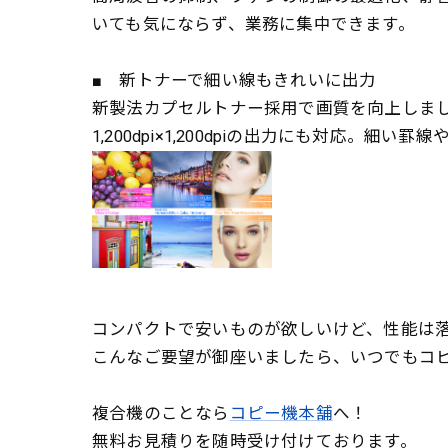
いても気にならず、業務に集中できます。
■ 新トナーで細い線もきれいに出力
新製法カプセルトナー採用で画質を向上しま
1,200dpi×1,200dpiの出力にも対
コンパクトで安いものが欲しいけど、性能は
こんなご要望が御座いましたら、いつでもコ
複合機のことなら
コピー機本舗
へ！
無料お見積りを随時受け付けております。