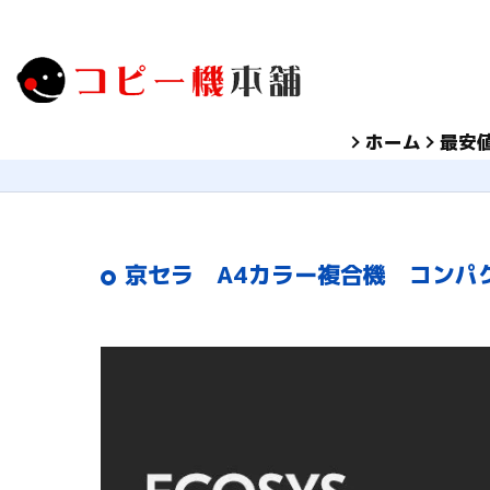
ホーム
最安
京セラ A4カラー複合機 コンパクト