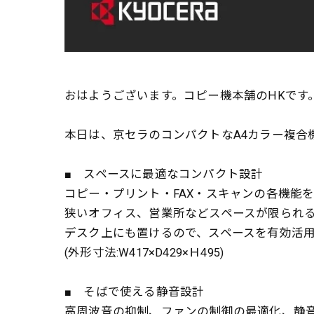
おはようございます。コピー機本舗のHKです
本日は、京セラのコンパクトなA4カラー複合機『E
■ スペースに最適なコンパクト設計
コピー・プリント・FAX・スキャンの各機能
狭いオフィス、営業所などスペースが限られ
デスク上にも置けるので、スペースを有効活
(外形寸法:W417×D429×Ｈ495)
■ そばで使える静音設計
高周波音の抑制、ファンの制御の最適化、静