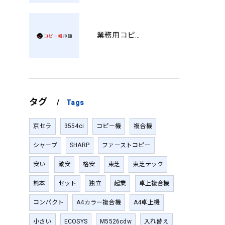
業務用コピー機の中古選び方と徳島県でお得に導入する費用相場ガイド YY
タグ
Tags
京セラ
3554ci
コピー機
複合機
シャープ
SHARP
ファーストコピー
安い
激安
格安
東芝
東芝テック
熊本
セット
独立
起業
卓上複合機
コンパクト
A4カラー複合機
A4卓上機
小さい
ECOSYS
M5526cdw
入れ替え