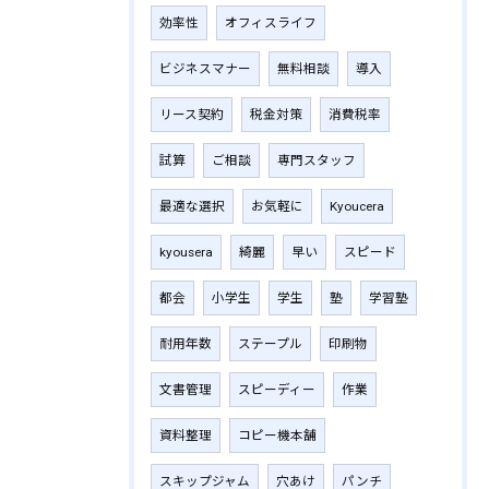
効率性
オフィスライフ
ビジネスマナー
無料相談
導入
リース契約
税金対策
消費税率
試算
ご相談
専門スタッフ
最適な選択
お気軽に
Kyoucera
kyousera
綺麗
早い
スピード
都会
小学生
学生
塾
学習塾
耐用年数
ステープル
印刷物
文書管理
スピーディー
作業
資料整理
コピー機本舗
スキップジャム
穴あけ
パンチ