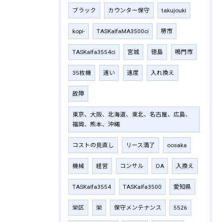
ブラック
カウンター保守
takujouki
kopi-
TASKalfaMA3500ci
堺市
TASKalfa3554ci
宮城
徳島
鳴門市
35枚機
速い
速度
入れ換え
故障
東京、大阪、北海道、東北、名古屋、広島、
福岡、熊本、沖縄
コストの見直し
リース満了
oosaka
機械
経営
コンサル
OA
入換え
TASKalfa3554
TASKalfa3500
愛知県
栄区
栄
保守メンテナンス
5526