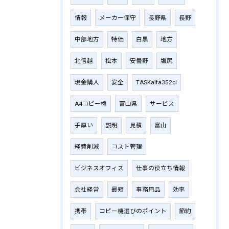
情報
メーカー保守
長野県
長野
中部地方
特価
白黒
地方
北信越
松本
安曇野
塩尻
現金購入
安全
TASKalfa352ci
A4コピー機
富山県
サービス
手厚い
説明
見積
富山
経費削減
コスト管理
ビジネスオフィス
仕事の役立ち情報
会社経営
最短
事務用品
効率
携帯
コピー機選びのポイント
節約