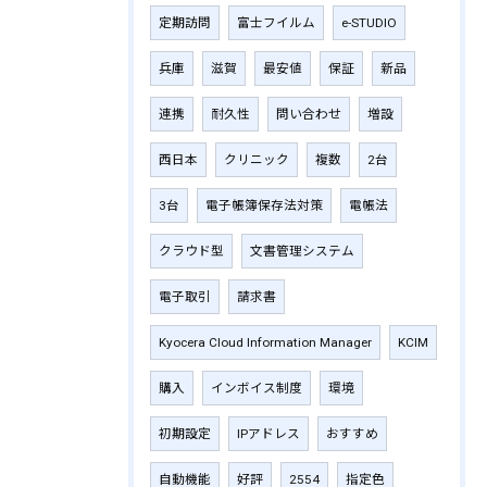
定期訪問
富士フイルム
e-STUDIO
兵庫
滋賀
最安値
保証
新品
連携
耐久性
問い合わせ
増設
西日本
クリニック
複数
2台
3台
電子帳簿保存法対策
電帳法
クラウド型
文書管理システム
電子取引
請求書
Kyocera Cloud Information Manager
KCIM
購入
インボイス制度
環境
初期設定
IPアドレス
おすすめ
自動機能
好評
2554
指定色