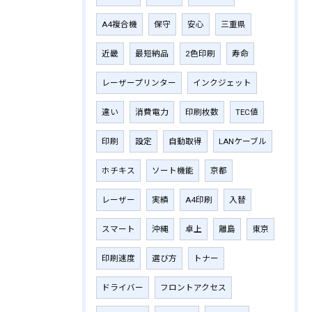
A4複合機
保守
安心
三重県
近畿
最短納品
2色印刷
寿命
レーザープリンター
インクジェット
違い
消費電力
印刷枚数
TEC値
印刷
設定
自動取得
LANケーブル
ホチキス
ソート機能
京都
レーザー
実績
A4印刷
入替
スマート
沖縄
卓上
離島
東京
印刷速度
選び方
トナー
ドライバー
フロントアクセス