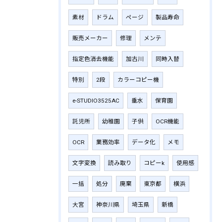
素材
ドラム
ページ
製品寿命
販売メーカー
修理
メンテ
指定色消去機能
加古川
同時入替
特別
2段
カラーコピー機
e-STUDIO3525AC
垂水
保育園
託児所
幼稚園
子供
OCR機能
OCR
業務効率
データ化
メモ
文字変換
読み取り
コピーk
使用感
一括
処分
廃棄
東京都
横浜
大宮
神奈川県
埼玉県
新橋