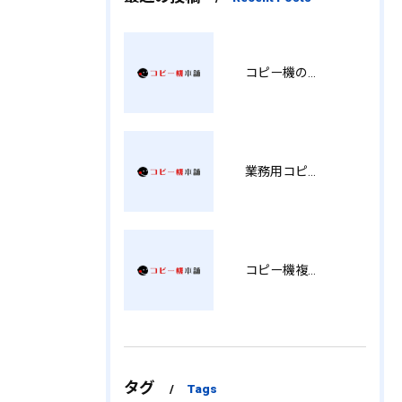
コピー機の製品情報を徹底比較導入コストから使い勝手まで解説
業務用コピー機の中古選び方と徳島県でお得に導入する費用相場ガイド YY
コピー機複合機の選び方と費用比較 MT
タグ
Tags