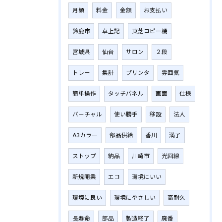
月額
料金
金額
お支払い
鈴鹿市
卓上記
東芝コピー機
宮城県
仙台
サロン
２段
トレー
集計
プリンタ
雰囲気
簡単操作
タッチパネル
画面
仕様
バーチャル
使い勝手
移設
法人
A3カラー
部品供給
香川
満了
ストップ
納品
川崎市
光回線
新規開業
エコ
環境にいい
環境に良い
環境にやさしい
高耐久
長寿命
部品
製造終了
廃番