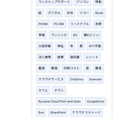
ワンストップサポート
パソコン
移転
紙
デジタル
共存
リコー
Ricoh
PCFAX
PC-FAX
リーズナブル
奈良
単価
ランニング
B5
壊れにくい
大阪京都
神社
寺
黒
NTT手配
法人携帯
経費
領収書
レシート
整理
管理
印刷コスト
音
静音
クラウドサービス
OneDrive
Evernote
カフェ
チラシ
Kyocera Cloud Print and Scan
GoogleDrive
Box
SharePoint
クラウドストレージ