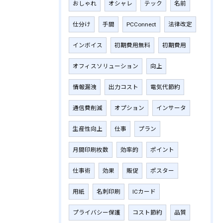
おしゃれ
オシャレ
テック
名前
仕分け
手間
PCConnect
法律改定
インボイス
初期費用無料
初期費用
オフィスソリューション
向上
情報漏洩
出力コスト
電気代節約
通信費削減
オプション
インサータ
生産性向上
仕事
プラン
月間印刷枚数
効率的
ポイント
仕事術
効果
販促
ポスター
用紙
名刺印刷
ICカード
プライバシー保護
コスト節約
品質