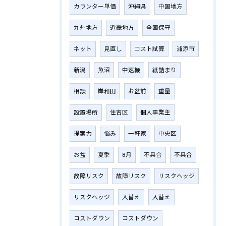
カウンター単価
沖縄県
中国地方
九州地方
近畿地方
全国保守
ネット
見直し
コスト試算
浦添市
新潟
魚沼
中速機
紙詰まり
相談
岸和田
お盆前
重量
設置場所
住吉区
個人事業主
提案力
悩み
一軒家
中央区
お盆
夏季
8月
不具合
不具合
故障リスク
故障リスク
リスクヘッジ
リスクヘッジ
入替え
入替え
コストダウン
コストダウン