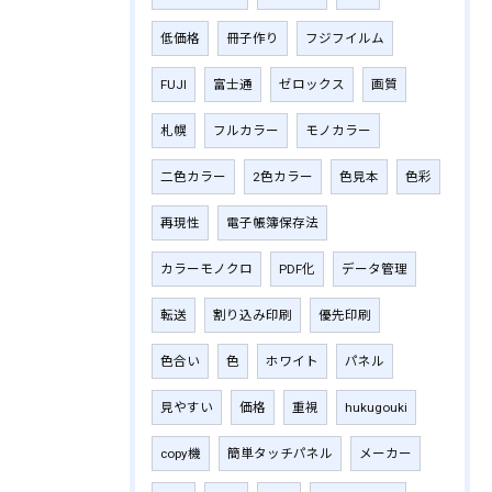
低価格
冊子作り
フジフイルム
FUJI
富士通
ゼロックス
画質
札幌
フルカラー
モノカラー
二色カラー
2色カラー
色見本
色彩
再現性
電子帳簿保存法
カラーモノクロ
PDF化
データ管理
転送
割り込み印刷
優先印刷
色合い
色
ホワイト
パネル
見やすい
価格
重視
hukugouki
copy機
簡単タッチパネル
メーカー