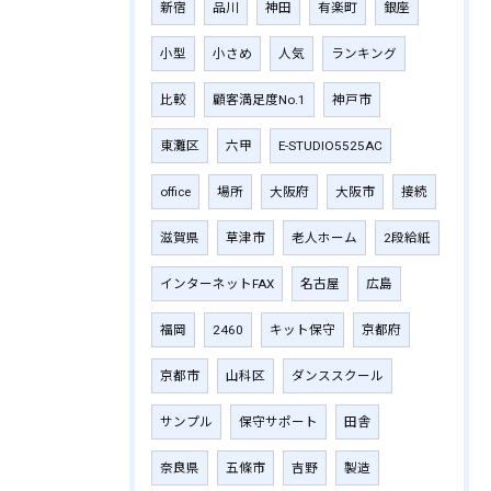
新宿
品川
神田
有楽町
銀座
小型
小さめ
人気
ランキング
比較
顧客満足度No.1
神戸市
東灘区
六甲
E-STUDIO5525AC
office
場所
大阪府
大阪市
接続
滋賀県
草津市
老人ホーム
2段給紙
インターネットFAX
名古屋
広島
福岡
2460
キット保守
京都府
京都市
山科区
ダンススクール
サンプル
保守サポート
田舎
奈良県
五條市
吉野
製造