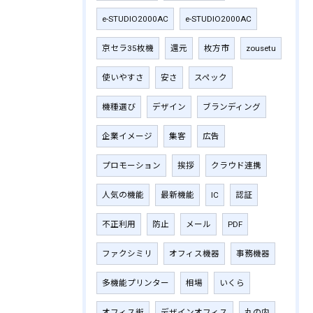
e-STUDIO2000AC
e-STUDIO2000AC
京セラ35枚機
還元
枚方市
zousetu
使いやすさ
安さ
スペック
機種選び
デザイン
ブランディング
企業イメージ
集客
広告
プロモーション
挨拶
クラウド連携
人気の機能
最新機能
IC
認証
不正利用
防止
メール
PDF
ファクシミリ
オフィス機器
事務機器
多機能プリンター
相場
いくら
オフィス街
デザインオフィス
丸の内