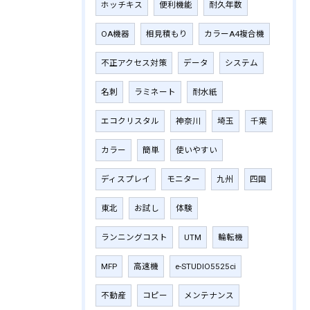
ホッチキス
便利機能
耐久年数
OA機器
相見積もり
カラーA4複合機
不正アクセス対策
データ
システム
名刺
ラミネート
耐水紙
エコクリスタル
神奈川
埼玉
千葉
カラー
簡単
使いやすい
ディスプレイ
モニター
九州
四国
東北
お試し
体験
ランニングコスト
UTM
輪転機
MFP
高速機
e-STUDIO5525ci
不動産
コピー
メンテナンス