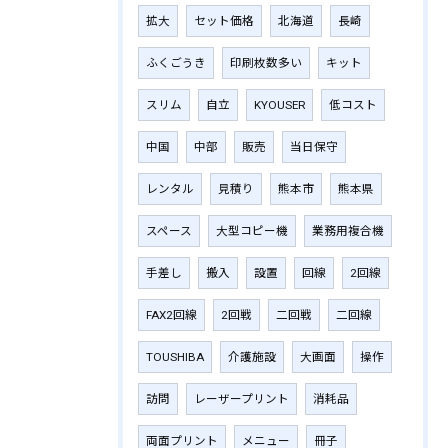
拡大
セット価格
北海道
長崎
ふくごうき
印刷枚数多い
キット
スリム
自立
KYOUSER
低コスト
中国
中部
販売
当日保守
レンタル
見積り
熊本市
熊本県
スペース
大型コピー機
業務用複合機
手差し
搬入
設置
回線
2回線
FAX2回線
2回戦
二回戦
二回線
TOUSHIBA
介護施設
大画面
操作
訪問
レーザープリント
消耗品
両面プリント
メニュー
冊子