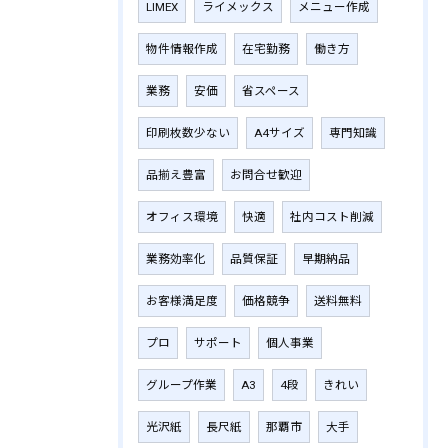
LIMEX
ライメックス
メニュー作成
物件情報作成
在宅勤務
働き方
業務
安価
省スペース
印刷枚数少ない
A4サイズ
専門知識
品揃え豊富
お問合せ歓迎
オフィス環境
快適
社内コスト削減
業務効率化
品質保証
早期納品
お客様満足度
価格競争
送料無料
プロ
サポート
個人事業
グループ作業
A3
4段
きれい
光沢紙
長尺紙
那覇市
大手