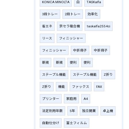
KONICA MINOLTA
白
TASKalfa
3段トレー
2段トレー
効率化
省エネ
京セラ複合機
taskalfa2554ci
リース
フィニッシャー
フィニッシャー
中折冊子
中折冊子
新規
新規
便利
便利
ステープル機能
ステープル機能
Z折り
Z折り
機能
ファックス
FAX
プリンター
家庭用
A4
法定耐用年数
5年
独立開業
卓上機
自動仕分け
富士フィルム