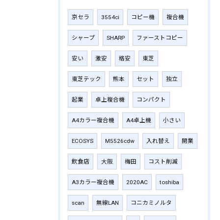
京セラ
3554ci
コピー機
複合機
シャープ
SHARP
ファーストコピー
安い
激安
格安
東芝
東芝テック
熊本
セット
独立
起業
卓上複合機
コンパクト
A4カラー複合機
A4卓上機
小さい
ECOSYS
M5526cdw
入れ替え
開業
飲食店
大阪
梅田
コスト削減
A3カラー複合機
2020AC
toshiba
scan
無線LAN
コニカミノルタ