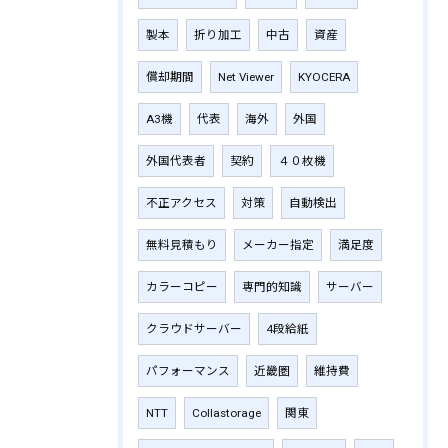
製本
折り加工
中古
資産
償却期間
Net Viewer
KYOCERA
A3機
代表
海外
外国
外国代表者
契約
４０枚機
不正アクセス
対策
自動検出
無料見積もり
メーカー指定
満足度
カラーコピー
専門的知識
サーバー
クラウドサーバー
4段給紙
パフォーマンス
近畿圏
維持費
NTT
Collastorage
関東