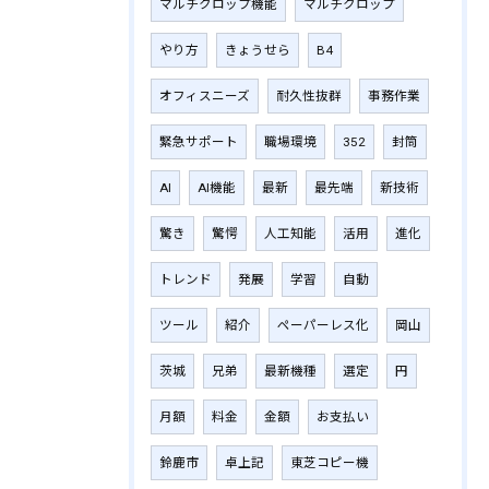
マルチクロップ機能
マルチクロップ
やり方
きょうせら
B4
オフィスニーズ
耐久性抜群
事務作業
緊急サポート
職場環境
352
封筒
AI
AI機能
最新
最先端
新技術
驚き
驚愕
人工知能
活用
進化
トレンド
発展
学習
自動
ツール
紹介
ペーパーレス化
岡山
茨城
兄弟
最新機種
選定
円
月額
料金
金額
お支払い
鈴鹿市
卓上記
東芝コピー機