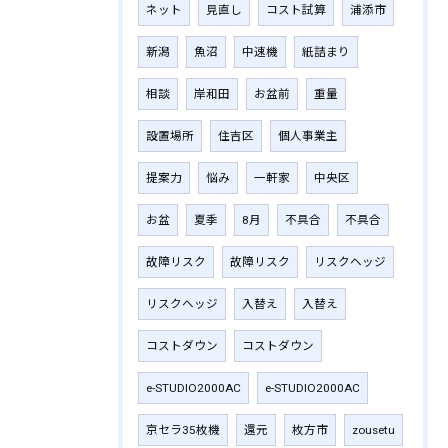
ネット
見直し
コスト試算
浦添市
新潟
魚沼
中速機
紙詰まり
相談
岸和田
お盆前
重量
設置場所
住吉区
個人事業主
提案力
悩み
一軒家
中央区
お盆
夏季
8月
不具合
不具合
故障リスク
故障リスク
リスクヘッジ
リスクヘッジ
入替え
入替え
コストダウン
コストダウン
e-STUDIO2000AC
e-STUDIO2000AC
京セラ35枚機
還元
枚方市
zousetu