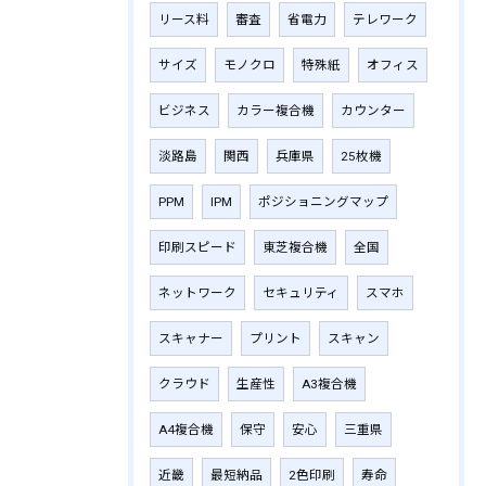
リース料
審査
省電力
テレワーク
サイズ
モノクロ
特殊紙
オフィス
ビジネス
カラー複合機
カウンター
淡路島
関西
兵庫県
25枚機
PPM
IPM
ポジショニングマップ
印刷スピード
東芝複合機
全国
ネットワーク
セキュリティ
スマホ
スキャナー
プリント
スキャン
クラウド
生産性
A3複合機
A4複合機
保守
安心
三重県
近畿
最短納品
2色印刷
寿命