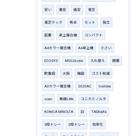
安い
激安
格安
東芝
東芝テック
熊本
セット
独立
起業
卓上複合機
コンパクト
A4カラー複合機
A4卓上機
小さい
ECOSYS
M5526cdw
入れ替え
開業
飲食店
大阪
梅田
コスト削減
A3カラー複合機
2020AC
toshiba
scan
無線LAN
コニカミノルタ
KONICA MINOLTA
白
TASKalfa
3段トレー
2段トレー
効率化