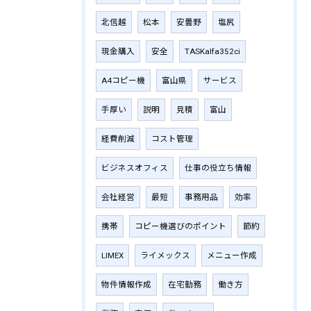
北信越
松本
安曇野
塩尻
現金購入
安全
TASKalfa352ci
A4コピー機
富山県
サービス
手厚い
説明
見積
富山
経費削減
コスト管理
ビジネスオフィス
仕事の役立ち情報
会社経営
最短
事務用品
効率
携帯
コピー機選びのポイント
節約
LIMEX
ライメックス
メニュー作成
物件情報作成
在宅勤務
働き方