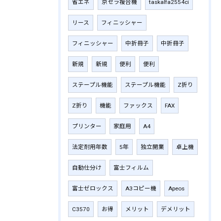
省エネ
京セラ複合機
taskalfa2554ci
リース
フィニッシャー
フィニッシャー
中折冊子
中折冊子
新規
新規
便利
便利
ステープル機能
ステープル機能
Z折り
Z折り
機能
ファックス
FAX
プリンター
家庭用
A4
法定耐用年数
5年
独立開業
卓上機
自動仕分け
富士フィルム
富士ゼロックス
A3コピー機
Apeos
C3570
お得
メリット
デメリット