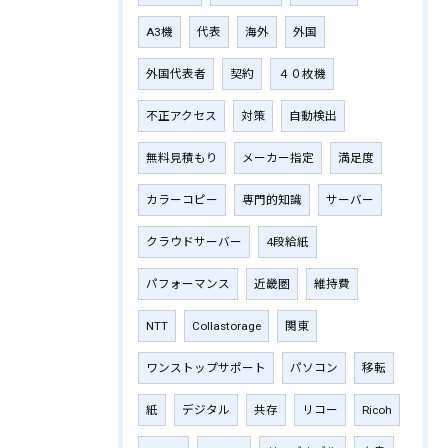
A3機
代表
海外
外国
外国代表者
契約
４０枚機
不正アクセス
対策
自動検出
無料見積もり
メーカー指定
満足度
カラーコピー
専門的知識
サーバー
クラウドサーバー
4段給紙
パフォーマンス
近畿圏
維持費
NTT
Collastorage
関東
ワンストップサポート
パソコン
移転
紙
デジタル
共存
リコー
Ricoh