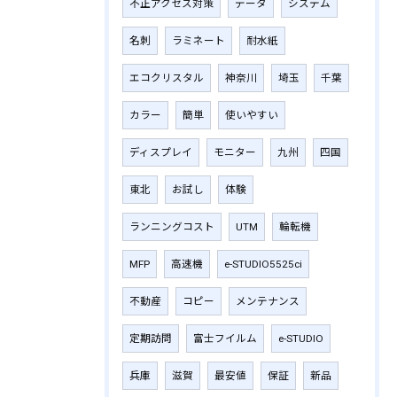
不正アクセス対策
データ
システム
名刺
ラミネート
耐水紙
エコクリスタル
神奈川
埼玉
千葉
カラー
簡単
使いやすい
ディスプレイ
モニター
九州
四国
東北
お試し
体験
ランニングコスト
UTM
輪転機
MFP
高速機
e-STUDIO5525ci
不動産
コピー
メンテナンス
定期訪問
富士フイルム
e-STUDIO
兵庫
滋賀
最安値
保証
新品