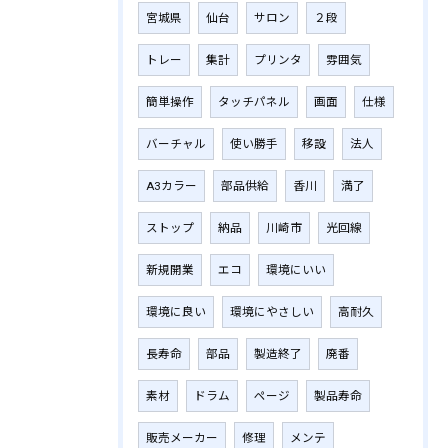
宮城県
仙台
サロン
２段
トレー
集計
プリンタ
雰囲気
簡単操作
タッチパネル
画面
仕様
バーチャル
使い勝手
移設
法人
A3カラー
部品供給
香川
満了
ストップ
納品
川崎市
光回線
新規開業
エコ
環境にいい
環境に良い
環境にやさしい
高耐久
長寿命
部品
製造終了
廃番
素材
ドラム
ページ
製品寿命
販売メーカー
修理
メンテ