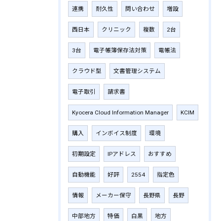
連携
耐久性
問い合わせ
増設
西日本
クリニック
複数
2台
3台
電子帳簿保存法対策
電帳法
クラウド型
文書管理システム
電子取引
請求書
Kyocera Cloud Information Manager
KCIM
購入
インボイス制度
環境
初期設定
IPアドレス
おすすめ
自動機能
好評
2554
指定色
情報
メーカー保守
長野県
長野
中部地方
特価
白黒
地方