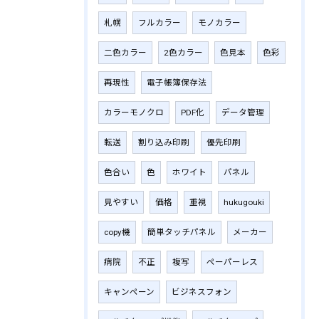
札幌
フルカラー
モノカラー
二色カラー
2色カラー
色見本
色彩
再現性
電子帳簿保存法
カラーモノクロ
PDF化
データ管理
転送
割り込み印刷
優先印刷
色合い
色
ホワイト
パネル
見やすい
価格
重視
hukugouki
copy機
簡単タッチパネル
メーカー
病院
不正
複写
ペーパーレス
キャンペーン
ビジネスフォン