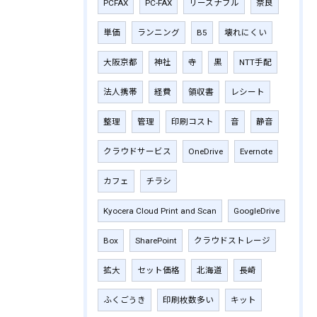
PCFAX
PC-FAX
リーズナブル
奈良
単価
ランニング
B5
壊れにくい
大阪京都
神社
寺
黒
NTT手配
法人携帯
経費
領収書
レシート
整理
管理
印刷コスト
音
静音
クラウドサービス
OneDrive
Evernote
カフェ
チラシ
Kyocera Cloud Print and Scan
GoogleDrive
Box
SharePoint
クラウドストレージ
拡大
セット価格
北海道
長崎
ふくごうき
印刷枚数多い
キット