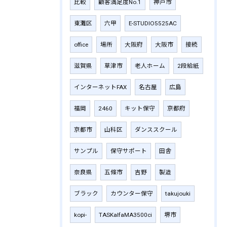
比較
顧客満足度No.1
神戸市
東灘区
六甲
E-STUDIO5525AC
office
場所
大阪府
大阪市
接続
滋賀県
草津市
老人ホーム
2段給紙
インターネットFAX
名古屋
広島
福岡
2460
キット保守
京都府
京都市
山科区
ダンススクール
サンプル
保守サポート
田舎
奈良県
五條市
吉野
製造
ブラック
カウンター保守
takujouki
kopi-
TASKalfaMA3500ci
堺市