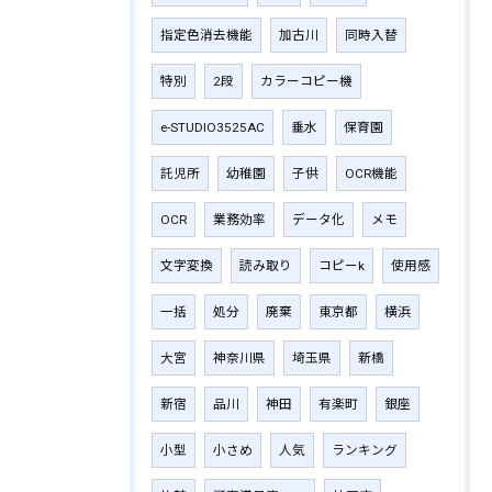
指定色消去機能
加古川
同時入替
特別
2段
カラーコピー機
e-STUDIO3525AC
垂水
保育園
託児所
幼稚園
子供
OCR機能
OCR
業務効率
データ化
メモ
文字変換
読み取り
コピーk
使用感
一括
処分
廃棄
東京都
横浜
大宮
神奈川県
埼玉県
新橋
新宿
品川
神田
有楽町
銀座
小型
小さめ
人気
ランキング