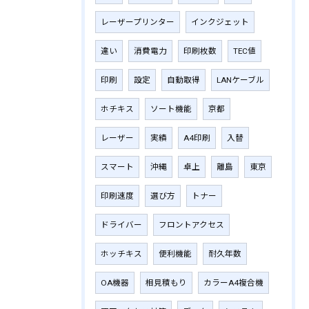
レーザープリンター
インクジェット
違い
消費電力
印刷枚数
TEC値
印刷
設定
自動取得
LANケーブル
ホチキス
ソート機能
京都
レーザー
実績
A4印刷
入替
スマート
沖縄
卓上
離島
東京
印刷速度
選び方
トナー
ドライバー
フロントアクセス
ホッチキス
便利機能
耐久年数
OA機器
相見積もり
カラーA4複合機