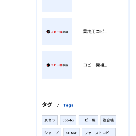
業務用コピー機の中古選び方と徳島県でお得に導入する費用相場ガイド YY
コピー機複合機の選び方と費用比較 MT
タグ
Tags
京セラ
3554ci
コピー機
複合機
シャープ
SHARP
ファーストコピー