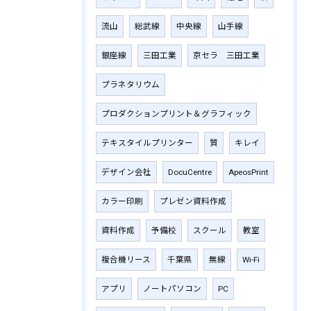
流山
総武線
中央線
山手線
銀座線
三田工業
京セラ 三田工業
プラネタリウム
プロダクションプリント＆グラフィック
テキスタイルプリンター
質
キレイ
デザイン会社
DocuCentre
ApeosPrint
カラー印刷
プレゼン資料作成
資料作成
予備校
スクール
教室
複合機リース
千葉県
無線
Wi-Fi
アプリ
ノートパソコン
PC