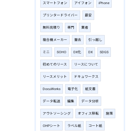
スマートフォン
アイフォン
iPhone
プリンタードライバー
最安
無料見積り
専門
業者
複合機メーカー
撤去
引っ越し
ミニ
SOHO
DX化
DX
SDGS
初めてのリース
リースについて
リースメリット
ドキュワークス
DocuWorks
電子化
紙文書
データ転送
編集
データ分析
アウトソーシング
オフィス移転
施策
OHPシート
ラベル紙
コート紙