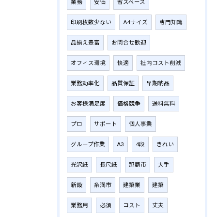
業務
安価
省スペース
印刷枚数少ない
A4サイズ
専門知識
品揃え豊富
お問合せ歓迎
オフィス環境
快適
社内コスト削減
業務効率化
品質保証
早期納品
お客様満足度
価格競争
送料無料
プロ
サポート
個人事業
グループ作業
A3
4段
きれい
光沢紙
長尺紙
那覇市
大手
新設
糸満市
建築業
建築
業務用
必須
コスト
丈夫