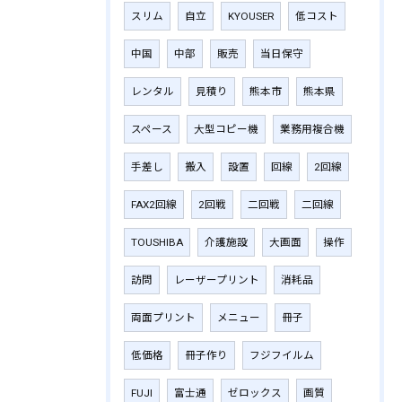
スリム
自立
KYOUSER
低コスト
中国
中部
販売
当日保守
レンタル
見積り
熊本市
熊本県
スペース
大型コピー機
業務用複合機
手差し
搬入
設置
回線
2回線
FAX2回線
2回戦
二回戦
二回線
TOUSHIBA
介護施設
大画面
操作
訪問
レーザープリント
消耗品
両面プリント
メニュー
冊子
低価格
冊子作り
フジフイルム
FUJI
富士通
ゼロックス
画質