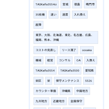
TASKalfa3554ci
宮城
徳島
鳴門市
35枚機
速い
速度
入れ換え
故障
東京、大阪、北海道、東北、名古屋、広島、
福岡、熊本、沖縄
コストの見直し
リース満了
oosaka
機械
経営
コンサル
OA
入換え
TASKalfa3554
TASKalfa3500
愛知県
栄区
栄
保守メンテナンス
5526
カウンター単価
沖縄県
中国地方
九州地方
近畿地方
全国保守