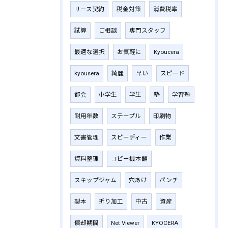
リース契約
税金対策
消費税率
試算
ご相談
専門スタッフ
最適な選択
お気軽に
Kyoucera
kyousera
綺麗
早い
スピード
都会
小学生
学生
塾
学習塾
耐用年数
ステープル
印刷物
文書管理
スピーディー
作業
資料整理
コピー機本舗
スキップジャム
穴あけ
パンチ
製本
折り加工
中古
資産
償却期間
Net Viewer
KYOCERA