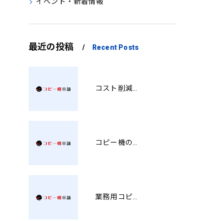
イベント・新着情報
最近の投稿
Recent Posts
コスト削減と視認性アップを両立する印刷術 SM
コピー機の製品情報を徹底比較導入コストから使い勝手まで解説
業務用コピー機の中古選び方と徳島県でお得に導入する費用相場ガイド YY