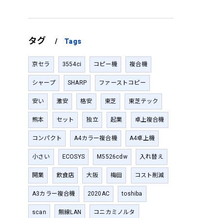
タグ
Tags
京セラ
3554ci
コピー機
複合機
シャープ
SHARP
ファーストコピー
安い
激安
格安
東芝
東芝テック
熊本
セット
独立
起業
卓上複合機
コンパクト
A4カラー複合機
A4卓上機
小さい
ECOSYS
M5526cdw
入れ替え
開業
飲食店
大阪
梅田
コスト削減
A3カラー複合機
2020AC
toshiba
scan
無線LAN
コニカミノルタ