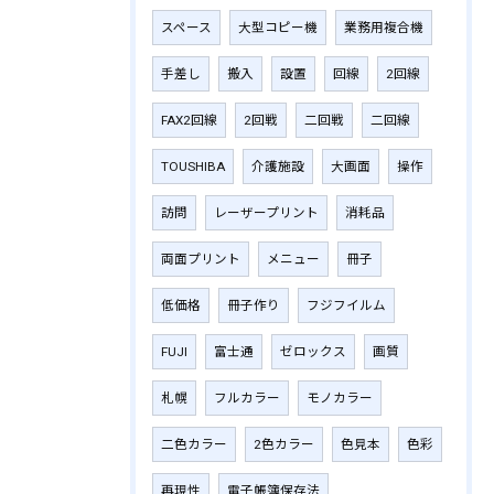
スペース
大型コピー機
業務用複合機
手差し
搬入
設置
回線
2回線
FAX2回線
2回戦
二回戦
二回線
TOUSHIBA
介護施設
大画面
操作
訪問
レーザープリント
消耗品
両面プリント
メニュー
冊子
低価格
冊子作り
フジフイルム
FUJI
富士通
ゼロックス
画質
札幌
フルカラー
モノカラー
二色カラー
2色カラー
色見本
色彩
再現性
電子帳簿保存法