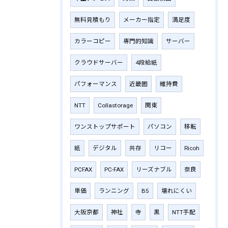
無料見積もり
メーカー指定
満足度
カラーコピー
専門的知識
サーバー
クラウドサーバー
4段給紙
パフォーマンス
近畿圏
維持費
NTT
Collastorage
関東
ワンストップサポート
パソコン
移転
紙
デジタル
共存
リコー
Ricoh
PCFAX
PC-FAX
リーズナブル
奈良
単価
ランニング
B5
壊れにくい
大阪京都
神社
寺
黒
NTT手配