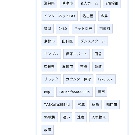
滋賀県
草津市
老人ホーム
2段給紙
インターネットFAX
名古屋
広島
福岡
2460
キット保守
京都府
京都市
山科区
ダンススクール
サンプル
保守サポート
田舎
奈良県
五條市
吉野
製造
ブラック
カウンター保守
takujouki
kopi-
TASKalfaMA3500ci
堺市
TASKalfa3554ci
宮城
徳島
鳴門市
35枚機
速い
速度
入れ換え
故障