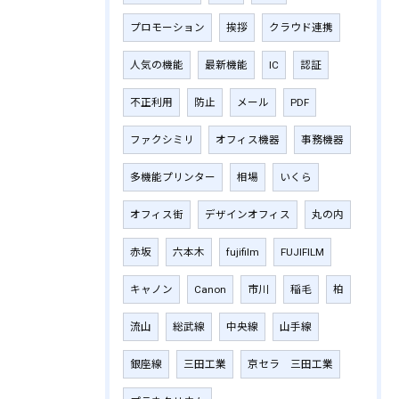
プロモーション
挨拶
クラウド連携
人気の機能
最新機能
IC
認証
不正利用
防止
メール
PDF
ファクシミリ
オフィス機器
事務機器
多機能プリンター
相場
いくら
オフィス街
デザインオフィス
丸の内
赤坂
六本木
fujifilm
‎FUJIFILM
キャノン
Canon
市川
稲毛
柏
流山
総武線
中央線
山手線
銀座線
三田工業
京セラ 三田工業