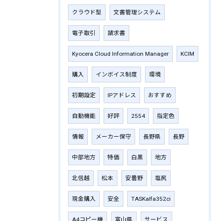
クラウド型
文書管理システム
電子取引
請求書
Kyocera Cloud Information Manager
KCIM
購入
インボイス制度
環境
初期設定
IPアドレス
おすすめ
自動機能
好評
2554
指定色
情報
メーカー保守
長野県
長野
中部地方
特価
白黒
地方
北信越
松本
安曇野
塩尻
現金購入
安全
TASKalfa352ci
A4コピー機
富山県
サービス