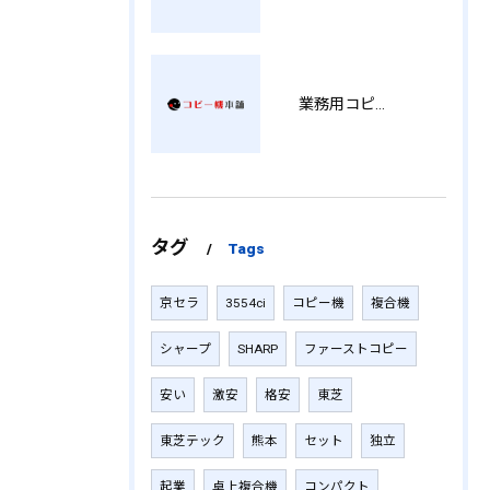
業務用コピー機の中古選び方と徳島県でお得に導入する費用相場ガイド YY
タグ
Tags
京セラ
3554ci
コピー機
複合機
シャープ
SHARP
ファーストコピー
安い
激安
格安
東芝
東芝テック
熊本
セット
独立
起業
卓上複合機
コンパクト