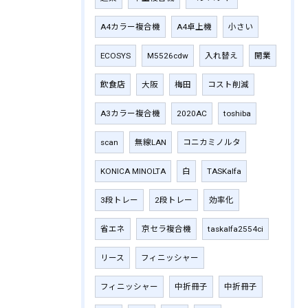
A4カラー複合機
A4卓上機
小さい
ECOSYS
M5526cdw
入れ替え
開業
飲食店
大阪
梅田
コスト削減
A3カラー複合機
2020AC
toshiba
scan
無線LAN
コニカミノルタ
KONICA MINOLTA
白
TASKalfa
3段トレー
2段トレー
効率化
省エネ
京セラ複合機
taskalfa2554ci
リース
フィニッシャー
フィニッシャー
中折冊子
中折冊子