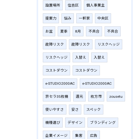
設置場所
住吉区
個人事業主
提案力
悩み
一軒家
中央区
お盆
夏季
8月
不具合
不具合
故障リスク
故障リスク
リスクヘッジ
リスクヘッジ
入替え
入替え
コストダウン
コストダウン
e-STUDIO2000AC
e-STUDIO2000AC
京セラ35枚機
還元
枚方市
zousetu
使いやすさ
安さ
スペック
機種選び
デザイン
ブランディング
企業イメージ
集客
広告