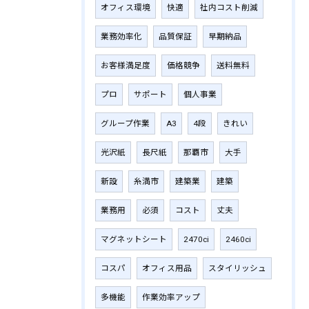
オフィス環境
快適
社内コスト削減
業務効率化
品質保証
早期納品
お客様満足度
価格競争
送料無料
プロ
サポート
個人事業
グループ作業
A3
4段
きれい
光沢紙
長尺紙
那覇市
大手
新設
糸満市
建築業
建築
業務用
必須
コスト
丈夫
マグネットシート
2470ci
2460ci
コスパ
オフィス用品
スタイリッシュ
多機能
作業効率アップ