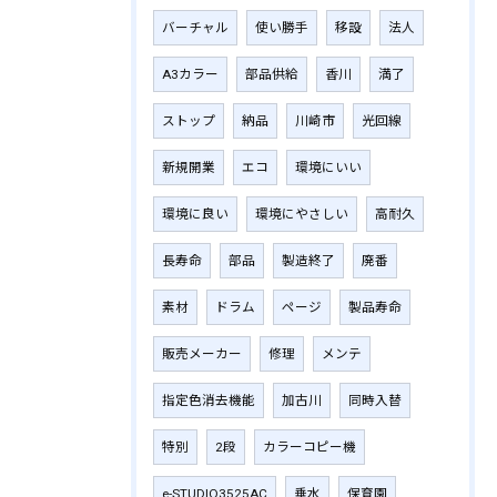
バーチャル
使い勝手
移設
法人
A3カラー
部品供給
香川
満了
ストップ
納品
川崎市
光回線
新規開業
エコ
環境にいい
環境に良い
環境にやさしい
高耐久
長寿命
部品
製造終了
廃番
素材
ドラム
ページ
製品寿命
販売メーカー
修理
メンテ
指定色消去機能
加古川
同時入替
特別
2段
カラーコピー機
e-STUDIO3525AC
垂水
保育園