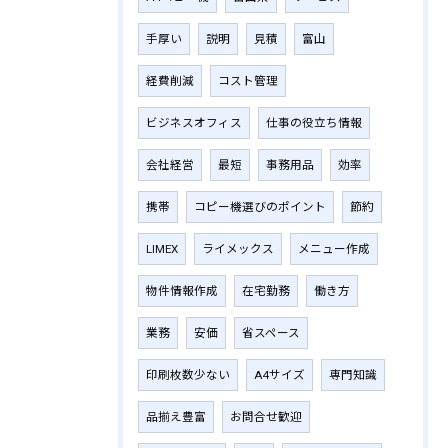
手厚い
説明
見積
富山
経費削減
コスト管理
ビジネスオフィス
仕事の役立ち情報
会社経営
最短
事務用品
効率
携帯
コピー機選びのポイント
節約
LIMEX
ライメックス
メニュー作成
物件情報作成
在宅勤務
働き方
業務
安価
省スペース
印刷枚数少ない
A4サイズ
専門知識
品揃え豊富
お問合せ歓迎