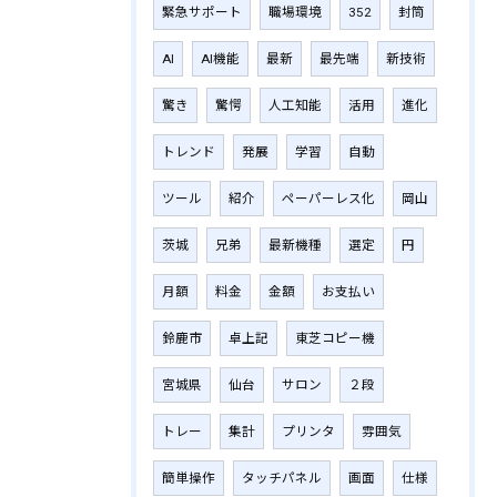
緊急サポート
職場環境
352
封筒
AI
AI機能
最新
最先端
新技術
驚き
驚愕
人工知能
活用
進化
トレンド
発展
学習
自動
ツール
紹介
ペーパーレス化
岡山
茨城
兄弟
最新機種
選定
円
月額
料金
金額
お支払い
鈴鹿市
卓上記
東芝コピー機
宮城県
仙台
サロン
２段
トレー
集計
プリンタ
雰囲気
簡単操作
タッチパネル
画面
仕様