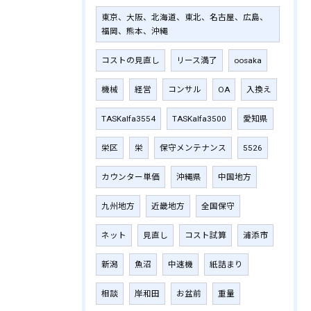
東京、大阪、北海道、東北、名古屋、広島、
福岡、熊本、沖縄
コストの見直し
リース満了
oosaka
機械
経営
コンサル
OA
入換え
TASKalfa3554
TASKalfa3500
愛知県
栄区
栄
保守メンテナンス
5526
カウンター単価
沖縄県
中国地方
九州地方
近畿地方
全国保守
ネット
見直し
コスト試算
浦添市
新潟
魚沼
中速機
紙詰まり
相談
岸和田
お盆前
重量