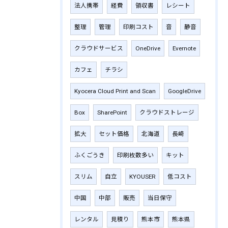
法人携帯
経費
領収書
レシート
整理
管理
印刷コスト
音
静音
クラウドサービス
OneDrive
Evernote
カフェ
チラシ
Kyocera Cloud Print and Scan
GoogleDrive
Box
SharePoint
クラウドストレージ
拡大
セット価格
北海道
長崎
ふくごうき
印刷枚数多い
キット
スリム
自立
KYOUSER
低コスト
中国
中部
販売
当日保守
レンタル
見積り
熊本市
熊本県