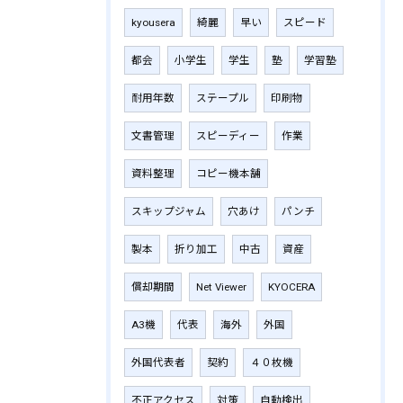
kyousera
綺麗
早い
スピード
都会
小学生
学生
塾
学習塾
耐用年数
ステープル
印刷物
文書管理
スピーディー
作業
資料整理
コピー機本舗
スキップジャム
穴あけ
パンチ
製本
折り加工
中古
資産
償却期間
Net Viewer
KYOCERA
A3機
代表
海外
外国
外国代表者
契約
４０枚機
不正アクセス
対策
自動検出