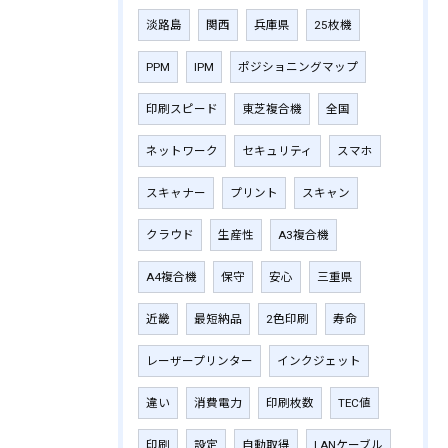
淡路島
関西
兵庫県
25枚機
PPM
IPM
ポジショニングマップ
印刷スピード
東芝複合機
全国
ネットワーク
セキュリティ
スマホ
スキャナー
プリント
スキャン
クラウド
生産性
A3複合機
A4複合機
保守
安心
三重県
近畿
最短納品
2色印刷
寿命
レーザープリンター
インクジェット
違い
消費電力
印刷枚数
TEC値
印刷
設定
自動取得
LANケーブル