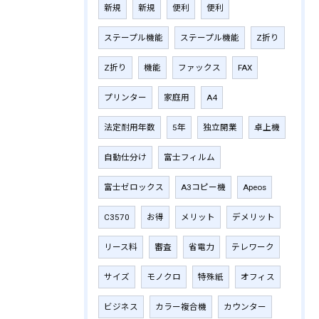
新規
新規
便利
便利
ステープル機能
ステープル機能
Z折り
Z折り
機能
ファックス
FAX
プリンター
家庭用
A4
法定耐用年数
5年
独立開業
卓上機
自動仕分け
富士フィルム
富士ゼロックス
A3コピー機
Apeos
C3570
お得
メリット
デメリット
リース料
審査
省電力
テレワーク
サイズ
モノクロ
特殊紙
オフィス
ビジネス
カラー複合機
カウンター