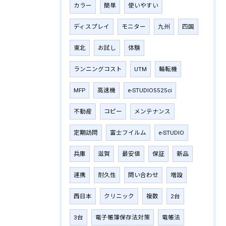
カラー
簡単
使いやすい
ディスプレイ
モニター
九州
四国
東北
お試し
体験
ランニングコスト
UTM
輪転機
MFP
高速機
e-STUDIO5525ci
不動産
コピー
メンテナンス
定期訪問
富士フイルム
e-STUDIO
兵庫
滋賀
最安値
保証
新品
連携
耐久性
問い合わせ
増設
西日本
クリニック
複数
2台
3台
電子帳簿保存法対策
電帳法