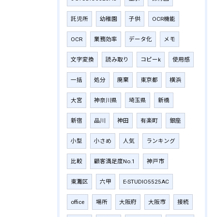
託児所
幼稚園
子供
OCR機能
OCR
業務効率
データ化
メモ
文字変換
読み取り
コピーk
使用感
一括
処分
廃棄
東京都
横浜
大宮
神奈川県
埼玉県
新橋
新宿
品川
神田
有楽町
銀座
小型
小さめ
人気
ランキング
比較
顧客満足度No.1
神戸市
東灘区
六甲
E-STUDIO5525AC
office
場所
大阪府
大阪市
接続