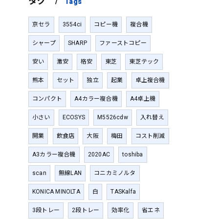
タグ
Tags
京セラ
3554ci
コピー機
複合機
シャープ
SHARP
ファーストコピー
安い
激安
格安
東芝
東芝テック
熊本
セット
独立
起業
卓上複合機
コンパクト
A4カラー複合機
A4卓上機
小さい
ECOSYS
M5526cdw
入れ替え
開業
飲食店
大阪
梅田
コスト削減
A3カラー複合機
2020AC
toshiba
scan
無線LAN
コニカミノルタ
KONICA MINOLTA
白
TASKalfa
3段トレー
2段トレー
効率化
省エネ