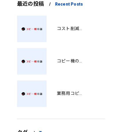
最近の投稿
Recent Posts
コスト削減と視認性アップを両立する印刷術 SM
コピー機の製品情報を徹底比較導入コストから使い勝手まで解説
業務用コピー機の中古選び方と徳島県でお得に導入する費用相場ガイド YY