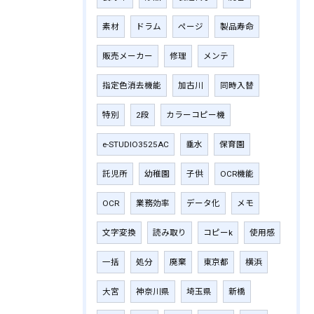
素材
ドラム
ページ
製品寿命
販売メーカー
修理
メンテ
指定色消去機能
加古川
同時入替
特別
2段
カラーコピー機
e-STUDIO3525AC
垂水
保育園
託児所
幼稚園
子供
OCR機能
OCR
業務効率
データ化
メモ
文字変換
読み取り
コピーk
使用感
一括
処分
廃棄
東京都
横浜
大宮
神奈川県
埼玉県
新橋