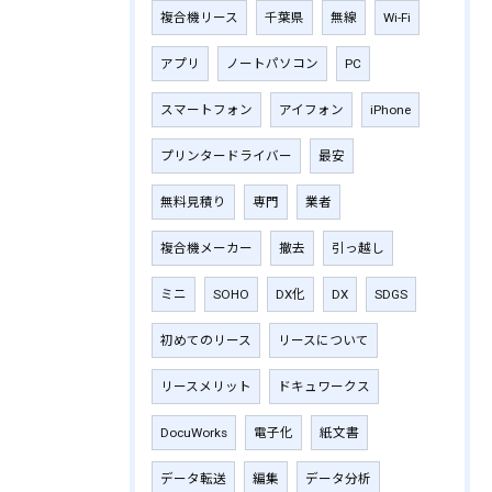
複合機リース
千葉県
無線
Wi-Fi
アプリ
ノートパソコン
PC
スマートフォン
アイフォン
iPhone
プリンタードライバー
最安
無料見積り
専門
業者
複合機メーカー
撤去
引っ越し
ミニ
SOHO
DX化
DX
SDGS
初めてのリース
リースについて
リースメリット
ドキュワークス
DocuWorks
電子化
紙文書
データ転送
編集
データ分析