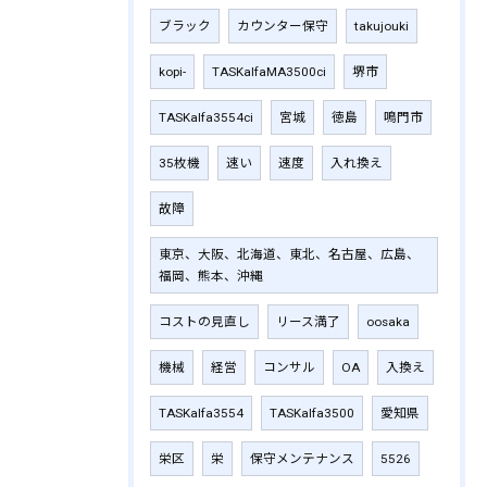
ブラック
カウンター保守
takujouki
kopi-
TASKalfaMA3500ci
堺市
TASKalfa3554ci
宮城
徳島
鳴門市
35枚機
速い
速度
入れ換え
故障
東京、大阪、北海道、東北、名古屋、広島、
福岡、熊本、沖縄
コストの見直し
リース満了
oosaka
機械
経営
コンサル
OA
入換え
TASKalfa3554
TASKalfa3500
愛知県
栄区
栄
保守メンテナンス
5526