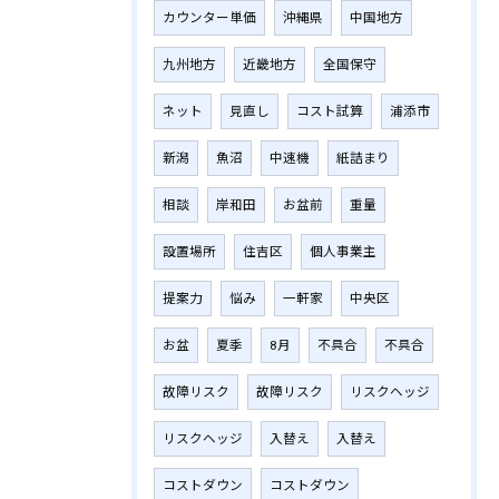
カウンター単価
沖縄県
中国地方
九州地方
近畿地方
全国保守
ネット
見直し
コスト試算
浦添市
新潟
魚沼
中速機
紙詰まり
相談
岸和田
お盆前
重量
設置場所
住吉区
個人事業主
提案力
悩み
一軒家
中央区
お盆
夏季
8月
不具合
不具合
故障リスク
故障リスク
リスクヘッジ
リスクヘッジ
入替え
入替え
コストダウン
コストダウン