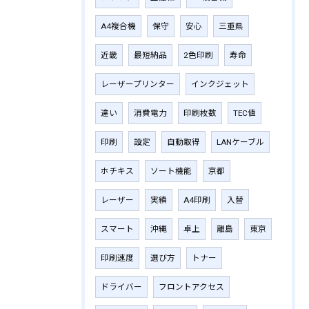
A4複合機
保守
安心
三重県
近畿
最短納品
2色印刷
寿命
レーザープリンター
インクジェット
違い
消費電力
印刷枚数
TEC値
印刷
設定
自動取得
LANケーブル
ホチキス
ソート機能
京都
レーザー
実績
A4印刷
入替
スマート
沖縄
卓上
離島
東京
印刷速度
選び方
トナー
ドライバー
フロントアクセス