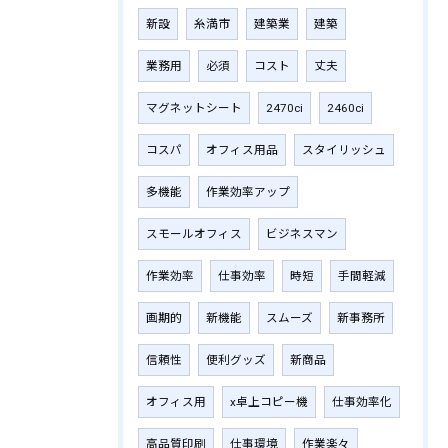
新設
糸満市
建築業
建築
業務用
必須
コスト
丈夫
マグネットシート
2470ci
2460ci
コスパ
オフィス用品
スタイリッシュ
多機能
作業効率アップ
スモールオフィス
ビジネスマン
作業効率
仕事効率
時短
手間軽減
画期的
新機能
スムーズ
新事務所
信頼性
便利グッズ
新商品
オフィス用
x卓上コピー機
仕事効率化
高品質印刷
仕事環境
作業楽々