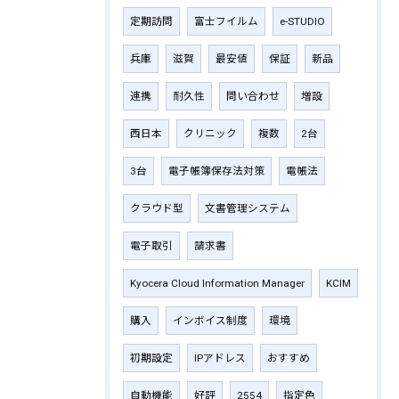
定期訪問
富士フイルム
e-STUDIO
兵庫
滋賀
最安値
保証
新品
連携
耐久性
問い合わせ
増設
西日本
クリニック
複数
2台
3台
電子帳簿保存法対策
電帳法
クラウド型
文書管理システム
電子取引
請求書
Kyocera Cloud Information Manager
KCIM
購入
インボイス制度
環境
初期設定
IPアドレス
おすすめ
自動機能
好評
2554
指定色