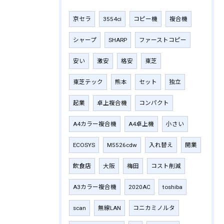
京セラ
3554ci
コピー機
複合機
シャープ
SHARP
ファーストコピー
安い
激安
格安
東芝
東芝テック
熊本
セット
独立
起業
卓上複合機
コンパクト
A4カラー複合機
A4卓上機
小さい
ECOSYS
M5526cdw
入れ替え
開業
飲食店
大阪
梅田
コスト削減
A3カラー複合機
2020AC
toshiba
scan
無線LAN
コニカミノルタ