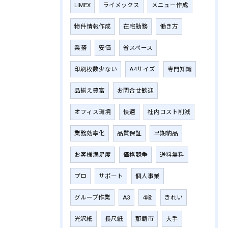
LIMEX
ライメックス
メニュー作成
物件情報作成
在宅勤務
働き方
業務
安価
省スペース
印刷枚数少ない
A4サイズ
専門知識
品揃え豊富
お問合せ歓迎
オフィス環境
快適
社内コスト削減
業務効率化
品質保証
早期納品
お客様満足度
価格競争
送料無料
プロ
サポート
個人事業
グループ作業
A3
4段
きれい
光沢紙
長尺紙
那覇市
大手