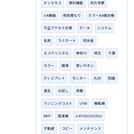
ホッチキス
便利機能
耐久年数
OA機器
相見積もり
カラーA4複合機
不正アクセス対策
データ
システム
名刺
ラミネート
耐水紙
エコクリスタル
神奈川
埼玉
千葉
カラー
簡単
使いやすい
ディスプレイ
モニター
九州
四国
東北
お試し
体験
ランニングコスト
UTM
輪転機
MFP
高速機
e-STUDIO5525ci
不動産
コピー
メンテナンス