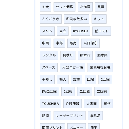
拡大
セット価格
北海道
長崎
ふくごうき
印刷枚数多い
キット
スリム
自立
KYOUSER
低コスト
中国
中部
販売
当日保守
レンタル
見積り
熊本市
熊本県
スペース
大型コピー機
業務用複合機
手差し
搬入
設置
回線
2回線
FAX2回線
2回戦
二回戦
二回線
TOUSHIBA
介護施設
大画面
操作
訪問
レーザープリント
消耗品
両面プリント
メニュー
冊子