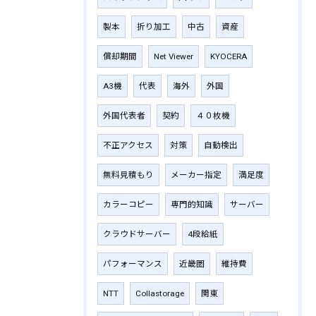
製本
折り加工
中古
資産
償却期間
Net Viewer
KYOCERA
A3機
代表
海外
外国
外国代表者
契約
４０枚機
不正アクセス
対策
自動検出
無料見積もり
メーカー指定
満足度
カラーコピー
専門的知識
サーバー
クラウドサーバー
4段給紙
パフォーマンス
近畿圏
維持費
NTT
Collastorage
関東