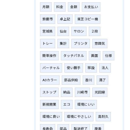
月額
料金
金額
お支払い
鈴鹿市
卓上記
東芝コピー機
宮城県
仙台
サロン
２段
トレー
集計
プリンタ
雰囲気
簡単操作
タッチパネル
画面
仕様
バーチャル
使い勝手
移設
法人
A3カラー
部品供給
香川
満了
ストップ
納品
川崎市
光回線
新規開業
エコ
環境にいい
環境に良い
環境にやさしい
高耐久
長寿命
部品
製造終了
廃番