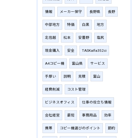
情報
メーカー保守
長野県
長野
中部地方
特価
白黒
地方
北信越
松本
安曇野
塩尻
現金購入
安全
TASKalfa352ci
A4コピー機
富山県
サービス
手厚い
説明
見積
富山
経費削減
コスト管理
ビジネスオフィス
仕事の役立ち情報
会社経営
最短
事務用品
効率
携帯
コピー機選びのポイント
節約