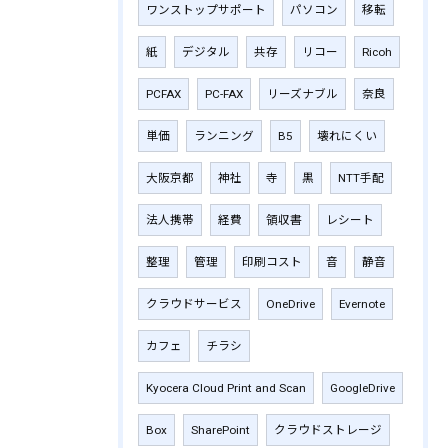
ワンストップサポート
パソコン
移転
紙
デジタル
共存
リコー
Ricoh
PCFAX
PC-FAX
リーズナブル
奈良
単価
ランニング
B5
壊れにくい
大阪京都
神社
寺
黒
NTT手配
法人携帯
経費
領収書
レシート
整理
管理
印刷コスト
音
静音
クラウドサービス
OneDrive
Evernote
カフェ
チラシ
Kyocera Cloud Print and Scan
GoogleDrive
Box
SharePoint
クラウドストレージ