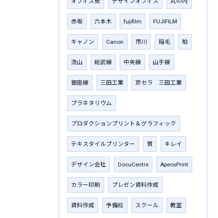
オフィス街
デザインオフィス
丸の内
赤坂
六本木
fujifilm
‎FUJIFILM
キャノン
Canon
市川
稲毛
柏
流山
総武線
中央線
山手線
銀座線
三田工業
京セラ 三田工業
プラネタリウム
プロダクションプリント＆グラフィック
テキスタイルプリンター
質
キレイ
デザイン会社
DocuCentre
ApeosPrint
カラー印刷
プレゼン資料作成
資料作成
予備校
スクール
教室