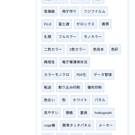
低価格
冊子作り
フジフイルム
FUJI
富士通
ゼロックス
画質
札幌
フルカラー
モノカラー
二色カラー
2色カラー
色見本
色彩
再現性
電子帳簿保存法
カラーモノクロ
PDF化
データ管理
転送
割り込み印刷
優先印刷
色合い
色
ホワイト
パネル
見やすい
価格
重視
hukugouki
copy機
簡単タッチパネル
メーカー