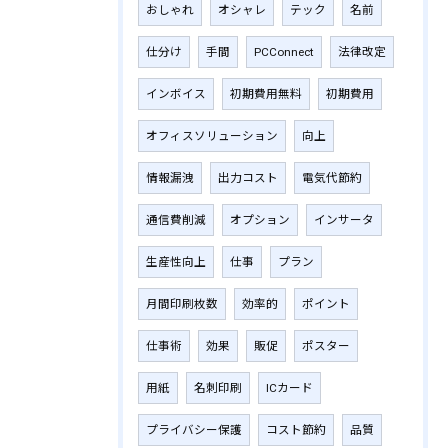
おしゃれ
オシャレ
テック
名前
仕分け
手間
PCConnect
法律改定
インボイス
初期費用無料
初期費用
オフィスソリューション
向上
情報漏洩
出力コスト
電気代節約
通信費削減
オプション
インサータ
生産性向上
仕事
プラン
月間印刷枚数
効率的
ポイント
仕事術
効果
販促
ポスター
用紙
名刺印刷
ICカード
プライバシー保護
コスト節約
品質