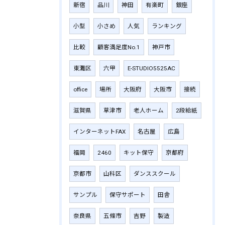
新宿
品川
神田
有楽町
銀座
小型
小さめ
人気
ランキング
比較
顧客満足度No.1
神戸市
東灘区
六甲
E-STUDIO5525AC
office
場所
大阪府
大阪市
接続
滋賀県
草津市
老人ホーム
2段給紙
インターネットFAX
名古屋
広島
福岡
2460
キット保守
京都府
京都市
山科区
ダンススクール
サンプル
保守サポート
田舎
奈良県
五條市
吉野
製造