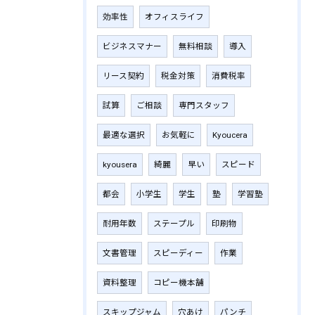
効率性
オフィスライフ
ビジネスマナー
無料相談
導入
リース契約
税金対策
消費税率
試算
ご相談
専門スタッフ
最適な選択
お気軽に
Kyoucera
kyousera
綺麗
早い
スピード
都会
小学生
学生
塾
学習塾
耐用年数
ステープル
印刷物
文書管理
スピーディー
作業
資料整理
コピー機本舗
スキップジャム
穴あけ
パンチ