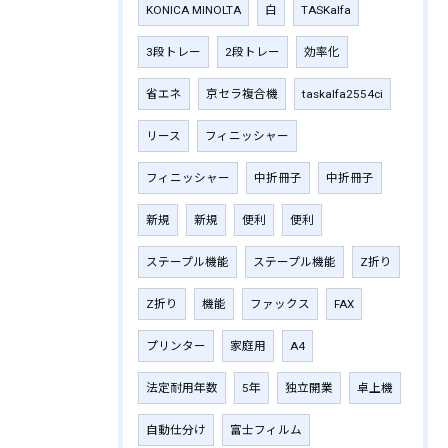
KONICA MINOLTA
白
TASKalfa
3段トレー
2段トレー
効率化
省エネ
京セラ複合機
taskalfa2554ci
リース
フィニッシャー
フィニッシャー
中折冊子
中折冊子
新規
新規
便利
便利
ステープル機能
ステープル機能
Z折り
Z折り
機能
ファックス
FAX
プリンター
家庭用
A4
法定耐用年数
5年
独立開業
卓上機
自動仕分け
富士フィルム