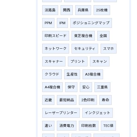
淡路島
関西
兵庫県
25枚機
PPM
IPM
ポジショニングマップ
印刷スピード
東芝複合機
全国
ネットワーク
セキュリティ
スマホ
スキャナー
プリント
スキャン
クラウド
生産性
A3複合機
A4複合機
保守
安心
三重県
近畿
最短納品
2色印刷
寿命
レーザープリンター
インクジェット
違い
消費電力
印刷枚数
TEC値