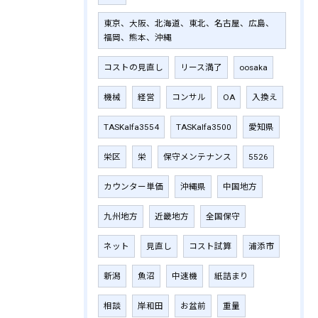
東京、大阪、北海道、東北、名古屋、広島、
福岡、熊本、沖縄
コストの見直し
リース満了
oosaka
機械
経営
コンサル
OA
入換え
TASKalfa3554
TASKalfa3500
愛知県
栄区
栄
保守メンテナンス
5526
カウンター単価
沖縄県
中国地方
九州地方
近畿地方
全国保守
ネット
見直し
コスト試算
浦添市
新潟
魚沼
中速機
紙詰まり
相談
岸和田
お盆前
重量