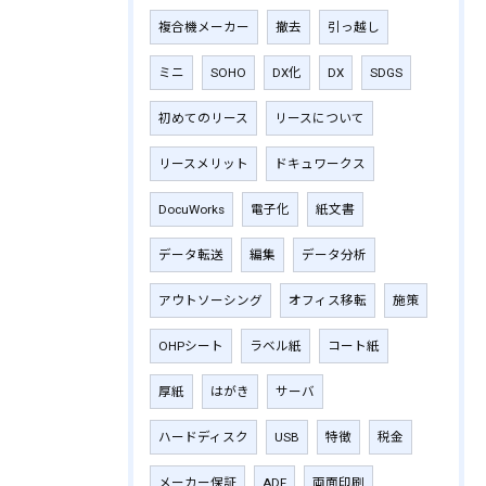
複合機メーカー
撤去
引っ越し
ミニ
SOHO
DX化
DX
SDGS
初めてのリース
リースについて
リースメリット
ドキュワークス
DocuWorks
電子化
紙文書
データ転送
編集
データ分析
アウトソーシング
オフィス移転
施策
OHPシート
ラベル紙
コート紙
厚紙
はがき
サーバ
ハードディスク
USB
特徴
税金
メーカー保証
ADF
両面印刷