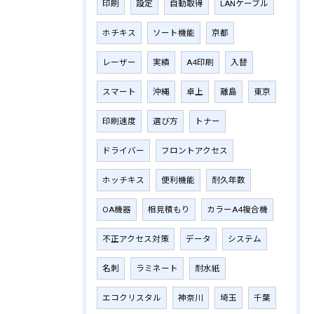
印刷
設定
自動取得
LANケーブル
ホチキス
ソート機能
京都
レーザー
実績
A4印刷
入替
スマート
沖縄
卓上
離島
東京
印刷速度
選び方
トナー
ドライバー
フロントアクセス
ホッチキス
便利機能
耐久年数
OA機器
相見積もり
カラーA4複合機
不正アクセス対策
データ
システム
名刺
ラミネート
耐水紙
エコクリスタル
神奈川
埼玉
千葉