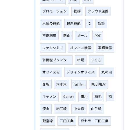
プロモーション
挨拶
クラウド連携
人気の機能
最新機能
IC
認証
不正利用
防止
メール
PDF
ファクシミリ
オフィス機器
事務機器
多機能プリンター
相場
いくら
オフィス街
デザインオフィス
丸の内
赤坂
六本木
fujifilm
‎FUJIFILM
キャノン
Canon
市川
稲毛
柏
流山
総武線
中央線
山手線
銀座線
三田工業
京セラ 三田工業