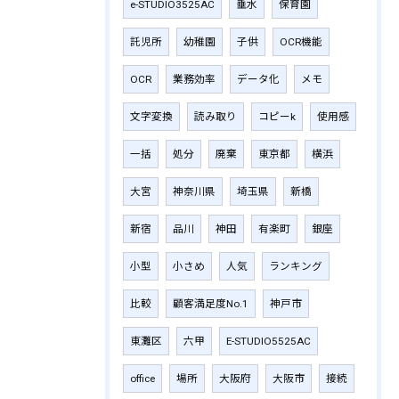
e-STUDIO3525AC
垂水
保育園
託児所
幼稚園
子供
OCR機能
OCR
業務効率
データ化
メモ
文字変換
読み取り
コピーk
使用感
一括
処分
廃棄
東京都
横浜
大宮
神奈川県
埼玉県
新橋
新宿
品川
神田
有楽町
銀座
小型
小さめ
人気
ランキング
比較
顧客満足度No.1
神戸市
東灘区
六甲
E-STUDIO5525AC
office
場所
大阪府
大阪市
接続