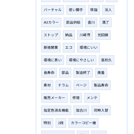
バーチャル
使い勝手
移設
法人
A3カラー
部品供給
香川
満了
ストップ
納品
川崎市
光回線
新規開業
エコ
環境にいい
環境に良い
環境にやさしい
高耐久
長寿命
部品
製造終了
廃番
素材
ドラム
ページ
製品寿命
販売メーカー
修理
メンテ
指定色消去機能
加古川
同時入替
特別
2段
カラーコピー機