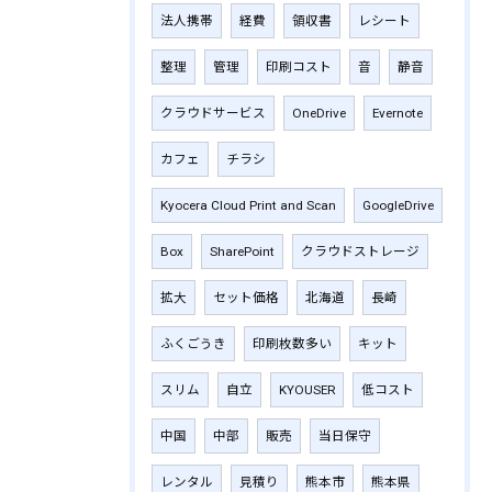
法人携帯
経費
領収書
レシート
整理
管理
印刷コスト
音
静音
クラウドサービス
OneDrive
Evernote
カフェ
チラシ
Kyocera Cloud Print and Scan
GoogleDrive
Box
SharePoint
クラウドストレージ
拡大
セット価格
北海道
長崎
ふくごうき
印刷枚数多い
キット
スリム
自立
KYOUSER
低コスト
中国
中部
販売
当日保守
レンタル
見積り
熊本市
熊本県