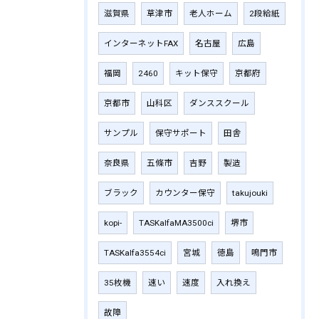
滋賀県
草津市
老人ホーム
2段給紙
インターネットFAX
名古屋
広島
福岡
2460
キット保守
京都府
京都市
山科区
ダンススクール
サンプル
保守サポート
田舎
奈良県
五條市
吉野
製造
ブラック
カウンター保守
takujouki
kopi-
TASKalfaMA3500ci
堺市
TASKalfa3554ci
宮城
徳島
鳴門市
35枚機
速い
速度
入れ換え
故障