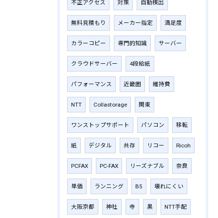
不正アクセス
対策
自動検出
無料見積もり
メーカー指定
満足度
カラーコピー
専門的知識
サーバー
クラウドサーバー
4段給紙
パフォーマンス
近畿圏
維持費
NTT
Collastorage
関東
ワンストップサポート
パソコン
移転
紙
デジタル
共存
リコー
Ricoh
PCFAX
PC-FAX
リーズナブル
奈良
単価
ランニング
B5
壊れにくい
大阪京都
神社
寺
黒
NTT手配