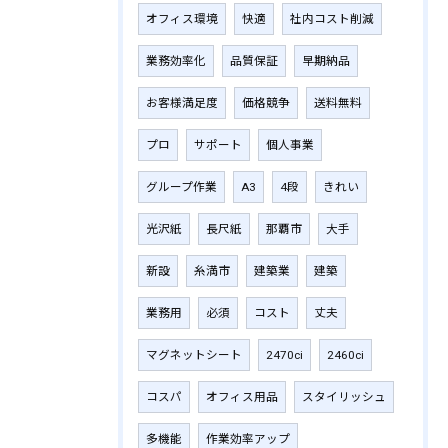
オフィス環境
快適
社内コスト削減
業務効率化
品質保証
早期納品
お客様満足度
価格競争
送料無料
プロ
サポート
個人事業
グループ作業
A3
4段
きれい
光沢紙
長尺紙
那覇市
大手
新設
糸満市
建築業
建築
業務用
必須
コスト
丈夫
マグネットシート
2470ci
2460ci
コスパ
オフィス用品
スタイリッシュ
多機能
作業効率アップ