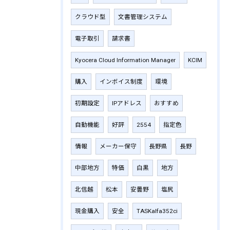
クラウド型
文書管理システム
電子取引
請求書
Kyocera Cloud Information Manager
KCIM
購入
インボイス制度
環境
初期設定
IPアドレス
おすすめ
自動機能
好評
2554
指定色
情報
メーカー保守
長野県
長野
中部地方
特価
白黒
地方
北信越
松本
安曇野
塩尻
現金購入
安全
TASKalfa352ci