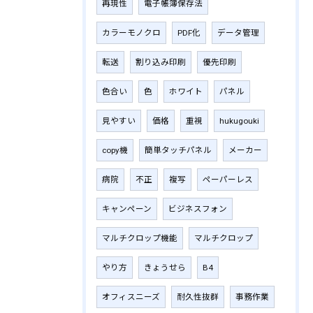
再現性
電子帳簿保存法
カラーモノクロ
PDF化
データ管理
転送
割り込み印刷
優先印刷
色合い
色
ホワイト
パネル
見やすい
価格
重視
hukugouki
copy機
簡単タッチパネル
メーカー
病院
不正
複写
ペーパーレス
キャンペーン
ビジネスフォン
マルチクロップ機能
マルチクロップ
やり方
きょうせら
B4
オフィスニーズ
耐久性抜群
事務作業