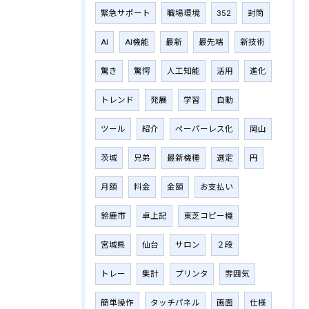
緊急サポート
職場環境
352
封筒
AI
AI機能
最新
最先端
新技術
驚き
驚愕
人工知能
活用
進化
トレンド
発展
学習
自動
ツール
紹介
ペーパーレス化
岡山
茨城
兄弟
最新機種
選定
円
月額
料金
金額
お支払い
鈴鹿市
卓上記
東芝コピー機
宮城県
仙台
サロン
２段
トレー
集計
プリンタ
雰囲気
簡単操作
タッチパネル
画面
仕様