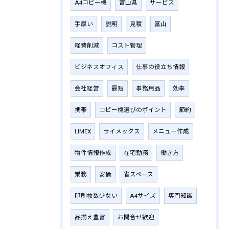
A4コピー機
富山県
サービス
手厚い
説明
見積
富山
経費削減
コスト管理
ビジネスオフィス
仕事の役立ち情報
会社経営
最短
事務用品
効率
携帯
コピー機選びのポイント
節約
LIMEX
ライメックス
メニュー作成
物件情報作成
在宅勤務
働き方
業務
安価
省スペース
印刷枚数少ない
A4サイズ
専門知識
品揃え豊富
お問合せ歓迎