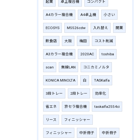
起業
卓上複合機
コンパクト
A4カラー複合機
A4卓上機
小さい
ECOSYS
M5526cdw
入れ替え
開業
飲食店
大阪
梅田
コスト削減
A3カラー複合機
2020AC
toshiba
scan
無線LAN
コニカミノルタ
KONICA MINOLTA
白
TASKalfa
3段トレー
2段トレー
効率化
省エネ
京セラ複合機
taskalfa2554ci
リース
フィニッシャー
フィニッシャー
中折冊子
中折冊子