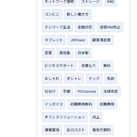
ネットワーク接続
ストレージ
NAS
コンビニ
新しい働き方
テレワーク生活
全国対応
迷惑FAX防止
タブレット
JDPower
顧客満足度
受賞
高性能
日本製
ビジネスサポート
見積もり
無料
おしゃれ
オシャレ
テック
名前
仕分け
手間
PCConnect
法律改定
インボイス
初期費用無料
初期費用
オフィスソリューション
向上
情報漏洩
出力コスト
電気代節約