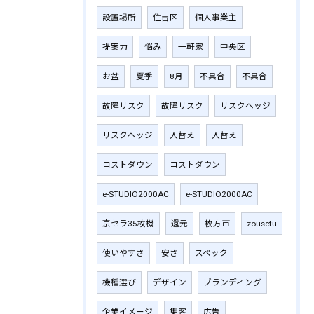
設置場所
住吉区
個人事業主
提案力
悩み
一軒家
中央区
お盆
夏季
8月
不具合
不具合
故障リスク
故障リスク
リスクヘッジ
リスクヘッジ
入替え
入替え
コストダウン
コストダウン
e-STUDIO2000AC
e-STUDIO2000AC
京セラ35枚機
還元
枚方市
zousetu
使いやすさ
安さ
スペック
機種選び
デザイン
ブランディング
企業イメージ
集客
広告