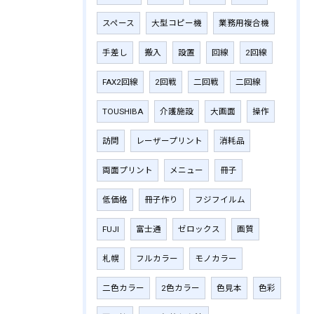
スペース
大型コピー機
業務用複合機
手差し
搬入
設置
回線
2回線
FAX2回線
2回戦
二回戦
二回線
TOUSHIBA
介護施設
大画面
操作
訪問
レーザープリント
消耗品
両面プリント
メニュー
冊子
低価格
冊子作り
フジフイルム
FUJI
富士通
ゼロックス
画質
札幌
フルカラー
モノカラー
二色カラー
2色カラー
色見本
色彩