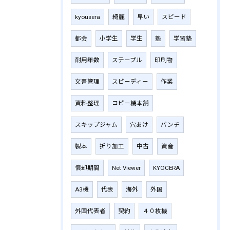
kyousera
綺麗
早い
スピード
都会
小学生
学生
塾
学習塾
耐用年数
ステープル
印刷物
文書管理
スピーディー
作業
資料整理
コピー機本舗
スキップジャム
穴あけ
パンチ
製本
折り加工
中古
資産
償却期間
Net Viewer
KYOCERA
A3機
代表
海外
外国
外国代表者
契約
４０枚機