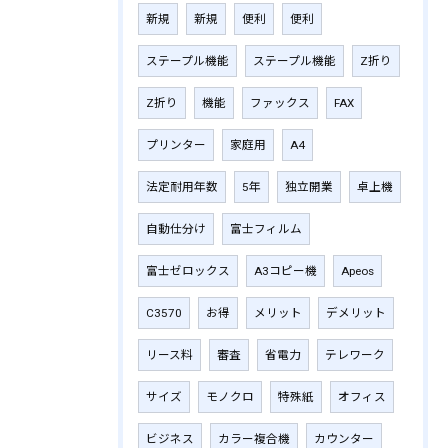
新規
新規
便利
便利
ステープル機能
ステープル機能
Z折り
Z折り
機能
ファックス
FAX
プリンター
家庭用
A4
法定耐用年数
5年
独立開業
卓上機
自動仕分け
富士フィルム
富士ゼロックス
A3コピー機
Apeos
C3570
お得
メリット
デメリット
リース料
審査
省電力
テレワーク
サイズ
モノクロ
特殊紙
オフィス
ビジネス
カラー複合機
カウンター