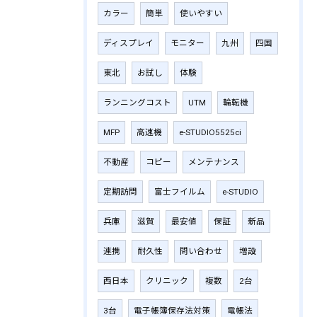
カラー
簡単
使いやすい
ディスプレイ
モニター
九州
四国
東北
お試し
体験
ランニングコスト
UTM
輪転機
MFP
高速機
e-STUDIO5525ci
不動産
コピー
メンテナンス
定期訪問
富士フイルム
e-STUDIO
兵庫
滋賀
最安値
保証
新品
連携
耐久性
問い合わせ
増設
西日本
クリニック
複数
2台
3台
電子帳簿保存法対策
電帳法