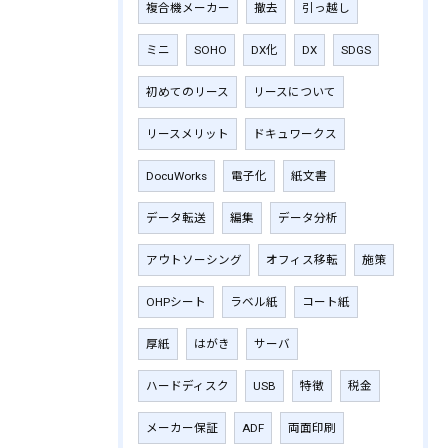
複合機メーカー
撤去
引っ越し
ミニ
SOHO
DX化
DX
SDGS
初めてのリース
リースについて
リースメリット
ドキュワークス
DocuWorks
電子化
紙文書
データ転送
編集
データ分析
アウトソーシング
オフィス移転
施策
OHPシート
ラベル紙
コート紙
厚紙
はがき
サーバ
ハードディスク
USB
特徴
税金
メーカー保証
ADF
両面印刷