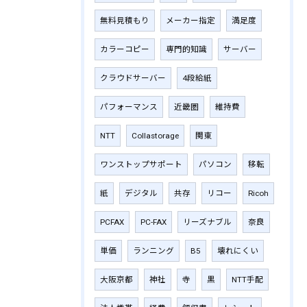
無料見積もり
メーカー指定
満足度
カラーコピー
専門的知識
サーバー
クラウドサーバー
4段給紙
パフォーマンス
近畿圏
維持費
NTT
Collastorage
関東
ワンストップサポート
パソコン
移転
紙
デジタル
共存
リコー
Ricoh
PCFAX
PC-FAX
リーズナブル
奈良
単価
ランニング
B5
壊れにくい
大阪京都
神社
寺
黒
NTT手配