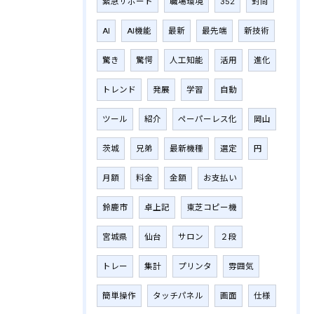
緊急サポート
職場環境
352
封筒
AI
AI機能
最新
最先端
新技術
驚き
驚愕
人工知能
活用
進化
トレンド
発展
学習
自動
ツール
紹介
ペーパーレス化
岡山
茨城
兄弟
最新機種
選定
円
月額
料金
金額
お支払い
鈴鹿市
卓上記
東芝コピー機
宮城県
仙台
サロン
２段
トレー
集計
プリンタ
雰囲気
簡単操作
タッチパネル
画面
仕様