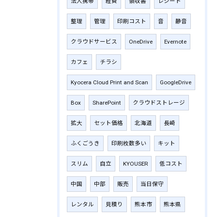
法人携帯
経費
領収書
レシート
整理
管理
印刷コスト
音
静音
クラウドサービス
OneDrive
Evernote
カフェ
チラシ
Kyocera Cloud Print and Scan
GoogleDrive
Box
SharePoint
クラウドストレージ
拡大
セット価格
北海道
長崎
ふくごうき
印刷枚数多い
キット
スリム
自立
KYOUSER
低コスト
中国
中部
販売
当日保守
レンタル
見積り
熊本市
熊本県