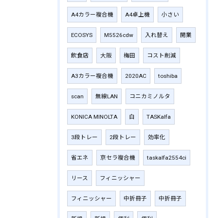
A4カラー複合機
A4卓上機
小さい
ECOSYS
M5526cdw
入れ替え
開業
飲食店
大阪
梅田
コスト削減
A3カラー複合機
2020AC
toshiba
scan
無線LAN
コニカミノルタ
KONICA MINOLTA
白
TASKalfa
3段トレー
2段トレー
効率化
省エネ
京セラ複合機
taskalfa2554ci
リース
フィニッシャー
フィニッシャー
中折冊子
中折冊子