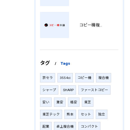
コピー機複合機の選び方と費用比較 MT
タグ
Tags
京セラ
3554ci
コピー機
複合機
シャープ
SHARP
ファーストコピー
安い
激安
格安
東芝
東芝テック
熊本
セット
独立
起業
卓上複合機
コンパクト