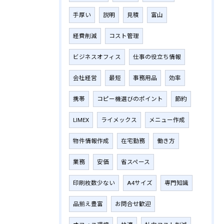
手厚い
説明
見積
富山
経費削減
コスト管理
ビジネスオフィス
仕事の役立ち情報
会社経営
最短
事務用品
効率
携帯
コピー機選びのポイント
節約
LIMEX
ライメックス
メニュー作成
物件情報作成
在宅勤務
働き方
業務
安価
省スペース
印刷枚数少ない
A4サイズ
専門知識
品揃え豊富
お問合せ歓迎