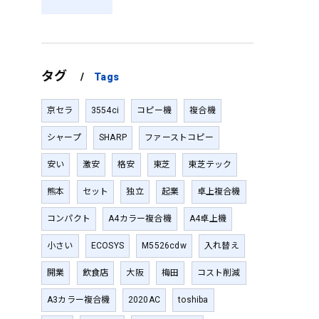
タグ
Tags
京セラ
3554ci
コピー機
複合機
シャープ
SHARP
ファーストコピー
安い
激安
格安
東芝
東芝テック
熊本
セット
独立
起業
卓上複合機
コンパクト
A4カラー複合機
A4卓上機
小さい
ECOSYS
M5526cdw
入れ替え
開業
飲食店
大阪
梅田
コスト削減
A3カラー複合機
2020AC
toshiba