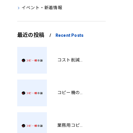
イベント・新着情報
最近の投稿
Recent Posts
コスト削減と視認性アップを両立する印刷術 SM
コピー機の製品情報を徹底比較導入コストから使い勝手まで解説
業務用コピー機の中古選び方と徳島県でお得に導入する費用相場ガイド YY