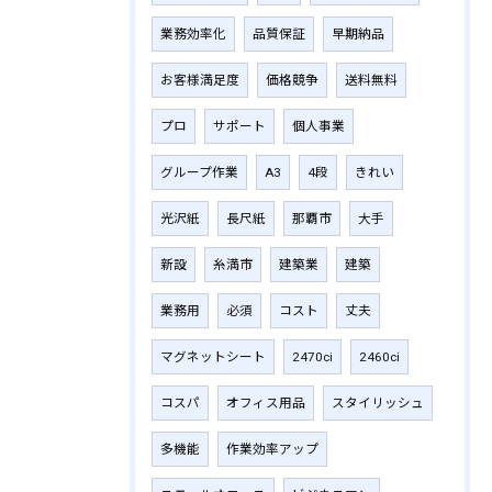
業務効率化
品質保証
早期納品
お客様満足度
価格競争
送料無料
プロ
サポート
個人事業
グループ作業
A3
4段
きれい
光沢紙
長尺紙
那覇市
大手
新設
糸満市
建築業
建築
業務用
必須
コスト
丈夫
マグネットシート
2470ci
2460ci
コスパ
オフィス用品
スタイリッシュ
多機能
作業効率アップ