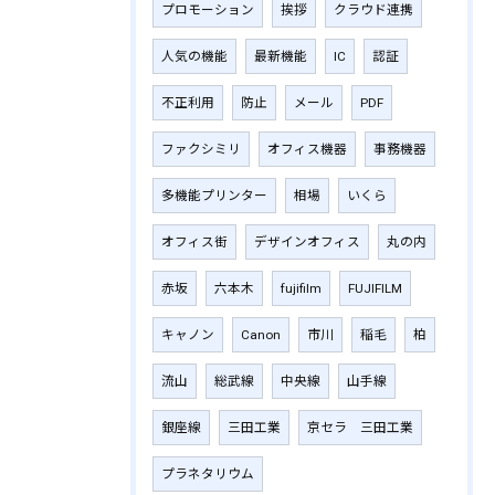
プロモーション
挨拶
クラウド連携
人気の機能
最新機能
IC
認証
不正利用
防止
メール
PDF
ファクシミリ
オフィス機器
事務機器
多機能プリンター
相場
いくら
オフィス街
デザインオフィス
丸の内
赤坂
六本木
fujifilm
‎FUJIFILM
キャノン
Canon
市川
稲毛
柏
流山
総武線
中央線
山手線
銀座線
三田工業
京セラ 三田工業
プラネタリウム