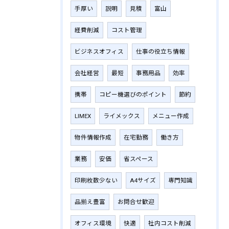
手厚い
説明
見積
富山
経費削減
コスト管理
ビジネスオフィス
仕事の役立ち情報
会社経営
最短
事務用品
効率
携帯
コピー機選びのポイント
節約
LIMEX
ライメックス
メニュー作成
物件情報作成
在宅勤務
働き方
業務
安価
省スペース
印刷枚数少ない
A4サイズ
専門知識
品揃え豊富
お問合せ歓迎
オフィス環境
快適
社内コスト削減