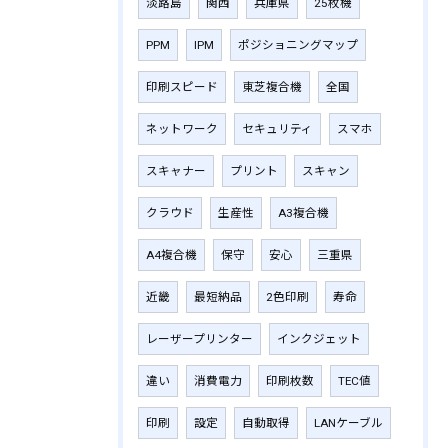
淡路島
関西
兵庫県
25枚機
PPM
IPM
ポジショニングマップ
印刷スピード
東芝複合機
全国
ネットワーク
セキュリティ
スマホ
スキャナー
プリント
スキャン
クラウド
生産性
A3複合機
A4複合機
保守
安心
三重県
近畿
最短納品
2色印刷
寿命
レーザープリンター
インクジェット
違い
消費電力
印刷枚数
TEC値
印刷
設定
自動取得
LANケーブル