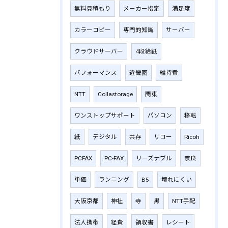
無料見積もり
メーカー指定
満足度
カラーコピー
専門的知識
サーバー
クラウドサーバー
4段給紙
パフォーマンス
近畿圏
維持費
NTT
Collastorage
関東
ワンストップサポート
パソコン
移転
紙
デジタル
共存
リコー
Ricoh
PCFAX
PC-FAX
リーズナブル
奈良
単価
ランニング
B5
壊れにくい
大阪京都
神社
寺
黒
NTT手配
法人携帯
経費
領収書
レシート