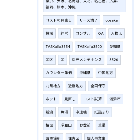
東京、大阪、北海道、東北、名古屋、広島、
福岡、熊本、沖縄
コストの見直し
リース満了
oosaka
機械
経営
コンサル
OA
入換え
TASKalfa3554
TASKalfa3500
愛知県
栄区
栄
保守メンテナンス
5526
カウンター単価
沖縄県
中国地方
九州地方
近畿地方
全国保守
ネット
見直し
コスト試算
浦添市
新潟
魚沼
中速機
紙詰まり
相談
岸和田
お盆前
重量
設置場所
住吉区
個人事業主