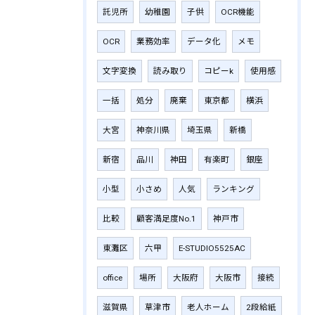
託児所
幼稚園
子供
OCR機能
OCR
業務効率
データ化
メモ
文字変換
読み取り
コピーk
使用感
一括
処分
廃棄
東京都
横浜
大宮
神奈川県
埼玉県
新橋
新宿
品川
神田
有楽町
銀座
小型
小さめ
人気
ランキング
比較
顧客満足度No.1
神戸市
東灘区
六甲
E-STUDIO5525AC
office
場所
大阪府
大阪市
接続
滋賀県
草津市
老人ホーム
2段給紙