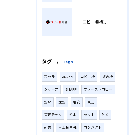
コピー機複合機の選び方と費用比較 MT
タグ
Tags
京セラ
3554ci
コピー機
複合機
シャープ
SHARP
ファーストコピー
安い
激安
格安
東芝
東芝テック
熊本
セット
独立
起業
卓上複合機
コンパクト