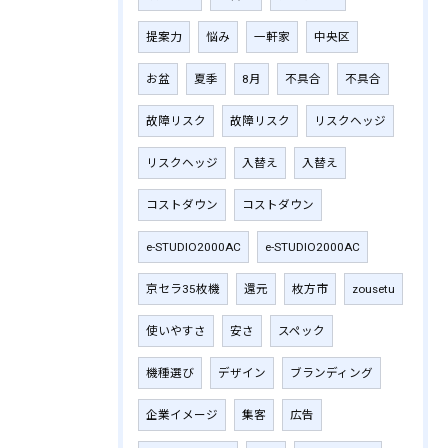
提案力
悩み
一軒家
中央区
お盆
夏季
8月
不具合
不具合
故障リスク
故障リスク
リスクヘッジ
リスクヘッジ
入替え
入替え
コストダウン
コストダウン
e-STUDIO2000AC
e-STUDIO2000AC
京セラ35枚機
還元
枚方市
zousetu
使いやすさ
安さ
スペック
機種選び
デザイン
ブランディング
企業イメージ
集客
広告