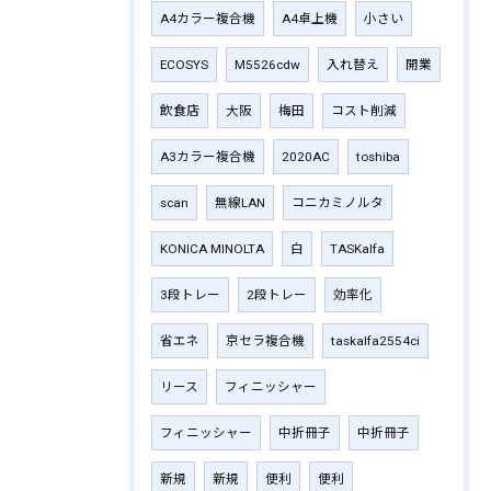
A4カラー複合機
A4卓上機
小さい
ECOSYS
M5526cdw
入れ替え
開業
飲食店
大阪
梅田
コスト削減
A3カラー複合機
2020AC
toshiba
scan
無線LAN
コニカミノルタ
KONICA MINOLTA
白
TASKalfa
3段トレー
2段トレー
効率化
省エネ
京セラ複合機
taskalfa2554ci
リース
フィニッシャー
フィニッシャー
中折冊子
中折冊子
新規
新規
便利
便利