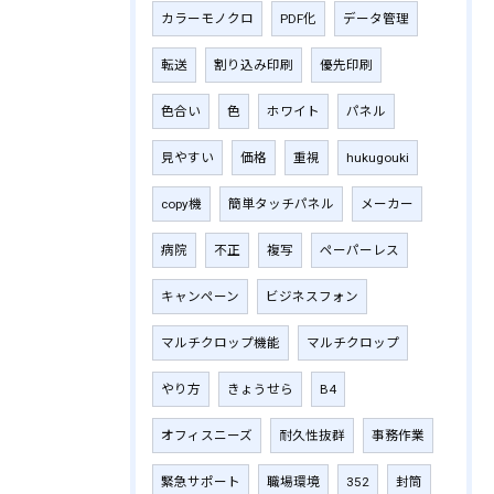
カラーモノクロ
PDF化
データ管理
転送
割り込み印刷
優先印刷
色合い
色
ホワイト
パネル
見やすい
価格
重視
hukugouki
copy機
簡単タッチパネル
メーカー
病院
不正
複写
ペーパーレス
キャンペーン
ビジネスフォン
マルチクロップ機能
マルチクロップ
やり方
きょうせら
B4
オフィスニーズ
耐久性抜群
事務作業
緊急サポート
職場環境
352
封筒