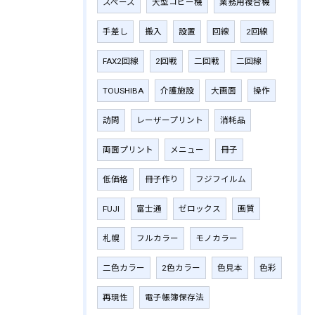
スペース
大型コピー機
業務用複合機
手差し
搬入
設置
回線
2回線
FAX2回線
2回戦
二回戦
二回線
TOUSHIBA
介護施設
大画面
操作
訪問
レーザープリント
消耗品
両面プリント
メニュー
冊子
低価格
冊子作り
フジフイルム
FUJI
富士通
ゼロックス
画質
札幌
フルカラー
モノカラー
二色カラー
2色カラー
色見本
色彩
再現性
電子帳簿保存法