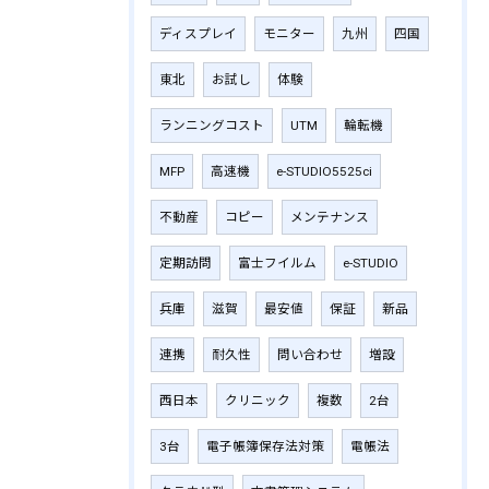
ディスプレイ
モニター
九州
四国
東北
お試し
体験
ランニングコスト
UTM
輪転機
MFP
高速機
e-STUDIO5525ci
不動産
コピー
メンテナンス
定期訪問
富士フイルム
e-STUDIO
兵庫
滋賀
最安値
保証
新品
連携
耐久性
問い合わせ
増設
西日本
クリニック
複数
2台
3台
電子帳簿保存法対策
電帳法