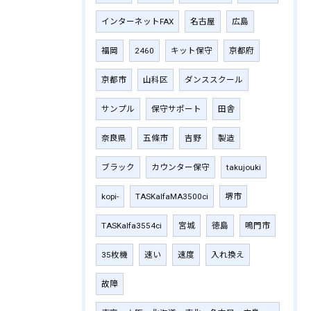
インターネットFAX
名古屋
広島
福岡
2460
キット保守
京都府
京都市
山科区
ダンススクール
サンプル
保守サポート
田舎
奈良県
五條市
吉野
製造
ブラック
カウンター保守
takujouki
kopi-
TASKalfaMA3500ci
堺市
TASKalfa3554ci
宮城
徳島
鳴門市
35枚機
速い
速度
入れ換え
故障