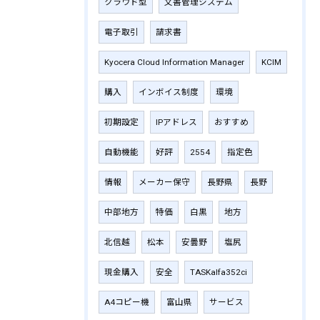
クラウド型
文書管理システム
電子取引
請求書
Kyocera Cloud Information Manager
KCIM
購入
インボイス制度
環境
初期設定
IPアドレス
おすすめ
自動機能
好評
2554
指定色
情報
メーカー保守
長野県
長野
中部地方
特価
白黒
地方
北信越
松本
安曇野
塩尻
現金購入
安全
TASKalfa352ci
A4コピー機
富山県
サービス