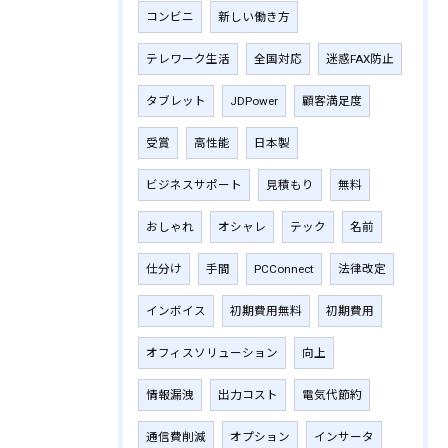
コンビニ
新しい働き方
テレワーク生活
全国対応
迷惑FAX防止
タブレット
JDPower
顧客満足度
受賞
高性能
日本製
ビジネスサポート
見積もり
無料
おしゃれ
オシャレ
テック
名前
仕分け
手間
PCConnect
法律改定
インボイス
初期費用無料
初期費用
オフィスソリューション
向上
情報漏洩
出力コスト
電気代節約
通信費削減
オプション
インサータ