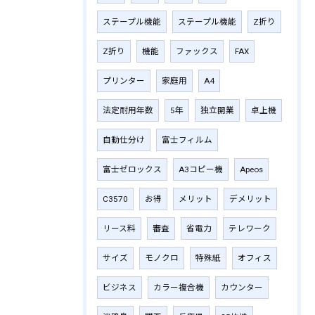
ステープル機能
ステープル機能
Z折り
Z折り
機能
ファックス
FAX
プリンター
家庭用
A4
法定耐用年数
5年
独立開業
卓上機
自動仕分け
富士フィルム
富士ゼロックス
A3コピー機
Apeos
C3570
お得
メリット
デメリット
リース料
審査
省電力
テレワーク
サイズ
モノクロ
特殊紙
オフィス
ビジネス
カラー複合機
カウンター