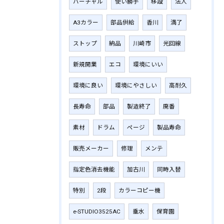
バーチャル
使い勝手
移設
法人
A3カラー
部品供給
香川
満了
ストップ
納品
川崎市
光回線
新規開業
エコ
環境にいい
環境に良い
環境にやさしい
高耐久
長寿命
部品
製造終了
廃番
素材
ドラム
ページ
製品寿命
販売メーカー
修理
メンテ
指定色消去機能
加古川
同時入替
特別
2段
カラーコピー機
e-STUDIO3525AC
垂水
保育園