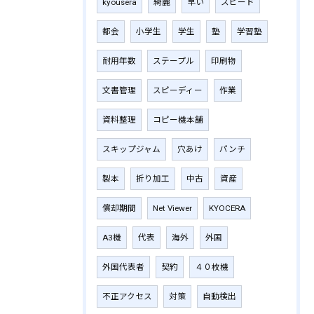
kyousera
綺麗
早い
スピード
都会
小学生
学生
塾
学習塾
耐用年数
ステープル
印刷物
文書管理
スピーディー
作業
資料整理
コピー機本舗
スキップジャム
穴あけ
パンチ
製本
折り加工
中古
資産
償却期間
Net Viewer
KYOCERA
A3機
代表
海外
外国
外国代表者
契約
４０枚機
不正アクセス
対策
自動検出