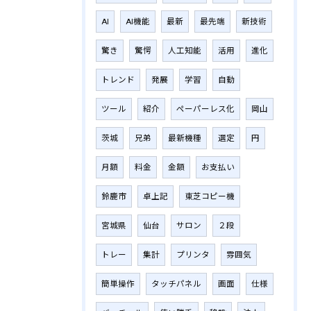
AI
AI機能
最新
最先端
新技術
驚き
驚愕
人工知能
活用
進化
トレンド
発展
学習
自動
ツール
紹介
ペーパーレス化
岡山
茨城
兄弟
最新機種
選定
円
月額
料金
金額
お支払い
鈴鹿市
卓上記
東芝コピー機
宮城県
仙台
サロン
２段
トレー
集計
プリンタ
雰囲気
簡単操作
タッチパネル
画面
仕様