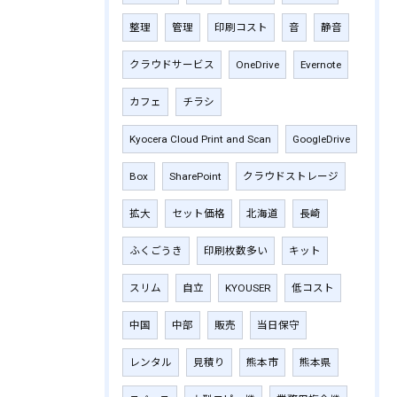
整理
管理
印刷コスト
音
静音
クラウドサービス
OneDrive
Evernote
カフェ
チラシ
Kyocera Cloud Print and Scan
GoogleDrive
Box
SharePoint
クラウドストレージ
拡大
セット価格
北海道
長崎
ふくごうき
印刷枚数多い
キット
スリム
自立
KYOUSER
低コスト
中国
中部
販売
当日保守
レンタル
見積り
熊本市
熊本県