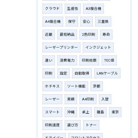
クラウド
生産性
A3複合機
A4複合機
保守
安心
三重県
近畿
最短納品
2色印刷
寿命
レーザープリンター
インクジェット
違い
消費電力
印刷枚数
TEC値
印刷
設定
自動取得
LANケーブル
ホチキス
ソート機能
京都
レーザー
実績
A4印刷
入替
スマート
沖縄
卓上
離島
東京
印刷速度
選び方
トナー