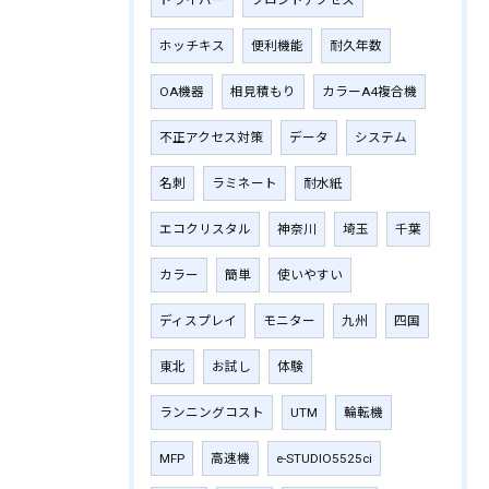
ドライバー
フロントアクセス
ホッチキス
便利機能
耐久年数
OA機器
相見積もり
カラーA4複合機
不正アクセス対策
データ
システム
名刺
ラミネート
耐水紙
エコクリスタル
神奈川
埼玉
千葉
カラー
簡単
使いやすい
ディスプレイ
モニター
九州
四国
東北
お試し
体験
ランニングコスト
UTM
輪転機
MFP
高速機
e-STUDIO5525ci