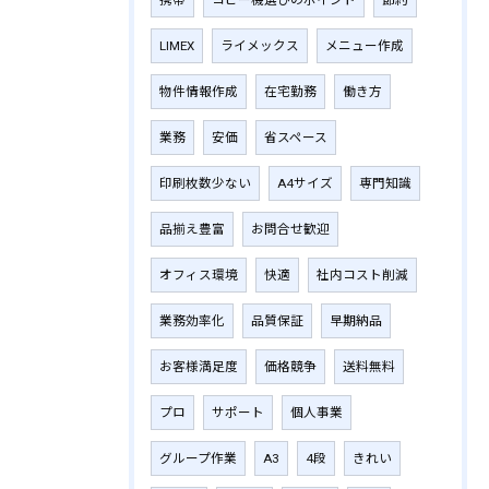
携帯
コピー機選びのポイント
節約
LIMEX
ライメックス
メニュー作成
物件情報作成
在宅勤務
働き方
業務
安価
省スペース
印刷枚数少ない
A4サイズ
専門知識
品揃え豊富
お問合せ歓迎
オフィス環境
快適
社内コスト削減
業務効率化
品質保証
早期納品
お客様満足度
価格競争
送料無料
プロ
サポート
個人事業
グループ作業
A3
4段
きれい