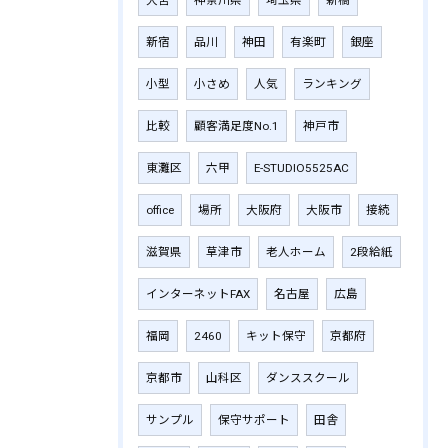
大宮
神奈川県
埼玉県
新橋
新宿
品川
神田
有楽町
銀座
小型
小さめ
人気
ランキング
比較
顧客満足度No.1
神戸市
東灘区
六甲
E-STUDIO5525AC
office
場所
大阪府
大阪市
接続
滋賀県
草津市
老人ホーム
2段給紙
インターネットFAX
名古屋
広島
福岡
2460
キット保守
京都府
京都市
山科区
ダンススクール
サンプル
保守サポート
田舎