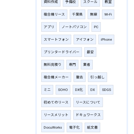
資料作成
予備校
スクール
教室
複合機リース
千葉県
無線
Wi-Fi
アプリ
ノートパソコン
PC
スマートフォン
アイフォン
iPhone
プリンタードライバー
最安
無料見積り
専門
業者
複合機メーカー
撤去
引っ越し
ミニ
SOHO
DX化
DX
SDGS
初めてのリース
リースについて
リースメリット
ドキュワークス
DocuWorks
電子化
紙文書