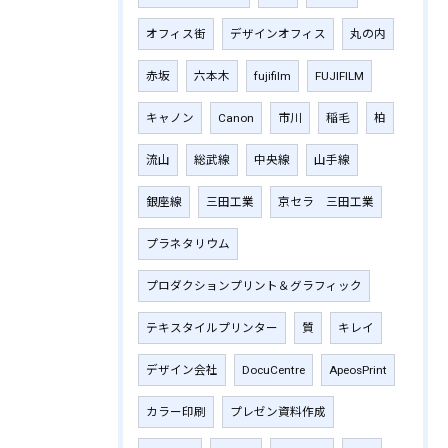
オフィス街
デザインオフィス
丸の内
赤坂
六本木
fujifilm
‎FUJIFILM
キャノン
Canon
市川
稲毛
柏
流山
総武線
中央線
山手線
銀座線
三田工業
京セラ 三田工業
プラネタリウム
プロダクションプリント＆グラフィック
テキスタイルプリンター
質
キレイ
デザイン会社
DocuCentre
ApeosPrint
カラー印刷
プレゼン資料作成