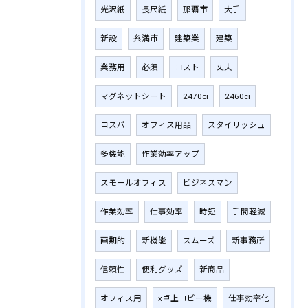
光沢紙
長尺紙
那覇市
大手
新設
糸満市
建築業
建築
業務用
必須
コスト
丈夫
マグネットシート
2470ci
2460ci
コスパ
オフィス用品
スタイリッシュ
多機能
作業効率アップ
スモールオフィス
ビジネスマン
作業効率
仕事効率
時短
手間軽減
画期的
新機能
スムーズ
新事務所
信頼性
便利グッズ
新商品
オフィス用
x卓上コピー機
仕事効率化