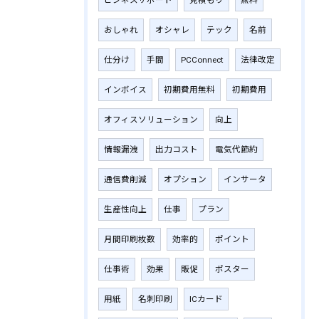
ビジネスサポート
見積もり
無料
おしゃれ
オシャレ
テック
名前
仕分け
手間
PCConnect
法律改定
インボイス
初期費用無料
初期費用
オフィスソリューション
向上
情報漏洩
出力コスト
電気代節約
通信費削減
オプション
インサータ
生産性向上
仕事
プラン
月間印刷枚数
効率的
ポイント
仕事術
効果
販促
ポスター
用紙
名刺印刷
ICカード