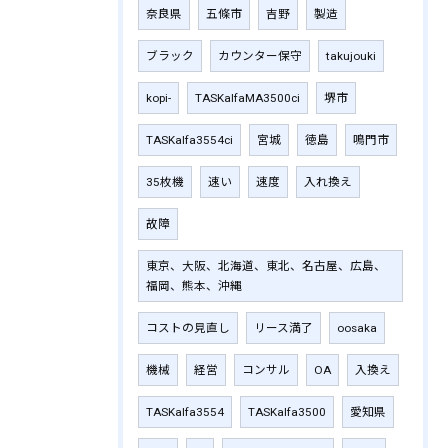
奈良県
五條市
吉野
製造
ブラック
カウンター保守
takujouki
kopi-
TASKalfaMA3500ci
堺市
TASKalfa3554ci
宮城
徳島
鳴門市
35枚機
速い
速度
入れ換え
故障
東京、大阪、北海道、東北、名古屋、広島、
福岡、熊本、沖縄
コストの見直し
リース満了
oosaka
機械
経営
コンサル
OA
入換え
TASKalfa3554
TASKalfa3500
愛知県