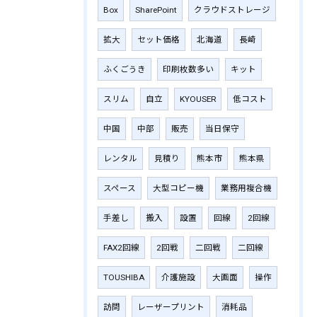
Box
SharePoint
クラウドストレージ
拡大
セット価格
北海道
長崎
ふくごうき
印刷枚数多い
キット
スリム
自立
KYOUSER
低コスト
中国
中部
販売
当日保守
レンタル
見積り
熊本市
熊本県
スペース
大型コピー機
業務用複合機
手差し
搬入
設置
回線
2回線
FAX2回線
2回戦
二回戦
二回線
TOUSHIBA
介護施設
大画面
操作
訪問
レーザープリント
消耗品