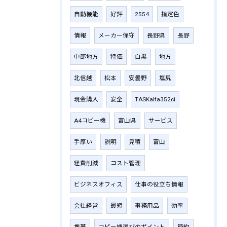
自動機能
好評
2554
指定色
情報
メーカー保守
長野県
長野
中部地方
特価
白黒
地方
北信越
松本
安曇野
塩尻
現金購入
安全
TASKalfa352ci
A4コピー機
富山県
サービス
手厚い
説明
見積
富山
経費削減
コスト管理
ビジネスオフィス
仕事の役立ち情報
会社経営
最短
事務用品
効率