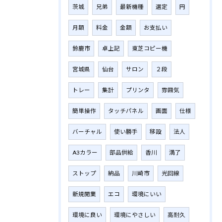
茨城
兄弟
最新機種
選定
円
月額
料金
金額
お支払い
鈴鹿市
卓上記
東芝コピー機
宮城県
仙台
サロン
２段
トレー
集計
プリンタ
雰囲気
簡単操作
タッチパネル
画面
仕様
バーチャル
使い勝手
移設
法人
A3カラー
部品供給
香川
満了
ストップ
納品
川崎市
光回線
新規開業
エコ
環境にいい
環境に良い
環境にやさしい
高耐久