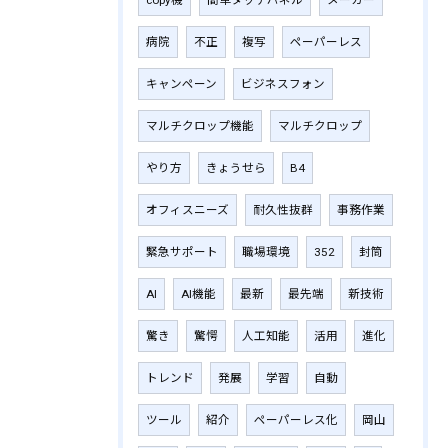
copy機
簡単タッチパネル
メーカー
病院
不正
複写
ペーパーレス
キャンペーン
ビジネスフォン
マルチクロップ機能
マルチクロップ
やり方
きょうせら
B4
オフィスニーズ
耐久性抜群
事務作業
緊急サポート
職場環境
352
封筒
AI
AI機能
最新
最先端
新技術
驚き
驚愕
人工知能
活用
進化
トレンド
発展
学習
自動
ツール
紹介
ペーパーレス化
岡山