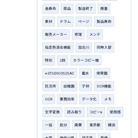
長寿命
部品
製造終了
廃番
素材
ドラム
ページ
製品寿命
販売メーカー
修理
メンテ
指定色消去機能
加古川
同時入替
特別
2段
カラーコピー機
e-STUDIO3525AC
垂水
保育園
託児所
幼稚園
子供
OCR機能
OCR
業務効率
データ化
メモ
文字変換
読み取り
コピーk
使用感
一括
処分
廃棄
東京都
横浜