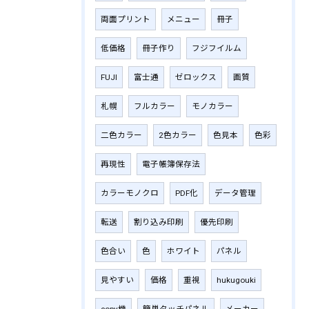
両面プリント
メニュー
冊子
低価格
冊子作り
フジフイルム
FUJI
富士通
ゼロックス
画質
札幌
フルカラー
モノカラー
二色カラー
2色カラー
色見本
色彩
再現性
電子帳簿保存法
カラーモノクロ
PDF化
データ管理
転送
割り込み印刷
優先印刷
色合い
色
ホワイト
パネル
見やすい
価格
重視
hukugouki