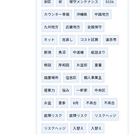
栄区
栄
保守メンテナンス
5526
カウンター単価
沖縄県
中国地方
九州地方
近畿地方
全国保守
ネット
見直し
コスト試算
浦添市
新潟
魚沼
中速機
紙詰まり
相談
岸和田
お盆前
重量
設置場所
住吉区
個人事業主
提案力
悩み
一軒家
中央区
お盆
夏季
8月
不具合
不具合
故障リスク
故障リスク
リスクヘッジ
リスクヘッジ
入替え
入替え