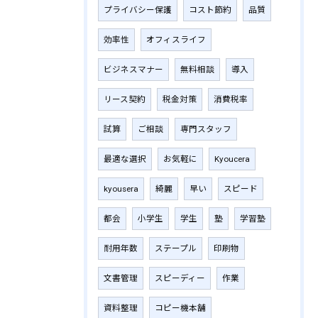
プライバシー保護
コスト節約
品質
効率性
オフィスライフ
ビジネスマナー
無料相談
導入
リース契約
税金対策
消費税率
試算
ご相談
専門スタッフ
最適な選択
お気軽に
Kyoucera
kyousera
綺麗
早い
スピード
都会
小学生
学生
塾
学習塾
耐用年数
ステープル
印刷物
文書管理
スピーディー
作業
資料整理
コピー機本舗