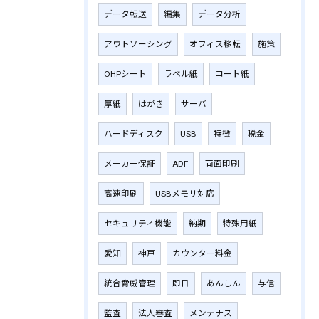
データ転送
編集
データ分析
アウトソーシング
オフィス移転
施策
OHPシート
ラベル紙
コート紙
厚紙
はがき
サーバ
ハードディスク
USB
特徴
税金
メーカー保証
ADF
両面印刷
高速印刷
USBメモリ対応
セキュリティ機能
納期
特殊用紙
愛知
神戸
カウンター料金
統合脅威管理
即日
あんしん
与信
監査
法人審査
メンテナス