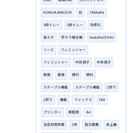
scan
無線LAN
コニカミノルタ
KONICA MINOLTA
白
TASKalfa
3段トレー
2段トレー
効率化
省エネ
京セラ複合機
taskalfa2554ci
リース
フィニッシャー
フィニッシャー
中折冊子
中折冊子
新規
新規
便利
便利
ステープル機能
ステープル機能
Z折り
Z折り
機能
ファックス
FAX
プリンター
家庭用
A4
法定耐用年数
5年
独立開業
卓上機