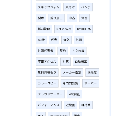
スキップジャム
穴あけ
パンチ
製本
折り加工
中古
資産
償却期間
Net Viewer
KYOCERA
A3機
代表
海外
外国
外国代表者
契約
４０枚機
不正アクセス
対策
自動検出
無料見積もり
メーカー指定
満足度
カラーコピー
専門的知識
サーバー
クラウドサーバー
4段給紙
パフォーマンス
近畿圏
維持費