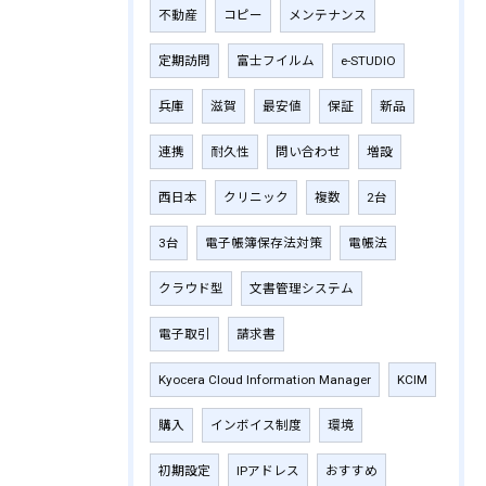
不動産
コピー
メンテナンス
定期訪問
富士フイルム
e-STUDIO
兵庫
滋賀
最安値
保証
新品
連携
耐久性
問い合わせ
増設
西日本
クリニック
複数
2台
3台
電子帳簿保存法対策
電帳法
クラウド型
文書管理システム
電子取引
請求書
Kyocera Cloud Information Manager
KCIM
購入
インボイス制度
環境
初期設定
IPアドレス
おすすめ