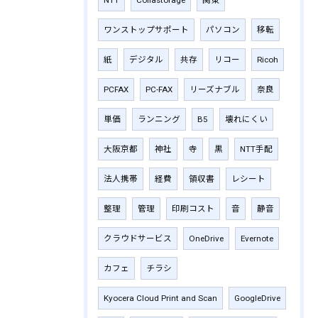
NTT
Collastorage
関東
ワンストップサポート
パソコン
移転
紙
デジタル
共存
リコー
Ricoh
PCFAX
PC-FAX
リーズナブル
奈良
単価
ランニング
B5
壊れにくい
大阪京都
神社
寺
黒
NTT手配
法人携帯
経費
領収書
レシート
整理
管理
印刷コスト
音
静音
クラウドサービス
OneDrive
Evernote
カフェ
チラシ
Kyocera Cloud Print and Scan
GoogleDrive