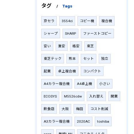
タグ
Tags
京セラ
3554ci
コピー機
複合機
シャープ
SHARP
ファーストコピー
安い
激安
格安
東芝
東芝テック
熊本
セット
独立
起業
卓上複合機
コンパクト
A4カラー複合機
A4卓上機
小さい
ECOSYS
M5526cdw
入れ替え
開業
飲食店
大阪
梅田
コスト削減
A3カラー複合機
2020AC
toshiba