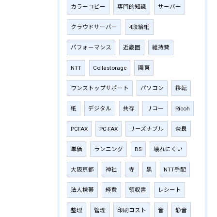
カラーコピー
専門的知識
サーバー
クラウドサーバー
4段給紙
パフォーマンス
近畿圏
維持費
NTT
Collastorage
関東
ワンストップサポート
パソコン
移転
紙
デジタル
共存
リコー
Ricoh
PCFAX
PC-FAX
リーズナブル
奈良
単価
ランニング
B5
壊れにくい
大阪京都
神社
寺
黒
NTT手配
法人携帯
経費
領収書
レシート
整理
管理
印刷コスト
音
静音