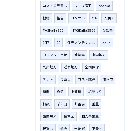
コストの見直し
リース満了
oosaka
機械
経営
コンサル
OA
入換え
TASKalfa3554
TASKalfa3500
愛知県
栄区
栄
保守メンテナンス
5526
カウンター単価
沖縄県
中国地方
九州地方
近畿地方
全国保守
ネット
見直し
コスト試算
浦添市
新潟
魚沼
中速機
紙詰まり
相談
岸和田
お盆前
重量
設置場所
住吉区
個人事業主
提案力
悩み
一軒家
中央区