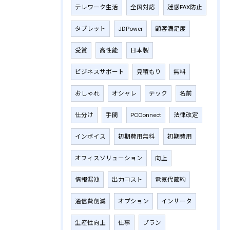
テレワーク生活
全国対応
迷惑FAX防止
タブレット
JDPower
顧客満足度
受賞
高性能
日本製
ビジネスサポート
見積もり
無料
おしゃれ
オシャレ
テック
名前
仕分け
手間
PCConnect
法律改定
インボイス
初期費用無料
初期費用
オフィスソリューション
向上
情報漏洩
出力コスト
電気代節約
通信費削減
オプション
インサータ
生産性向上
仕事
プラン