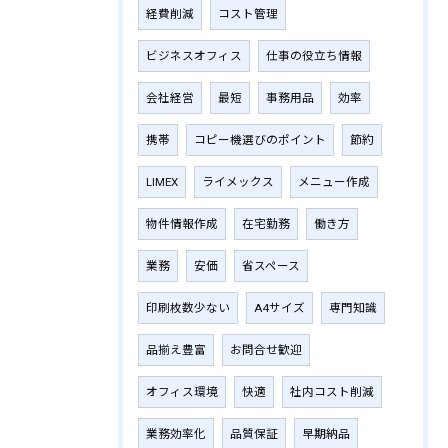
経費削減
コスト管理
ビジネスオフィス
仕事の役立ち情報
会社経営
最短
事務用品
効率
携帯
コピー機選びのポイント
節約
LIMEX
ライメックス
メニュー作成
物件情報作成
在宅勤務
働き方
業務
安価
省スペース
印刷枚数少ない
A4サイズ
専門知識
品揃え豊富
お問合せ歓迎
オフィス環境
快適
社内コスト削減
業務効率化
品質保証
早期納品