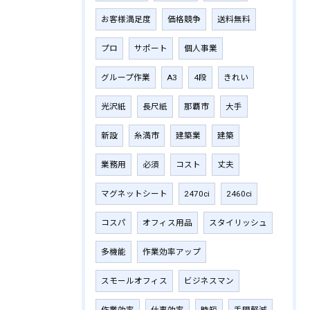
お客様満足度
価格競争
送料無料
プロ
サポート
個人事業
グループ作業
A3
4段
きれい
光沢紙
長尺紙
那覇市
大手
新設
糸満市
建築業
建築
業務用
必須
コスト
丈夫
マグネットシート
2470ci
2460ci
コスパ
オフィス用品
スタイリッシュ
多機能
作業効率アップ
スモールオフィス
ビジネスマン