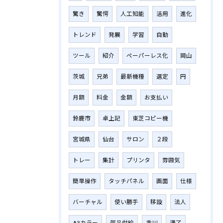
驚き
驚愕
人工知能
活用
進化
トレンド
発展
学習
自動
ツール
紹介
ペーパーレス化
岡山
茨城
兄弟
最新機種
選定
円
月額
料金
金額
お支払い
鈴鹿市
卓上記
東芝コピー機
宮城県
仙台
サロン
２段
トレー
集計
プリンタ
雰囲気
簡単操作
タッチパネル
画面
仕様
バーチャル
使い勝手
移設
法人