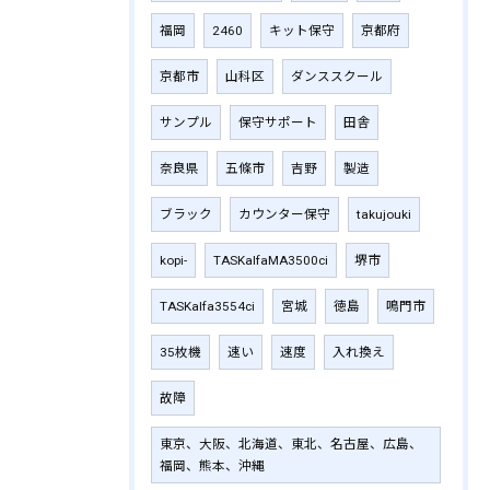
福岡
2460
キット保守
京都府
京都市
山科区
ダンススクール
サンプル
保守サポート
田舎
奈良県
五條市
吉野
製造
ブラック
カウンター保守
takujouki
kopi-
TASKalfaMA3500ci
堺市
TASKalfa3554ci
宮城
徳島
鳴門市
35枚機
速い
速度
入れ換え
故障
東京、大阪、北海道、東北、名古屋、広島、
福岡、熊本、沖縄