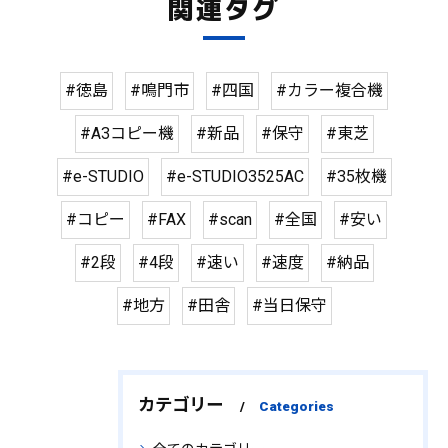
関連タグ
#徳島
#鳴門市
#四国
#カラー複合機
#A3コピー機
#新品
#保守
#東芝
#e-STUDIO
#e-STUDIO3525AC
#35枚機
#コピー
#FAX
#scan
#全国
#安い
#2段
#4段
#速い
#速度
#納品
#地方
#田舎
#当日保守
カテゴリー
Categories