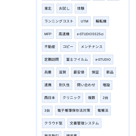
東北
お試し
体験
ランニングコスト
UTM
輪転機
MFP
高速機
e-STUDIO5525ci
不動産
コピー
メンテナンス
定期訪問
富士フイルム
e-STUDIO
兵庫
滋賀
最安値
保証
新品
連携
耐久性
問い合わせ
増設
西日本
クリニック
複数
2台
3台
電子帳簿保存法対策
電帳法
クラウド型
文書管理システム