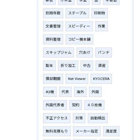
都会
小学生
学生
塾
学習塾
耐用年数
ステープル
印刷物
文書管理
スピーディー
作業
資料整理
コピー機本舗
スキップジャム
穴あけ
パンチ
製本
折り加工
中古
資産
償却期間
Net Viewer
KYOCERA
A3機
代表
海外
外国
外国代表者
契約
４０枚機
不正アクセス
対策
自動検出
無料見積もり
メーカー指定
満足度