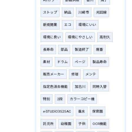
A3カラー
部品供給
香川
満了
ストップ
納品
川崎市
光回線
新規開業
エコ
環境にいい
環境に良い
環境にやさしい
高耐久
長寿命
部品
製造終了
廃番
素材
ドラム
ページ
製品寿命
販売メーカー
修理
メンテ
指定色消去機能
加古川
同時入替
特別
2段
カラーコピー機
e-STUDIO3525AC
垂水
保育園
託児所
幼稚園
子供
OCR機能