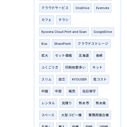
クラウドサービス
OneDrive
Evernote
カフェ
チラシ
Kyocera Cloud Print and Scan
GoogleDrive
Box
SharePoint
クラウドストレージ
拡大
セット価格
北海道
長崎
ふくごうき
印刷枚数多い
キット
スリム
自立
KYOUSER
低コスト
中国
中部
販売
当日保守
レンタル
見積り
熊本市
熊本県
スペース
大型コピー機
業務用複合機