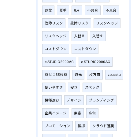
お盆
夏季
8月
不具合
不具合
故障リスク
故障リスク
リスクヘッジ
リスクヘッジ
入替え
入替え
コストダウン
コストダウン
e-STUDIO2000AC
e-STUDIO2000AC
京セラ35枚機
還元
枚方市
zousetu
使いやすさ
安さ
スペック
機種選び
デザイン
ブランディング
企業イメージ
集客
広告
プロモーション
挨拶
クラウド連携