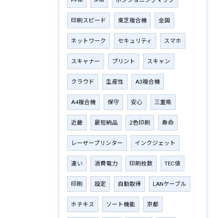
PPM
IPM
ポジショニングマップ
印刷スピード
東芝複合機
全国
ネットワーク
セキュリティ
スマホ
スキャナー
プリント
スキャン
クラウド
生産性
A3複合機
A4複合機
保守
安心
三重県
近畿
最短納品
2色印刷
寿命
レーザープリンター
インクジェット
違い
消費電力
印刷枚数
TEC値
印刷
設定
自動取得
LANケーブル
ホチキス
ソート機能
京都