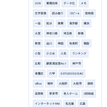
OCR
業務効率
データ化
メモ
文字変換
読み取り
コピーk
使用感
一括
処分
廃棄
東京都
横浜
大宮
神奈川県
埼玉県
新橋
新宿
品川
神田
有楽町
銀座
小型
小さめ
人気
ランキング
比較
顧客満足度No.1
神戸市
東灘区
六甲
E-STUDIO5525AC
office
場所
大阪府
大阪市
接続
滋賀県
草津市
老人ホーム
2段給紙
インターネットFAX
名古屋
広島