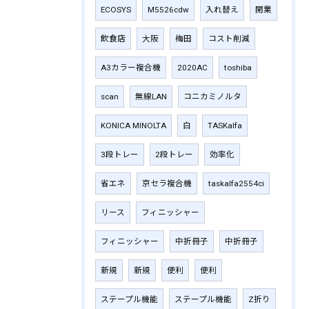
ECOSYS
M5526cdw
入れ替え
開業
飲食店
大阪
梅田
コスト削減
A3カラー複合機
2020AC
toshiba
scan
無線LAN
コニカミノルタ
KONICA MINOLTA
白
TASKalfa
3段トレー
2段トレー
効率化
省エネ
京セラ複合機
taskalfa2554ci
リース
フィニッシャー
フィニッシャー
中折冊子
中折冊子
新規
新規
便利
便利
ステープル機能
ステープル機能
Z折り