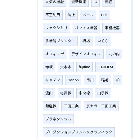
人気の機能
最新機能
IC
認証
不正利用
防止
メール
PDF
ファクシミリ
オフィス機器
事務機器
多機能プリンター
相場
いくら
オフィス街
デザインオフィス
丸の内
赤坂
六本木
fujifilm
‎FUJIFILM
キャノン
Canon
市川
稲毛
柏
流山
総武線
中央線
山手線
銀座線
三田工業
京セラ 三田工業
プラネタリウム
プロダクションプリント＆グラフィック