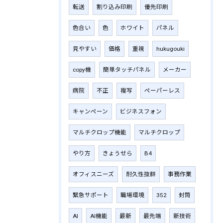
転送
割り込み印刷
優先印刷
色合い
色
ホワイト
パネル
見やすい
価格
重視
hukugouki
copy機
簡単タッチパネル
メーカー
病院
不正
複写
ペーパーレス
キャンペーン
ビジネスフォン
マルチクロップ機能
マルチクロップ
やり方
きょうせら
B4
オフィスニーズ
耐久性抜群
事務作業
緊急サポート
職場環境
352
封筒
AI
AI機能
最新
最先端
新技術