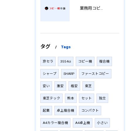
業務用コピー機の中古選び方と徳島県でお得に導入する費用相場ガイド YY
タグ
Tags
京セラ
3554ci
コピー機
複合機
シャープ
SHARP
ファーストコピー
安い
激安
格安
東芝
東芝テック
熊本
セット
独立
起業
卓上複合機
コンパクト
A4カラー複合機
A4卓上機
小さい