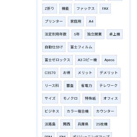
Z折り
機能
ファックス
FAX
プリンター
家庭用
A4
法定耐用年数
5年
独立開業
卓上機
自動仕分け
富士フィルム
富士ゼロックス
A3コピー機
Apeos
C3570
お得
メリット
デメリット
リース料
審査
省電力
テレワーク
サイズ
モノクロ
特殊紙
オフィス
ビジネス
カラー複合機
カウンター
淡路島
関西
兵庫県
25枚機