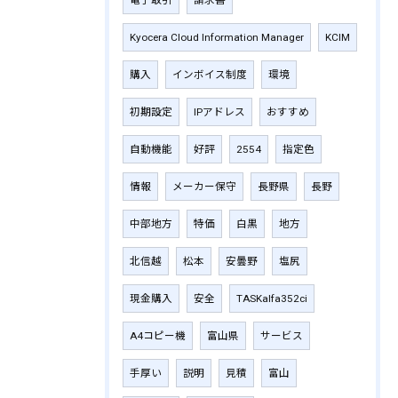
電子取引
請求書
Kyocera Cloud Information Manager
KCIM
購入
インボイス制度
環境
初期設定
IPアドレス
おすすめ
自動機能
好評
2554
指定色
情報
メーカー保守
長野県
長野
中部地方
特価
白黒
地方
北信越
松本
安曇野
塩尻
現金購入
安全
TASKalfa352ci
A4コピー機
富山県
サービス
手厚い
説明
見積
富山