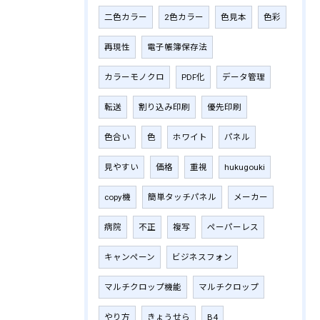
二色カラー
2色カラー
色見本
色彩
再現性
電子帳簿保存法
カラーモノクロ
PDF化
データ管理
転送
割り込み印刷
優先印刷
色合い
色
ホワイト
パネル
見やすい
価格
重視
hukugouki
copy機
簡単タッチパネル
メーカー
病院
不正
複写
ペーパーレス
キャンペーン
ビジネスフォン
マルチクロップ機能
マルチクロップ
やり方
きょうせら
B4