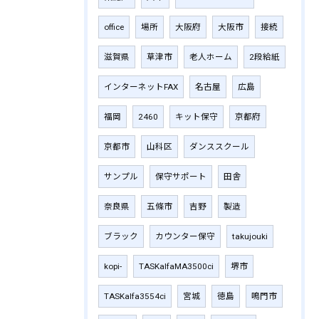
office
場所
大阪府
大阪市
接続
滋賀県
草津市
老人ホーム
2段給紙
インターネットFAX
名古屋
広島
福岡
2460
キット保守
京都府
京都市
山科区
ダンススクール
サンプル
保守サポート
田舎
奈良県
五條市
吉野
製造
ブラック
カウンター保守
takujouki
kopi-
TASKalfaMA3500ci
堺市
TASKalfa3554ci
宮城
徳島
鳴門市