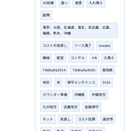
35枚機
速い
速度
入れ換え
故障
東京、大阪、北海道、東北、名古屋、広島、
福岡、熊本、沖縄
コストの見直し
リース満了
oosaka
機械
経営
コンサル
OA
入換え
TASKalfa3554
TASKalfa3500
愛知県
栄区
栄
保守メンテナンス
5526
カウンター単価
沖縄県
中国地方
九州地方
近畿地方
全国保守
ネット
見直し
コスト試算
浦添市