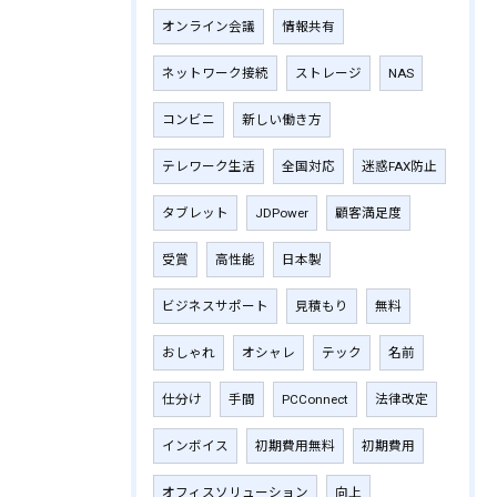
オンライン会議
情報共有
ネットワーク接続
ストレージ
NAS
コンビニ
新しい働き方
テレワーク生活
全国対応
迷惑FAX防止
タブレット
JDPower
顧客満足度
受賞
高性能
日本製
ビジネスサポート
見積もり
無料
おしゃれ
オシャレ
テック
名前
仕分け
手間
PCConnect
法律改定
インボイス
初期費用無料
初期費用
オフィスソリューション
向上