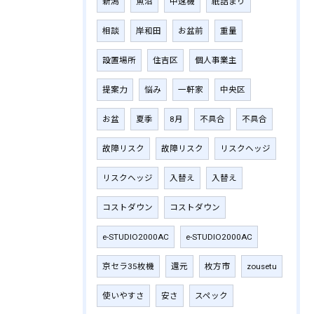
新潟
魚沼
中速機
紙詰まり
相談
岸和田
お盆前
重量
設置場所
住吉区
個人事業主
提案力
悩み
一軒家
中央区
お盆
夏季
8月
不具合
不具合
故障リスク
故障リスク
リスクヘッジ
リスクヘッジ
入替え
入替え
コストダウン
コストダウン
e-STUDIO2000AC
e-STUDIO2000AC
京セラ35枚機
還元
枚方市
zousetu
使いやすさ
安さ
スペック