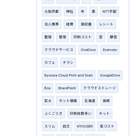
大阪京都
神社
寺
黒
NTT手配
法人携帯
経費
領収書
レシート
整理
管理
印刷コスト
音
静音
クラウドサービス
OneDrive
Evernote
カフェ
チラシ
Kyocera Cloud Print and Scan
GoogleDrive
Box
SharePoint
クラウドストレージ
拡大
セット価格
北海道
長崎
ふくごうき
印刷枚数多い
キット
スリム
自立
KYOUSER
低コスト