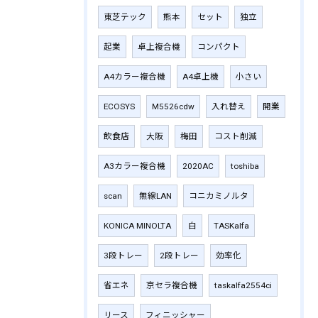
東芝テック
熊本
セット
独立
起業
卓上複合機
コンパクト
A4カラー複合機
A4卓上機
小さい
ECOSYS
M5526cdw
入れ替え
開業
飲食店
大阪
梅田
コスト削減
A3カラー複合機
2020AC
toshiba
scan
無線LAN
コニカミノルタ
KONICA MINOLTA
白
TASKalfa
3段トレー
2段トレー
効率化
省エネ
京セラ複合機
taskalfa2554ci
リース
フィニッシャー