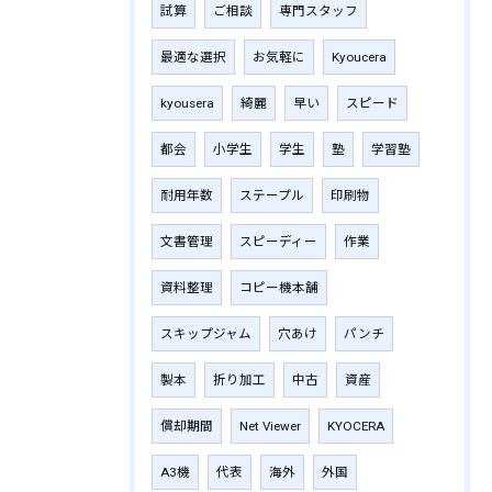
試算
ご相談
専門スタッフ
最適な選択
お気軽に
Kyoucera
kyousera
綺麗
早い
スピード
都会
小学生
学生
塾
学習塾
耐用年数
ステープル
印刷物
文書管理
スピーディー
作業
資料整理
コピー機本舗
スキップジャム
穴あけ
パンチ
製本
折り加工
中古
資産
償却期間
Net Viewer
KYOCERA
A3機
代表
海外
外国