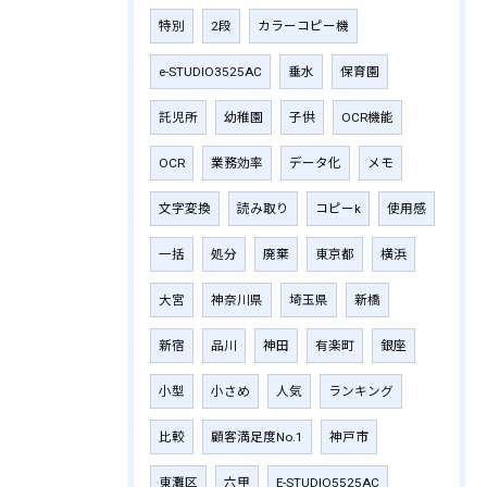
特別
2段
カラーコピー機
e-STUDIO3525AC
垂水
保育園
託児所
幼稚園
子供
OCR機能
OCR
業務効率
データ化
メモ
文字変換
読み取り
コピーk
使用感
一括
処分
廃棄
東京都
横浜
大宮
神奈川県
埼玉県
新橋
新宿
品川
神田
有楽町
銀座
小型
小さめ
人気
ランキング
比較
顧客満足度No.1
神戸市
東灘区
六甲
E-STUDIO5525AC