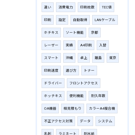
違い
消費電力
印刷枚数
TEC値
印刷
設定
自動取得
LANケーブル
ホチキス
ソート機能
京都
レーザー
実績
A4印刷
入替
スマート
沖縄
卓上
離島
東京
印刷速度
選び方
トナー
ドライバー
フロントアクセス
ホッチキス
便利機能
耐久年数
OA機器
相見積もり
カラーA4複合機
不正アクセス対策
データ
システム
名刺
ラミネート
耐水紙