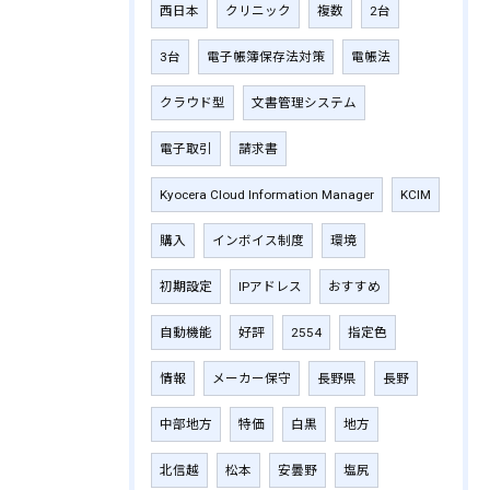
西日本
クリニック
複数
2台
3台
電子帳簿保存法対策
電帳法
クラウド型
文書管理システム
電子取引
請求書
Kyocera Cloud Information Manager
KCIM
購入
インボイス制度
環境
初期設定
IPアドレス
おすすめ
自動機能
好評
2554
指定色
情報
メーカー保守
長野県
長野
中部地方
特価
白黒
地方
北信越
松本
安曇野
塩尻