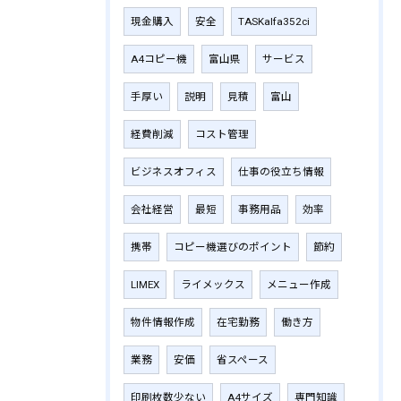
現金購入
安全
TASKalfa352ci
A4コピー機
富山県
サービス
手厚い
説明
見積
富山
経費削減
コスト管理
ビジネスオフィス
仕事の役立ち情報
会社経営
最短
事務用品
効率
携帯
コピー機選びのポイント
節約
LIMEX
ライメックス
メニュー作成
物件情報作成
在宅勤務
働き方
業務
安価
省スペース
印刷枚数少ない
A4サイズ
専門知識