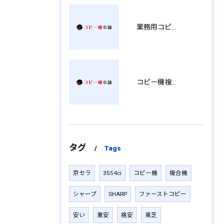
業務用コピー機の中古選び方と徳島県でお得に導入する費用相場ガイド YY
コピー機複合機の選び方と費用比較 MT
タグ
Tags
京セラ
3554ci
コピー機
複合機
シャープ
SHARP
ファーストコピー
安い
激安
格安
東芝