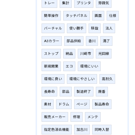
トレー
集計
プリンタ
雰囲気
簡単操作
タッチパネル
画面
仕様
バーチャル
使い勝手
移設
法人
A3カラー
部品供給
香川
満了
ストップ
納品
川崎市
光回線
新規開業
エコ
環境にいい
環境に良い
環境にやさしい
高耐久
長寿命
部品
製造終了
廃番
素材
ドラム
ページ
製品寿命
販売メーカー
修理
メンテ
指定色消去機能
加古川
同時入替