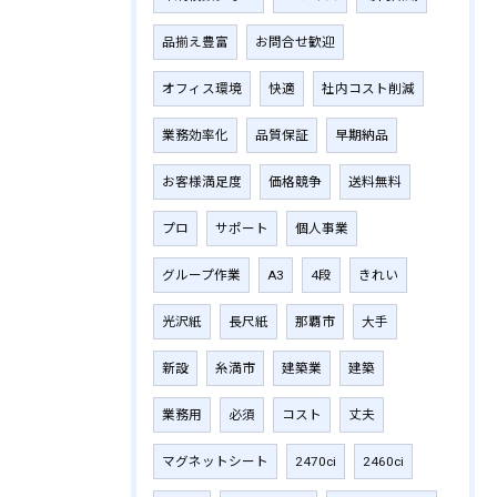
品揃え豊富
お問合せ歓迎
オフィス環境
快適
社内コスト削減
業務効率化
品質保証
早期納品
お客様満足度
価格競争
送料無料
プロ
サポート
個人事業
グループ作業
A3
4段
きれい
光沢紙
長尺紙
那覇市
大手
新設
糸満市
建築業
建築
業務用
必須
コスト
丈夫
マグネットシート
2470ci
2460ci