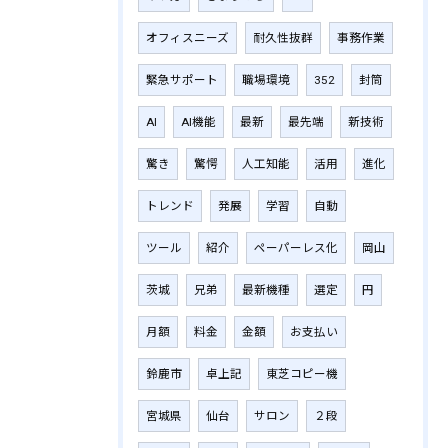
オフィスニーズ
耐久性抜群
事務作業
緊急サポート
職場環境
352
封筒
AI
AI機能
最新
最先端
新技術
驚き
驚愕
人工知能
活用
進化
トレンド
発展
学習
自動
ツール
紹介
ペーパーレス化
岡山
茨城
兄弟
最新機種
選定
円
月額
料金
金額
お支払い
鈴鹿市
卓上記
東芝コピー機
宮城県
仙台
サロン
２段