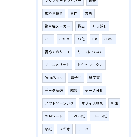
プリンタードライバー
最安
無料見積り
専門
業者
複合機メーカー
撤去
引っ越し
ミニ
SOHO
DX化
DX
SDGS
初めてのリース
リースについて
リースメリット
ドキュワークス
DocuWorks
電子化
紙文書
データ転送
編集
データ分析
アウトソーシング
オフィス移転
施策
OHPシート
ラベル紙
コート紙
厚紙
はがき
サーバ