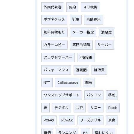
外国代表者
契約
４０枚機
不正アクセス
対策
自動検出
無料見積もり
メーカー指定
満足度
カラーコピー
専門的知識
サーバー
クラウドサーバー
4段給紙
パフォーマンス
近畿圏
維持費
NTT
Collastorage
関東
ワンストップサポート
パソコン
移転
紙
デジタル
共存
リコー
Ricoh
PCFAX
PC-FAX
リーズナブル
奈良
単価
ランニング
B5
壊れにくい