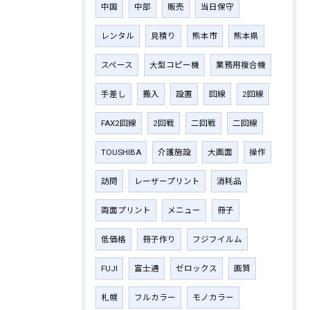
中国
中部
販売
当日保守
レンタル
見積り
熊本市
熊本県
スペース
大型コピー機
業務用複合機
手差し
搬入
設置
回線
2回線
FAX2回線
2回戦
二回戦
二回線
TOUSHIBA
介護施設
大画面
操作
訪問
レーザープリント
消耗品
両面プリント
メニュー
冊子
低価格
冊子作り
フジフイルム
FUJI
富士通
ゼロックス
画質
札幌
フルカラー
モノカラー