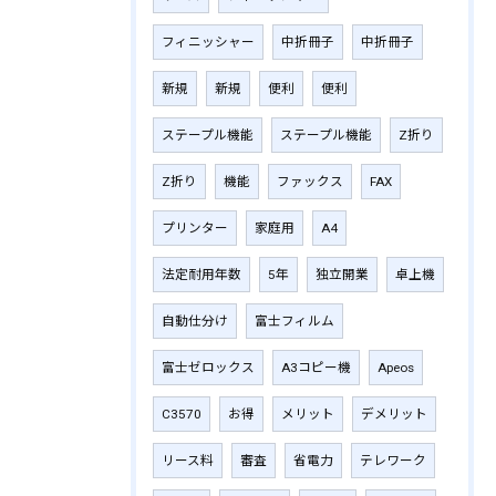
フィニッシャー
中折冊子
中折冊子
新規
新規
便利
便利
ステープル機能
ステープル機能
Z折り
Z折り
機能
ファックス
FAX
プリンター
家庭用
A4
法定耐用年数
5年
独立開業
卓上機
自動仕分け
富士フィルム
富士ゼロックス
A3コピー機
Apeos
C3570
お得
メリット
デメリット
リース料
審査
省電力
テレワーク