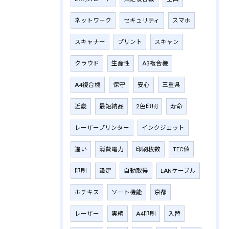
ネットワーク
セキュリティ
スマホ
スキャナー
プリント
スキャン
クラウド
生産性
A3複合機
A4複合機
保守
安心
三重県
近畿
最短納品
2色印刷
寿命
レーザープリンター
インクジェット
違い
消費電力
印刷枚数
TEC値
印刷
設定
自動取得
LANケーブル
ホチキス
ソート機能
京都
レーザー
実績
A4印刷
入替