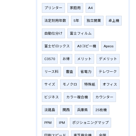
プリンター
家庭用
A4
法定耐用年数
5年
独立開業
卓上機
自動仕分け
富士フィルム
富士ゼロックス
A3コピー機
Apeos
C3570
お得
メリット
デメリット
リース料
審査
省電力
テレワーク
サイズ
モノクロ
特殊紙
オフィス
ビジネス
カラー複合機
カウンター
淡路島
関西
兵庫県
25枚機
PPM
IPM
ポジショニングマップ
印刷スピード
東芝複合機
全国