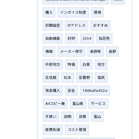
購入
インボイス制度
環境
初期設定
IPアドレス
おすすめ
自動機能
好評
2554
指定色
情報
メーカー保守
長野県
長野
中部地方
特価
白黒
地方
北信越
松本
安曇野
塩尻
現金購入
安全
TASKalfa352ci
A4コピー機
富山県
サービス
手厚い
説明
見積
富山
経費削減
コスト管理