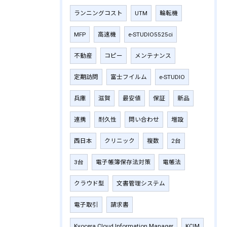
ランニングコスト
UTM
輪転機
MFP
高速機
e-STUDIO5525ci
不動産
コピー
メンテナンス
定期訪問
富士フイルム
e-STUDIO
兵庫
滋賀
最安値
保証
新品
連携
耐久性
問い合わせ
増設
西日本
クリニック
複数
2台
3台
電子帳簿保存法対策
電帳法
クラウド型
文書管理システム
電子取引
請求書
Kyocera Cloud Information Manager
KCIM