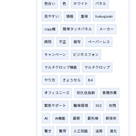
色合い
色
ホワイト
パネル
見やすい
価格
重視
hukugouki
copy機
簡単タッチパネル
メーカー
病院
不正
複写
ペーパーレス
キャンペーン
ビジネスフォン
マルチクロップ機能
マルチクロップ
やり方
きょうせら
B4
オフィスニーズ
耐久性抜群
事務作業
緊急サポート
職場環境
352
封筒
AI
AI機能
最新
最先端
新技術
驚き
驚愕
人工知能
活用
進化