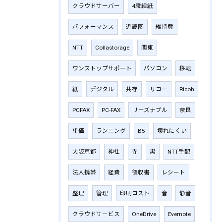
クラウドサーバー
4段給紙
パフォーマンス
近畿圏
維持費
NTT
Collastorage
関東
ワンストップサポート
パソコン
移転
紙
デジタル
共存
リコー
Ricoh
PCFAX
PC-FAX
リーズナブル
奈良
単価
ランニング
B5
壊れにくい
大阪京都
神社
寺
黒
NTT手配
法人携帯
経費
領収書
レシート
整理
管理
印刷コスト
音
静音
クラウドサービス
OneDrive
Evernote