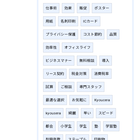
仕事術
効果
販促
ポスター
用紙
名刺印刷
ICカード
プライバシー保護
コスト節約
品質
効率性
オフィスライフ
ビジネスマナー
無料相談
導入
リース契約
税金対策
消費税率
試算
ご相談
専門スタッフ
最適な選択
お気軽に
Kyoucera
kyousera
綺麗
早い
スピード
都会
小学生
学生
塾
学習塾
耐用年数
ステープル
印刷物