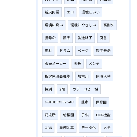
新規開業
エコ
環境にいい
環境に良い
環境にやさしい
高耐久
長寿命
部品
製造終了
廃番
素材
ドラム
ページ
製品寿命
販売メーカー
修理
メンテ
指定色消去機能
加古川
同時入替
特別
2段
カラーコピー機
e-STUDIO3525AC
垂水
保育園
託児所
幼稚園
子供
OCR機能
OCR
業務効率
データ化
メモ