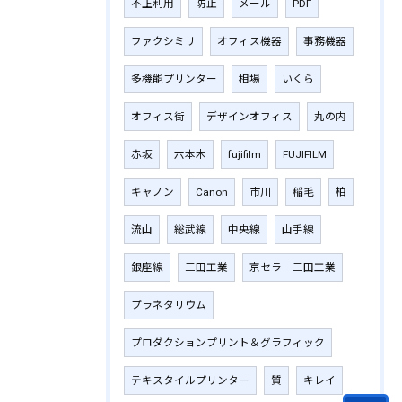
不正利用
防止
メール
PDF
ファクシミリ
オフィス機器
事務機器
多機能プリンター
相場
いくら
オフィス街
デザインオフィス
丸の内
赤坂
六本木
fujifilm
‎FUJIFILM
キャノン
Canon
市川
稲毛
柏
流山
総武線
中央線
山手線
銀座線
三田工業
京セラ 三田工業
プラネタリウム
プロダクションプリント＆グラフィック
テキスタイルプリンター
質
キレイ