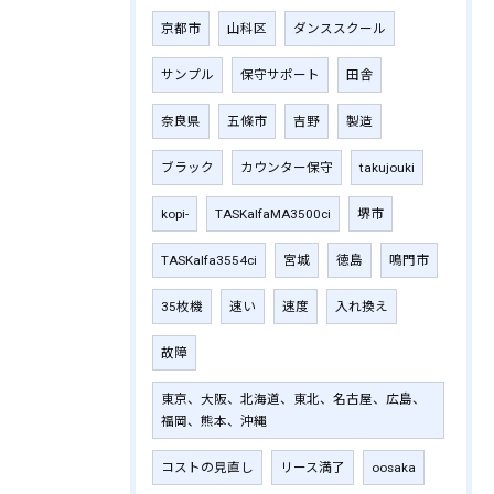
京都市
山科区
ダンススクール
サンプル
保守サポート
田舎
奈良県
五條市
吉野
製造
ブラック
カウンター保守
takujouki
kopi-
TASKalfaMA3500ci
堺市
TASKalfa3554ci
宮城
徳島
鳴門市
35枚機
速い
速度
入れ換え
故障
東京、大阪、北海道、東北、名古屋、広島、
福岡、熊本、沖縄
コストの見直し
リース満了
oosaka