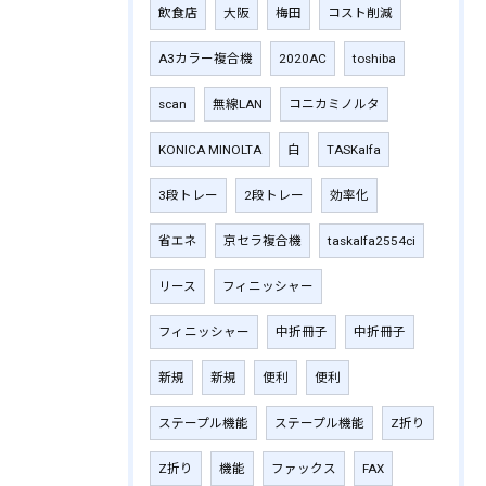
飲食店
大阪
梅田
コスト削減
A3カラー複合機
2020AC
toshiba
scan
無線LAN
コニカミノルタ
KONICA MINOLTA
白
TASKalfa
3段トレー
2段トレー
効率化
省エネ
京セラ複合機
taskalfa2554ci
リース
フィニッシャー
フィニッシャー
中折冊子
中折冊子
新規
新規
便利
便利
ステープル機能
ステープル機能
Z折り
Z折り
機能
ファックス
FAX