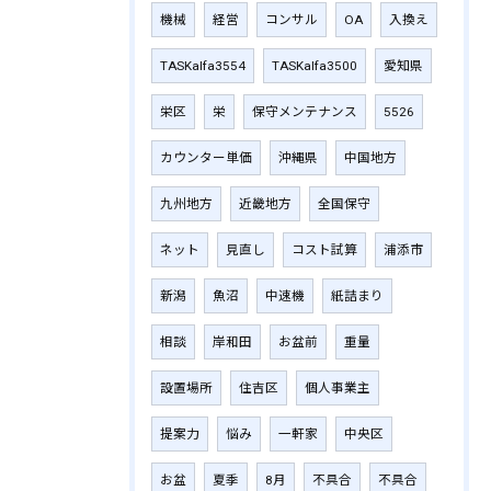
機械
経営
コンサル
OA
入換え
TASKalfa3554
TASKalfa3500
愛知県
栄区
栄
保守メンテナンス
5526
カウンター単価
沖縄県
中国地方
九州地方
近畿地方
全国保守
ネット
見直し
コスト試算
浦添市
新潟
魚沼
中速機
紙詰まり
相談
岸和田
お盆前
重量
設置場所
住吉区
個人事業主
提案力
悩み
一軒家
中央区
お盆
夏季
8月
不具合
不具合