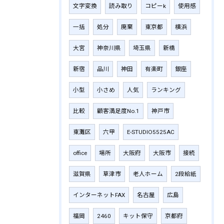
文字変換
読み取り
コピーk
使用感
一括
処分
廃棄
東京都
横浜
大宮
神奈川県
埼玉県
新橋
新宿
品川
神田
有楽町
銀座
小型
小さめ
人気
ランキング
比較
顧客満足度No.1
神戸市
東灘区
六甲
E-STUDIO5525AC
office
場所
大阪府
大阪市
接続
滋賀県
草津市
老人ホーム
2段給紙
インターネットFAX
名古屋
広島
福岡
2460
キット保守
京都府