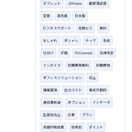
タブレット
JDPower
顧客満足度
受賞
高性能
日本製
ビジネスサポート
見積もり
無料
おしゃれ
オシャレ
テック
名前
仕分け
手間
PCConnect
法律改定
インボイス
初期費用無料
初期費用
オフィスソリューション
向上
情報漏洩
出力コスト
電気代節約
通信費削減
オプション
インサータ
生産性向上
仕事
プラン
月間印刷枚数
効率的
ポイント