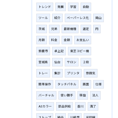
トレンド
発展
学習
自動
ツール
紹介
ペーパーレス化
岡山
茨城
兄弟
最新機種
選定
円
月額
料金
金額
お支払い
鈴鹿市
卓上記
東芝コピー機
宮城県
仙台
サロン
２段
トレー
集計
プリンタ
雰囲気
簡単操作
タッチパネル
画面
仕様
バーチャル
使い勝手
移設
法人
A3カラー
部品供給
香川
満了
ストップ
納品
川崎市
光回線