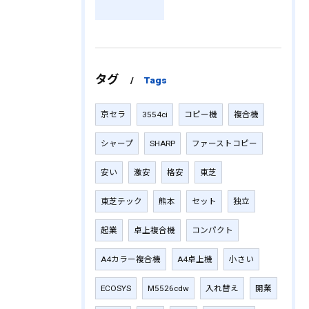
タグ
Tags
京セラ
3554ci
コピー機
複合機
シャープ
SHARP
ファーストコピー
安い
激安
格安
東芝
東芝テック
熊本
セット
独立
起業
卓上複合機
コンパクト
A4カラー複合機
A4卓上機
小さい
ECOSYS
M5526cdw
入れ替え
開業