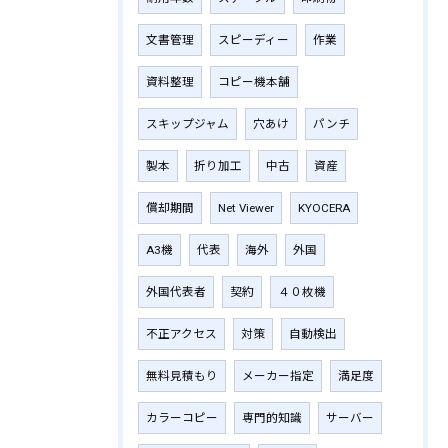
文書管理
スピーディー
作業
資料整理
コピー機本舗
スキップジャム
穴あけ
パンチ
製本
折り加工
中古
資産
償却期間
Net Viewer
KYOCERA
A3機
代表
海外
外国
外国代表者
契約
４０枚機
不正アクセス
対策
自動検出
無料見積もり
メーカー指定
満足度
カラーコピー
専門的知識
サーバー