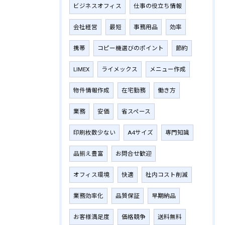
ビジネスオフィス
仕事の役立ち情報
会社経営
最短
事務用品
効率
携帯
コピー機選びのポイント
節約
LIMEX
ライメックス
メニュー作成
物件情報作成
在宅勤務
働き方
業務
安価
省スペース
印刷枚数少ない
A4サイズ
専門知識
品揃え豊富
お問合せ歓迎
オフィス環境
快適
社内コスト削減
業務効率化
品質保証
早期納品
お客様満足度
価格競争
送料無料