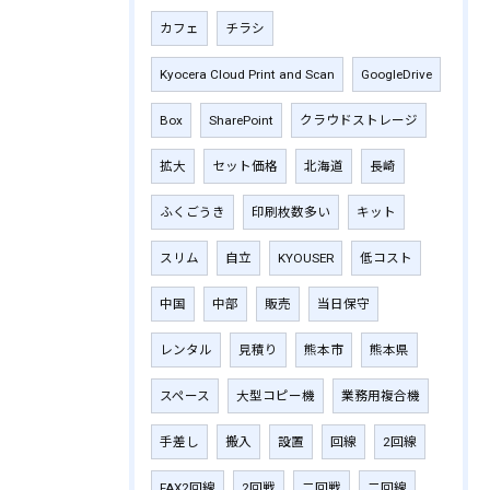
カフェ
チラシ
Kyocera Cloud Print and Scan
GoogleDrive
Box
SharePoint
クラウドストレージ
拡大
セット価格
北海道
長崎
ふくごうき
印刷枚数多い
キット
スリム
自立
KYOUSER
低コスト
中国
中部
販売
当日保守
レンタル
見積り
熊本市
熊本県
スペース
大型コピー機
業務用複合機
手差し
搬入
設置
回線
2回線
FAX2回線
2回戦
二回戦
二回線