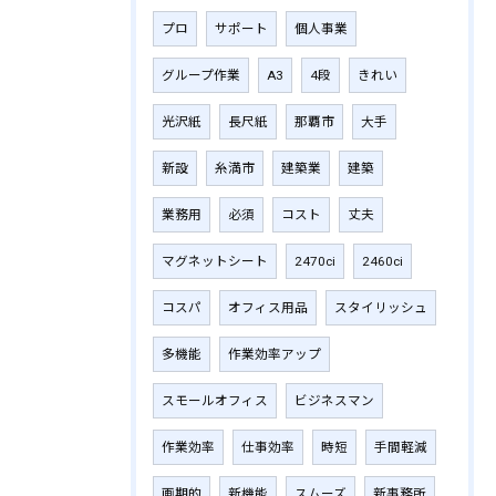
プロ
サポート
個人事業
グループ作業
A3
4段
きれい
光沢紙
長尺紙
那覇市
大手
新設
糸満市
建築業
建築
業務用
必須
コスト
丈夫
マグネットシート
2470ci
2460ci
コスパ
オフィス用品
スタイリッシュ
多機能
作業効率アップ
スモールオフィス
ビジネスマン
作業効率
仕事効率
時短
手間軽減
画期的
新機能
スムーズ
新事務所