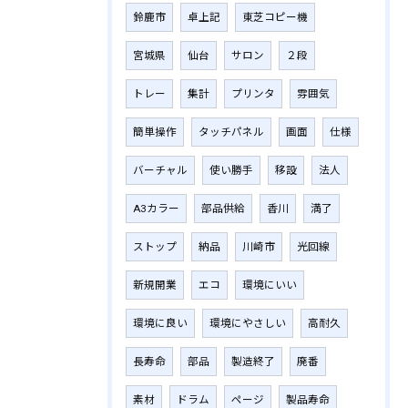
鈴鹿市
卓上記
東芝コピー機
宮城県
仙台
サロン
２段
トレー
集計
プリンタ
雰囲気
簡単操作
タッチパネル
画面
仕様
バーチャル
使い勝手
移設
法人
A3カラー
部品供給
香川
満了
ストップ
納品
川崎市
光回線
新規開業
エコ
環境にいい
環境に良い
環境にやさしい
高耐久
長寿命
部品
製造終了
廃番
素材
ドラム
ページ
製品寿命