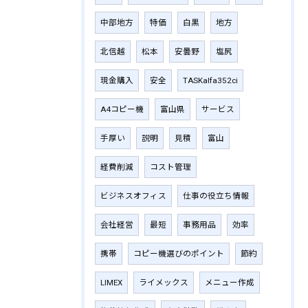
中部地方
特価
白黒
地方
北信越
松本
安曇野
塩尻
現金購入
安全
TASKalfa352ci
A4コピー機
富山県
サービス
手厚い
説明
見積
富山
経費削減
コスト管理
ビジネスオフィス
仕事の役立ち情報
会社経営
最短
事務用品
効率
携帯
コピー機選びのポイント
節約
LIMEX
ライメックス
メニュー作成