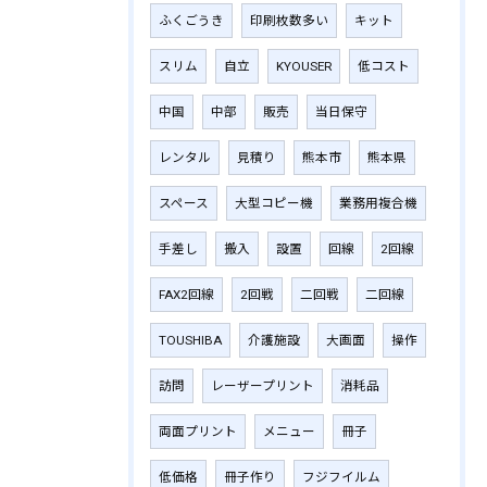
ふくごうき
印刷枚数多い
キット
スリム
自立
KYOUSER
低コスト
中国
中部
販売
当日保守
レンタル
見積り
熊本市
熊本県
スペース
大型コピー機
業務用複合機
手差し
搬入
設置
回線
2回線
FAX2回線
2回戦
二回戦
二回線
TOUSHIBA
介護施設
大画面
操作
訪問
レーザープリント
消耗品
両面プリント
メニュー
冊子
低価格
冊子作り
フジフイルム