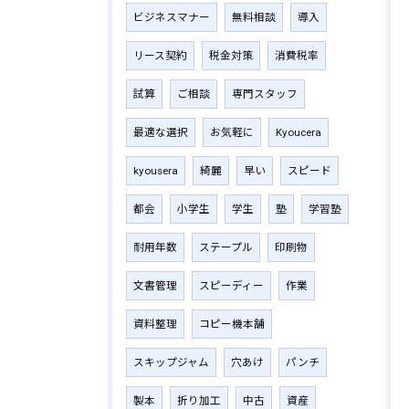
ビジネスマナー
無料相談
導入
リース契約
税金対策
消費税率
試算
ご相談
専門スタッフ
最適な選択
お気軽に
Kyoucera
kyousera
綺麗
早い
スピード
都会
小学生
学生
塾
学習塾
耐用年数
ステープル
印刷物
文書管理
スピーディー
作業
資料整理
コピー機本舗
スキップジャム
穴あけ
パンチ
製本
折り加工
中古
資産