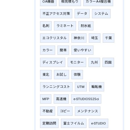
OA機器
相見積もり
カラーA4複合機
不正アクセス対策
データ
システム
名刺
ラミネート
耐水紙
エコクリスタル
神奈川
埼玉
千葉
カラー
簡単
使いやすい
ディスプレイ
モニター
九州
四国
東北
お試し
体験
ランニングコスト
UTM
輪転機
MFP
高速機
e-STUDIO5525ci
不動産
コピー
メンテナンス
定期訪問
富士フイルム
e-STUDIO