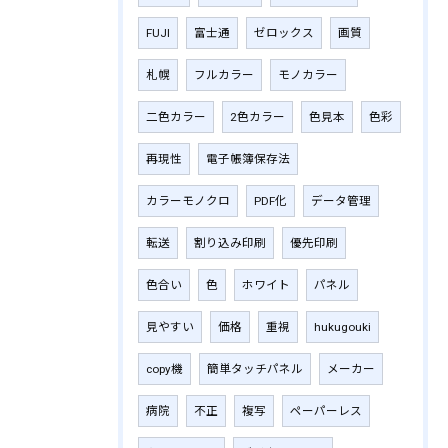
FUJI
富士通
ゼロックス
画質
札幌
フルカラー
モノカラー
二色カラー
2色カラー
色見本
色彩
再現性
電子帳簿保存法
カラーモノクロ
PDF化
データ管理
転送
割り込み印刷
優先印刷
色合い
色
ホワイト
パネル
見やすい
価格
重視
hukugouki
copy機
簡単タッチパネル
メーカー
病院
不正
複写
ペーパーレス