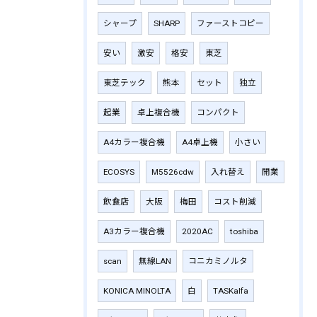
シャープ
SHARP
ファーストコピー
安い
激安
格安
東芝
東芝テック
熊本
セット
独立
起業
卓上複合機
コンパクト
A4カラー複合機
A4卓上機
小さい
ECOSYS
M5526cdw
入れ替え
開業
飲食店
大阪
梅田
コスト削減
A3カラー複合機
2020AC
toshiba
scan
無線LAN
コニカミノルタ
KONICA MINOLTA
白
TASKalfa