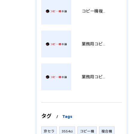
コピー機複合機の選び方と費用比較 MT
業務用コピー機おすすめ選び方と徳島県で後悔しない導入ポイント総まとめ YH
業務用コピー機の販売価格と選び方を徹底解説兵庫県導入前に知るべきポイント KK
タグ
Tags
京セラ
3554ci
コピー機
複合機