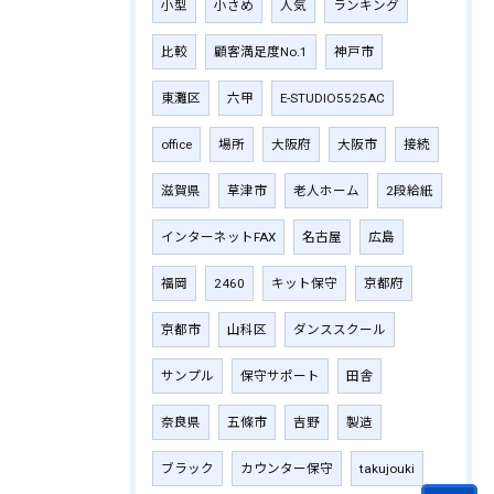
小型
小さめ
人気
ランキング
比較
顧客満足度No.1
神戸市
東灘区
六甲
E-STUDIO5525AC
office
場所
大阪府
大阪市
接続
滋賀県
草津市
老人ホーム
2段給紙
インターネットFAX
名古屋
広島
福岡
2460
キット保守
京都府
京都市
山科区
ダンススクール
サンプル
保守サポート
田舎
奈良県
五條市
吉野
製造
ブラック
カウンター保守
takujouki