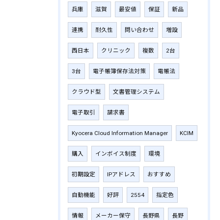
兵庫
滋賀
最安値
保証
新品
連携
耐久性
問い合わせ
増設
西日本
クリニック
複数
2台
3台
電子帳簿保存法対策
電帳法
クラウド型
文書管理システム
電子取引
請求書
Kyocera Cloud Information Manager
KCIM
購入
インボイス制度
環境
初期設定
IPアドレス
おすすめ
自動機能
好評
2554
指定色
情報
メーカー保守
長野県
長野