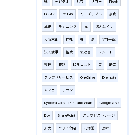
紙
デジタル
共存
リコー
Ricoh
PCFAX
PC-FAX
リーズナブル
奈良
単価
ランニング
B5
壊れにくい
大阪京都
神社
寺
黒
NTT手配
法人携帯
経費
領収書
レシート
整理
管理
印刷コスト
音
静音
クラウドサービス
OneDrive
Evernote
カフェ
チラシ
Kyocera Cloud Print and Scan
GoogleDrive
Box
SharePoint
クラウドストレージ
拡大
セット価格
北海道
長崎