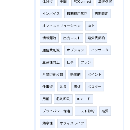
仕分け
手間
PCConnect
法律改定
インボイス
初期費用無料
初期費用
オフィスソリューション
向上
情報漏洩
出力コスト
電気代節約
通信費削減
オプション
インサータ
生産性向上
仕事
プラン
月間印刷枚数
効率的
ポイント
仕事術
効果
販促
ポスター
用紙
名刺印刷
ICカード
プライバシー保護
コスト節約
品質
効率性
オフィスライフ