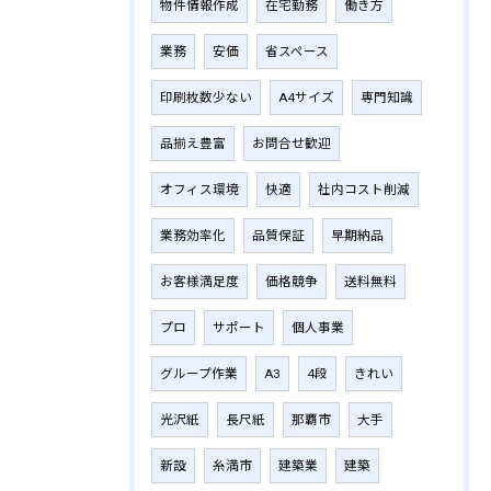
物件情報作成
在宅勤務
働き方
業務
安価
省スペース
印刷枚数少ない
A4サイズ
専門知識
品揃え豊富
お問合せ歓迎
オフィス環境
快適
社内コスト削減
業務効率化
品質保証
早期納品
お客様満足度
価格競争
送料無料
プロ
サポート
個人事業
グループ作業
A3
4段
きれい
光沢紙
長尺紙
那覇市
大手
新設
糸満市
建築業
建築