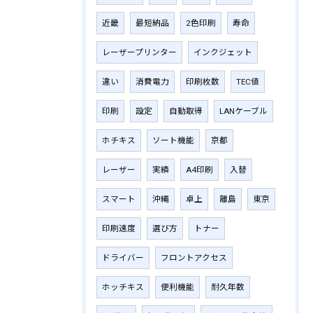
近畿
最短納品
2色印刷
寿命
レーザープリンター
インクジェット
違い
消費電力
印刷枚数
TEC値
印刷
設定
自動取得
LANケーブル
ホチキス
ソート機能
京都
レーザー
実績
A4印刷
入替
スマート
沖縄
卓上
離島
東京
印刷速度
選び方
トナー
ドライバー
フロントアクセス
ホッチキス
便利機能
耐久年数