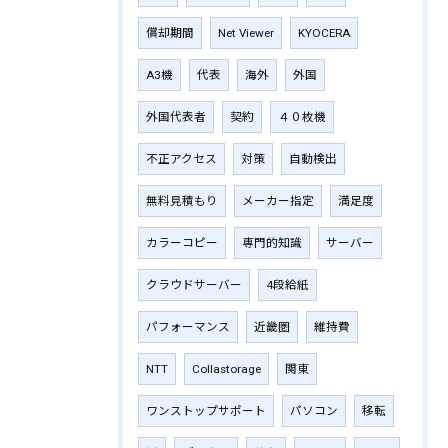
償却期間
Net Viewer
KYOCERA
A3機
代表
海外
外国
外国代表者
契約
４０枚機
不正アクセス
対策
自動検出
無料見積もり
メーカー指定
満足度
カラーコピー
専門的知識
サーバー
クラウドサーバー
4段給紙
パフォーマンス
近畿圏
維持費
NTT
Collastorage
関東
ワンストップサポート
パソコン
移転