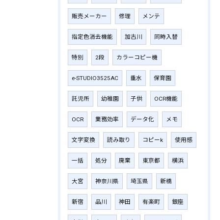
販売メーカー
修理
メンテ
指定色消去機能
加古川
同時入替
特別
2段
カラーコピー機
e-STUDIO3525AC
垂水
保育園
託児所
幼稚園
子供
OCR機能
OCR
業務効率
データ化
メモ
文字変換
読み取り
コピーk
使用感
一括
処分
廃棄
東京都
横浜
大宮
神奈川県
埼玉県
新橋
新宿
品川
神田
有楽町
銀座