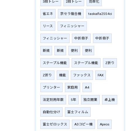
3段トレー
2段トレー
効率化
省エネ
京セラ複合機
taskalfa2554ci
リース
フィニッシャー
フィニッシャー
中折冊子
中折冊子
新規
新規
便利
便利
ステープル機能
ステープル機能
Z折り
Z折り
機能
ファックス
FAX
プリンター
家庭用
A4
法定耐用年数
5年
独立開業
卓上機
自動仕分け
富士フィルム
富士ゼロックス
A3コピー機
Apeos