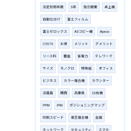
法定耐用年数
5年
独立開業
卓上機
自動仕分け
富士フィルム
富士ゼロックス
A3コピー機
Apeos
C3570
お得
メリット
デメリット
リース料
審査
省電力
テレワーク
サイズ
モノクロ
特殊紙
オフィス
ビジネス
カラー複合機
カウンター
淡路島
関西
兵庫県
25枚機
PPM
IPM
ポジショニングマップ
印刷スピード
東芝複合機
全国
ネットワーク
セキュリティ
スマホ