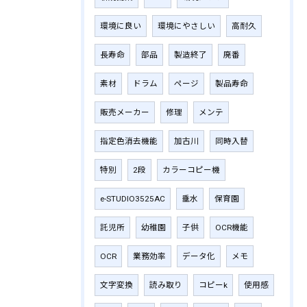
環境に良い
環境にやさしい
高耐久
長寿命
部品
製造終了
廃番
素材
ドラム
ページ
製品寿命
販売メーカー
修理
メンテ
指定色消去機能
加古川
同時入替
特別
2段
カラーコピー機
e-STUDIO3525AC
垂水
保育園
託児所
幼稚園
子供
OCR機能
OCR
業務効率
データ化
メモ
文字変換
読み取り
コピーk
使用感