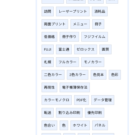
訪問
レーザープリント
消耗品
両面プリント
メニュー
冊子
低価格
冊子作り
フジフイルム
FUJI
富士通
ゼロックス
画質
札幌
フルカラー
モノカラー
二色カラー
2色カラー
色見本
色彩
再現性
電子帳簿保存法
カラーモノクロ
PDF化
データ管理
転送
割り込み印刷
優先印刷
色合い
色
ホワイト
パネル