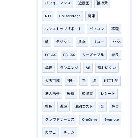
パフォーマンス
近畿圏
維持費
NTT
Collastorage
関東
ワンストップサポート
パソコン
移転
紙
デジタル
共存
リコー
Ricoh
PCFAX
PC-FAX
リーズナブル
奈良
単価
ランニング
B5
壊れにくい
大阪京都
神社
寺
黒
NTT手配
法人携帯
経費
領収書
レシート
整理
管理
印刷コスト
音
静音
クラウドサービス
OneDrive
Evernote
カフェ
チラシ