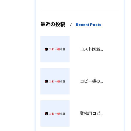
最近の投稿
Recent Posts
コスト削減と視認性アップを両立する印刷術 SM
コピー機の製品情報を徹底比較導入コストから使い勝手まで解説
業務用コピー機の中古選び方と徳島県でお得に導入する費用相場ガイド YY