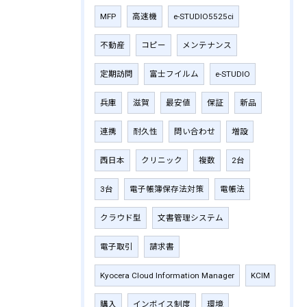
MFP
高速機
e-STUDIO5525ci
不動産
コピー
メンテナンス
定期訪問
富士フイルム
e-STUDIO
兵庫
滋賀
最安値
保証
新品
連携
耐久性
問い合わせ
増設
西日本
クリニック
複数
2台
3台
電子帳簿保存法対策
電帳法
クラウド型
文書管理システム
電子取引
請求書
Kyocera Cloud Information Manager
KCIM
購入
インボイス制度
環境