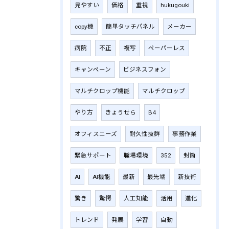
見やすい
価格
重視
hukugouki
copy機
簡単タッチパネル
メーカー
病院
不正
複写
ペーパーレス
キャンペーン
ビジネスフォン
マルチクロップ機能
マルチクロップ
やり方
きょうせら
B4
オフィスニーズ
耐久性抜群
事務作業
緊急サポート
職場環境
352
封筒
AI
AI機能
最新
最先端
新技術
驚き
驚愕
人工知能
活用
進化
トレンド
発展
学習
自動