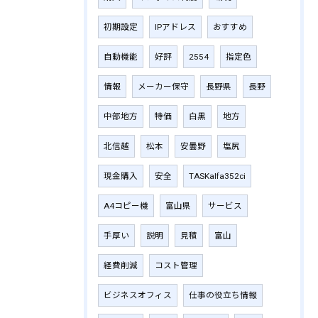
初期設定
IPアドレス
おすすめ
自動機能
好評
2554
指定色
情報
メーカー保守
長野県
長野
中部地方
特価
白黒
地方
北信越
松本
安曇野
塩尻
現金購入
安全
TASKalfa352ci
A4コピー機
富山県
サービス
手厚い
説明
見積
富山
経費削減
コスト管理
ビジネスオフィス
仕事の役立ち情報