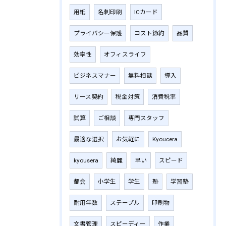
用紙
名刺印刷
ICカード
プライバシー保護
コスト節約
品質
効率性
オフィスライフ
ビジネスマナー
無料相談
導入
リース契約
税金対策
消費税率
試算
ご相談
専門スタッフ
最適な選択
お気軽に
Kyoucera
kyousera
綺麗
早い
スピード
都会
小学生
学生
塾
学習塾
耐用年数
ステープル
印刷物
文書管理
スピーディー
作業