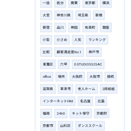
一括
処分
廃棄
東京都
横浜
大宮
神奈川県
埼玉県
新橋
新宿
品川
神田
有楽町
銀座
小型
小さめ
人気
ランキング
比較
顧客満足度No.1
神戸市
東灘区
六甲
E-STUDIO5525AC
office
場所
大阪府
大阪市
接続
滋賀県
草津市
老人ホーム
2段給紙
インターネットFAX
名古屋
広島
福岡
2460
キット保守
京都府
京都市
山科区
ダンススクール