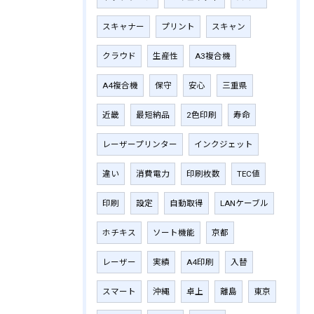
スキャナー
プリント
スキャン
クラウド
生産性
A3複合機
A4複合機
保守
安心
三重県
近畿
最短納品
2色印刷
寿命
レーザープリンター
インクジェット
違い
消費電力
印刷枚数
TEC値
印刷
設定
自動取得
LANケーブル
ホチキス
ソート機能
京都
レーザー
実績
A4印刷
入替
スマート
沖縄
卓上
離島
東京