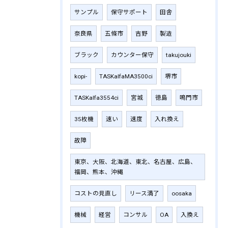
サンプル
保守サポート
田舎
奈良県
五條市
吉野
製造
ブラック
カウンター保守
takujouki
kopi-
TASKalfaMA3500ci
堺市
TASKalfa3554ci
宮城
徳島
鳴門市
35枚機
速い
速度
入れ換え
故障
東京、大阪、北海道、東北、名古屋、広島、
福岡、熊本、沖縄
コストの見直し
リース満了
oosaka
機械
経営
コンサル
OA
入換え