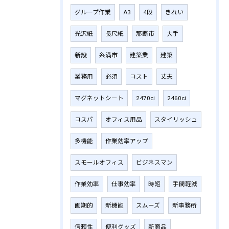
グループ作業
A3
4段
きれい
光沢紙
長尺紙
那覇市
大手
新設
糸満市
建築業
建築
業務用
必須
コスト
丈夫
マグネットシート
2470ci
2460ci
コスパ
オフィス用品
スタイリッシュ
多機能
作業効率アップ
スモールオフィス
ビジネスマン
作業効率
仕事効率
時短
手間軽減
画期的
新機能
スムーズ
新事務所
信頼性
便利グッズ
新商品