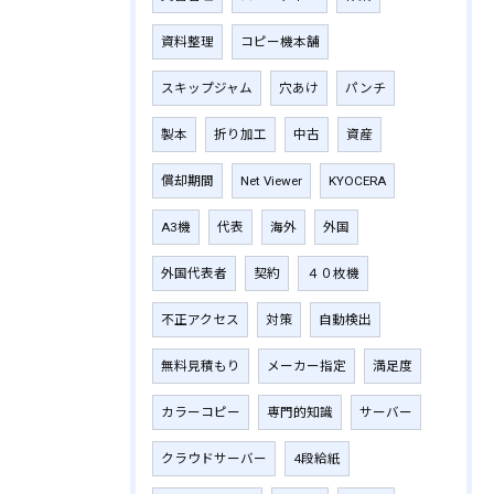
資料整理
コピー機本舗
スキップジャム
穴あけ
パンチ
製本
折り加工
中古
資産
償却期間
Net Viewer
KYOCERA
A3機
代表
海外
外国
外国代表者
契約
４０枚機
不正アクセス
対策
自動検出
無料見積もり
メーカー指定
満足度
カラーコピー
専門的知識
サーバー
クラウドサーバー
4段給紙