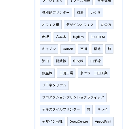
ファクシミリ
オフィス機器
事務機器
多機能プリンター
相場
いくら
オフィス街
デザインオフィス
丸の内
赤坂
六本木
fujifilm
‎FUJIFILM
キャノン
Canon
市川
稲毛
柏
流山
総武線
中央線
山手線
銀座線
三田工業
京セラ 三田工業
プラネタリウム
プロダクションプリント＆グラフィック
テキスタイルプリンター
質
キレイ
デザイン会社
DocuCentre
ApeosPrint