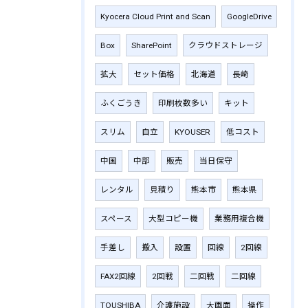
Kyocera Cloud Print and Scan
GoogleDrive
Box
SharePoint
クラウドストレージ
拡大
セット価格
北海道
長崎
ふくごうき
印刷枚数多い
キット
スリム
自立
KYOUSER
低コスト
中国
中部
販売
当日保守
レンタル
見積り
熊本市
熊本県
スペース
大型コピー機
業務用複合機
手差し
搬入
設置
回線
2回線
FAX2回線
2回戦
二回戦
二回線
TOUSHIBA
介護施設
大画面
操作