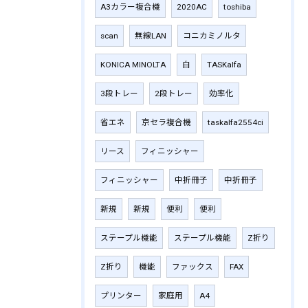
A3カラー複合機
2020AC
toshiba
scan
無線LAN
コニカミノルタ
KONICA MINOLTA
白
TASKalfa
3段トレー
2段トレー
効率化
省エネ
京セラ複合機
taskalfa2554ci
リース
フィニッシャー
フィニッシャー
中折冊子
中折冊子
新規
新規
便利
便利
ステープル機能
ステープル機能
Z折り
Z折り
機能
ファックス
FAX
プリンター
家庭用
A4