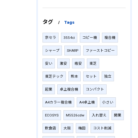
タグ
Tags
京セラ
3554ci
コピー機
複合機
シャープ
SHARP
ファーストコピー
安い
激安
格安
東芝
東芝テック
熊本
セット
独立
起業
卓上複合機
コンパクト
A4カラー複合機
A4卓上機
小さい
ECOSYS
M5526cdw
入れ替え
開業
飲食店
大阪
梅田
コスト削減