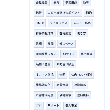
会社経営
最短
事務用品
効率
携帯
コピー機選びのポイント
節約
LIMEX
ライメックス
メニュー作成
物件情報作成
在宅勤務
働き方
業務
安価
省スペース
印刷枚数少ない
A4サイズ
専門知識
品揃え豊富
お問合せ歓迎
オフィス環境
快適
社内コスト削減
業務効率化
品質保証
早期納品
お客様満足度
価格競争
送料無料
プロ
サポート
個人事業