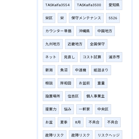
TASKalfa3554
TASKalfa3500
愛知県
栄区
栄
保守メンテナンス
5526
カウンター単価
沖縄県
中国地方
九州地方
近畿地方
全国保守
ネット
見直し
コスト試算
浦添市
新潟
魚沼
中速機
紙詰まり
相談
岸和田
お盆前
重量
設置場所
住吉区
個人事業主
提案力
悩み
一軒家
中央区
お盆
夏季
8月
不具合
不具合
故障リスク
故障リスク
リスクヘッジ