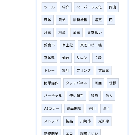
ツール
紹介
ペーパーレス化
岡山
茨城
兄弟
最新機種
選定
円
月額
料金
金額
お支払い
鈴鹿市
卓上記
東芝コピー機
宮城県
仙台
サロン
２段
トレー
集計
プリンタ
雰囲気
簡単操作
タッチパネル
画面
仕様
バーチャル
使い勝手
移設
法人
A3カラー
部品供給
香川
満了
ストップ
納品
川崎市
光回線
新規開業
エコ
環境にいい