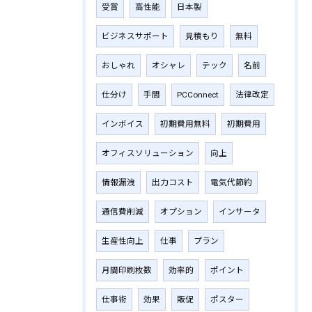
受賞
高性能
日本製
ビジネスサポート
見積もり
無料
おしゃれ
オシャレ
テック
名前
仕分け
手間
PCConnect
法律改定
インボイス
初期費用無料
初期費用
オフィスソリューション
向上
情報漏洩
出力コスト
電気代節約
通信費削減
オプション
インサータ
生産性向上
仕事
プラン
月間印刷枚数
効率的
ポイント
仕事術
効果
販促
ポスター