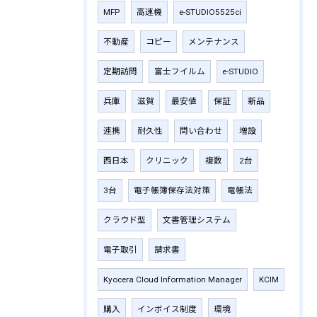
MFP
高速機
e-STUDIO5525ci
不動産
コピー
メンテナンス
定期訪問
富士フイルム
e-STUDIO
兵庫
滋賀
最安値
保証
新品
連携
耐久性
問い合わせ
増設
西日本
クリニック
複数
2台
3台
電子帳簿保存法対策
電帳法
クラウド型
文書管理システム
電子取引
請求書
Kyocera Cloud Information Manager
KCIM
購入
インボイス制度
環境