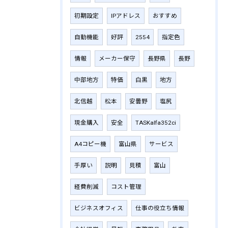
初期設定
IPアドレス
おすすめ
自動機能
好評
2554
指定色
情報
メーカー保守
長野県
長野
中部地方
特価
白黒
地方
北信越
松本
安曇野
塩尻
現金購入
安全
TASKalfa352ci
A4コピー機
富山県
サービス
手厚い
説明
見積
富山
経費削減
コスト管理
ビジネスオフィス
仕事の役立ち情報