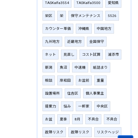
TASKalfa3554
TASKalfa3500
愛知県
栄区
栄
保守メンテナンス
5526
カウンター単価
沖縄県
中国地方
九州地方
近畿地方
全国保守
ネット
見直し
コスト試算
浦添市
新潟
魚沼
中速機
紙詰まり
相談
岸和田
お盆前
重量
設置場所
住吉区
個人事業主
提案力
悩み
一軒家
中央区
お盆
夏季
8月
不具合
不具合
故障リスク
故障リスク
リスクヘッジ