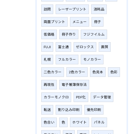
訪問
レーザープリント
消耗品
両面プリント
メニュー
冊子
低価格
冊子作り
フジフイルム
FUJI
富士通
ゼロックス
画質
札幌
フルカラー
モノカラー
二色カラー
2色カラー
色見本
色彩
再現性
電子帳簿保存法
カラーモノクロ
PDF化
データ管理
転送
割り込み印刷
優先印刷
色合い
色
ホワイト
パネル