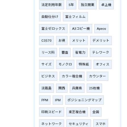
法定耐用年数
5年
独立開業
卓上機
自動仕分け
富士フィルム
富士ゼロックス
A3コピー機
Apeos
C3570
お得
メリット
デメリット
リース料
審査
省電力
テレワーク
サイズ
モノクロ
特殊紙
オフィス
ビジネス
カラー複合機
カウンター
淡路島
関西
兵庫県
25枚機
PPM
IPM
ポジショニングマップ
印刷スピード
東芝複合機
全国
ネットワーク
セキュリティ
スマホ