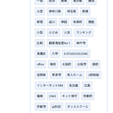
一括
処分
廃棄
東京都
横浜
大宮
神奈川県
埼玉県
新橋
新宿
品川
神田
有楽町
銀座
小型
小さめ
人気
ランキング
比較
顧客満足度No.1
神戸市
東灘区
六甲
E-STUDIO5525AC
office
場所
大阪府
大阪市
接続
滋賀県
草津市
老人ホーム
2段給紙
インターネットFAX
名古屋
広島
福岡
2460
キット保守
京都府
京都市
山科区
ダンススクール