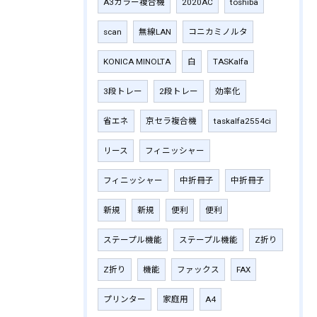
A3カラー複合機
2020AC
toshiba
scan
無線LAN
コニカミノルタ
KONICA MINOLTA
白
TASKalfa
3段トレー
2段トレー
効率化
省エネ
京セラ複合機
taskalfa2554ci
リース
フィニッシャー
フィニッシャー
中折冊子
中折冊子
新規
新規
便利
便利
ステープル機能
ステープル機能
Z折り
Z折り
機能
ファックス
FAX
プリンター
家庭用
A4