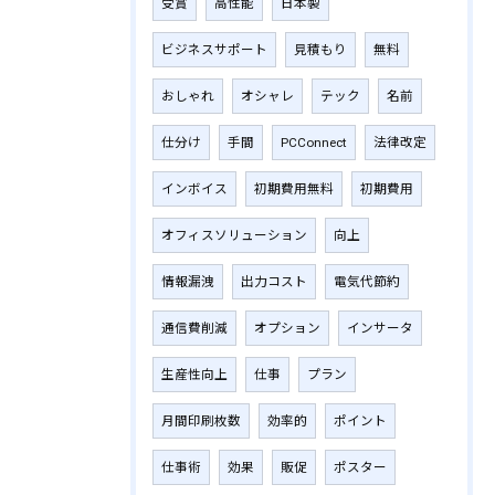
受賞
高性能
日本製
ビジネスサポート
見積もり
無料
おしゃれ
オシャレ
テック
名前
仕分け
手間
PCConnect
法律改定
インボイス
初期費用無料
初期費用
オフィスソリューション
向上
情報漏洩
出力コスト
電気代節約
通信費削減
オプション
インサータ
生産性向上
仕事
プラン
月間印刷枚数
効率的
ポイント
仕事術
効果
販促
ポスター