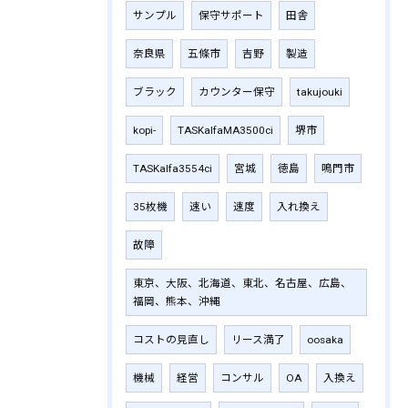
サンプル
保守サポート
田舎
奈良県
五條市
吉野
製造
ブラック
カウンター保守
takujouki
kopi-
TASKalfaMA3500ci
堺市
TASKalfa3554ci
宮城
徳島
鳴門市
35枚機
速い
速度
入れ換え
故障
東京、大阪、北海道、東北、名古屋、広島、
福岡、熊本、沖縄
コストの見直し
リース満了
oosaka
機械
経営
コンサル
OA
入換え