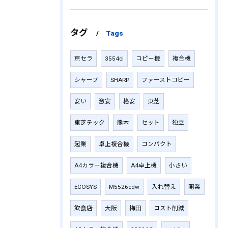
タグ
Tags
京セラ
3554ci
コピー機
複合機
シャープ
SHARP
ファーストコピー
安い
激安
格安
東芝
東芝テック
熊本
セット
独立
起業
卓上複合機
コンパクト
A4カラー複合機
A4卓上機
小さい
ECOSYS
M5526cdw
入れ替え
開業
飲食店
大阪
梅田
コスト削減