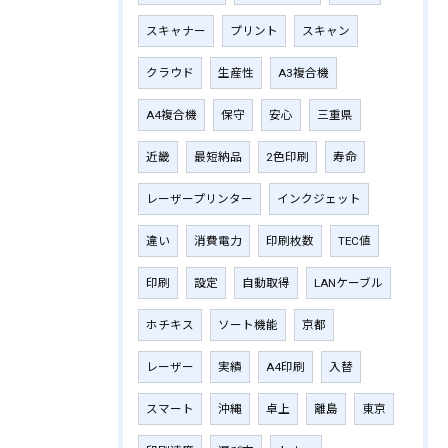
スキャナー
プリント
スキャン
クラウド
生産性
A3複合機
A4複合機
保守
安心
三重県
近畿
最短納品
2色印刷
寿命
レーザープリンター
インクジェット
違い
消費電力
印刷枚数
TEC値
印刷
設定
自動取得
LANケーブル
ホチキス
ソート機能
京都
レーザー
実績
A4印刷
入替
スマート
沖縄
卓上
離島
東京