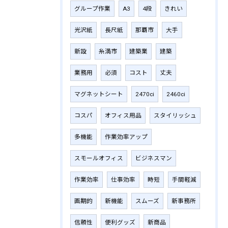
グループ作業
A3
4段
きれい
光沢紙
長尺紙
那覇市
大手
新設
糸満市
建築業
建築
業務用
必須
コスト
丈夫
マグネットシート
2470ci
2460ci
コスパ
オフィス用品
スタイリッシュ
多機能
作業効率アップ
スモールオフィス
ビジネスマン
作業効率
仕事効率
時短
手間軽減
画期的
新機能
スムーズ
新事務所
信頼性
便利グッズ
新商品