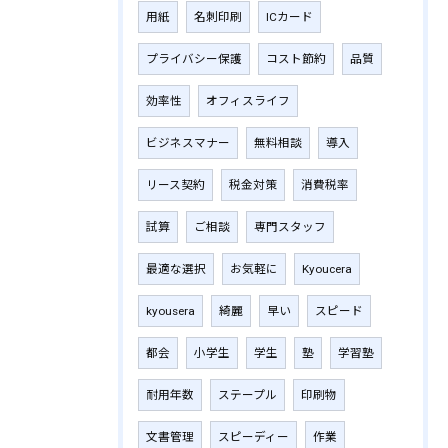
用紙
名刺印刷
ICカード
プライバシー保護
コスト節約
品質
効率性
オフィスライフ
ビジネスマナー
無料相談
導入
リース契約
税金対策
消費税率
試算
ご相談
専門スタッフ
最適な選択
お気軽に
Kyoucera
kyousera
綺麗
早い
スピード
都会
小学生
学生
塾
学習塾
耐用年数
ステープル
印刷物
文書管理
スピーディー
作業