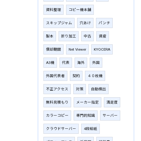
資料整理
コピー機本舗
スキップジャム
穴あけ
パンチ
製本
折り加工
中古
資産
償却期間
Net Viewer
KYOCERA
A3機
代表
海外
外国
外国代表者
契約
４０枚機
不正アクセス
対策
自動検出
無料見積もり
メーカー指定
満足度
カラーコピー
専門的知識
サーバー
クラウドサーバー
4段給紙