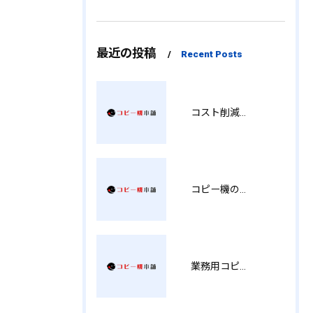
最近の投稿
Recent Posts
コスト削減と視認性アップを両立する印刷術 SM
コピー機の製品情報を徹底比較導入コストから使い勝手まで解説
業務用コピー機の中古選び方と徳島県でお得に導入する費用相場ガイド YY