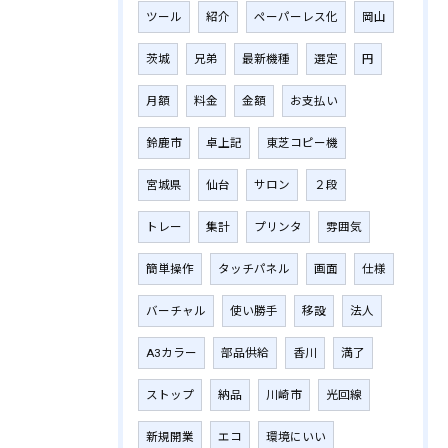
ツール
紹介
ペーパーレス化
岡山
茨城
兄弟
最新機種
選定
円
月額
料金
金額
お支払い
鈴鹿市
卓上記
東芝コピー機
宮城県
仙台
サロン
２段
トレー
集計
プリンタ
雰囲気
簡単操作
タッチパネル
画面
仕様
バーチャル
使い勝手
移設
法人
A3カラー
部品供給
香川
満了
ストップ
納品
川崎市
光回線
新規開業
エコ
環境にいい