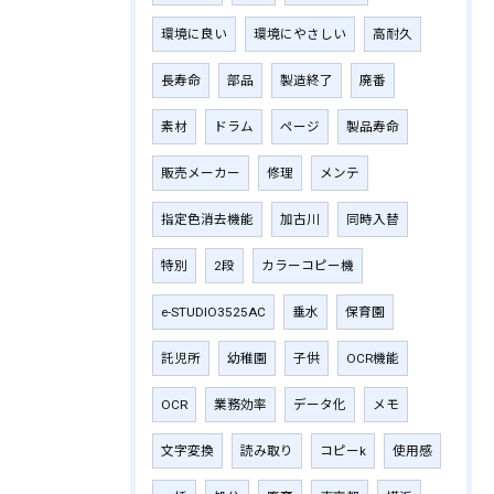
環境に良い
環境にやさしい
高耐久
長寿命
部品
製造終了
廃番
素材
ドラム
ページ
製品寿命
販売メーカー
修理
メンテ
指定色消去機能
加古川
同時入替
特別
2段
カラーコピー機
e-STUDIO3525AC
垂水
保育園
託児所
幼稚園
子供
OCR機能
OCR
業務効率
データ化
メモ
文字変換
読み取り
コピーk
使用感