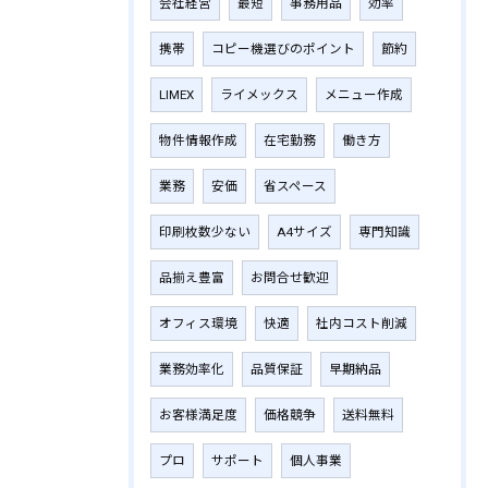
会社経営
最短
事務用品
効率
携帯
コピー機選びのポイント
節約
LIMEX
ライメックス
メニュー作成
物件情報作成
在宅勤務
働き方
業務
安価
省スペース
印刷枚数少ない
A4サイズ
専門知識
品揃え豊富
お問合せ歓迎
オフィス環境
快適
社内コスト削減
業務効率化
品質保証
早期納品
お客様満足度
価格競争
送料無料
プロ
サポート
個人事業