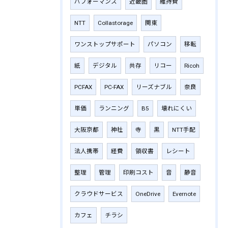
パフォーマンス
近畿圏
維持費
NTT
Collastorage
関東
ワンストップサポート
パソコン
移転
紙
デジタル
共存
リコー
Ricoh
PCFAX
PC-FAX
リーズナブル
奈良
単価
ランニング
B5
壊れにくい
大阪京都
神社
寺
黒
NTT手配
法人携帯
経費
領収書
レシート
整理
管理
印刷コスト
音
静音
クラウドサービス
OneDrive
Evernote
カフェ
チラシ