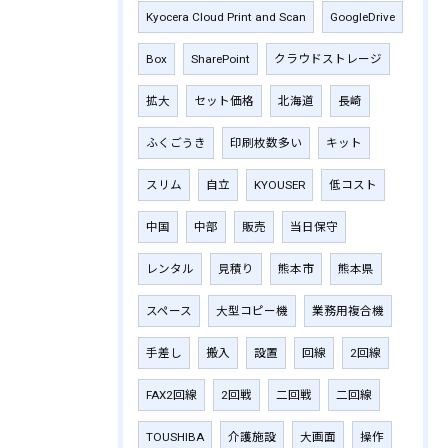
Kyocera Cloud Print and Scan
GoogleDrive
Box
SharePoint
クラウドストレージ
拡大
セット価格
北海道
長崎
ふくごうき
印刷枚数多い
キット
スリム
自立
KYOUSER
低コスト
中国
中部
販売
当日保守
レンタル
見積り
熊本市
熊本県
スペース
大型コピー機
業務用複合機
手差し
搬入
設置
回線
2回線
FAX2回線
2回戦
二回戦
二回線
TOUSHIBA
介護施設
大画面
操作