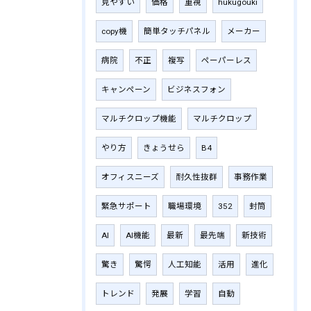
見やすい
価格
重視
hukugouki
copy機
簡単タッチパネル
メーカー
病院
不正
複写
ペーパーレス
キャンペーン
ビジネスフォン
マルチクロップ機能
マルチクロップ
やり方
きょうせら
B4
オフィスニーズ
耐久性抜群
事務作業
緊急サポート
職場環境
352
封筒
AI
AI機能
最新
最先端
新技術
驚き
驚愕
人工知能
活用
進化
トレンド
発展
学習
自動