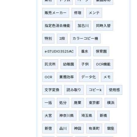
販売メーカー
修理
メンテ
指定色消去機能
加古川
同時入替
特別
2段
カラーコピー機
e-STUDIO3525AC
垂水
保育園
託児所
幼稚園
子供
OCR機能
OCR
業務効率
データ化
メモ
文字変換
読み取り
コピーk
使用感
一括
処分
廃棄
東京都
横浜
大宮
神奈川県
埼玉県
新橋
新宿
品川
神田
有楽町
銀座