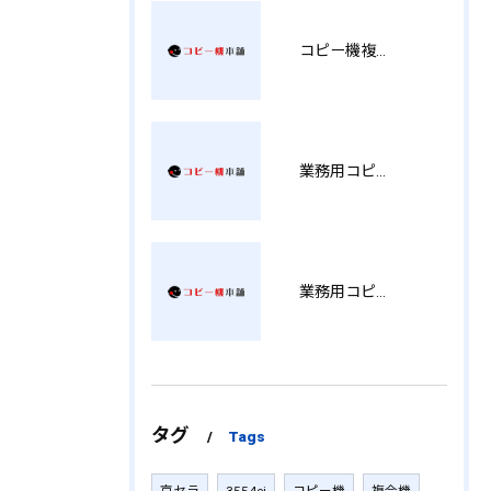
コピー機複合機の選び方と費用比較 MT
業務用コピー機おすすめ選び方と徳島県で後悔しない導入ポイント総まとめ YH
業務用コピー機の販売価格と選び方を徹底解説兵庫県導入前に知るべきポイント KK
タグ
Tags
京セラ
3554ci
コピー機
複合機