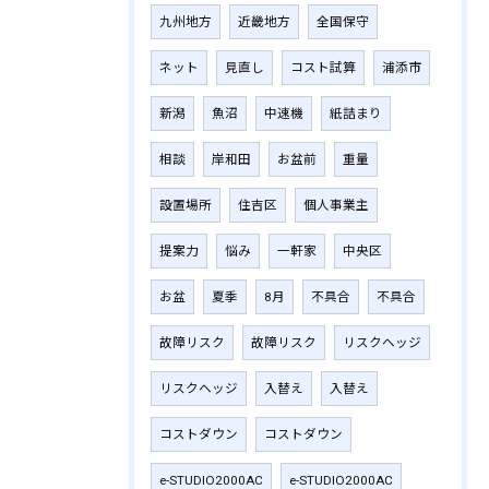
九州地方
近畿地方
全国保守
ネット
見直し
コスト試算
浦添市
新潟
魚沼
中速機
紙詰まり
相談
岸和田
お盆前
重量
設置場所
住吉区
個人事業主
提案力
悩み
一軒家
中央区
お盆
夏季
8月
不具合
不具合
故障リスク
故障リスク
リスクヘッジ
リスクヘッジ
入替え
入替え
コストダウン
コストダウン
e-STUDIO2000AC
e-STUDIO2000AC