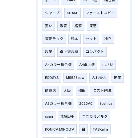
シャープ
SHARP
ファーストコピー
安い
激安
格安
東芝
東芝テック
熊本
セット
独立
起業
卓上複合機
コンパクト
A4カラー複合機
A4卓上機
小さい
ECOSYS
M5526cdw
入れ替え
開業
飲食店
大阪
梅田
コスト削減
A3カラー複合機
2020AC
toshiba
scan
無線LAN
コニカミノルタ
KONICA MINOLTA
白
TASKalfa