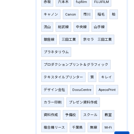
赤坂
六本木
fujifilm
‎FUJIFILM
キャノン
Canon
市川
稲毛
柏
流山
総武線
中央線
山手線
銀座線
三田工業
京セラ 三田工業
プラネタリウム
プロダクションプリント＆グラフィック
テキスタイルプリンター
質
キレイ
デザイン会社
DocuCentre
ApeosPrint
カラー印刷
プレゼン資料作成
資料作成
予備校
スクール
教室
複合機リース
千葉県
無線
Wi-Fi