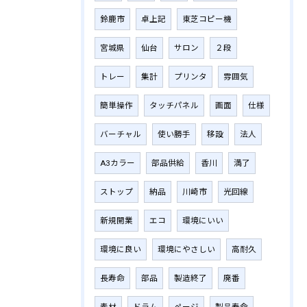
鈴鹿市
卓上記
東芝コピー機
宮城県
仙台
サロン
２段
トレー
集計
プリンタ
雰囲気
簡単操作
タッチパネル
画面
仕様
バーチャル
使い勝手
移設
法人
A3カラー
部品供給
香川
満了
ストップ
納品
川崎市
光回線
新規開業
エコ
環境にいい
環境に良い
環境にやさしい
高耐久
長寿命
部品
製造終了
廃番
素材
ドラム
ページ
製品寿命