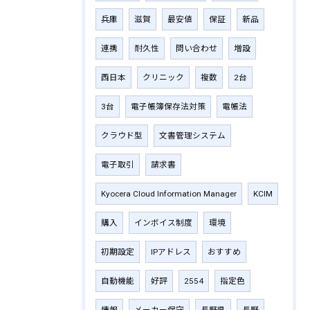
兵庫
滋賀
最安値
保証
新品
連携
耐久性
問い合わせ
増設
西日本
クリニック
複数
2台
3台
電子帳簿保存法対策
電帳法
クラウド型
文書管理システム
電子取引
請求書
Kyocera Cloud Information Manager
KCIM
購入
インボイス制度
環境
初期設定
IPアドレス
おすすめ
自動機能
好評
2554
指定色
情報
メーカー保守
長野県
長野