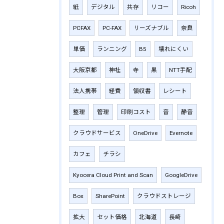
紙
デジタル
共存
リコー
Ricoh
PCFAX
PC-FAX
リーズナブル
奈良
単価
ランニング
B5
壊れにくい
大阪京都
神社
寺
黒
NTT手配
法人携帯
経費
領収書
レシート
整理
管理
印刷コスト
音
静音
クラウドサービス
OneDrive
Evernote
カフェ
チラシ
Kyocera Cloud Print and Scan
GoogleDrive
Box
SharePoint
クラウドストレージ
拡大
セット価格
北海道
長崎