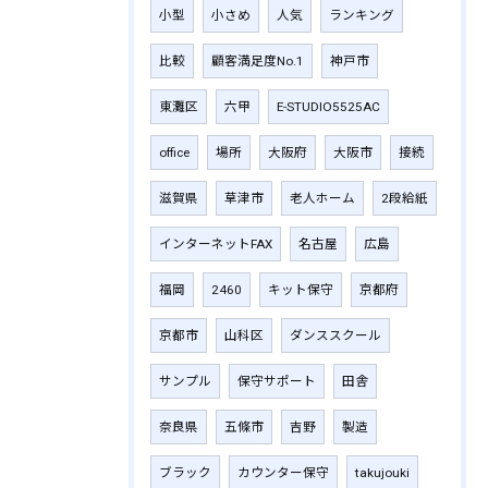
小型
小さめ
人気
ランキング
比較
顧客満足度No.1
神戸市
東灘区
六甲
E-STUDIO5525AC
office
場所
大阪府
大阪市
接続
滋賀県
草津市
老人ホーム
2段給紙
インターネットFAX
名古屋
広島
福岡
2460
キット保守
京都府
京都市
山科区
ダンススクール
サンプル
保守サポート
田舎
奈良県
五條市
吉野
製造
ブラック
カウンター保守
takujouki