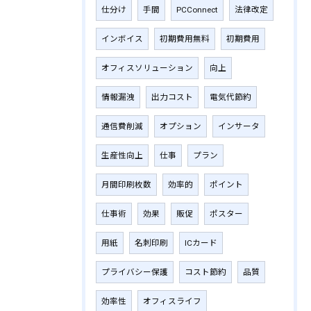
仕分け
手間
PCConnect
法律改定
インボイス
初期費用無料
初期費用
オフィスソリューション
向上
情報漏洩
出力コスト
電気代節約
通信費削減
オプション
インサータ
生産性向上
仕事
プラン
月間印刷枚数
効率的
ポイント
仕事術
効果
販促
ポスター
用紙
名刺印刷
ICカード
プライバシー保護
コスト節約
品質
効率性
オフィスライフ