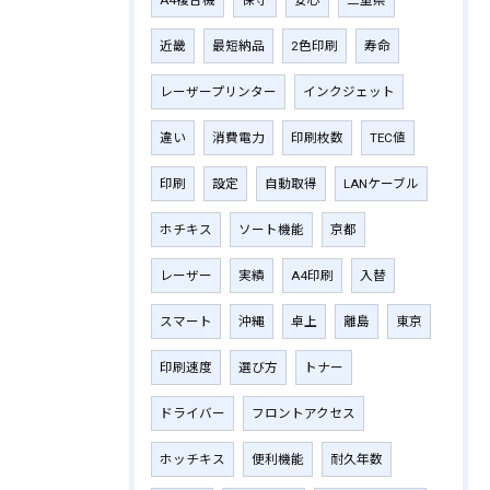
近畿
最短納品
2色印刷
寿命
レーザープリンター
インクジェット
違い
消費電力
印刷枚数
TEC値
印刷
設定
自動取得
LANケーブル
ホチキス
ソート機能
京都
レーザー
実績
A4印刷
入替
スマート
沖縄
卓上
離島
東京
印刷速度
選び方
トナー
ドライバー
フロントアクセス
ホッチキス
便利機能
耐久年数