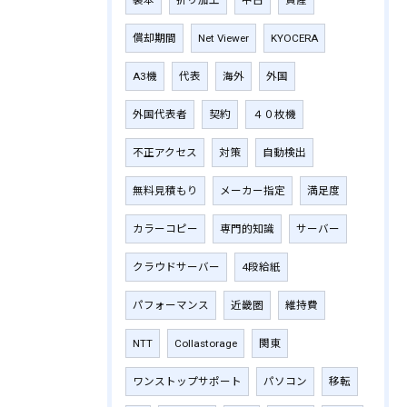
償却期間
Net Viewer
KYOCERA
A3機
代表
海外
外国
外国代表者
契約
４０枚機
不正アクセス
対策
自動検出
無料見積もり
メーカー指定
満足度
カラーコピー
専門的知識
サーバー
クラウドサーバー
4段給紙
パフォーマンス
近畿圏
維持費
NTT
Collastorage
関東
ワンストップサポート
パソコン
移転