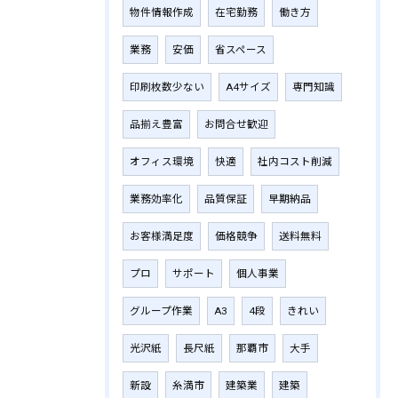
物件情報作成
在宅勤務
働き方
業務
安価
省スペース
印刷枚数少ない
A4サイズ
専門知識
品揃え豊富
お問合せ歓迎
オフィス環境
快適
社内コスト削減
業務効率化
品質保証
早期納品
お客様満足度
価格競争
送料無料
プロ
サポート
個人事業
グループ作業
A3
4段
きれい
光沢紙
長尺紙
那覇市
大手
新設
糸満市
建築業
建築