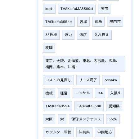
kopi-
TASKalfaMA3500ci
堺市
TASKalfa3554ci
宮城
徳島
鳴門市
35枚機
速い
速度
入れ換え
故障
東京、大阪、北海道、東北、名古屋、広島、
福岡、熊本、沖縄
コストの見直し
リース満了
oosaka
機械
経営
コンサル
OA
入換え
TASKalfa3554
TASKalfa3500
愛知県
栄区
栄
保守メンテナンス
5526
カウンター単価
沖縄県
中国地方