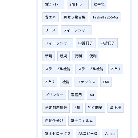
3段トレー
2段トレー
効率化
省エネ
京セラ複合機
taskalfa2554ci
リース
フィニッシャー
フィニッシャー
中折冊子
中折冊子
新規
新規
便利
便利
ステープル機能
ステープル機能
Z折り
Z折り
機能
ファックス
FAX
プリンター
家庭用
A4
法定耐用年数
5年
独立開業
卓上機
自動仕分け
富士フィルム
富士ゼロックス
A3コピー機
Apeos