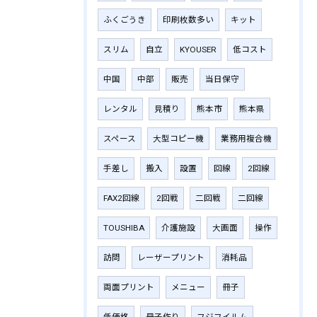
ふくごうき
印刷枚数多い
キット
スリム
自立
KYOUSER
低コスト
中国
中部
販売
当日保守
レンタル
見積り
熊本市
熊本県
スペース
大型コピー機
業務用複合機
手差し
搬入
設置
回線
2回線
FAX2回線
2回戦
二回戦
二回線
TOUSHIBA
介護施設
大画面
操作
訪問
レーザープリント
消耗品
両面プリント
メニュー
冊子
低価格
冊子作り
フジフイルム