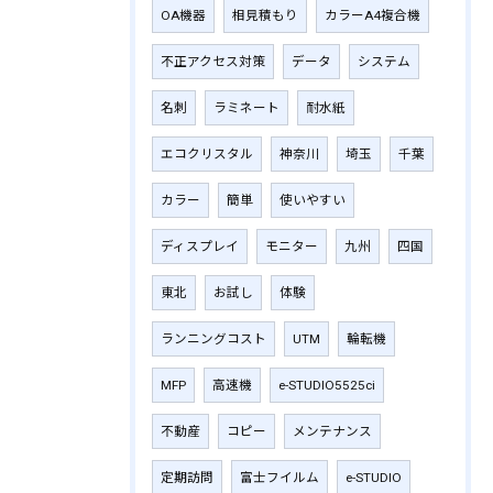
OA機器
相見積もり
カラーA4複合機
不正アクセス対策
データ
システム
名刺
ラミネート
耐水紙
エコクリスタル
神奈川
埼玉
千葉
カラー
簡単
使いやすい
ディスプレイ
モニター
九州
四国
東北
お試し
体験
ランニングコスト
UTM
輪転機
MFP
高速機
e-STUDIO5525ci
不動産
コピー
メンテナンス
定期訪問
富士フイルム
e-STUDIO