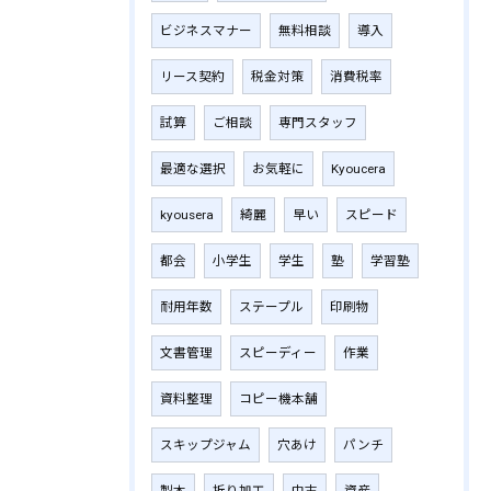
ビジネスマナー
無料相談
導入
リース契約
税金対策
消費税率
試算
ご相談
専門スタッフ
最適な選択
お気軽に
Kyoucera
kyousera
綺麗
早い
スピード
都会
小学生
学生
塾
学習塾
耐用年数
ステープル
印刷物
文書管理
スピーディー
作業
資料整理
コピー機本舗
スキップジャム
穴あけ
パンチ
製本
折り加工
中古
資産