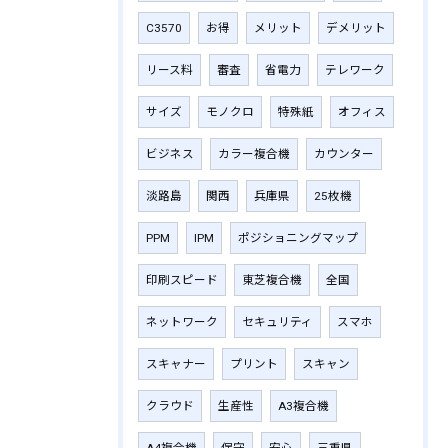
C3570
お得
メリット
デメリット
リース料
審査
省電力
テレワーク
サイズ
モノクロ
特殊紙
オフィス
ビジネス
カラー複合機
カウンター
淡路島
関西
兵庫県
25枚機
PPM
IPM
ポジショニングマップ
印刷スピード
東芝複合機
全国
ネットワーク
セキュリティ
スマホ
スキャナー
プリント
スキャン
クラウド
生産性
A3複合機
A4複合機
保守
安心
三重県