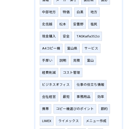
中部地方
特価
白黒
地方
北信越
松本
安曇野
塩尻
現金購入
安全
TASKalfa352ci
A4コピー機
富山県
サービス
手厚い
説明
見積
富山
経費削減
コスト管理
ビジネスオフィス
仕事の役立ち情報
会社経営
最短
事務用品
効率
携帯
コピー機選びのポイント
節約
LIMEX
ライメックス
メニュー作成