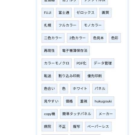
FUJI
富士通
ゼロックス
画質
札幌
フルカラー
モノカラー
二色カラー
2色カラー
色見本
色彩
再現性
電子帳簿保存法
カラーモノクロ
PDF化
データ管理
転送
割り込み印刷
優先印刷
色合い
色
ホワイト
パネル
見やすい
価格
重視
hukugouki
copy機
簡単タッチパネル
メーカー
病院
不正
複写
ペーパーレス