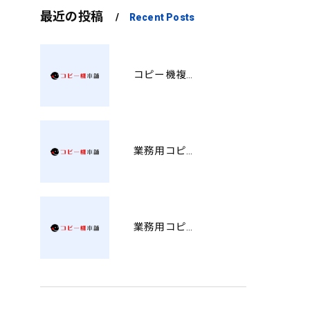
最近の投稿
Recent Posts
コピー機複合機の選び方と費用比較 MT
業務用コピー機おすすめ選び方と徳島県で後悔しない導入ポイント総まとめ YH
業務用コピー機の販売価格と選び方を徹底解説兵庫県導入前に知るべきポイント KK