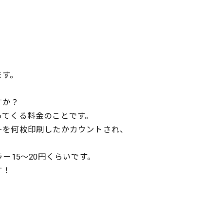
。
！
ます。
すか？
ってくる料金のことです。
ーを何枚印刷したかカウントされ、
ー15～20円くらいです。
す！