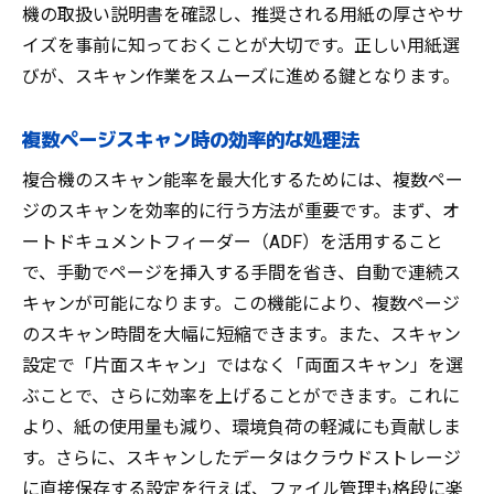
機の取扱い説明書を確認し、推奨される用紙の厚さやサ
目的に合ったスキャン機能の選定基準
イズを事前に知っておくことが大切です。正しい用紙選
最新スキャン技術のトレンドと選び方
びが、スキャン作業をスムーズに進める鍵となります。
スキャン速度と品質を両立するモデルの選
び方
複数ページスキャン時の効率的な処理法
拡張可能なスキャン機能の検討ポイント
複合機のスキャン能率を最大化するためには、複数ペー
ユーザビリティ重視のインターフェース選
ジのスキャンを効率的に行う方法が重要です。まず、オ
び
ートドキュメントフィーダー（ADF）を活用すること
購入前に確認すべきサポート体制と保証内
で、手動でページを挿入する手間を省き、自動で連続ス
容
キャンが可能になります。この機能により、複数ページ
デジタル化時代に求められる複合機のスキャン
のスキャン時間を大幅に短縮できます。また、スキャン
能率とは何か
設定で「片面スキャン」ではなく「両面スキャン」を選
デジタル化による複合機のスキャン機能の
ぶことで、さらに効率を上げることができます。これに
進化
より、紙の使用量も減り、環境負荷の軽減にも貢献しま
す。さらに、スキャンしたデータはクラウドストレージ
未来のオフィスにおける複合機の役割
に直接保存する設定を行えば、ファイル管理も格段に楽