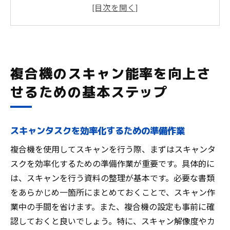
適切なスキャンモードの選択が鍵
スキャン品質とスピードのバランスを取る
方法
スキャンに最適な用紙サイズと厚さを知る
複合機のスキャン能率を向上さ
複数ページスキャン時の効率的な処理法
せるための基本ステップ
スキャン後のデータ管理と整理法
スキャン速度を最大化するための複合機設定の
最適化方法
スキャンタスクを効率化するための準備作業
スキャン解像度設定の影響と最適化
複合機を使用してスキャンを行う際、まずはスキャンタ
デフォルト設定の見直しで速度アップ
スクを効率化するための準備作業が重要です。具体的に
ネットワーク接続の改善でスピード向上
は、スキャンを行う資料の整理が基本です。必要な書類
スキャンジョブの優先順位を設定する
をあらかじめ一箇所にまとめておくことで、スキャン作
自動化機能の利用で時間短縮
業中の手間を省けます。また、複合機の設定も事前に確
認しておくと良いでしょう。特に、スキャン解像度やカ
ファイルフォーマット選択の影響を理解す