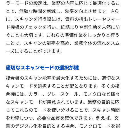
ラーモードの設定は、業務の内容に応じて最適化するこ
る
とで、無駄な時間を削減し、効率を向上させます。さら
複合機で高画質スキャンを実現するためのテク
に、スキャンを行う際には、資料の排出トレーやフィー
ニック
ド機構のチェックを行い、紙詰まりや誤作動を未然に防
画質向上のためのスキャン設定調整法
ぐことも大切です。これらの準備作業をしっかりと行う
カラーとモノクロスキャンの選択基準
ことで、スキャンの能率を高め、業務全体の流れをスム
鮮明なスキャンを実現するための用紙条件
ーズにすることができます。
スキャン対象に合わせた最適な解像度選択
画像編集ソフトでのポストプロセス方法
適切なスキャンモードの選択が鍵
スキャンデータの圧縮と画質保持のバラン
複合機のスキャン能率を最大化するためには、適切なス
ス
キャンモードを選択することが鍵となります。多くの複
ペーパーレス化を推進する複合機活用法
合機には、カラー、グレースケール、モノクロなど様々
デジタルアーカイブの構築方法
なスキャンモードが用意されています。業務の目的に応
じてこれらのモードを使い分けることで、スキャン時間
スキャンデータの共有とアクセスの効率化
を短縮しつつ、必要な品質を確保できます。例えば、文
クラウドサービスとの連携によるペーパー
書のデジタル化を目的とする場合、モノクロモードを選