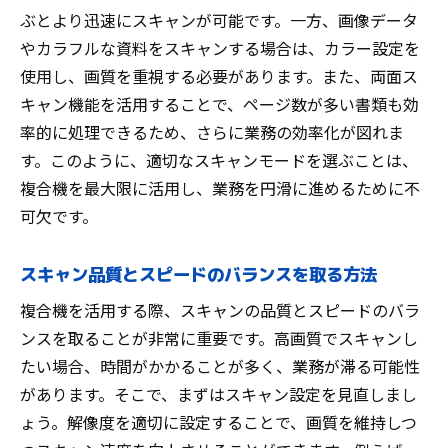
レス化
ぶとより迅速にスキャンが可能です。一方、画像データ
ペーパーレス化のためのスキャンワークフ
やカラフルな資料をスキャンする場合は、カラー設定を
ローの構築
使用し、画質を重視する必要があります。また、両面ス
物理ファイルからデジタルデータへの変換
キャン機能を活用することで、ページ数が多い書類も効
のベストプラクティス
率的に処理できるため、さらに業務の効率化が図れま
ペーパーレス化のメリットと効果的な実施
す。このように、適切なスキャンモードを選ぶことは、
方法
複合機を最大限に活用し、業務を円滑に進めるために不
業務効率アップ！複合機のスキャン機能を最大
可欠です。
限に活用する方法
スキャン品質とスピードのバランスを取る方法
スキャン機能を活用した業務プロセスの自
動化
複合機を活用する際、スキャンの品質とスピードのバラ
スキャンデータを用いたリアルタイム情報
ンスを取ることが非常に重要です。高画質でスキャンし
共有
たい場合、時間がかかることが多く、業務が滞る可能性
スキャンとデジタル署名を組み合わせたペ
があります。そこで、まずはスキャン設定を見直しまし
ーパーレス契約
ょう。解像度を適切に設定することで、画質を維持しつ