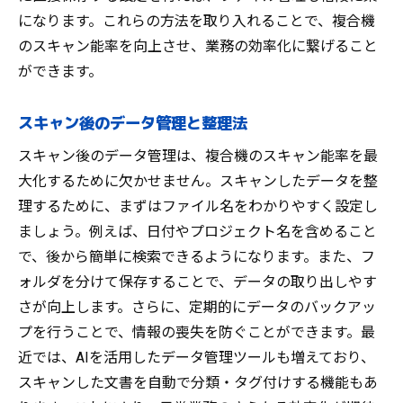
AIとIoTで変わるスキャン能率の未来予測
になります。これらの方法を取り入れることで、複合機
グリーンオフィスを実現するスキャン技術
のスキャン能率を向上させ、業務の効率化に繋げること
デジタルワークプレイスにおけるスキャン
ができます。
の重要性
今後の複合機市場におけるスキャン技術の
スキャン後のデータ管理と整理法
展開
スキャン後のデータ管理は、複合機のスキャン能率を最
大化するために欠かせません。スキャンしたデータを整
理するために、まずはファイル名をわかりやすく設定し
ましょう。例えば、日付やプロジェクト名を含めること
で、後から簡単に検索できるようになります。また、フ
ォルダを分けて保存することで、データの取り出しやす
さが向上します。さらに、定期的にデータのバックアッ
プを行うことで、情報の喪失を防ぐことができます。最
近では、AIを活用したデータ管理ツールも増えており、
スキャンした文書を自動で分類・タグ付けする機能もあ