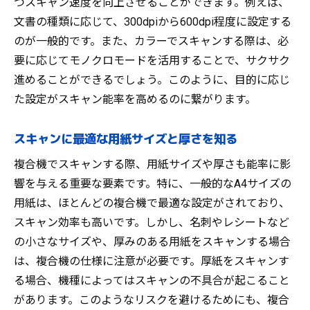
つスキャン速度を向上させることができます。例えば、
スキャンデータの分析による業務改善策
文書の種類に応じて、300dpiから600dpi程度に設定する
複合機を利用した効率的な文書管理
のが一般的です。また、カラーでスキャンする際は、必
モバイルデバイスからのスキャン活用法
要に応じてモノクロモードを活用することで、サクサク
複合機のスキャン能率を向上させるためのメン
進めることができるでしょう。このように、目的に応じ
テナンスの重要性
た設定がスキャン能率を高めるのに繋がります。
定期的なメンテナンスの手順とその効果
スキャン精度を保つためのキャリブレーシ
スキャンに最適な用紙サイズと厚さを知る
ョン方法
複合機でスキャンする際、用紙サイズや厚さも能率に影
メンテナンス不足がスキャン能率に与える
響を与える重要な要素です。特に、一般的なA4サイズの
影響
用紙は、ほとんどの複合機で最適な設定がされており、
部品交換とクリーニングの重要性
スキャン効率も高いです。しかし、名刺やレシートなど
メンテナンス契約の選び方とその利点
の小さなサイズや、厚みのある用紙をスキャンする場合
トラブルシューティングの基本と予防策
は、複合機の仕様に注意が必要です。厚紙をスキャンす
る場合、機種によってはスキャンの不具合が起こること
複合機選びで失敗しないためのスキャン機能チ
があります。このようなリスクを避けるためにも、複合
ェックポイント