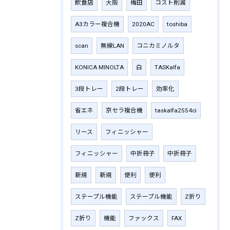
飲食店
大阪
梅田
コスト削減
A3カラー複合機
2020AC
toshiba
scan
無線LAN
コニカミノルタ
KONICA MINOLTA
白
TASKalfa
3段トレー
2段トレー
効率化
省エネ
京セラ複合機
taskalfa2554ci
リース
フィニッシャー
フィニッシャー
中折冊子
中折冊子
新規
新規
便利
便利
ステープル機能
ステープル機能
Z折り
Z折り
機能
ファックス
FAX