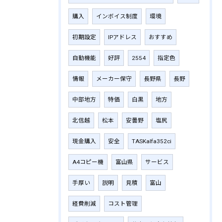
購入
インボイス制度
環境
初期設定
IPアドレス
おすすめ
自動機能
好評
2554
指定色
情報
メーカー保守
長野県
長野
中部地方
特価
白黒
地方
北信越
松本
安曇野
塩尻
現金購入
安全
TASKalfa352ci
A4コピー機
富山県
サービス
手厚い
説明
見積
富山
経費削減
コスト管理