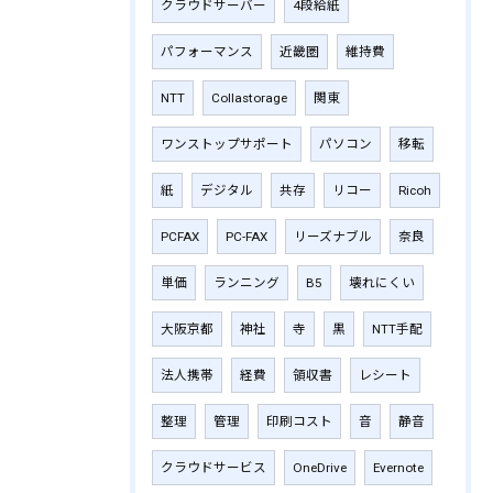
クラウドサーバー
4段給紙
パフォーマンス
近畿圏
維持費
NTT
Collastorage
関東
ワンストップサポート
パソコン
移転
紙
デジタル
共存
リコー
Ricoh
PCFAX
PC-FAX
リーズナブル
奈良
単価
ランニング
B5
壊れにくい
大阪京都
神社
寺
黒
NTT手配
法人携帯
経費
領収書
レシート
整理
管理
印刷コスト
音
静音
クラウドサービス
OneDrive
Evernote