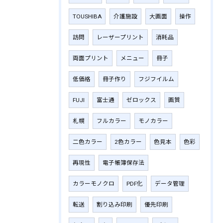
TOUSHIBA
介護施設
大画面
操作
訪問
レーザープリント
消耗品
両面プリント
メニュー
冊子
低価格
冊子作り
フジフイルム
FUJI
富士通
ゼロックス
画質
札幌
フルカラー
モノカラー
二色カラー
2色カラー
色見本
色彩
再現性
電子帳簿保存法
カラーモノクロ
PDF化
データ管理
転送
割り込み印刷
優先印刷