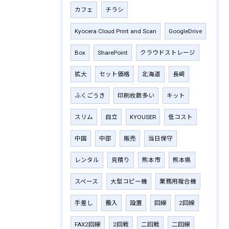
カフェ
チラシ
Kyocera Cloud Print and Scan
GoogleDrive
Box
SharePoint
クラウドストレージ
拡大
セット価格
北海道
長崎
ふくごうき
印刷枚数多い
キット
スリム
自立
KYOUSER
低コスト
中国
中部
販売
当日保守
レンタル
見積り
熊本市
熊本県
スペース
大型コピー機
業務用複合機
手差し
搬入
設置
回線
2回線
FAX2回線
2回戦
二回戦
二回線