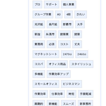
プロ
サポート
個人事業
グループ作業
A3
4段
きれい
光沢紙
長尺紙
那覇市
大手
新設
糸満市
建築業
建築
業務用
必須
コスト
丈夫
マグネットシート
2470ci
2460ci
コスパ
オフィス用品
スタイリッシュ
多機能
作業効率アップ
スモールオフィス
ビジネスマン
作業効率
仕事効率
時短
手間軽減
画期的
新機能
スムーズ
新事務所