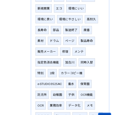
新規開業
エコ
環境にいい
環境に良い
環境にやさしい
高耐久
長寿命
部品
製造終了
廃番
素材
ドラム
ページ
製品寿命
販売メーカー
修理
メンテ
指定色消去機能
加古川
同時入替
特別
2段
カラーコピー機
e-STUDIO3525AC
垂水
保育園
託児所
幼稚園
子供
OCR機能
OCR
業務効率
データ化
メモ