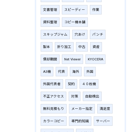
文書管理
スピーディー
作業
資料整理
コピー機本舗
スキップジャム
穴あけ
パンチ
製本
折り加工
中古
資産
償却期間
Net Viewer
KYOCERA
A3機
代表
海外
外国
外国代表者
契約
４０枚機
不正アクセス
対策
自動検出
無料見積もり
メーカー指定
満足度
カラーコピー
専門的知識
サーバー