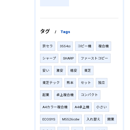
タグ
Tags
京セラ
3554ci
コピー機
複合機
シャープ
SHARP
ファーストコピー
安い
激安
格安
東芝
東芝テック
熊本
セット
独立
起業
卓上複合機
コンパクト
A4カラー複合機
A4卓上機
小さい
ECOSYS
M5526cdw
入れ替え
開業