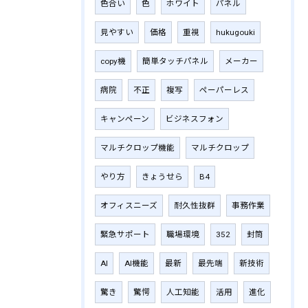
色合い
色
ホワイト
パネル
見やすい
価格
重視
hukugouki
copy機
簡単タッチパネル
メーカー
病院
不正
複写
ペーパーレス
キャンペーン
ビジネスフォン
マルチクロップ機能
マルチクロップ
やり方
きょうせら
B4
オフィスニーズ
耐久性抜群
事務作業
緊急サポート
職場環境
352
封筒
AI
AI機能
最新
最先端
新技術
驚き
驚愕
人工知能
活用
進化