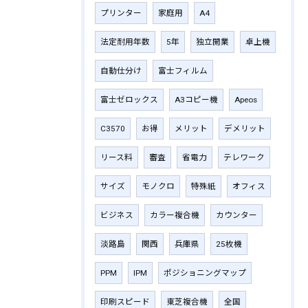
プリンター
家庭用
A4
法定耐用年数
5年
独立開業
卓上機
自動仕分け
富士フィルム
富士ゼロックス
A3コピー機
Apeos
C3570
お得
メリット
デメリット
リース料
審査
省電力
テレワーク
サイズ
モノクロ
特殊紙
オフィス
ビジネス
カラー複合機
カウンター
淡路島
関西
兵庫県
25枚機
PPM
IPM
ポジショニングマップ
印刷スピード
東芝複合機
全国