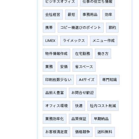
ビジネスオフィス
仕事の役立ち情報
会社経営
最短
事務用品
効率
携帯
コピー機選びのポイント
節約
LIMEX
ライメックス
メニュー作成
物件情報作成
在宅勤務
働き方
業務
安価
省スペース
印刷枚数少ない
A4サイズ
専門知識
品揃え豊富
お問合せ歓迎
オフィス環境
快適
社内コスト削減
業務効率化
品質保証
早期納品
お客様満足度
価格競争
送料無料