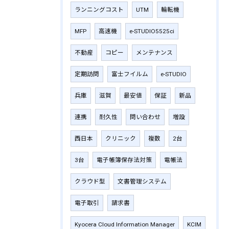
ランニングコスト
UTM
輪転機
MFP
高速機
e-STUDIO5525ci
不動産
コピー
メンテナンス
定期訪問
富士フイルム
e-STUDIO
兵庫
滋賀
最安値
保証
新品
連携
耐久性
問い合わせ
増設
西日本
クリニック
複数
2台
3台
電子帳簿保存法対策
電帳法
クラウド型
文書管理システム
電子取引
請求書
Kyocera Cloud Information Manager
KCIM