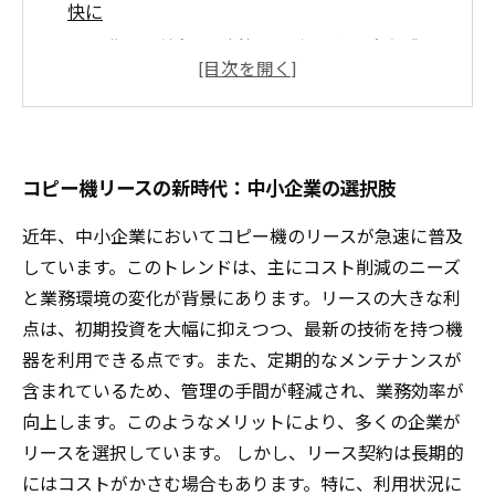
快に
現金購入の利点：一括払いで得られる安心感
お金のプロが語る！リースの裏に潜むコスト削
減戦略
リース vs 現金購入：企業が抱える課題とは？
自社に最適なコピー機の選び方：成功事例と失
コピー機リースの新時代：中小企業の選択肢
敗事例
近年、中小企業においてコピー機のリースが急速に普及
未来を見据えた選択：コピー機リースの利点と
しています。このトレンドは、主にコスト削減のニーズ
課題を解説
と業務環境の変化が背景にあります。リースの大きな利
点は、初期投資を大幅に抑えつつ、最新の技術を持つ機
器を利用できる点です。また、定期的なメンテナンスが
含まれているため、管理の手間が軽減され、業務効率が
向上します。このようなメリットにより、多くの企業が
リースを選択しています。 しかし、リース契約は長期的
にはコストがかさむ場合もあります。特に、利用状況に