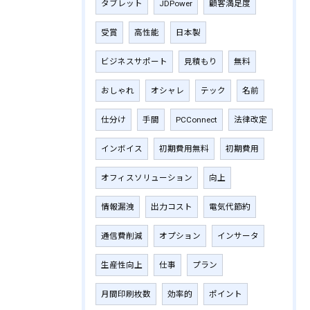
タブレット
JDPower
顧客満足度
受賞
高性能
日本製
ビジネスサポート
見積もり
無料
おしゃれ
オシャレ
テック
名前
仕分け
手間
PCConnect
法律改定
インボイス
初期費用無料
初期費用
オフィスソリューション
向上
情報漏洩
出力コスト
電気代節約
通信費削減
オプション
インサータ
生産性向上
仕事
プラン
月間印刷枚数
効率的
ポイント