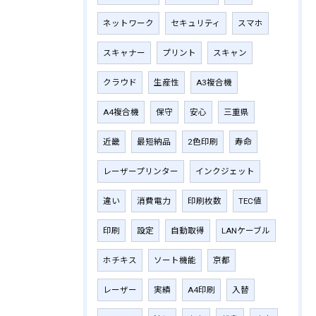
ネットワーク
セキュリティ
スマホ
スキャナー
プリント
スキャン
クラウド
生産性
A3複合機
A4複合機
保守
安心
三重県
近畿
最短納品
2色印刷
寿命
レーザープリンター
インクジェット
違い
消費電力
印刷枚数
TEC値
印刷
設定
自動取得
LANケーブル
ホチキス
ソート機能
京都
レーザー
実績
A4印刷
入替