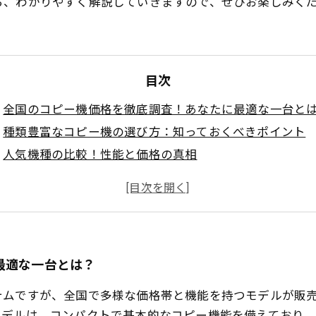
ら、わかりやすく解説していきますので、ぜひお楽しみく
目次
全国のコピー機価格を徹底調査！あなたに最適な一台と
種類豊富なコピー機の選び方：知っておくべきポイント
人気機種の比較！性能と価格の真相
コピー機選びで失敗しないためのヒント
最新の価格動向をチェック！賢い購入のすすめ
コピー機購入ガイド：まずは自分のニーズを把握しよう
これで決まり！理想のコピー機を手に入れるためのステ
最適な一台とは？
テムですが、全国で多様な価格帯と機能を持つモデルが販
モデルは、コンパクトで基本的なコピー機能を備えており、