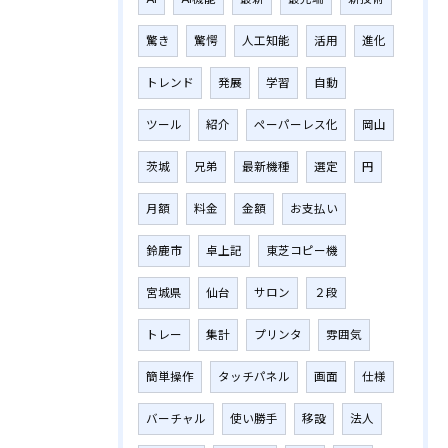
驚き
驚愕
人工知能
活用
進化
トレンド
発展
学習
自動
ツール
紹介
ペーパーレス化
岡山
茨城
兄弟
最新機種
選定
円
月額
料金
金額
お支払い
鈴鹿市
卓上記
東芝コピー機
宮城県
仙台
サロン
２段
トレー
集計
プリンタ
雰囲気
簡単操作
タッチパネル
画面
仕様
バーチャル
使い勝手
移設
法人