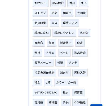
A3カラー
部品供給
香川
満了
ストップ
納品
川崎市
光回線
新規開業
エコ
環境にいい
環境に良い
環境にやさしい
高耐久
長寿命
部品
製造終了
廃番
素材
ドラム
ページ
製品寿命
販売メーカー
修理
メンテ
指定色消去機能
加古川
同時入替
特別
2段
カラーコピー機
e-STUDIO3525AC
垂水
保育園
託児所
幼稚園
子供
OCR機能