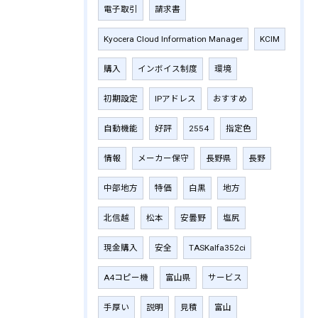
電子取引
請求書
Kyocera Cloud Information Manager
KCIM
購入
インボイス制度
環境
初期設定
IPアドレス
おすすめ
自動機能
好評
2554
指定色
情報
メーカー保守
長野県
長野
中部地方
特価
白黒
地方
北信越
松本
安曇野
塩尻
現金購入
安全
TASKalfa352ci
A4コピー機
富山県
サービス
手厚い
説明
見積
富山