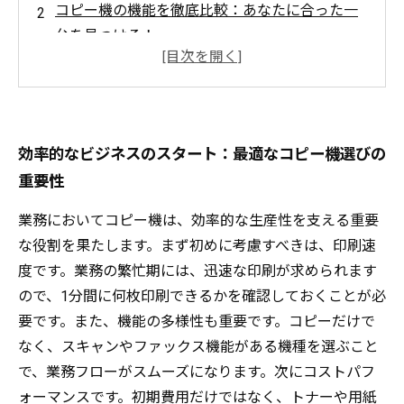
コピー機の機能を徹底比較：あなたに合った一
台を見つける！
印刷速度とコストパフォーマンス：どのコピー
機が最適か？
サポート体制を見逃すな！安心のコピー機選び
のポイント
効率的なビジネスのスタート：最適なコピー機選びの
ビジネスプロセスの改善：選んだコピー機がも
重要性
たらす変化
業務においてコピー機は、効率的な生産性を支える重要
時短と効率UP！理想のコピー機がもたらすメリ
な役割を果たします。まず初めに考慮すべきは、印刷速
ット
度です。業務の繁忙期には、迅速な印刷が求められます
自社に最適なコピー機を見つける：成功の秘訣
ので、1分間に何枚印刷できるかを確認しておくことが必
を共有
要です。また、機能の多様性も重要です。コピーだけで
なく、スキャンやファックス機能がある機種を選ぶこと
で、業務フローがスムーズになります。次にコストパフ
ォーマンスです。初期費用だけではなく、トナーや用紙