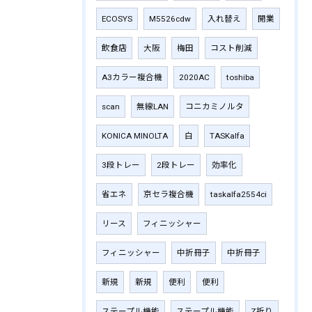
ECOSYS
M5526cdw
入れ替え
開業
飲食店
大阪
梅田
コスト削減
A3カラー複合機
2020AC
toshiba
scan
無線LAN
コニカミノルタ
KONICA MINOLTA
白
TASKalfa
3段トレー
2段トレー
効率化
省エネ
京セラ複合機
taskalfa2554ci
リース
フィニッシャー
フィニッシャー
中折冊子
中折冊子
新規
新規
便利
便利
ステープル機能
ステープル機能
Z折り