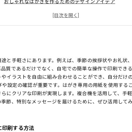
おしゃれなはがきを作るためのデザインアイデア
印刷時の注意ポイントとトラブルシューティング
おすすめの複合機機種とその特徴
季節の挨拶もお礼状も！複合機で印刷ライフを豊かに
用途と手軽さにあります。例えば、季節の挨拶状やお礼状
高品質であるだけでなく、自宅での簡単な操作で印刷でき
トやイラストを自由に組み合わせることができ、自分だけ
びや設定の確認が重要です。はがき専用の用紙を使用する
さらにクリアな印刷が実現します。複合機を活用して、手
の季節、特別なメッセージを届けるために、ぜひ活用して
に印刷する方法