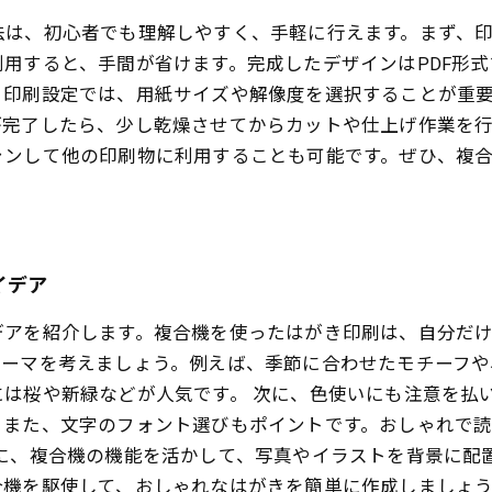
法は、初心者でも理解しやすく、手軽に行えます。まず、
用すると、手間が省けます。完成したデザインはPDF形
。印刷設定では、用紙サイズや解像度を選択することが重
が完了したら、少し乾燥させてからカットや仕上げ作業を
ャンして他の印刷物に利用することも可能です。ぜひ、複
イデア
デアを紹介します。複合機を使ったはがき印刷は、自分だ
テーマを考えましょう。例えば、季節に合わせたモチーフ
は桜や新緑などが人気です。 次に、色使いにも注意を払
。また、文字のフォント選びもポイントです。おしゃれで
後に、複合機の機能を活かして、写真やイラストを背景に配
合機を駆使して、おしゃれなはがきを簡単に作成しましょ