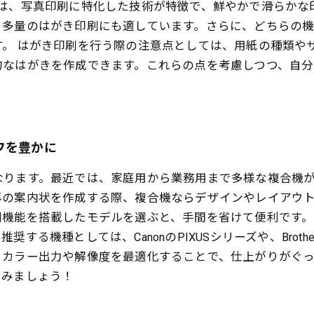
USは、写真印刷に特化した技術が特徴で、鮮やかで滑らかな印刷
多量のはがき印刷にも適しています。さらに、どちらの機種
。 はがき印刷を行う際の注意点としては、用紙の種類や
的なはがきを作成できます。これらの点を考慮しつつ、自
フを豊かに
なります。最近では、家庭用から業務用まで多様な複合機
事の案内状を作成する際、複合機ならデザインやレイアウ
機能を搭載したモデルを選ぶと、手間を省けて便利です。
する機種としては、CanonのPIXUSシリーズや、Brot
、カラー出力や解像度を最適化することで、仕上がりがぐ
てみましょう！