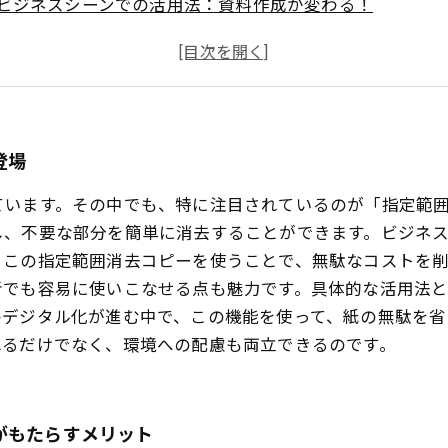
ビジネスシーンでの活用法：資料作成が変わる！
初心者でも安心！簡単操作で叶える快適コピーライフ
指定範囲消去コピーの具体的な活用事例を紹介
未来のコピー機：指定範囲消去コピーが変える働き方
登場
ています。その中でも、特に注目されているのが「指定範
し、不要な部分を簡単に消去することができます。ビジネ
。この指定範囲消去コピーを使うことで、無駄なコストを
者でも容易に使いこなせる点も魅力です。具体的な活用法
のデジタル化が進む中で、この機能を使って、紙の無駄を
れるだけでなく、環境への配慮も両立できるのです。
がもたらすメリット