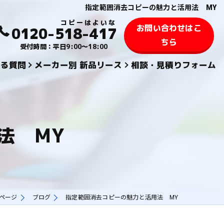
指定範囲消去コピーの魅力と活用法 MY
お問い合わせはこ
0120-518-417
ちら
受付時間：平日9:00～18:00
ある質問
メーカー別 新品リース
相談・見積りフォーム
KYOCERA 京セラ
TOSHIBA 東芝
法 MY
SHARPシャープ
FUJIFILM 富士フィルム
KONICA MINOLTAコニカミノルタ
Pページ
ブログ
指定範囲消去コピーの魅力と活用法 MY