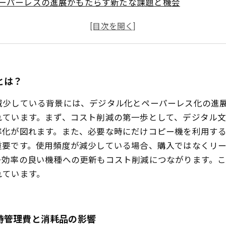
ーパーレスの進展がもたらす新たな課題と機会
スト削減の新戦略：コピー機からの脱却と業務効率の向上
功事例に学ぶ！コピー機利用減少時代の経営資源最適化
続可能な成長への道：コピー機に依存しない未来の設計
とは？
減少している背景には、デジタル化とペーパーレス化の進
れています。まず、コスト削減の第一歩として、デジタル
率化が図れます。また、必要な時にだけコピー機を利用す
重要です。使用頻度が減少している場合、購入ではなくリ
ー効率の良い機種への更新もコスト削減につながります。
れています。
持管理費と消耗品の影響