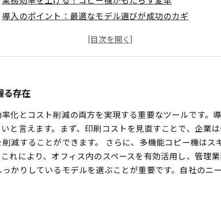
業務効率を上げる！コピー機がもたらす変革
導入のポイント：最適なモデル選びが成功のカギ
印刷コスト削減とワークフローの最適化で得られるメリ
企業のコスト悩みを解消！コピー機の効果を深掘りする
オフィスの未来を変える！コピー機導入で得られる真の
握る存在
効率化とコスト削減の両方を実現する重要なツールです。
きいと言えます。まず、印刷コストを見直すことで、企業は
を削減することができます。 さらに、多機能コピー機はス
これにより、オフィス内のスペースを有効活用し、管理業
しっかりしているモデルを選ぶことが重要です。自社のニ