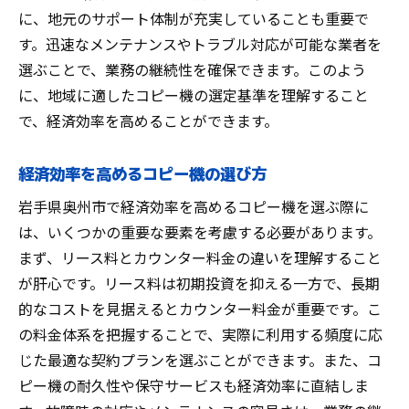
に、地元のサポート体制が充実していることも重要で
コピー機選びで重要な評価基準とは
す。迅速なメンテナンスやトラブル対応が可能な業者を
地元企業に最適なコピー機の見つけ方
選ぶことで、業務の継続性を確保できます。このよう
経済効率を考慮した選び方のポイント
に、地域に適したコピー機の選定基準を理解すること
コピー機選びにおける地元特有の課題
で、経済効率を高めることができます。
奥州市の企業が選ぶべきコピー機とは
コピー機導入で経済効率を高める方法
経済効率を高めるコピー機の選び方
コピー機導入でコストを削減する秘訣
岩手県奥州市で経済効率を高めるコピー機を選ぶ際に
効率的なコピー機運用のための方法
は、いくつかの重要な要素を考慮する必要があります。
経済効率を最大化する導入プロセス
まず、リース料とカウンター料金の違いを理解すること
が肝心です。リース料は初期投資を抑える一方で、長期
コピー機運用コストの最適化戦略
的なコストを見据えるとカウンター料金が重要です。こ
奥州市で成功するコピー機の導入法
の料金体系を把握することで、実際に利用する頻度に応
コピー機導入時に気をつけるポイント
じた最適な契約プランを選ぶことができます。また、コ
岩手県奥州市でのコピー機の賢い選び方
ピー機の耐久性や保守サービスも経済効率に直結しま
奥州市で賢いコピー機選びの極意