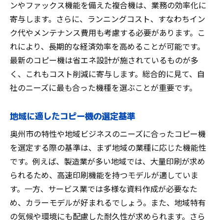
ンやファックス機能を備えた複合機は、業務の効率化に
奥州市の企業に支持されるモデルとは
寄与します。さらに、ランニングコスト、すなわちイン
コストパフォーマンスを向上させる秘訣
ク代やメンテナンス費用も考慮する必要があります。こ
コピー機購入で注意すべきポイント
れにより、長期的な経済効率を高めることが可能です。
地元で評価の高いコピー機の選び方
最新のコピー機は省エネ設計が施されているものが多
く、これもコスト削減に寄与します。総合的に見て、自
賢いコピー機選びのためのヒント
社のニーズに最も合った機種を選ぶことが重要です。
コピー機本舗が提供する経済的な選択肢
コピー機本舗のサービスと利便性
地域に適したコピー機の選定基準
他社を凌ぐ経済的なコピー機の提案
奥州市の特性や地域ビジネスのニーズに合ったコピー機
コピー機本舗の迅速な対応と信頼性
を選定する際の基準は、まず地域の業種に応じた機能性
地元企業に支持される理由とは
です。例えば、製造業が多い地域では、大量印刷が求め
コピー機本舗の選ばれるポイント
られるため、高速印刷機能を持つモデルが適していま
経済的な選択肢を提供するコピー機本舗
す。一方、サービス業では多様な資料作成が必要なた
奥州市の企業に最適なコピー機を選ぶ
め、カラーモデルが好まれるでしょう。また、地域特有
地域のビジネスニーズに応えるコピー機
の気候や環境にも配慮した耐久性が求められます。さら