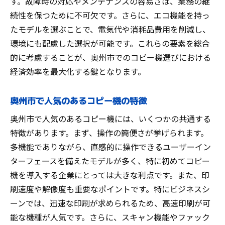
す。故障時の対応やメンテナンスの容易さは、業務の継
コピー機選びの失敗を避ける方法
続性を保つために不可欠です。さらに、エコ機能を持っ
地域特性を考慮した選択肢の選び方
たモデルを選ぶことで、電気代や消耗品費用を削減し、
環境にも配慮した選択が可能です。これらの要素を総合
コピー機選びで注意すべき現地要素
的に考慮することが、奥州市でのコピー機選びにおける
経済効率を重視した賢い選び方
経済効率を最大化する鍵となります。
奥州市で知っておくべき選び方のコツ
地域ビジネスを支えるコピー機選び
奥州市で人気のあるコピー機の特徴
地域ビジネスが求めるコピー機の条件
奥州市で人気のあるコピー機には、いくつかの共通する
コピー機選びがビジネスに与える影響
特徴があります。まず、操作の簡便さが挙げられます。
地元企業を支えるための選び方とは
多機能でありながら、直感的に操作できるユーザーイン
地域ビジネスを成功に導く選択肢
ターフェースを備えたモデルが多く、特に初めてコピー
コピー機選びで強化する地元ビジネス
機を導入する企業にとっては大きな利点です。また、印
地域の成長を支えるコピー機の選び方
刷速度や解像度も重要なポイントです。特にビジネスシ
ーンでは、迅速な印刷が求められるため、高速印刷が可
能な機種が人気です。さらに、スキャン機能やファック