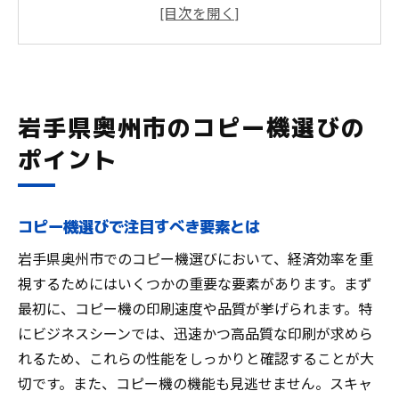
経済効率を高めるコピー機の選び方
奥州市で人気のあるコピー機の特徴
コピー機選びに役立つ情報の取得方法
地元企業が求めるコピー機の条件
経済効率を重視したコピー機の選定法
岩手県奥州市のコピー機選びの
コピー機のリース料を比較する重要性
ポイント
カウンター料金が経費に与える影響
長期的なコスト削減を実現する方法
コピー機選びで注目すべき要素とは
奥州市でのコストパフォーマンス向上策
コピー機選びに欠かせない経済効率の考え
岩手県奥州市でのコピー機選びにおいて、経済効率を重
方
視するためにはいくつかの重要な要素があります。まず
最初に、コピー機の印刷速度や品質が挙げられます。特
地元ビジネスに最適なコピー機の探し方
にビジネスシーンでは、迅速かつ高品質な印刷が求めら
奥州市でコストパフォーマンスの高いコピー機
れるため、これらの性能をしっかりと確認することが大
を探す
切です。また、コピー機の機能も見逃せません。スキャ
コピー機の価格とパフォーマンスを比較