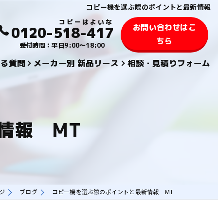
コピー機を選ぶ際のポイントと最新情報
お問い合わせはこ
0120-518-417
ちら
受付時間：平日9:00～18:00
ある質問
メーカー別 新品リース
相談・見積りフォーム
KYOCERA 京セラ
TOSHIBA 東芝
情報 MT
SHARPシャープ
FUJIFILM 富士フィルム
KONICA MINOLTAコニカミノルタ
ージ
ブログ
コピー機を選ぶ際のポイントと最新情報 MT