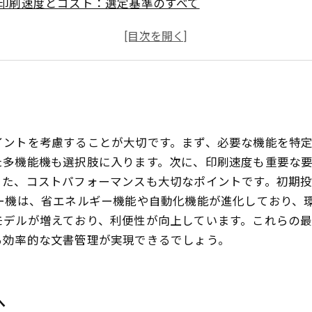
印刷速度とコスト：選定基準のすべて
新技術が変えるコピー機の未来：自動化とセキュリティの
最新モデルを活用した効率的な文書管理を実現
業界トレンドを追う：コピー機の選び方をアップデート
最高の選択：あなたのニーズに合ったコピー機がここにあ
イントを考慮することが大切です。まず、必要な機能を特
た多機能機も選択肢に入ります。次に、印刷速度も重要な
また、コストパフォーマンスも大切なポイントです。初期
ー機は、省エネルギー機能や自動化機能が進化しており、
モデルが増えており、利便性が向上しています。これらの
る効率的な文書管理が実現できるでしょう。
へ