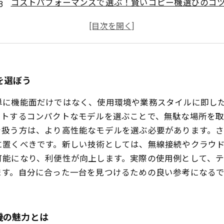
コストパフォーマンスで選ぶ！賢いコピー機選びのコ
最新技術を搭載したコピー機の利点を徹底解説
在宅勤務を快適にする！実際のユーザー体験談
最適なコピー機を見つけるためのポイントまとめ
在宅勤務の未来を支えるコピー機選びの重要性
を選ぼう
単に機能面だけではなく、使用環境や業務スタイルに即し
ットするコンパクトなモデルを選ぶことで、無駄な場所を
を扱う方は、より高性能なモデルを選ぶ必要があります。
に置くべきです。新しい技術としては、無線接続やクラウ
可能になり、利便性が向上します。実際の使用例として、
ます。自分に合った一台を見つけるための良い参考になる
機の魅力とは