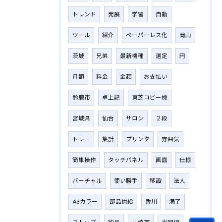
トレンド
発展
学習
自動
ツール
紹介
ペーパーレス化
岡山
茨城
兄弟
最新機種
選定
円
月額
料金
金額
お支払い
鈴鹿市
卓上記
東芝コピー機
宮城県
仙台
サロン
２段
トレー
集計
プリンタ
雰囲気
簡単操作
タッチパネル
画面
仕様
バーチャル
使い勝手
移設
法人
A3カラー
部品供給
香川
満了