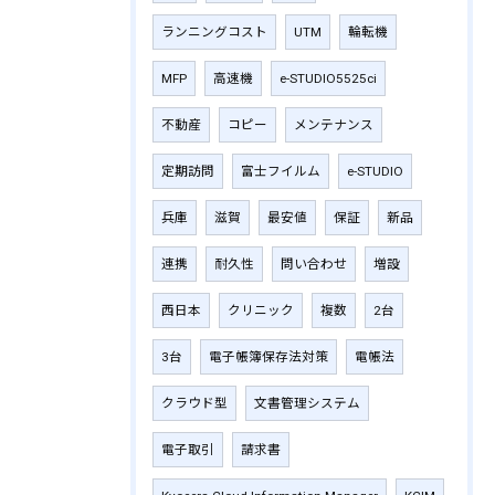
ランニングコスト
UTM
輪転機
MFP
高速機
e-STUDIO5525ci
不動産
コピー
メンテナンス
定期訪問
富士フイルム
e-STUDIO
兵庫
滋賀
最安値
保証
新品
連携
耐久性
問い合わせ
増設
西日本
クリニック
複数
2台
3台
電子帳簿保存法対策
電帳法
クラウド型
文書管理システム
電子取引
請求書