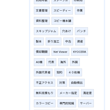
耐用年数
ステープル
印刷物
文書管理
スピーディー
作業
資料整理
コピー機本舗
スキップジャム
穴あけ
パンチ
製本
折り加工
中古
資産
償却期間
Net Viewer
KYOCERA
A3機
代表
海外
外国
外国代表者
契約
４０枚機
不正アクセス
対策
自動検出
無料見積もり
メーカー指定
満足度
カラーコピー
専門的知識
サーバー