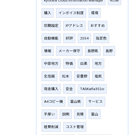
Kyocera Cloud Information Manager
KCIM
購入
インボイス制度
環境
初期設定
IPアドレス
おすすめ
自動機能
好評
2554
指定色
情報
メーカー保守
長野県
長野
中部地方
特価
白黒
地方
北信越
松本
安曇野
塩尻
現金購入
安全
TASKalfa352ci
A4コピー機
富山県
サービス
手厚い
説明
見積
富山
経費削減
コスト管理