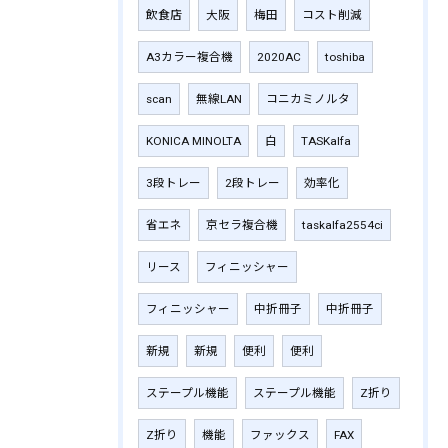
飲食店
大阪
梅田
コスト削減
A3カラー複合機
2020AC
toshiba
scan
無線LAN
コニカミノルタ
KONICA MINOLTA
白
TASKalfa
3段トレー
2段トレー
効率化
省エネ
京セラ複合機
taskalfa2554ci
リース
フィニッシャー
フィニッシャー
中折冊子
中折冊子
新規
新規
便利
便利
ステープル機能
ステープル機能
Z折り
Z折り
機能
ファックス
FAX