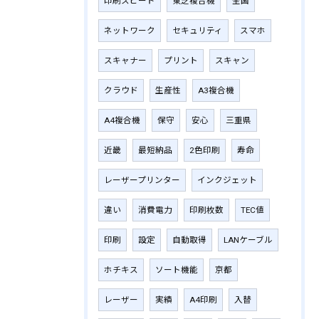
印刷スピード
東芝複合機
全国
ネットワーク
セキュリティ
スマホ
スキャナー
プリント
スキャン
クラウド
生産性
A3複合機
A4複合機
保守
安心
三重県
近畿
最短納品
2色印刷
寿命
レーザープリンター
インクジェット
違い
消費電力
印刷枚数
TEC値
印刷
設定
自動取得
LANケーブル
ホチキス
ソート機能
京都
レーザー
実績
A4印刷
入替