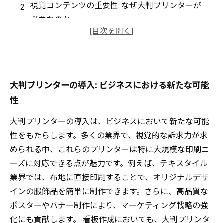
視覚コンテンツの重要性: なぜ大判プリンターが
必要なのか
多彩な用途: 大判プリンターで実現できる印刷ニ
ーズ
成功事例に学ぶ: 業務用大判プリンターの具体的
活用法
大判プリンターの導入: ビジネスにおける新たな可能
効率的な業務運営: 大判プリンターを活かすヒン
性
ト
大判プリンターの導入は、ビジネスにおいて新たな可能
業種別の活用法: テキスタイルから看板までの事
性をもたらします。多くの業界で、視覚的な訴求力が求
例
められる中、これらのプリンターは特に大規模な印刷ニ
未来を見据えた選択: 大判プリンターの進化とそ
ーズに対応できる点が魅力です。例えば、テキスタイル
の役割
業界では、布地に直接印刷することで、オリジナルデザ
インの服飾品を簡単に制作できます。さらに、高品質な
ポスターやバナー制作により、マーケティング戦略の強
化にも貢献します。 看板作成においても、大判プリンタ