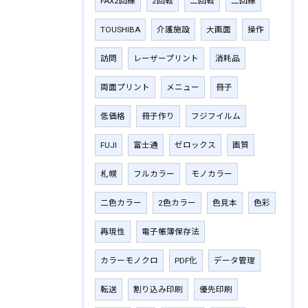
FAX2回線
2回戦
二回戦
二回線
TOUSHIBA
介護施設
大画面
操作
訪問
レーザープリント
消耗品
両面プリント
メニュー
冊子
低価格
冊子作り
フジフイルム
FUJI
富士通
ゼロックス
画質
札幌
フルカラー
モノカラー
二色カラー
2色カラー
色見本
色彩
再現性
電子帳簿保存法
カラーモノクロ
PDF化
データ管理
転送
割り込み印刷
優先印刷