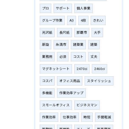
プロ
サポート
個人事業
グループ作業
A3
4段
きれい
光沢紙
長尺紙
那覇市
大手
新設
糸満市
建築業
建築
業務用
必須
コスト
丈夫
マグネットシート
2470ci
2460ci
コスパ
オフィス用品
スタイリッシュ
多機能
作業効率アップ
スモールオフィス
ビジネスマン
作業効率
仕事効率
時短
手間軽減