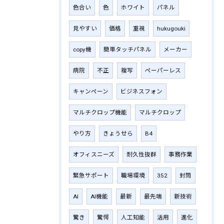
色合い
色
ホワイト
パネル
見やすい
価格
重視
hukugouki
copy機
簡単タッチパネル
メーカー
病院
不正
複写
ペーパーレス
キャンペーン
ビジネスフォン
マルチクロップ機能
マルチクロップ
やり方
きょうせら
B4
オフィスニーズ
耐久性抜群
事務作業
緊急サポート
職場環境
352
封筒
AI
AI機能
最新
最先端
新技術
驚き
驚愕
人工知能
活用
進化