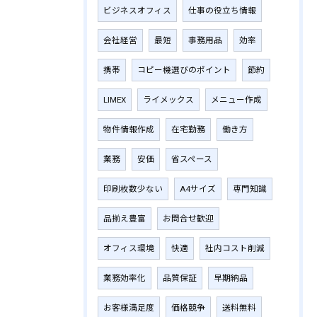
ビジネスオフィス
仕事の役立ち情報
会社経営
最短
事務用品
効率
携帯
コピー機選びのポイント
節約
LIMEX
ライメックス
メニュー作成
物件情報作成
在宅勤務
働き方
業務
安価
省スペース
印刷枚数少ない
A4サイズ
専門知識
品揃え豊富
お問合せ歓迎
オフィス環境
快適
社内コスト削減
業務効率化
品質保証
早期納品
お客様満足度
価格競争
送料無料