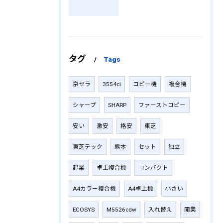
タグ
Tags
京セラ
3554ci
コピー機
複合機
シャープ
SHARP
ファーストコピー
安い
激安
格安
東芝
東芝テック
熊本
セット
独立
起業
卓上複合機
コンパクト
A4カラー複合機
A4卓上機
小さい
ECOSYS
M5526cdw
入れ替え
開業