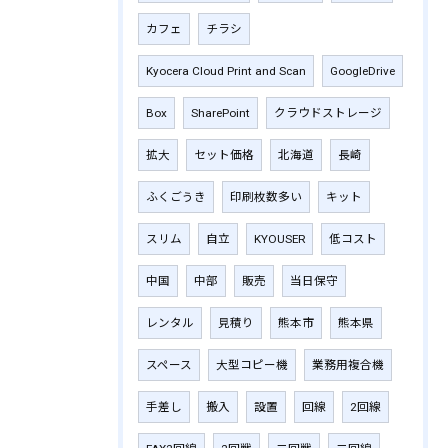
カフェ
チラシ
Kyocera Cloud Print and Scan
GoogleDrive
Box
SharePoint
クラウドストレージ
拡大
セット価格
北海道
長崎
ふくごうき
印刷枚数多い
キット
スリム
自立
KYOUSER
低コスト
中国
中部
販売
当日保守
レンタル
見積り
熊本市
熊本県
スペース
大型コピー機
業務用複合機
手差し
搬入
設置
回線
2回線