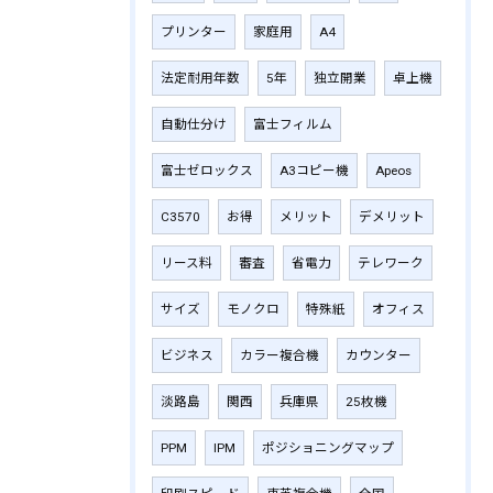
プリンター
家庭用
A4
法定耐用年数
5年
独立開業
卓上機
自動仕分け
富士フィルム
富士ゼロックス
A3コピー機
Apeos
C3570
お得
メリット
デメリット
リース料
審査
省電力
テレワーク
サイズ
モノクロ
特殊紙
オフィス
ビジネス
カラー複合機
カウンター
淡路島
関西
兵庫県
25枚機
PPM
IPM
ポジショニングマップ