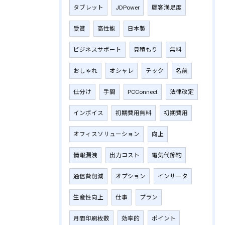
タブレット
JDPower
顧客満足度
受賞
高性能
日本製
ビジネスサポート
見積もり
無料
おしゃれ
オシャレ
テック
名前
仕分け
手間
PCConnect
法律改定
インボイス
初期費用無料
初期費用
オフィスソリューション
向上
情報漏洩
出力コスト
電気代節約
通信費削減
オプション
インサータ
生産性向上
仕事
プラン
月間印刷枚数
効率的
ポイント