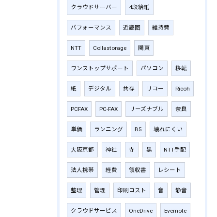
クラウドサーバー
4段給紙
パフォーマンス
近畿圏
維持費
NTT
Collastorage
関東
ワンストップサポート
パソコン
移転
紙
デジタル
共存
リコー
Ricoh
PCFAX
PC-FAX
リーズナブル
奈良
単価
ランニング
B5
壊れにくい
大阪京都
神社
寺
黒
NTT手配
法人携帯
経費
領収書
レシート
整理
管理
印刷コスト
音
静音
クラウドサービス
OneDrive
Evernote