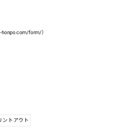
o.com/form/）
リントアウト