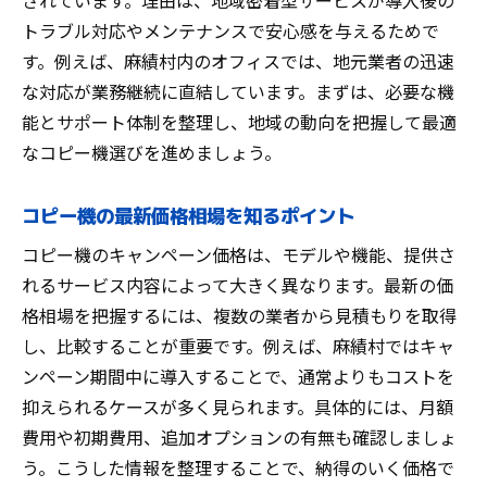
されています。理由は、地域密着型サービスが導入後の
トラブル対応やメンテナンスで安心感を与えるためで
コピー機導入時の費用対効果を最大化する
す。例えば、麻績村内のオフィスでは、地元業者の迅速
方法
な対応が業務継続に直結しています。まずは、必要な機
業務効率化に役立つコピー機比較ガイド
能とサポート体制を整理し、地域の動向を把握して最適
コピー機の機能比較で業務効率を高める方
なコピー機選びを進めましょう。
法
業務に最適なコピー機選びのポイント解説
コピー機の最新価格相場を知るポイント
コピー機の性能と価格を総合的に比較する
コピー機のキャンペーン価格は、モデルや機能、提供さ
コツ
れるサービス内容によって大きく異なります。最新の価
麻績村でも使えるコピー機の効率的な選定
格相場を把握するには、複数の業者から見積もりを取得
術
し、比較することが重要です。例えば、麻績村ではキャ
コピー機の比較で見落としがちな注意点
ンペーン期間中に導入することで、通常よりもコストを
業務効率化に直結するコピー機の選び方
抑えられるケースが多く見られます。具体的には、月額
安心のコピー機選びはサポート体制が鍵
費用や初期費用、追加オプションの有無も確認しましょ
コピー機選びで重要なサポート体制の見極
う。こうした情報を整理することで、納得のいく価格で