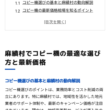
コピー機選びの基本と麻績村の動向解説
コピー機の最新価格相場を知るポイント
麻績村で注目されるコピー機の選択基準
コピー機購入時に重視すべき機能とは
コピー機価格と保守体制のバランスを考え
る
麻績村のコピー機導入事例から学ぶコツ
麻績村でコピー機の最適な選び
コピー機キャンペーン価格を活用するコツ
方と最新価格
キャンペーン価格でコピー機を賢く導入す
る方法
コピー機の割引情報を見逃さないポイント
コピー機選びの基本と麻績村の動向解説
コピー機キャンペーン活用時の注意点を解
コピー機選びのポイントは、業務効率とコスト削減の両
説
立にあります。特に麻績村では、地域性を活かした地元
麻績村で利用できるコピー機の特典活用術
業者のサポート体制や、最新のキャンペーン価格が注目
コピー機のキャンペーン価格比較のコツ