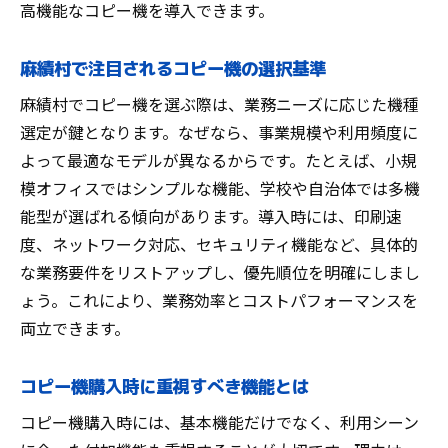
め方
高機能なコピー機を導入できます。
コピー機導入後のサポート内容を比較する
麻績村で注目されるコピー機の選択基準
麻績村で信頼できるコピー機業者の特徴
麻績村でコピー機を選ぶ際は、業務ニーズに応じた機種
コピー機のトラブル対応力をチェックする
選定が鍵となります。なぜなら、事業規模や利用頻度に
方法
よって最適なモデルが異なるからです。たとえば、小規
サポート充実のコピー機サービス選定ポイ
模オフィスではシンプルな機能、学校や自治体では多機
ント
能型が選ばれる傾向があります。導入時には、印刷速
コピー機の長期利用で安心できる体制とは
度、ネットワーク対応、セキュリティ機能など、具体的
導入後も安心なコピー機サービスの見極め方
な業務要件をリストアップし、優先順位を明確にしまし
コピー機導入後の充実したサービス確認方
ょう。これにより、業務効率とコストパフォーマンスを
法
両立できます。
コピー機の定期メンテナンス体制を知る重
要性
コピー機購入時に重視すべき機能とは
麻績村でも安心できるコピー機業者の選び
コピー機購入時には、基本機能だけでなく、利用シーン
方