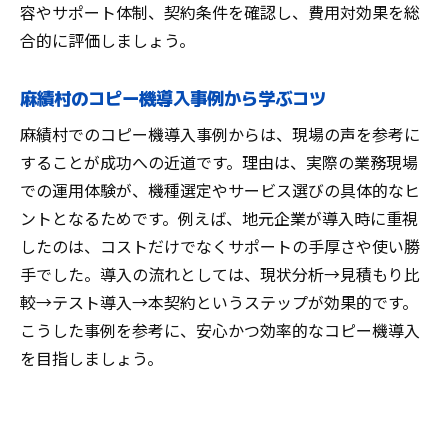
コピー機コスト削減に効くキャンペーン活
容やサポート体制、契約条件を確認し、費用対効果を総
用術
合的に評価しましょう。
麻績村で注目のコピー機最新トレンド解説
コピー機の最新トレンドと麻績村での流れ
麻績村のコピー機導入事例から学ぶコツ
コピー機業界の新製品や話題の機能に注目
麻績村でのコピー機導入事例からは、現場の声を参考に
麻績村で人気のコピー機キャンペーン動向
することが成功への近道です。理由は、実際の業務現場
コピー機のアップデート情報と賢い選択法
での運用体験が、機種選定やサービス選びの具体的なヒ
ントとなるためです。例えば、地元企業が導入時に重視
最新コピー機が業務効率化に与える影響
したのは、コストだけでなくサポートの手厚さや使い勝
今後注目のコピー機サービスを徹底解説
手でした。導入の流れとしては、現状分析→見積もり比
地元企業が語るコピー機選びの実体験
較→テスト導入→本契約というステップが効果的です。
コピー機導入で地元企業が得た具体的成果
こうした事例を参考に、安心かつ効率的なコピー機導入
コピー機選びで役立った実践的なポイント
を目指しましょう。
麻績村企業のコピー機導入エピソード紹介
コピー機利用後のリアルな感想と改善点
コピー機導入時の失敗談と成功の秘訣