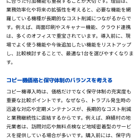
に合った付加機能も重視することが大切です。理由は、
コピー機故障時の迅速対応サービスの選定
業務効率化や将来の拡張性を考えると、必要な機能を網
導入後サポート充実のコピー機が選ばれる
羅している機種が長期的なコスト削減につながるからで
理由
す。例えば、両面印刷やスキャナー機能、クラウド連携
コピー機サービス内容を比較する際のポイ
は、多くのオフィスで重宝されています。導入前に、現
ント
場でよく使う機能や今後追加したい機能をリストアップ
し、比較検討することで、最適な1台を選びやすくなりま
コスト削減を実現するコピー機導入の秘訣
す。
コピー機導入でコスト削減を成功させる方
法
コピー機価格と保守体制のバランスを考える
コピー機の総費用を抑える見積もり活用術
コピー機導入時は、価格だけでなく保守体制の充実度も
麻績村で実践できるコピー機コスト最適化
重要な比較ポイントです。なぜなら、トラブル発生時の
ポイント
迅速な対応や定期メンテナンスが、長期的なコスト削減
コピー機の維持費を見直す具体的な手法
と業務継続性に直結するからです。例えば、麻績村の地
コピー機導入時の費用対効果を最大化する
元業者は、訪問対応や無料点検など地域密着型のサービ
コツ
スを提供している場合が多いです。購入前には、保守内