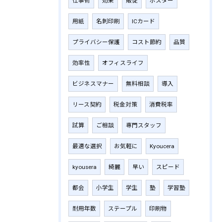
仕事術
効果
販促
ポスター
用紙
名刺印刷
ICカード
プライバシー保護
コスト節約
品質
効率性
オフィスライフ
ビジネスマナー
無料相談
導入
リース契約
税金対策
消費税率
試算
ご相談
専門スタッフ
最適な選択
お気軽に
Kyoucera
kyousera
綺麗
早い
スピード
都会
小学生
学生
塾
学習塾
耐用年数
ステープル
印刷物