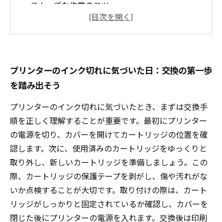
スムーズな作業のコツ
トラブルを防ぐ！注意すべきポイントと安全な
交換方法とは？
交換後のチェックと印刷テストで品質を確認し
よう
プリンターのインク切れに気づいた日：交換の第一歩
カートリッジ交換で快適なプリント環境を取り
を踏み出そう
戻すまでの流れ
プリンターのインク切れに気づいたとき、まずは交換手
知っておきたい！プリンターカートリッジの種
順を正しく理解することが重要です。最初にプリンター
類と選び方ガイド
の電源を切り、カバーを開けてカートリッジの位置を確
初めてでも安心！図解でわかるプリンターのカ
認します。次に、使用済みのカートリッジをゆっくりと
ートリッジ交換方法
取り外し、新しいカートリッジを準備しましょう。この
際、カートリッジの保護テープを剥がし、傷や汚れがな
いか点検することが大切です。取り付けの際は、カート
リッジがしっかりと固定されているか確認し、カバーを
閉じた後にプリンターの電源を入れます。交換後は印刷