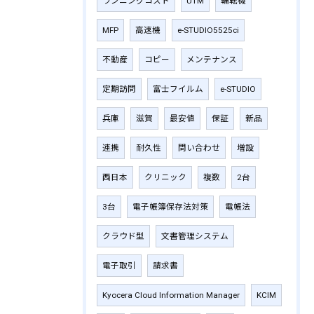
ランニングコスト
UTM
輪転機
MFP
高速機
e-STUDIO5525ci
不動産
コピー
メンテナンス
定期訪問
富士フイルム
e-STUDIO
兵庫
滋賀
最安値
保証
新品
連携
耐久性
問い合わせ
増設
西日本
クリニック
複数
2台
3台
電子帳簿保存法対策
電帳法
クラウド型
文書管理システム
電子取引
請求書
Kyocera Cloud Information Manager
KCIM