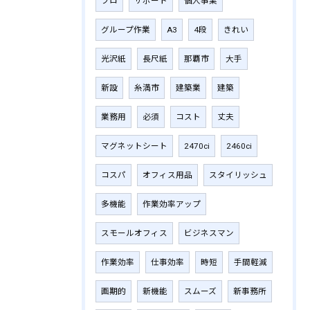
プロ
サポート
個人事業
グループ作業
A3
4段
きれい
光沢紙
長尺紙
那覇市
大手
新設
糸満市
建築業
建築
業務用
必須
コスト
丈夫
マグネットシート
2470ci
2460ci
コスパ
オフィス用品
スタイリッシュ
多機能
作業効率アップ
スモールオフィス
ビジネスマン
作業効率
仕事効率
時短
手間軽減
画期的
新機能
スムーズ
新事務所