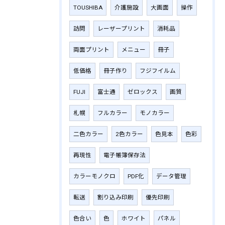
TOUSHIBA
介護施設
大画面
操作
訪問
レーザープリント
消耗品
両面プリント
メニュー
冊子
低価格
冊子作り
フジフイルム
FUJI
富士通
ゼロックス
画質
札幌
フルカラー
モノカラー
二色カラー
2色カラー
色見本
色彩
再現性
電子帳簿保存法
カラーモノクロ
PDF化
データ管理
転送
割り込み印刷
優先印刷
色合い
色
ホワイト
パネル