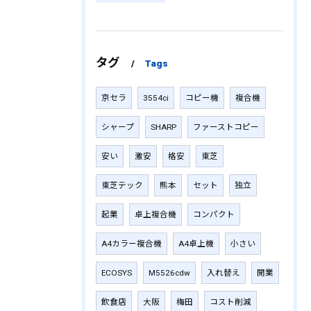
タグ
Tags
京セラ
3554ci
コピー機
複合機
シャープ
SHARP
ファーストコピー
安い
激安
格安
東芝
東芝テック
熊本
セット
独立
起業
卓上複合機
コンパクト
A4カラー複合機
A4卓上機
小さい
ECOSYS
M5526cdw
入れ替え
開業
飲食店
大阪
梅田
コスト削減