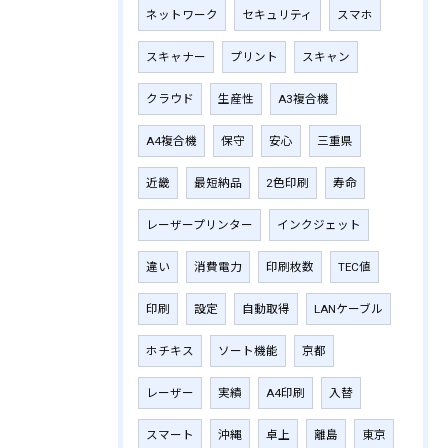
ネットワーク
セキュリティ
スマホ
スキャナー
プリント
スキャン
クラウド
生産性
A3複合機
A4複合機
保守
安心
三重県
近畿
最短納品
2色印刷
寿命
レーザープリンター
インクジェット
違い
消費電力
印刷枚数
TEC値
印刷
設定
自動取得
LANケーブル
ホチキス
ソート機能
京都
レーザー
実績
A4印刷
入替
スマート
沖縄
卓上
離島
東京