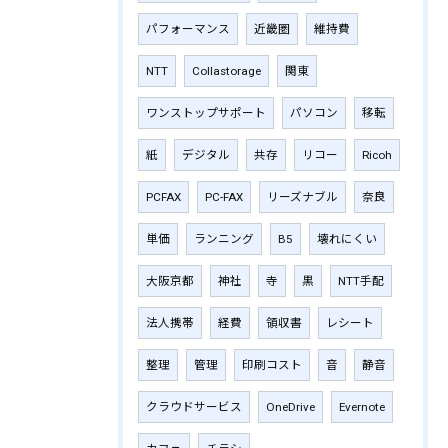
パフォーマンス
近畿圏
維持費
NTT
Collastorage
関東
ワンストップサポート
パソコン
移転
紙
デジタル
共存
リコー
Ricoh
PCFAX
PC-FAX
リーズナブル
奈良
単価
ランニング
B5
壊れにくい
大阪京都
神社
寺
黒
NTT手配
法人携帯
経費
領収書
レシート
整理
管理
印刷コスト
音
静音
クラウドサービス
OneDrive
Evernote