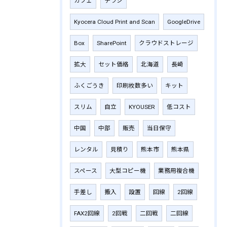
カフェ
チラシ
Kyocera Cloud Print and Scan
GoogleDrive
Box
SharePoint
クラウドストレージ
拡大
セット価格
北海道
長崎
ふくごうき
印刷枚数多い
キット
スリム
自立
KYOUSER
低コスト
中国
中部
販売
当日保守
レンタル
見積り
熊本市
熊本県
スペース
大型コピー機
業務用複合機
手差し
搬入
設置
回線
2回線
FAX2回線
2回戦
二回戦
二回線