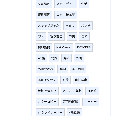
文書管理
スピーディー
作業
資料整理
コピー機本舗
スキップジャム
穴あけ
パンチ
製本
折り加工
中古
資産
償却期間
Net Viewer
KYOCERA
A3機
代表
海外
外国
外国代表者
契約
４０枚機
不正アクセス
対策
自動検出
無料見積もり
メーカー指定
満足度
カラーコピー
専門的知識
サーバー
クラウドサーバー
4段給紙