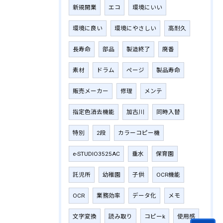
新規開業
エコ
環境にいい
環境に良い
環境にやさしい
高耐久
長寿命
部品
製造終了
廃番
素材
ドラム
ページ
製品寿命
販売メーカー
修理
メンテ
指定色消去機能
加古川
同時入替
特別
2段
カラーコピー機
e-STUDIO3525AC
垂水
保育園
託児所
幼稚園
子供
OCR機能
OCR
業務効率
データ化
メモ
文字変換
読み取り
コピーk
使用感