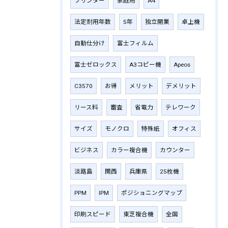
プリンター
家庭用
A4
法定耐用年数
5年
独立開業
卓上機
自動仕分け
富士フィルム
富士ゼロックス
A3コピー機
Apeos
C3570
お得
メリット
デメリット
リース料
審査
省電力
テレワーク
サイズ
モノクロ
特殊紙
オフィス
ビジネス
カラー複合機
カウンター
淡路島
関西
兵庫県
25枚機
PPM
IPM
ポジショニングマップ
印刷スピード
東芝複合機
全国