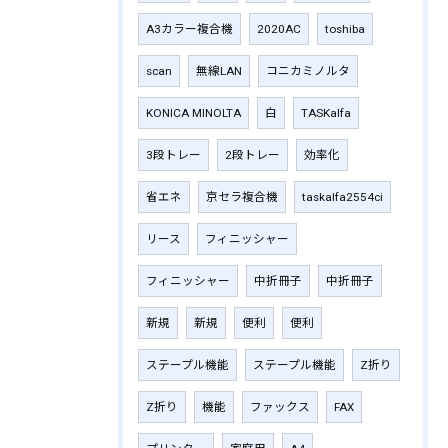
A3カラー複合機
2020AC
toshiba
scan
無線LAN
コニカミノルタ
KONICA MINOLTA
白
TASKalfa
3段トレー
2段トレー
効率化
省エネ
京セラ複合機
taskalfa2554ci
リース
フィニッシャー
フィニッシャー
中折冊子
中折冊子
新規
新規
便利
便利
ステープル機能
ステープル機能
Z折り
Z折り
機能
ファックス
FAX