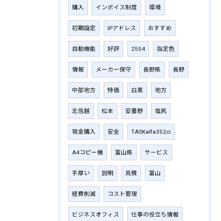
購入
インボイス制度
環境
初期設定
IPアドレス
おすすめ
自動機能
好評
2554
指定色
情報
メーカー保守
長野県
長野
中部地方
特価
白黒
地方
北信越
松本
安曇野
塩尻
現金購入
安全
TASKalfa352ci
A4コピー機
富山県
サービス
手厚い
説明
見積
富山
経費削減
コスト管理
ビジネスオフィス
仕事の役立ち情報