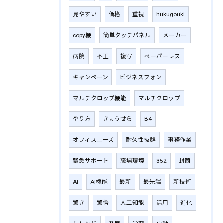
見やすい
価格
重視
hukugouki
copy機
簡単タッチパネル
メーカー
病院
不正
複写
ペーパーレス
キャンペーン
ビジネスフォン
マルチクロップ機能
マルチクロップ
やり方
きょうせら
B4
オフィスニーズ
耐久性抜群
事務作業
緊急サポート
職場環境
352
封筒
AI
AI機能
最新
最先端
新技術
驚き
驚愕
人工知能
活用
進化