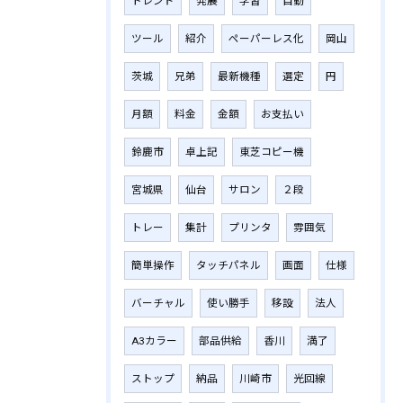
トレンド
発展
学習
自動
ツール
紹介
ペーパーレス化
岡山
茨城
兄弟
最新機種
選定
円
月額
料金
金額
お支払い
鈴鹿市
卓上記
東芝コピー機
宮城県
仙台
サロン
２段
トレー
集計
プリンタ
雰囲気
簡単操作
タッチパネル
画面
仕様
バーチャル
使い勝手
移設
法人
A3カラー
部品供給
香川
満了
ストップ
納品
川崎市
光回線