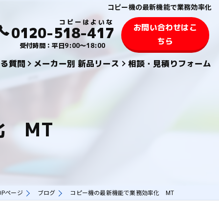
コピー機の最新機能で業務効率化
お問い合わせはこ
0120-518-417
ちら
受付時間：平日9:00～18:00
ある質問
メーカー別 新品リース
相談・見積りフォーム
KYOCERA 京セラ
TOSHIBA 東芝
 MT
SHARPシャープ
FUJIFILM 富士フィルム
KONICA MINOLTAコニカミノルタ
OPページ
ブログ
コピー機の最新機能で業務効率化 MT