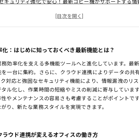
セキュリティ強化で安心！最新コピー機がサポートする情
新コピー機導入で劇的に改善した業務効率の現場ストーリ
のポイント徹底解説：あなたのオフィスに最適なモデルと
の全機能を使いこなす！効果的な活用法で生産性アップへ
スはこう変わる！最新コピー機が切り開く業務効率化の結
率化：はじめに知っておくべき最新機能とは？
業務効率化を支える多機能ツールへと進化しています。最
能を一台に集約。さらに、クラウド連携によりデータの共
ーク対応と強固なセキュリティ機能により、情報漏洩のリス
ジタル化し、作業時間の短縮やミスの削減に寄与していま
作性やメンテナンスの容易さも考慮することがポイントで
ながり、新たな業務スタイルを実現できます。
クラウド連携が変えるオフィスの働き方