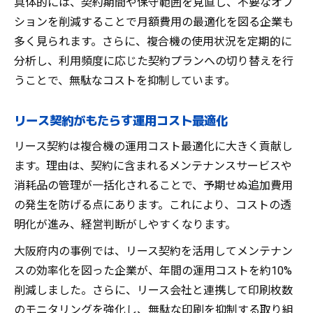
具体的には、契約期間や保守範囲を見直し、不要なオプ
法
ションを削減することで月額費用の最適化を図る企業も
コスト削減を成功へ導く複合機運用セオリ
多く見られます。さらに、複合機の使用状況を定期的に
ー
分析し、利用頻度に応じた契約プランへの切り替えを行
リース契約活用で見直すべき費用項目一覧
うことで、無駄なコストを抑制しています。
複合機運用におけるコスト削減の落とし穴
リース契約がもたらす運用コスト最適化
コスト削減と機能活用のバランスを考える
リース契約は複合機の運用コスト最適化に大きく貢献し
コスト削減と機能活用が導く新たな業務改革
ます。理由は、契約に含まれるメンテナンスサービスや
複合機コスト削減が業務改革に与える影響
消耗品の管理が一括化されることで、予期せぬ追加費用
リース契約活用と機能最大活用のベストプ
の発生を防げる点にあります。これにより、コストの透
ラン
明化が進み、経営判断がしやすくなります。
コスト削減と業務効率化を両立する方法
大阪府内の事例では、リース契約を活用してメンテナン
複合機機能を活かしたコスト削減の実践例
スの効率化を図った企業が、年間の運用コストを約10%
リース契約見直しがもたらす業務改善効果
削減しました。さらに、リース会社と連携して印刷枚数
のモニタリングを強化し、無駄な印刷を抑制する取り組