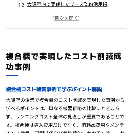
大阪府内で実践したリース契約活用術
リース契約がもたらす運用コスト最適化
複合機選びで失敗しないコスト削減視点
コスト削減と業務効率化の事例から考察
リース契約を活用した最適なコスト管理術
リース契約で複合機コスト削減を実現する
複合機で実現したコスト削減成
方法
功事例
複合機のリース契約見直しが効果を生む理
由
リース契約の賢い選び方とコスト最適化事
複合機コスト削減事例で学ぶポイント解説
例
大阪府の企業で複合機のコスト削減を実現した事例から
コスト削減に効く複合機のリース契約術と
学べるポイントは、単なる機器価格の比較にとどまら
は
ず、ランニングコスト全体の見直しが重要であることで
リース契約活用で実現した経費削減の実際
す。複合機は導入費用だけでなく、消耗品費用やメンテ
大阪府の企業が選ぶコスト削減の秘訣