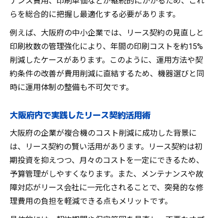
ナンス費用、印刷単価などが継続的にかかるため、これ
らを総合的に把握し最適化する必要があります。
大阪府企業の複合機コスト削減成功戦略
リース契約活用で得られる大阪府の実例
例えば、大阪府の中小企業では、リース契約の見直しと
複合機コスト削減に効く具体的な取り組み
印刷枚数の管理強化により、年間の印刷コストを約15%
削減したケースがあります。このように、運用方法や契
地元企業が重視するリース契約の選び方
約条件の改善が費用削減に直結するため、機器選びと同
コスト削減と業務効率化の両立ポイント
時に運用体制の整備も不可欠です。
リース契約見直しで叶う業務効率化
複合機リース契約見直しで業務効率アップ
大阪府内で実践したリース契約活用術
コスト削減と業務改善が両立する方法紹介
大阪府の企業が複合機のコスト削減に成功した背景に
リース契約変更による複合機運用の最適化
は、リース契約の賢い活用があります。リース契約は初
複合機のリース契約見直しで得られる効果
期投資を抑えつつ、月々のコストを一定にできるため、
コスト削減がもたらす業務効率化の実例
予算管理がしやすくなります。また、メンテナンスや故
複合機コスト削減を目指すなら押さえたいポイ
障対応がリース会社に一元化されることで、突発的な修
ント
理費用の負担を軽減できる点もメリットです。
複合機コスト削減の基本とリース契約活用