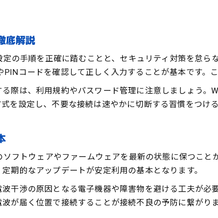
Wi‑Fi Direct設定で端末同士の共有を強化
複数デバイス利用時のWi‑Fi Direct設定手順
直接接続ならWi‑Fi Directが便利な理由
ト徹底解説
Wi‑Fi Directが直接接続で選ばれる理由とは
トは、接続設定の手順を正確に踏むことと、セキュリティ対策を
Wi‑Fi Directの利便性と直接通信の強み
るSSIDやPINコードを確認して正しく入力することが基本で
ルーター不要のWi‑Fi Direct活用メリット
際は、利用規約やパスワード管理に注意しましょう。Wi‑Fi
Wi‑Fi Directで実現する高速直接接続の魅力
方式を設定し、不要な接続は速やかに切断する習慣をつけ
周辺機器接続にWi‑Fi Directが役立つ理由
兵庫で安心して使える無線通信のコツ
本
Wi‑Fi Direct設定で安心な通信環境を作る
、まず端末のソフトウェアやファームウェアを最新の状態に保つ
兵庫で安全にWi‑Fi Directを使うための注意
、定期的なアップデートが安定利用の基本となります。
無線通信を安全にするWi‑Fi Directの使い方
電波干渉の原因となる電子機器や障害物を避ける工夫が必
公共施設で安心のWi‑Fi Direct利用ポイント
電波が届く位置で接続することが接続不良の予防に繋がり
フリーWi‑FiとWi‑Fi Directの安全性の違い