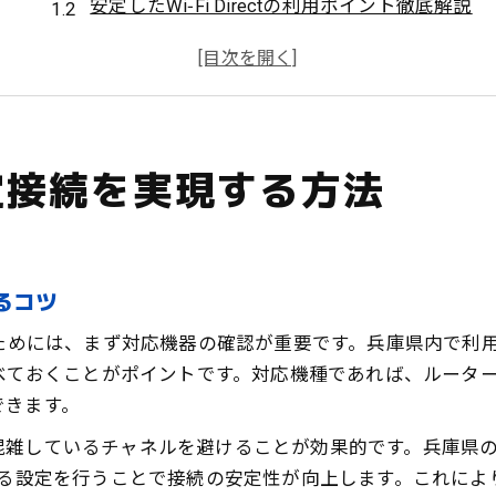
安定したWi‑Fi Directの利用ポイント徹底解説
接続不良を防ぐWi‑Fi Direct設定の基本
端末同士の安定通信はWi‑Fi Directで叶う
Wi‑Fi Direct設定で快適な通信環境を作る
兵庫県におけるWi‑Fi Direct設定のポイント
で安定接続を実現する方法
兵庫県でのWi‑Fi Direct設定手順の注意点
公共施設で安心のWi‑Fi Direct設定方法
兵庫県で失敗しないWi‑Fi Direct設定術
Wi‑Fi Direct設定時に意識したいポイント
するコツ
兵庫県でWi‑Fi Directを使う際の準備
を実現するためには、まず対応機器の確認が重要です。兵庫県内
複数端末をつなぐWi‑Fi Direct活用術
を事前に調べておくことがポイントです。対応機種であれば、ル
Wi‑Fi Directで複数端末を簡単接続する方法
できます。
複数端末の連携にWi‑Fi Directが最適な理由
雑しているチャネルを避けることが効果的です。兵庫県の都
スマホ・PC連携をWi‑Fi Directで効率化
ける設定を行うことで接続の安定性が向上します。これに