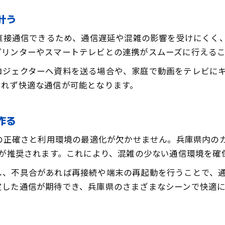
Wi‑Fi Direct設定トラブルとその対策法
で叶う
よくあるWi‑Fi Direct設定トラブルの原因
Wi‑Fi Directで接続できない時の対処法
端末同士が直接通信できるため、通信遅延や混雑の影響を受けに
設定失敗時のWi‑Fi Directトラブル対策集
プリンターやスマートテレビとの連携がスムーズに行える
無線接続トラブルを防ぐWi‑Fi Directの工夫
ェクターへ資料を送る場合や、家庭で動画をテレビにキャストす
Wi‑Fi Direct設定時に確認すべきポイント
されず快適な通信が可能となります。
を作る
には、設定の正確さと利用環境の最適化が欠かせません。兵庫県
とが推奨されます。これにより、混雑の少ない通信環境を確
不具合があれば再接続や端末の再起動を行うことで、通信の途切
定した通信が期待でき、兵庫県のさまざまなシーンで快適