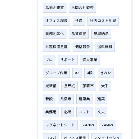
品揃え豊富
お問合せ歓迎
オフィス環境
快適
社内コスト削減
業務効率化
品質保証
早期納品
お客様満足度
価格競争
送料無料
プロ
サポート
個人事業
グループ作業
A3
4段
きれい
光沢紙
長尺紙
那覇市
大手
新設
糸満市
建築業
建築
業務用
必須
コスト
丈夫
マグネットシート
2470ci
2460ci
コスパ
オフィス用品
スタイリッシュ