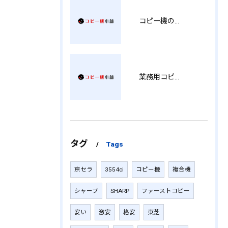
コピー機の製品情報を徹底比較導入コストから使い勝手まで解説
業務用コピー機の中古選び方と徳島県でお得に導入する費用相場ガイド YY
タグ
Tags
京セラ
3554ci
コピー機
複合機
シャープ
SHARP
ファーストコピー
安い
激安
格安
東芝