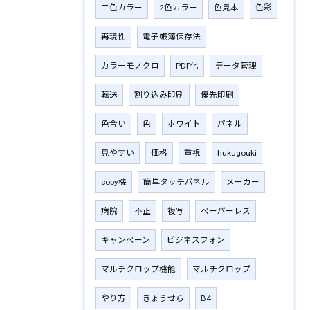
二色カラー
2色カラー
色見本
色彩
再現性
電子帳簿保存法
カラーモノクロ
PDF化
データ管理
転送
割り込み印刷
優先印刷
色合い
色
ホワイト
パネル
見やすい
価格
重視
hukugouki
copy機
簡単タッチパネル
メーカー
病院
不正
複写
ペーパーレス
キャンペーン
ビジネスフォン
マルチクロップ機能
マルチクロップ
やり方
きょうせら
B4