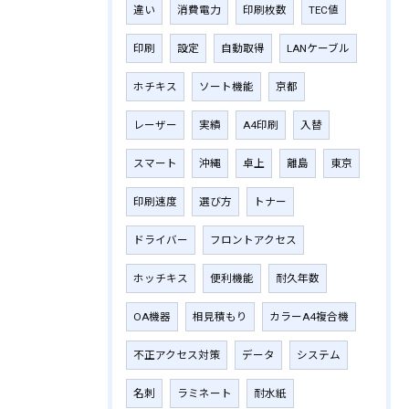
違い
消費電力
印刷枚数
TEC値
印刷
設定
自動取得
LANケーブル
ホチキス
ソート機能
京都
レーザー
実績
A4印刷
入替
スマート
沖縄
卓上
離島
東京
印刷速度
選び方
トナー
ドライバー
フロントアクセス
ホッチキス
便利機能
耐久年数
OA機器
相見積もり
カラーA4複合機
不正アクセス対策
データ
システム
名刺
ラミネート
耐水紙