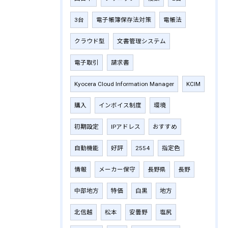
3台
電子帳簿保存法対策
電帳法
クラウド型
文書管理システム
電子取引
請求書
Kyocera Cloud Information Manager
KCIM
購入
インボイス制度
環境
初期設定
IPアドレス
おすすめ
自動機能
好評
2554
指定色
情報
メーカー保守
長野県
長野
中部地方
特価
白黒
地方
北信越
松本
安曇野
塩尻