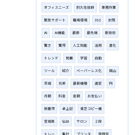
オフィスニーズ
耐久性抜群
事務作業
緊急サポート
職場環境
352
封筒
AI
AI機能
最新
最先端
新技術
驚き
驚愕
人工知能
活用
進化
トレンド
発展
学習
自動
ツール
紹介
ペーパーレス化
岡山
茨城
兄弟
最新機種
選定
円
月額
料金
金額
お支払い
鈴鹿市
卓上記
東芝コピー機
宮城県
仙台
サロン
２段
トレー
集計
プリンタ
雰囲気