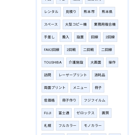
レンタル
見積り
熊本市
熊本県
スペース
大型コピー機
業務用複合機
手差し
搬入
設置
回線
2回線
FAX2回線
2回戦
二回戦
二回線
TOUSHIBA
介護施設
大画面
操作
訪問
レーザープリント
消耗品
両面プリント
メニュー
冊子
低価格
冊子作り
フジフイルム
FUJI
富士通
ゼロックス
画質
札幌
フルカラー
モノカラー