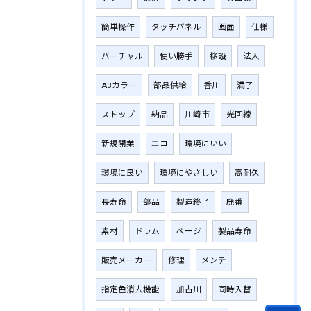
簡単操作
タッチパネル
画面
仕様
バーチャル
使い勝手
移設
法人
A3カラー
部品供給
香川
満了
ストップ
納品
川崎市
光回線
新規開業
エコ
環境にいい
環境に良い
環境にやさしい
高耐久
長寿命
部品
製造終了
廃番
素材
ドラム
ページ
製品寿命
販売メーカー
修理
メンテ
指定色消去機能
加古川
同時入替