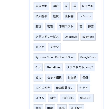
大阪京都
神社
寺
黒
NTT手配
法人携帯
経費
領収書
レシート
整理
管理
印刷コスト
音
静音
クラウドサービス
OneDrive
Evernote
カフェ
チラシ
Kyocera Cloud Print and Scan
GoogleDrive
Box
SharePoint
クラウドストレージ
拡大
セット価格
北海道
長崎
ふくごうき
印刷枚数多い
キット
スリム
自立
KYOUSER
低コスト
中国
中部
販売
当日保守