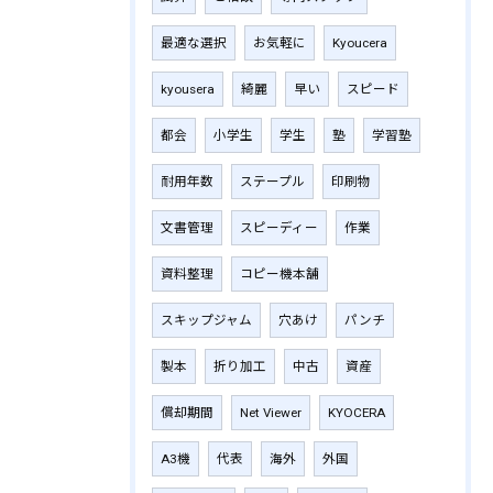
最適な選択
お気軽に
Kyoucera
kyousera
綺麗
早い
スピード
都会
小学生
学生
塾
学習塾
耐用年数
ステープル
印刷物
文書管理
スピーディー
作業
資料整理
コピー機本舗
スキップジャム
穴あけ
パンチ
製本
折り加工
中古
資産
償却期間
Net Viewer
KYOCERA
A3機
代表
海外
外国