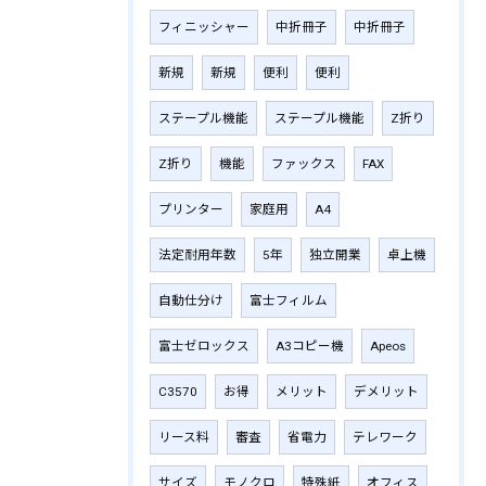
フィニッシャー
中折冊子
中折冊子
新規
新規
便利
便利
ステープル機能
ステープル機能
Z折り
Z折り
機能
ファックス
FAX
プリンター
家庭用
A4
法定耐用年数
5年
独立開業
卓上機
自動仕分け
富士フィルム
富士ゼロックス
A3コピー機
Apeos
C3570
お得
メリット
デメリット
リース料
審査
省電力
テレワーク
サイズ
モノクロ
特殊紙
オフィス