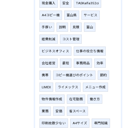
現金購入
安全
TASKalfa352ci
A4コピー機
富山県
サービス
手厚い
説明
見積
富山
経費削減
コスト管理
ビジネスオフィス
仕事の役立ち情報
会社経営
最短
事務用品
効率
携帯
コピー機選びのポイント
節約
LIMEX
ライメックス
メニュー作成
物件情報作成
在宅勤務
働き方
業務
安価
省スペース
印刷枚数少ない
A4サイズ
専門知識