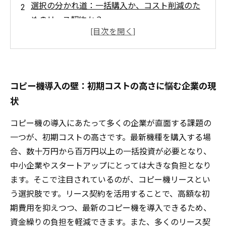
選択の分かれ道：一括購入か、コスト削減のた
めのリース契約か？
リースの魅力とは？最新機種を手軽に導入でき
るメリット
安心のサポート体制：故障時の費用リスクを抑
える仕組み
コピー機導入の壁：初期コストの高さに悩む企業の現
賢いコスト戦略：コピー機リースで事業運営を
状
安定させる方法
コピー機の導入にあたって多くの企業が直面する課題の
コピー機を安く導入する秘訣：リース契約のポ
一つが、初期コストの高さです。最新機種を購入する場
イント解説
合、数十万円から百万円以上の一括投資が必要となり、
まとめ：コピー機リースがもたらす導入コスト
中小企業やスタートアップにとっては大きな負担となり
削減の効果と未来
ます。そこで注目されているのが、コピー機リースとい
う選択肢です。リース契約を活用することで、高額な初
期費用を抑えつつ、最新のコピー機を導入できるため、
資金繰りの負担を軽減できます。また、多くのリース契