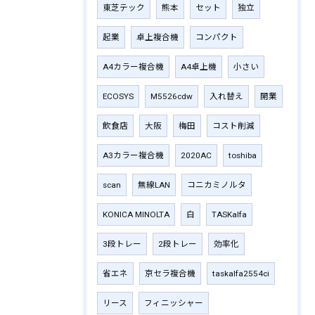
東芝テック
熊本
セット
独立
起業
卓上複合機
コンパクト
A4カラー複合機
A4卓上機
小さい
ECOSYS
M5526cdw
入れ替え
開業
飲食店
大阪
梅田
コスト削減
A3カラー複合機
2020AC
toshiba
scan
無線LAN
コニカミノルタ
KONICA MINOLTA
白
TASKalfa
3段トレー
2段トレー
効率化
省エネ
京セラ複合機
taskalfa2554ci
リース
フィニッシャー