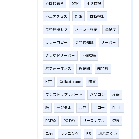
外国代表者
契約
４０枚機
不正アクセス
対策
自動検出
無料見積もり
メーカー指定
満足度
カラーコピー
専門的知識
サーバー
クラウドサーバー
4段給紙
パフォーマンス
近畿圏
維持費
NTT
Collastorage
関東
ワンストップサポート
パソコン
移転
紙
デジタル
共存
リコー
Ricoh
PCFAX
PC-FAX
リーズナブル
奈良
単価
ランニング
B5
壊れにくい