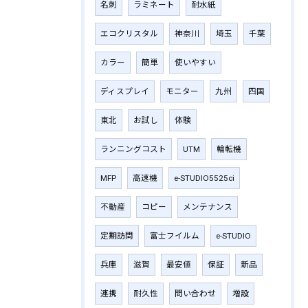
名刺
ラミネート
耐水紙
エコクリスタル
神奈川
埼玉
千葉
カラー
簡単
使いやすい
ディスプレイ
モニター
九州
四国
東北
お試し
体験
ランニングコスト
UTM
輪転機
MFP
高速機
e-STUDIO5525ci
不動産
コピー
メンテナンス
定期訪問
富士フイルム
e-STUDIO
兵庫
滋賀
最安値
保証
新品
連携
耐久性
問い合わせ
増設