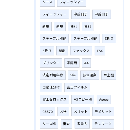
リース
フィニッシャー
フィニッシャー
中折冊子
中折冊子
新規
新規
便利
便利
ステープル機能
ステープル機能
Z折り
Z折り
機能
ファックス
FAX
プリンター
家庭用
A4
法定耐用年数
5年
独立開業
卓上機
自動仕分け
富士フィルム
富士ゼロックス
A3コピー機
Apeos
C3570
お得
メリット
デメリット
リース料
審査
省電力
テレワーク