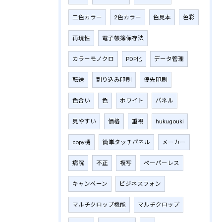
二色カラー
2色カラー
色見本
色彩
再現性
電子帳簿保存法
カラーモノクロ
PDF化
データ管理
転送
割り込み印刷
優先印刷
色合い
色
ホワイト
パネル
見やすい
価格
重視
hukugouki
copy機
簡単タッチパネル
メーカー
病院
不正
複写
ペーパーレス
キャンペーン
ビジネスフォン
マルチクロップ機能
マルチクロップ