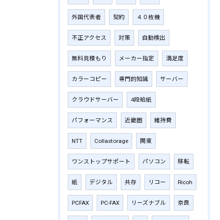
外国代表者
契約
４０枚機
不正アクセス
対策
自動検出
無料見積もり
メーカー指定
満足度
カラーコピー
専門的知識
サーバー
クラウドサーバー
4段給紙
パフォーマンス
近畿圏
維持費
NTT
Collastorage
関東
ワンストップサポート
パソコン
移転
紙
デジタル
共存
リコー
Ricoh
PCFAX
PC-FAX
リーズナブル
奈良