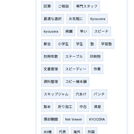
試算
ご相談
専門スタッフ
最適な選択
お気軽に
Kyoucera
kyousera
綺麗
早い
スピード
都会
小学生
学生
塾
学習塾
耐用年数
ステープル
印刷物
文書管理
スピーディー
作業
資料整理
コピー機本舗
スキップジャム
穴あけ
パンチ
製本
折り加工
中古
資産
償却期間
Net Viewer
KYOCERA
A3機
代表
海外
外国