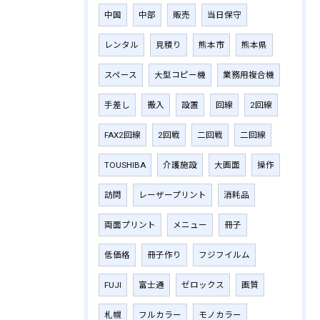
中国
中部
販売
当日保守
レンタル
見積り
熊本市
熊本県
スペース
大型コピー機
業務用複合機
手差し
搬入
設置
回線
2回線
FAX2回線
2回戦
二回戦
二回線
TOUSHIBA
介護施設
大画面
操作
訪問
レーザープリント
消耗品
両面プリント
メニュー
冊子
低価格
冊子作り
フジフイルム
FUJI
富士通
ゼロックス
画質
札幌
フルカラー
モノカラー