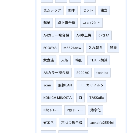
東芝テック
熊本
セット
独立
起業
卓上複合機
コンパクト
A4カラー複合機
A4卓上機
小さい
ECOSYS
M5526cdw
入れ替え
開業
飲食店
大阪
梅田
コスト削減
A3カラー複合機
2020AC
toshiba
scan
無線LAN
コニカミノルタ
KONICA MINOLTA
白
TASKalfa
3段トレー
2段トレー
効率化
省エネ
京セラ複合機
taskalfa2554ci