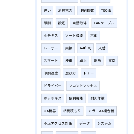
違い
消費電力
印刷枚数
TEC値
印刷
設定
自動取得
LANケーブル
ホチキス
ソート機能
京都
レーザー
実績
A4印刷
入替
スマート
沖縄
卓上
離島
東京
印刷速度
選び方
トナー
ドライバー
フロントアクセス
ホッチキス
便利機能
耐久年数
OA機器
相見積もり
カラーA4複合機
不正アクセス対策
データ
システム