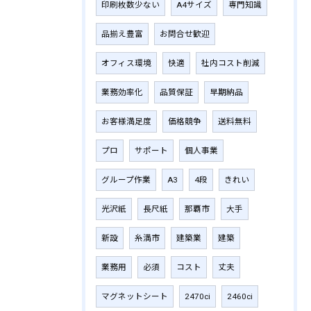
印刷枚数少ない
A4サイズ
専門知識
品揃え豊富
お問合せ歓迎
オフィス環境
快適
社内コスト削減
業務効率化
品質保証
早期納品
お客様満足度
価格競争
送料無料
プロ
サポート
個人事業
グループ作業
A3
4段
きれい
光沢紙
長尺紙
那覇市
大手
新設
糸満市
建築業
建築
業務用
必須
コスト
丈夫
マグネットシート
2470ci
2460ci