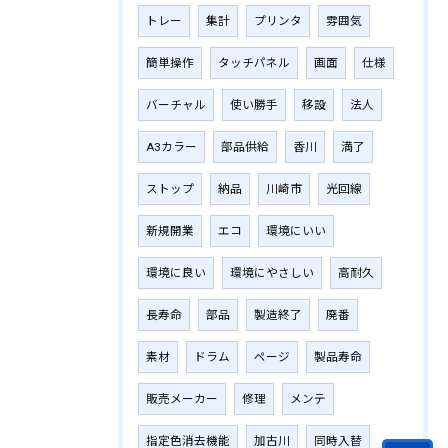
トレー
集計
プリンタ
雰囲気
簡単操作
タッチパネル
画面
仕様
バーチャル
使い勝手
移設
法人
A3カラー
部品供給
香川
満了
ストップ
納品
川崎市
光回線
新規開業
エコ
環境にいい
環境に良い
環境にやさしい
高耐久
長寿命
部品
製造終了
廃番
素材
ドラム
ページ
製品寿命
販売メーカー
修理
メンテ
指定色消去機能
加古川
同時入替