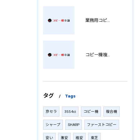
業務用コピー機の中古選び方と徳島県でお得に導入する費用相場ガイド YY
コピー機複合機の選び方と費用比較 MT
タグ
Tags
京セラ
3554ci
コピー機
複合機
シャープ
SHARP
ファーストコピー
安い
激安
格安
東芝