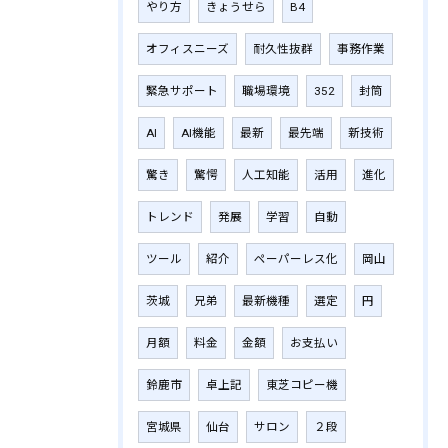
やり方
きょうせら
B4
オフィスニーズ
耐久性抜群
事務作業
緊急サポート
職場環境
352
封筒
AI
AI機能
最新
最先端
新技術
驚き
驚愕
人工知能
活用
進化
トレンド
発展
学習
自動
ツール
紹介
ペーパーレス化
岡山
茨城
兄弟
最新機種
選定
円
月額
料金
金額
お支払い
鈴鹿市
卓上記
東芝コピー機
宮城県
仙台
サロン
２段