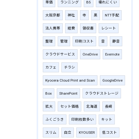
単価
ランニング
B5
壊れにくい
大阪京都
神社
寺
黒
NTT手配
法人携帯
経費
領収書
レシート
整理
管理
印刷コスト
音
静音
クラウドサービス
OneDrive
Evernote
カフェ
チラシ
Kyocera Cloud Print and Scan
GoogleDrive
Box
SharePoint
クラウドストレージ
拡大
セット価格
北海道
長崎
ふくごうき
印刷枚数多い
キット
スリム
自立
KYOUSER
低コスト