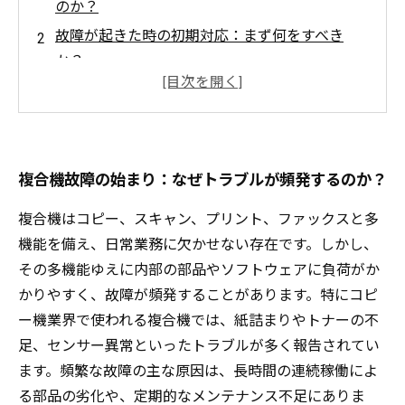
のか？
故障が起きた時の初期対応：まず何をすべき
か？
専門的な対処法：原因別の解決ステップを詳し
く解説
トラブル解決から予防へ：日常メンテナンスの
重要性とは？
複合機故障の始まり：なぜトラブルが頻発するのか？
最適な複合機運用の完成形：故障を乗り越えた
複合機はコピー、スキャン、プリント、ファックスと多
あとの業務効率向上
機能を備え、日常業務に欠かせない存在です。しかし、
複合機トラブル対策の基本知識と注意点まとめ
その多機能ゆえに内部の部品やソフトウェアに負荷がか
コピー機業界プロが教える、故障頻発時の賢い
かりやすく、故障が頻発することがあります。特にコピ
対応法
ー機業界で使われる複合機では、紙詰まりやトナーの不
足、センサー異常といったトラブルが多く報告されてい
ます。頻繁な故障の主な原因は、長時間の連続稼働によ
る部品の劣化や、定期的なメンテナンス不足にありま