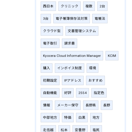
西日本
クリニック
複数
2台
3台
電子帳簿保存法対策
電帳法
クラウド型
文書管理システム
電子取引
請求書
Kyocera Cloud Information Manager
KCIM
購入
インボイス制度
環境
初期設定
IPアドレス
おすすめ
自動機能
好評
2554
指定色
情報
メーカー保守
長野県
長野
中部地方
特価
白黒
地方
北信越
松本
安曇野
塩尻