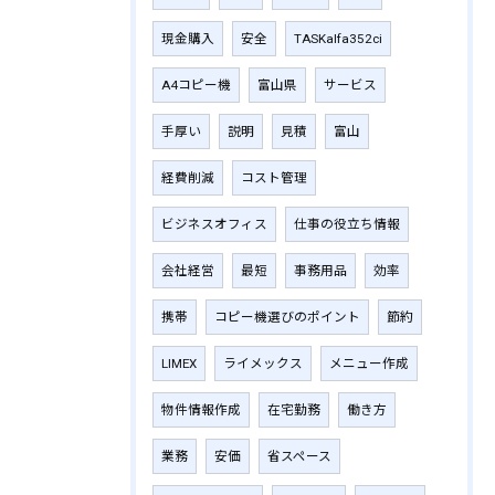
現金購入
安全
TASKalfa352ci
A4コピー機
富山県
サービス
手厚い
説明
見積
富山
経費削減
コスト管理
ビジネスオフィス
仕事の役立ち情報
会社経営
最短
事務用品
効率
携帯
コピー機選びのポイント
節約
LIMEX
ライメックス
メニュー作成
物件情報作成
在宅勤務
働き方
業務
安価
省スペース