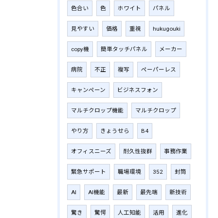
色合い
色
ホワイト
パネル
見やすい
価格
重視
hukugouki
copy機
簡単タッチパネル
メーカー
病院
不正
複写
ペーパーレス
キャンペーン
ビジネスフォン
マルチクロップ機能
マルチクロップ
やり方
きょうせら
B4
オフィスニーズ
耐久性抜群
事務作業
緊急サポート
職場環境
352
封筒
AI
AI機能
最新
最先端
新技術
驚き
驚愕
人工知能
活用
進化