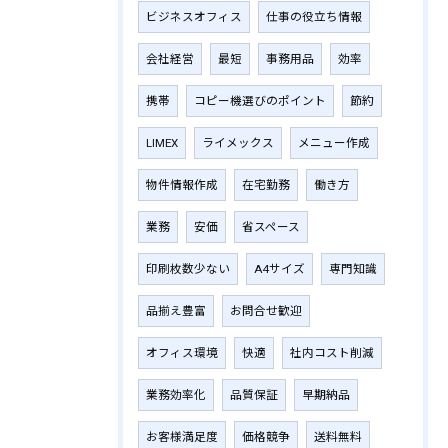
ビジネスオフィス
仕事の役立ち情報
会社経営
最短
事務用品
効率
携帯
コピー機選びのポイント
節約
LIMEX
ライメックス
メニュー作成
物件情報作成
在宅勤務
働き方
業務
安価
省スペース
印刷枚数少ない
A4サイズ
専門知識
品揃え豊富
お問合せ歓迎
オフィス環境
快適
社内コスト削減
業務効率化
品質保証
早期納品
お客様満足度
価格競争
送料無料