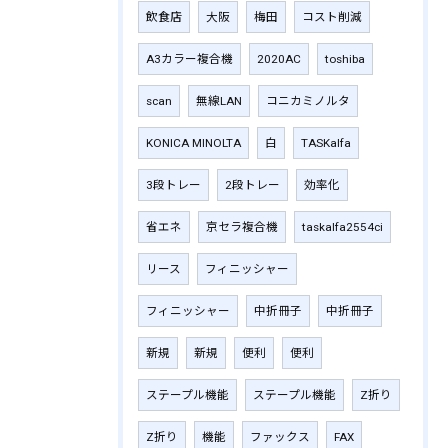
飲食店
大阪
梅田
コスト削減
A3カラー複合機
2020AC
toshiba
scan
無線LAN
コニカミノルタ
KONICA MINOLTA
白
TASKalfa
3段トレー
2段トレー
効率化
省エネ
京セラ複合機
taskalfa2554ci
リース
フィニッシャー
フィニッシャー
中折冊子
中折冊子
新規
新規
便利
便利
ステープル機能
ステープル機能
Z折り
Z折り
機能
ファックス
FAX