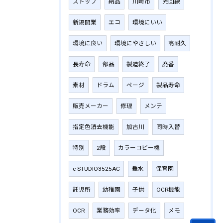
ストップ
納品
川崎市
光回線
新規開業
エコ
環境にいい
環境に良い
環境にやさしい
高耐久
長寿命
部品
製造終了
廃番
素材
ドラム
ページ
製品寿命
販売メーカー
修理
メンテ
指定色消去機能
加古川
同時入替
特別
2段
カラーコピー機
e-STUDIO3525AC
垂水
保育園
託児所
幼稚園
子供
OCR機能
OCR
業務効率
データ化
メモ