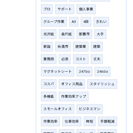
プロ
サポート
個人事業
グループ作業
A3
4段
きれい
光沢紙
長尺紙
那覇市
大手
新設
糸満市
建築業
建築
業務用
必須
コスト
丈夫
マグネットシート
2470ci
2460ci
コスパ
オフィス用品
スタイリッシュ
多機能
作業効率アップ
スモールオフィス
ビジネスマン
作業効率
仕事効率
時短
手間軽減