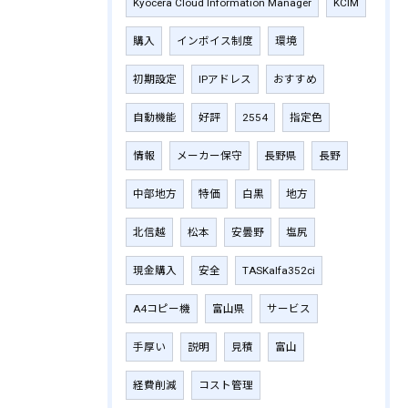
Kyocera Cloud Information Manager
KCIM
購入
インボイス制度
環境
初期設定
IPアドレス
おすすめ
自動機能
好評
2554
指定色
情報
メーカー保守
長野県
長野
中部地方
特価
白黒
地方
北信越
松本
安曇野
塩尻
現金購入
安全
TASKalfa352ci
A4コピー機
富山県
サービス
手厚い
説明
見積
富山
経費削減
コスト管理