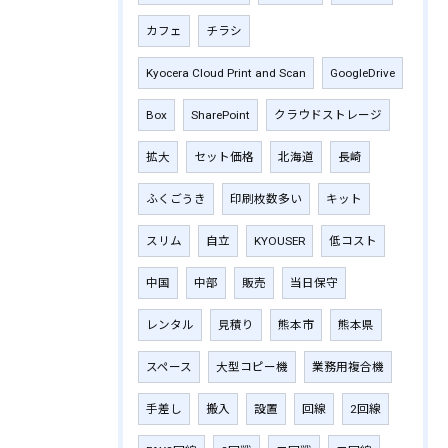
カフェ
チラシ
Kyocera Cloud Print and Scan
GoogleDrive
Box
SharePoint
クラウドストレージ
拡大
セット価格
北海道
長崎
ふくごうき
印刷枚数多い
キット
スリム
自立
KYOUSER
低コスト
中国
中部
販売
当日保守
レンタル
見積り
熊本市
熊本県
スペース
大型コピー機
業務用複合機
手差し
搬入
設置
回線
2回線