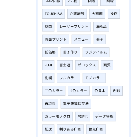
FAX2回線
2回戦
二回戦
二回線
TOUSHIBA
介護施設
大画面
操作
訪問
レーザープリント
消耗品
両面プリント
メニュー
冊子
低価格
冊子作り
フジフイルム
FUJI
富士通
ゼロックス
画質
札幌
フルカラー
モノカラー
二色カラー
2色カラー
色見本
色彩
再現性
電子帳簿保存法
カラーモノクロ
PDF化
データ管理
転送
割り込み印刷
優先印刷