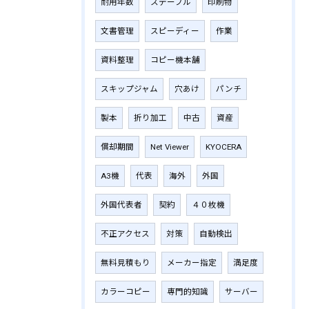
耐用年数
ステープル
印刷物
文書管理
スピーディー
作業
資料整理
コピー機本舗
スキップジャム
穴あけ
パンチ
製本
折り加工
中古
資産
償却期間
Net Viewer
KYOCERA
A3機
代表
海外
外国
外国代表者
契約
４０枚機
不正アクセス
対策
自動検出
無料見積もり
メーカー指定
満足度
カラーコピー
専門的知識
サーバー