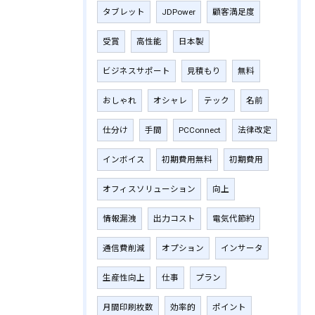
タブレット
JDPower
顧客満足度
受賞
高性能
日本製
ビジネスサポート
見積もり
無料
おしゃれ
オシャレ
テック
名前
仕分け
手間
PCConnect
法律改定
インボイス
初期費用無料
初期費用
オフィスソリューション
向上
情報漏洩
出力コスト
電気代節約
通信費削減
オプション
インサータ
生産性向上
仕事
プラン
月間印刷枚数
効率的
ポイント