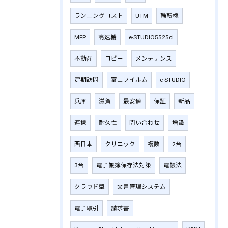
ランニングコスト
UTM
輪転機
MFP
高速機
e-STUDIO5525ci
不動産
コピー
メンテナンス
定期訪問
富士フイルム
e-STUDIO
兵庫
滋賀
最安値
保証
新品
連携
耐久性
問い合わせ
増設
西日本
クリニック
複数
2台
3台
電子帳簿保存法対策
電帳法
クラウド型
文書管理システム
電子取引
請求書