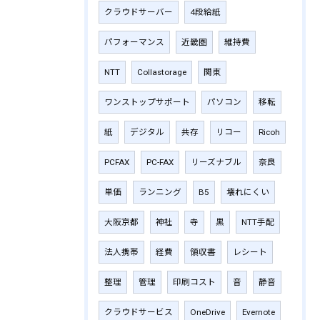
クラウドサーバー
4段給紙
パフォーマンス
近畿圏
維持費
NTT
Collastorage
関東
ワンストップサポート
パソコン
移転
紙
デジタル
共存
リコー
Ricoh
PCFAX
PC-FAX
リーズナブル
奈良
単価
ランニング
B5
壊れにくい
大阪京都
神社
寺
黒
NTT手配
法人携帯
経費
領収書
レシート
整理
管理
印刷コスト
音
静音
クラウドサービス
OneDrive
Evernote