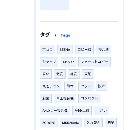
タグ
Tags
京セラ
3554ci
コピー機
複合機
シャープ
SHARP
ファーストコピー
安い
激安
格安
東芝
東芝テック
熊本
セット
独立
起業
卓上複合機
コンパクト
A4カラー複合機
A4卓上機
小さい
ECOSYS
M5526cdw
入れ替え
開業