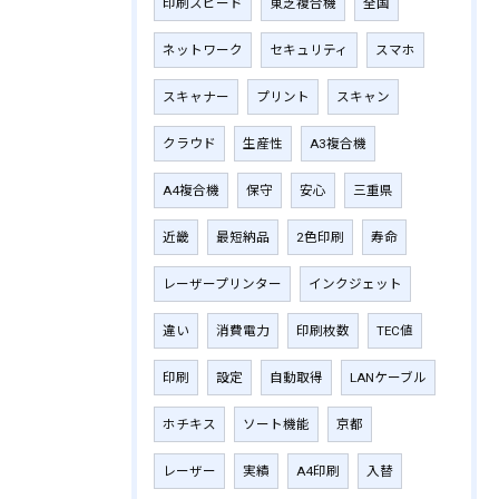
印刷スピード
東芝複合機
全国
ネットワーク
セキュリティ
スマホ
スキャナー
プリント
スキャン
クラウド
生産性
A3複合機
A4複合機
保守
安心
三重県
近畿
最短納品
2色印刷
寿命
レーザープリンター
インクジェット
違い
消費電力
印刷枚数
TEC値
印刷
設定
自動取得
LANケーブル
ホチキス
ソート機能
京都
レーザー
実績
A4印刷
入替