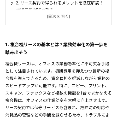
2. リース契約で得られるメリットを徹底解説！
初期費用削減の秘密
3. 複合機選びのポイント：最新機種を賢く活用
する方法
4. 効果的なランニングコスト管理で無駄を削
減！運用の工夫とは？
1. 複合機リースの基本とは？業務効率化の第一歩を
5. 保守サービスも重要！リース活用でオフィス
踏み出そう
の業務効率が劇的に向上した事例紹介
複合機リースは、オフィスの業務効率化に不可欠な手段
6. 複合機リース導入後に注意すべきトラブルと
として注目されています。初期費用を抑えつつ最新の複
その対策
合機を導入できるため、資金負担を軽減しながら業務の
7. 未来のオフィスはこう変わる！複合機リース
スピードアップが可能です。特に、コピー、プリント、
で実現する次世代の業務環境
スキャン、ファックスなど複数の機能を1台でまかなえる
複合機は、オフィスの作業効率を大幅に向上させます。
リース契約では保守サービスも含まれ、故障時の対応や
消耗品の管理などの手間を減らせるため、トラブルによ