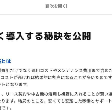
業務用コピー機の購入時に抑えたい値段相場の知
コスト削減に役立つ業務用コピー機リースの活用
業務用コピー機導入時に注意すべきポイントを解
新品と中古で業務用コピー機の違いを比較
く導入する秘訣を公開
業務用コピー機新品と中古のコスト差を徹底分析
中古業務用コピー機のメリットと選び方のコツ
新品業務用コピー機の値段相場と選定ポイント
業務用コピー機購入時に知っておきたい耐用年数
略とは
中古業務用コピー機選びで失敗しないチェック項
期費用だけでなく運用コストやメンテナンス費用まで含め
業務用コピー機リースでコスト削減を実現
グコストが高ければ結果的に割高になることが多いためで
業務用コピー機リース契約のメリットと注意点
ントとなります。
リース料金と業務用コピー機の総コスト比較法
く、リース契約や中古機の活用も視野に入れることが賢い
業務用コピー機リースで失敗しない選定ポイント
なります。結局のところ、安くても安定した稼働とサポー
リース期間と業務用コピー機のコスト最適化戦略
要です。