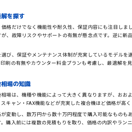
リース契約時の業務用コピー機サポート内容とは
最適な業務用コピー機の選び方を徹底解説
適解を探す
業務用コピー機を選ぶ際の機能とコストのバラン
、価格だけでなく機能性や耐久性、保証内容にも注目しま
オフィス規模別業務用コピー機の選定ポイント
すが、故障リスクやサポートの有無が懸念点です。逆に新
業務用コピー機のランキングを参考にする利点
業務用コピー機購入時に重視すべきスペックとは
を選び、保証やメンテナンス体制が充実しているモデルを
業務用コピー機の値段と性能比較のコツを紹介
ー印刷の有無やカウンター料金プランも考慮し、最適解を
安く購入したい方必見の業務用コピー機活用法
業務用コピー機を安く手に入れる情報収集術
段相場の知識
低価格業務用コピー機で業務効率化を実現する方
段相場は、機種や機能によって大きく異なりますが、おお
業務用コピー機中古活用で費用を抑えるアイデア
スキャン・FAX機能などが充実した複合機ほど価格が高
業務用コピー機の購入タイミングと賢い選び方
格が変動し、数万円から数十万円程度で購入可能なものも
業務用コピー機のランニングコスト削減テクニッ
す。購入前には複数の見積もりを取り、価格の内訳やラン
業務用コピー機の賢い導入事例とコツをご紹介