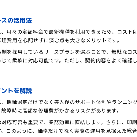
業務用コピー機導入でコスト削減に成功した体験
中古業務用コピー機を活用したオフィスの事例紹
ースの活用法
リース活用で業務用コピー機コストを減らす工夫
れ、月々の定額料金で最新機種を利用できるため、コスト
業務用コピー機導入時に役立つ販売業者選びのコ
修理費用を心配せずに済む点も大きなメリットです。
業務用コピー機のトータルコスト抑制ポイント
金制を採用しているリースプランを選ぶことで、無駄なコ
応じて柔軟に対応可能です。ただし、契約内容をよく確認
イントを解説
は、機種選定だけでなく導入後のサポート体制やランニン
、故障時に高額な修理費がかかるリスクがあります。
の対応可否も重要で、業務効率に直結します。さらに、印
す。このように、価格だけでなく実際の運用を見据えた総