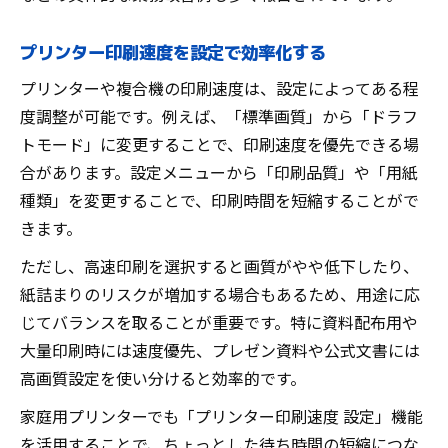
プリンター印刷速度を設定で効率化する
プリンターや複合機の印刷速度は、設定によってある程
度調整が可能です。例えば、「標準画質」から「ドラフ
トモード」に変更することで、印刷速度を優先できる場
合があります。設定メニューから「印刷品質」や「用紙
種類」を変更することで、印刷時間を短縮することがで
きます。
ただし、高速印刷を選択すると画質がやや低下したり、
紙詰まりのリスクが増加する場合もあるため、用途に応
じてバランスを取ることが重要です。特に資料配布用や
大量印刷時には速度優先、プレゼン資料や公式文書には
高画質設定を使い分けると効率的です。
家庭用プリンターでも「プリンター印刷速度 設定」機能
を活用することで、ちょっとした待ち時間の短縮につな