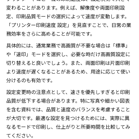
変わることがあります。例えば、解像度や両面印刷設
定、印刷品質モードの選択によって速度が変動します。
「プリンター印刷速度 設定」を見直すことで、日常の業
務効率をさらに高めることが可能です。
具体的には、通常業務で高画質が不要な場合は「標準」
や「速印」モードを選択し、必要な時だけ高画質設定に
切り替えると良いでしょう。また、両面印刷は片面印刷
より速度が遅くなることがあるため、用途に応じて使い
分けるのも有効です。
設定変更時の注意点として、速さを優先しすぎると印刷
品質が低下する場合があります。特に写真や細かい図表
を含む資料では、品質と速度のバランスを考慮すること
が大切です。最適な設定を見つけるためには、実際に異
なるモードで印刷し、仕上がりと所要時間を比較してみ
てください。