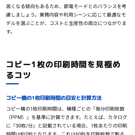
高くなる傾向もあるため、節電モードとのバランスを考
慮しましょう。業務内容や利用シーンに応じて最適なモ
デルを選ぶことが、コストと生産性の両立につながりま
す。
コピー1枚の印刷時間を見極め
るコツ
コピー機の1枚印刷時間の目安と計算方法
コピー機の1枚印刷時間は、機種ごとの「毎分印刷枚数
（PPM）」を基準に計算できます。たとえば、カタログ
に「30枚/分」と記載されている場合、1枚あたりの印刷
時間は約2秒となります。これは60秒を印刷枚数で割る