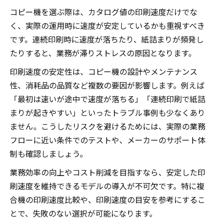
コピー機を選ぶ際は、カタログ値の印刷速度だけでな
く、実際の運用時に速度が安定しているかも重視すべき
です。連続印刷時に速度が落ちたり、紙詰まりが頻発し
たりすると、業務が滞りストレスの原因となります。
印刷速度の安定性は、コピー機の設計やメンテナンス
性、消耗品の品質など複数の要因が影響します。例えば
「最初は速いが途中で速度が落ちる」「連続印刷で紙詰
まりが起きやすい」といったトラブル事例も少なくあり
ません。こうしたリスクを避けるためには、実際の業務
フローに近い条件でのテストや、メーカーのサポート体
制も確認しましょう。
業務効率の向上やコスト削減を目指すなら、安定した印
刷速度を維持できるモデルの導入が不可欠です。特に複
合機の印刷速度比較や、印刷速度の目安を参考にするこ
とで、失敗のない選択が可能になります。