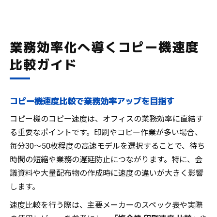
業務効率化へ導くコピー機速度
比較ガイド
コピー機速度比較で業務効率アップを目指す
コピー機のコピー速度は、オフィスの業務効率に直結す
る重要なポイントです。印刷やコピー作業が多い場合、
毎分30～50枚程度の高速モデルを選択することで、待ち
時間の短縮や業務の遅延防止につながります。特に、会
議資料や大量配布物の作成時に速度の違いが大きく影響
します。
速度比較を行う際は、主要メーカーのスペック表や実際