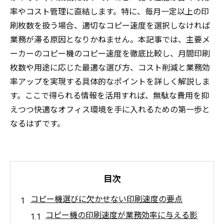
率やコスト管理に直結します。特に、毎月一定以上の印
刷枚数を扱う場合、適切なコピー速度を選択しなければ
業務が滞る原因となりかねません。本記事では、主要メ
ーカーのコピー機のコピー速度を徹底比較し、月間印刷
枚数や用途に応じた最適な選び方、コスト削減と業務効
率アップを実現する具体的なポイントを詳しく解説しま
す。ここで得られる情報を活用すれば、無駄な費用を抑
えつつ快適なオフィス環境を手に入れるための第一歩と
なるはずです。
目次
コピー機選びに欠かせない印刷速度の要点
コピー機の印刷速度が業務効率に与える影