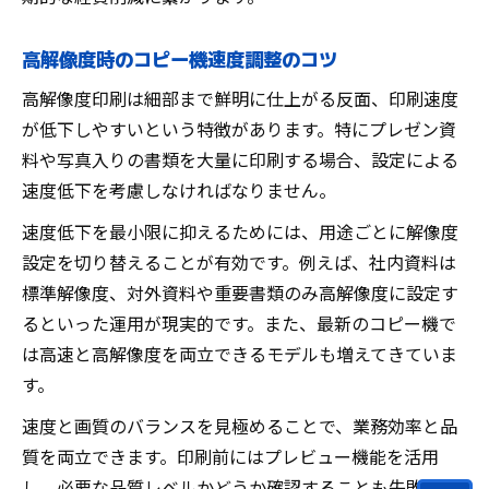
高解像度時のコピー機速度調整のコツ
高解像度印刷は細部まで鮮明に仕上がる反面、印刷速度
が低下しやすいという特徴があります。特にプレゼン資
料や写真入りの書類を大量に印刷する場合、設定による
速度低下を考慮しなければなりません。
速度低下を最小限に抑えるためには、用途ごとに解像度
設定を切り替えることが有効です。例えば、社内資料は
標準解像度、対外資料や重要書類のみ高解像度に設定す
るといった運用が現実的です。また、最新のコピー機で
は高速と高解像度を両立できるモデルも増えてきていま
す。
速度と画質のバランスを見極めることで、業務効率と品
質を両立できます。印刷前にはプレビュー機能を活用
し、必要な品質レベルかどうか確認することも失敗を防