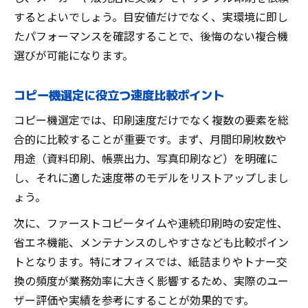
するとよいでしょう。目安値だけでなく、実環境に即し
たパフォーマンスを確認することで、後悔のない複合機
選びが可能になります。
コピー機選定に役立つ速度比較ポイント
コピー機選定では、印刷速度だけでなく複数の要素を総
合的に比較することが重要です。まず、月間印刷枚数や
用途（資料印刷、帳票出力、写真印刷など）を明確に
し、それに適した速度帯のモデルをリストアップしまし
ょう。
次に、ファーストコピータイムや連続印刷時の安定性、
省エネ機能、メンテナンスのしやすさなども比較ポイン
トとなります。特にオフィスでは、紙詰まりやトナー交
換の頻度が業務効率に大きく影響するため、実際のユー
ザー評価や実績を参考にすることが効果的です。