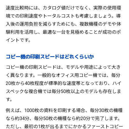
速度比較時には、カタログ値だけでなく、実際の使用環
境での印刷速度やトータルコストも考慮しましょう。導
入後の運用負担を減らすためにも、複数機種のデモや体
験利用を活用し、最適な一台を見極めることが成功のポ
イントです。
コピー機の印刷スピードはどれくらいか
コピー機の印刷スピードは、モデルや用途によって大き
く異なります。一般的なオフィス用コピー機では、毎分
20枚から40枚程度が標準的な速度帯となっており、ハイ
スペックな複合機では毎分50枚以上のモデルも存在しま
す。
例えば、1000枚の資料を印刷する場合、毎分30枚の機種
なら約34分、毎分50枚の機種なら約20分で完了します。
ただし、最初の1枚が出るまでにかかるファーストコピー