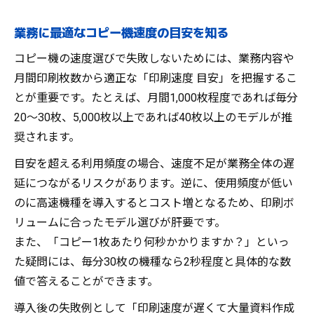
業務に最適なコピー機速度の目安を知る
コピー機の速度選びで失敗しないためには、業務内容や
月間印刷枚数から適正な「印刷速度 目安」を把握するこ
とが重要です。たとえば、月間1,000枚程度であれば毎分
20～30枚、5,000枚以上であれば40枚以上のモデルが推
奨されます。
目安を超える利用頻度の場合、速度不足が業務全体の遅
延につながるリスクがあります。逆に、使用頻度が低い
のに高速機種を導入するとコスト増となるため、印刷ボ
リュームに合ったモデル選びが肝要です。
また、「コピー1枚あたり何秒かかりますか？」といっ
た疑問には、毎分30枚の機種なら2秒程度と具体的な数
値で答えることができます。
導入後の失敗例として「印刷速度が遅くて大量資料作成