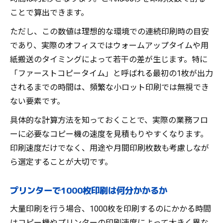
ことで算出できます。
ただし、この数値は理想的な環境での連続印刷時の目安
であり、実際のオフィスではウォームアップタイムや用
紙搬送のタイミングによって若干の差が生じます。特に
「ファーストコピータイム」と呼ばれる最初の1枚が出力
されるまでの時間は、頻繁な小ロット印刷では無視でき
ない要素です。
具体的な計算方法を知っておくことで、実際の業務フロ
ーに必要なコピー機の速度を見積もりやすくなります。
印刷速度だけでなく、用途や月間印刷枚数も考慮しなが
ら選定することが大切です。
プリンターで1000枚印刷は何分かかるか
大量印刷を行う場合、1000枚を印刷するのにかかる時間
はコピー機やプリンターの印刷速度によって大きく異な