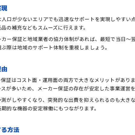
地方事業に最適なコピー機保証の選び方
実現
コピー機保証付きサポートで安心独立開業
な人口が少ないエリアでも迅速なサポートを実現しやすい
メーカー保証付きコピー機導入時の注意点
耗品の補充などもスムーズに行えます。
コピー機保証付き導入で失敗しない選択法
ーカー保証と地域業者の協力体制があれば、最短で当日～
コピー機保証条件を事前に把握する重要性
選ぶ際は地域のサポート体制を重視しましょう。
コピー機保証範囲を確認してリスクを回避
コピー機保証付き導入時の契約ポイント
理由
コピー機保証とサポート内容を比較するコツ
安定した事業運営を支えるコピー機保証の選び方
ー保証はコスト面・運用面の両方で大きなメリットがあり
コピー機保証が事業運営に与える安心効果
ースが多いため、メーカー保証の存在が安定した事業運営
コピー機保証の選択で経営リスクを軽減する
予測がしやすくなり、突発的な出費を抑えられるのも大き
コピー機保証付きで安定運用するためのポイント
長期的な機器の安定稼働にもつながります。
コピー機保証の違いを比較し最適を選ぶ方法
コピー機保証を活かした長期安定経営の秘訣
する方法