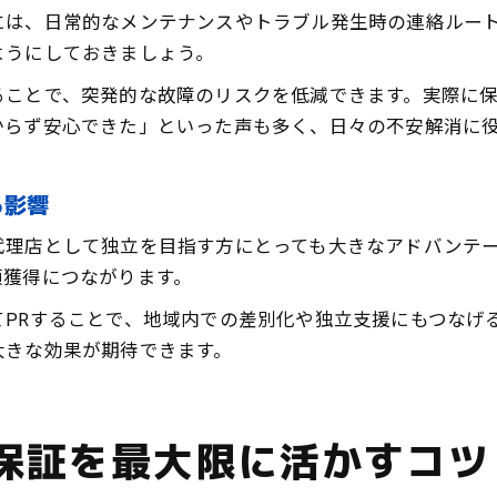
独立開業を目指すなら注目したいコピー機の保証活用
には、日常的なメンテナンスやトラブル発生時の連絡ルー
コピー機保証を活かした独立開業の始め方
ようにしておきましょう。
コピー機保証で初期投資リスクを抑える方法
ることで、突発的な故障のリスクを低減できます。実際に
コピー機保証利用で独立支援を強化するコツ
からず安心できた」といった声も多く、日々の不安解消に
コピー機保証付き開業で安定運営を実現する
コピー機保証の活用で競争力を高める戦略
る影響
代理店として独立を目指す方にとっても大きなアドバンテ
頼獲得につながります。
PRすることで、地域内での差別化や独立支援にもつなげ
大きな効果が期待できます。
保証を最大限に活かすコツ