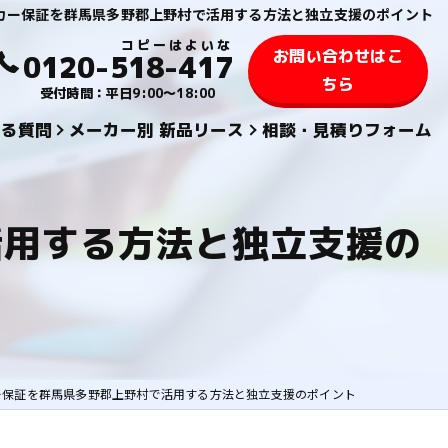
カー保証を群馬県多野郡上野村で活用する方法と独立支援のポイント
お問い合わせはこ
0120-518-417
ちら
受付時間：平日9:00～18:00
ある質問
メーカー別 新品リース
相談・見積りフォーム
KYOCERA 京セラ
活用する方法と独立支援の
TOSHIBA 東芝
SHARPシャープ
FUJIFILM 富士フィルム
KONICA MINOLTAコニカミノルタ
ー保証を群馬県多野郡上野村で活用する方法と独立支援のポイント