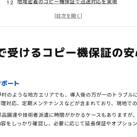
地域密着のコピー機保証で迅速対応を実現
コピー機保証が上野村の事業者を守る理由
コピー機保証利用で日々の不安を解消する方法
コピー機保証が上野村ビジネスに与える影響
コピー機のメーカー保証を最大限に活かすコツ
で受けるコピー機保証の安
コピー機保証内容の確認で無駄な出費を防ぐ
コピー機保証の活用でサービスを有効利用する方
コピー機保証期間を賢く延長する活用ポイント
コピー機保証の申請手続きでよくある注意点
サポート
コピー機保証を活用し業務効率を上げる工夫
野村のような地方エリアでも、導入後の万が一のトラブル
地方での独立支援に適したコピー機サポート体制
修理対応、定期メンテナンスなどが含まれており、現地で
コピー機保証を活用した独立支援のポイント
部品調達や技術者派遣に時間がかかるケースもありますが
地方で選ばれるコピー機サポート体制の特徴
内容をしっかり確認し、必要に応じて延長保証やオプショ
コピー機保証が独立開業を後押しする理由