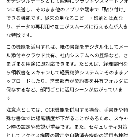
をデジタルデータとして瞬時にクラウドやスマートフォ
クラウド共有でコピー機の活用幅が広がる
ンに転送し、そのまま他のアプリや端末で「貼り付け」
理由
できる機能です。従来の単なるコピー・印刷とは異な
アプリ連携が進化するデジタル複合機の強
り、データの再利用や加工がスムーズに行える点が大き
み
な特徴です。
コピー機導入で見落とせないセキュリティ
この機能を活用すれば、紙の書類をデジタル化してメー
対策
ル添付やクラウド共有、社内システムへの登録など、さ
コピー機活用によるペーパーレス化への道筋
まざまな用途に即対応できます。たとえば、経理部門な
コピー機の活用でペーパーレス化に近づく
ら領収書をスキャンして経費精算システムにそのままア
方法
ップロードしたり、営業部門が契約書を共有フォルダに
デジタル複合機が変える書類管理と業務効
保存するなど、部門ごとに活用シーンが広がっていま
率
す。
コピー機のスキャン機能で資料をデジタル
注意点としては、OCR機能を併用する場合、手書きや特
化
殊な書体では認識精度が下がることがあるため、スキャ
スマート機能でペーパーレス化を実践する
ン時の設定や確認が重要です。また、セキュリティ対策
コツ
としてアクセス権限の設定や自動消去機能の活用も検討