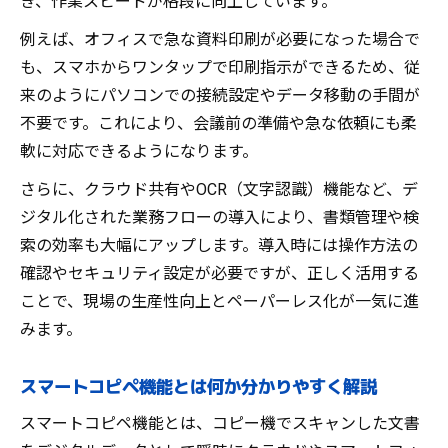
き、作業スピードが格段に向上しています。
スマホ連携でコピー機の印刷がもっと手軽
例えば、オフィスで急な資料印刷が必要になった場合で
に
も、スマホからワンタップで印刷指示ができるため、従
専用アプリとコピー機で業務が効率的に進
来のようにパソコンでの接続設定やデータ移動の手間が
化
不要です。これにより、会議前の準備や急な依頼にも柔
Wi-Fi接続でコピー機のスマート化を実感す
軟に対応できるようになります。
る
さらに、クラウド共有やOCR（文字認識）機能など、デ
コピー機とスマホを繋ぐ効果的な方法を解
ジタル化された業務フローの導入により、書類管理や検
説
索の効率も大幅にアップします。導入時には操作方法の
アプリを使ったコピー機の便利な使い方
確認やセキュリティ設定が必要ですが、正しく活用する
ことで、現場の生産性向上とペーパーレス化が一気に進
クラウド共有対応コピー機の選び方
みます。
コピー機選びで外せないクラウド連携の重
要性
スマートコピペ機能とは何か分かりやすく解説
業務用コピー機のクラウド対応機能比較ポ
イント
スマートコピペ機能とは、コピー機でスキャンした文書