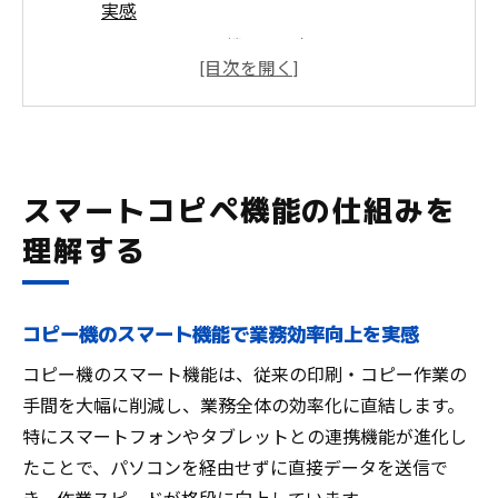
実感
スマートコピペ機能とは何か分かりやすく
解説
コピー機とスマホが連携する仕組みの基本
複合機のアプリ活用で作業が変わる理由
デジタル複合機が選ばれる最新トレンド
スマートコピペ機能の仕組みを
コピー機スマート機能が業務効率を高める理由
理解する
コピー機スマート機能が時短に役立つ理由
クラウド共有でコピー機の利用範囲が拡大
業務用コピー機が生産性向上に貢献する仕
コピー機のスマート機能で業務効率向上を実感
組み
コピー機のスマート機能は、従来の印刷・コピー作業の
印刷からスキャンまでワンストップで効率
手間を大幅に削減し、業務全体の効率化に直結します。
化
特にスマートフォンやタブレットとの連携機能が進化し
アプリ連携によるコピー機活用の新常識
たことで、パソコンを経由せずに直接データを送信で
スマホ連携で広がるコピー機活用のヒント