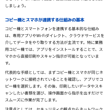
コピー機導入で文書の共有が簡単に進む理
しましょう。
由
導入前に知るべきコピー機スマート機能の落と
コピー機とスマホが連携する仕組みの基本
し穴
コピー機とスマートフォンを連携する基本的な仕組み
コピー機スマート機能の意外な注意点を解
は、専用アプリやWi-Fiダイレクト、クラウドサービスを
説
介してデータをやり取りする方法が主流です。特に業務
スマホ連携コピー機の設定で失敗しない方
用コピー機では、アプリをインストールすることで、ス
法
マホから直接印刷やスキャン指示が可能となっていま
アプリ対応複合機でよくあるトラブルと対
す。
策
代表的な手順としては、まずコピー機とスマホが同じネ
クラウド共有時のコピー機セキュリティ課
ットワークに接続されていることを確認し、アプリでコ
題
ピー機を選択します。その後、印刷したいデータやスキ
コピー機導入前に確認したい運用ポイント
ャンしたい書類を選び、操作画面から指示を出すだけで
スムーズに作業が完了します。
注意点としては、セキュリティの観点からネットワーク