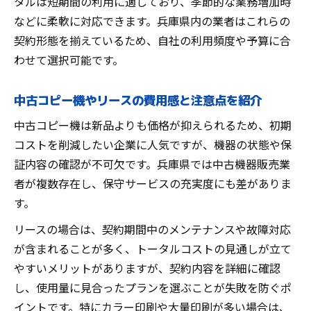
タルは短期間の利用に適しており、季節的な業務増加時
リース・レンタルの今後の費用変動を予測
などに柔軟に対応できます。兵庫県内の業者はこれらの
する
契約形態を揃えているため、自社の利用頻度や予算に合
わせて選択可能です。
中古コピー機の価格推移と再販価値に注目
印刷機や大判機のニーズ増加による相場変
中古コピー機やリースの費用感と注意点を紹介
化
中古コピー機は新品よりも価格が抑えられるため、初期
導入方法ごとの価格差と選び方の最新傾向
コストを削減したい企業に人気ですが、機器の状態や保
コスト比較から見る最適な業務用コピー機選び
証内容の確認が不可欠です。兵庫県では中古機器販売業
業務用コピー機コスト比較で重視すべきポ
者が複数存在し、保守サービスの充実度にも差がありま
イント
す。
リースと購入どちらがお得か総額で検証
リースの場合は、契約期間中のメンテナンスや故障対応
中古コピー機の価格とメンテナンス費用の
が含まれることが多く、トータルコストの見通しが立て
実際
やすいメリットがありますが、契約内容を詳細に確認
業務用プリンターや大判機とのコスト比較
し、使用量に見合ったプランを選ぶことが失敗を防ぐポ
も必須
イントです。特にカラー印刷や大量印刷が多い場合は、