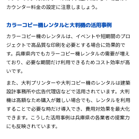
保守契約やカウンター料金の落とし穴に注
カウンター料金の設定に注意しましょう。
意
運用後の負担を減らすコピー機導入のコツ
カラーコピー機レンタルと大判機の活用事例
業務用コピー機導入後の維持費削減ポイン
カラーコピー機のレンタルは、イベントや短期間のプロ
ト
ジェクトで高品質な印刷を必要とする場合に効果的で
保守契約やトナー費用の負担を軽減する方
す。兵庫県内でもカラーコピー機レンタルの需要が増え
法
ており、必要な期間だけ利用できるためコスト効率が高
予想外のコストを避ける使い方と管理法
いです。
複合機や大判プリンタの運用サポート体制
また、大判プリンターや大判コピー機のレンタルは建築
を確認
設計事務所や広告代理店などで活用されています。大判
コピー機売却時の価格と入れ替えの注意点
機は高額なため購入が難しい場合でも、レンタルを利用
することで必要な時だけ導入でき、費用対効果を最大化
できます。こうした活用事例は兵庫県の各業者の提案力
にも反映されています。