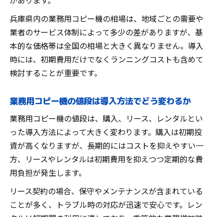
があります。
プリンターや印刷機貸し出しの相場を確認
兵庫県内の業務用コピー機の相場は、地域ごとの需要や
業務用コピー機購入と中古導入の総額比較
業者のサービス体制によって多少の差がありますが、基
リースやレンタルで賢く選ぶ業務用コピー機
本的な価格帯は全国の相場と大きく異なりません。導入
業務用コピー機リースのメリットと注意点
時には、初期費用だけでなくランニングコストも含めて
レンタルプラン活用で導入コストを抑える
検討することが重要です。
工夫
業務用コピー機の値段は導入方法でどう変わるか
カラーコピー機や大判プリンターのリース
事情
業務用コピー機の値段は、購入、リース、レンタルとい
個人事業主も使えるプリンターレンタルの
った導入方法によって大きく変わります。購入は初期投
選択肢
資が高くなりますが、長期的にはコストを抑えやすい一
リースとレンタルで違うメンテナンス内容
方、リースやレンタルは初期費用を抑えつつ定期的な費
を比較
用負担が発生します。
兵庫県で注目の業務用コピー機価格動向
リース契約の場合、保守やメンテナンスが含まれている
兵庫県の業務用コピー機価格トレンドを解
ことが多く、トラブル時の対応が迅速で安心です。レン
説