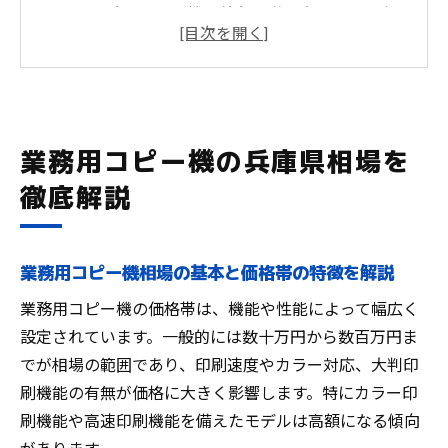
業務用コピー機の値段は導入方法でどう変
わるか
中古コピー機やリースの費用感と注意点を
紹介
カラーコピー機レンタルと大判機の活用事
業務用コピー機の兵庫県相場を
例
徹底解説
業務用コピー機の相場を兵庫県の傾向から
分析
初めての導入で迷わない業務用コピー機費用
業務用コピー機相場の基本と価格帯の特徴を解説
業務用コピー機の初期費用と月額の違いを
業務用コピー機の価格帯は、機能や性能によって幅広く
整理
設定されています。一般的には数十万円から数百万円ま
リースとレンタルの費用比較と選び方のコ
でが相場の範囲であり、印刷速度やカラー対応、大判印
ツ
刷機能の有無が価格に大きく影響します。特にカラー印
A2対応や大判プリンターの導入費用も押さ
刷機能や高速印刷機能を備えたモデルは高額になる傾向
える