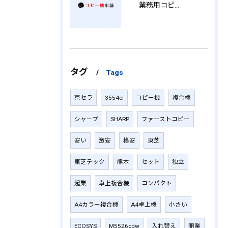
業務用コピー機の中古選び方と徳島県でお得に導入する費用相場ガイド YY
タグ
Tags
京セラ
3554ci
コピー機
複合機
シャープ
SHARP
ファーストコピー
安い
激安
格安
東芝
東芝テック
熊本
セット
独立
起業
卓上複合機
コンパクト
A4カラー複合機
A4卓上機
小さい
ECOSYS
M5526cdw
入れ替え
開業