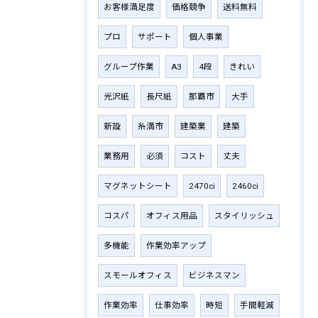
お客様満足度
価格競争
送料無料
プロ
サポート
個人事業
グループ作業
A3
4段
きれい
光沢紙
長尺紙
那覇市
大手
新設
糸満市
建築業
建築
業務用
必須
コスト
丈夫
マグネットシート
2470ci
2460ci
コスパ
オフィス用品
スタイリッシュ
多機能
作業効率アップ
スモールオフィス
ビジネスマン
作業効率
仕事効率
時短
手間軽減