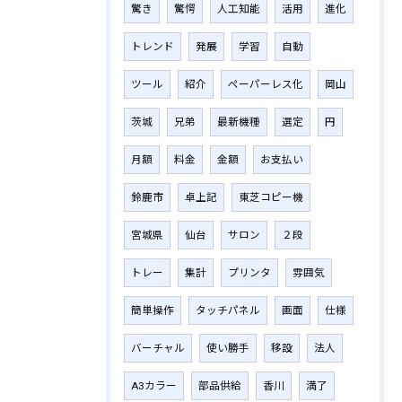
驚き
驚愕
人工知能
活用
進化
トレンド
発展
学習
自動
ツール
紹介
ペーパーレス化
岡山
茨城
兄弟
最新機種
選定
円
月額
料金
金額
お支払い
鈴鹿市
卓上記
東芝コピー機
宮城県
仙台
サロン
２段
トレー
集計
プリンタ
雰囲気
簡単操作
タッチパネル
画面
仕様
バーチャル
使い勝手
移設
法人
A3カラー
部品供給
香川
満了