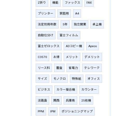
Z折り
機能
ファックス
FAX
プリンター
家庭用
A4
法定耐用年数
5年
独立開業
卓上機
自動仕分け
富士フィルム
富士ゼロックス
A3コピー機
Apeos
C3570
お得
メリット
デメリット
リース料
審査
省電力
テレワーク
サイズ
モノクロ
特殊紙
オフィス
ビジネス
カラー複合機
カウンター
淡路島
関西
兵庫県
25枚機
PPM
IPM
ポジショニングマップ