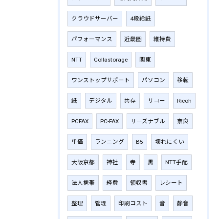
クラウドサーバー
4段給紙
パフォーマンス
近畿圏
維持費
NTT
Collastorage
関東
ワンストップサポート
パソコン
移転
紙
デジタル
共存
リコー
Ricoh
PCFAX
PC-FAX
リーズナブル
奈良
単価
ランニング
B5
壊れにくい
大阪京都
神社
寺
黒
NTT手配
法人携帯
経費
領収書
レシート
整理
管理
印刷コスト
音
静音