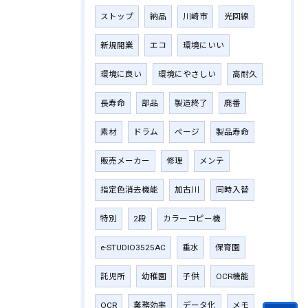
ストップ
納品
川崎市
光回線
新規開業
エコ
環境にいい
環境に良い
環境にやさしい
高耐久
長寿命
部品
製造終了
廃番
素材
ドラム
ページ
製品寿命
販売メーカー
修理
メンテ
指定色消去機能
加古川
同時入替
特別
2段
カラーコピー機
e-STUDIO3525AC
垂水
保育園
託児所
幼稚園
子供
OCR機能
OCR
業務効率
データ化
メモ