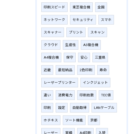
印刷スピード
東芝複合機
全国
ネットワーク
セキュリティ
スマホ
スキャナー
プリント
スキャン
クラウド
生産性
A3複合機
A4複合機
保守
安心
三重県
近畿
最短納品
2色印刷
寿命
レーザープリンター
インクジェット
違い
消費電力
印刷枚数
TEC値
印刷
設定
自動取得
LANケーブル
ホチキス
ソート機能
京都
レーザー
実績
A4印刷
入替