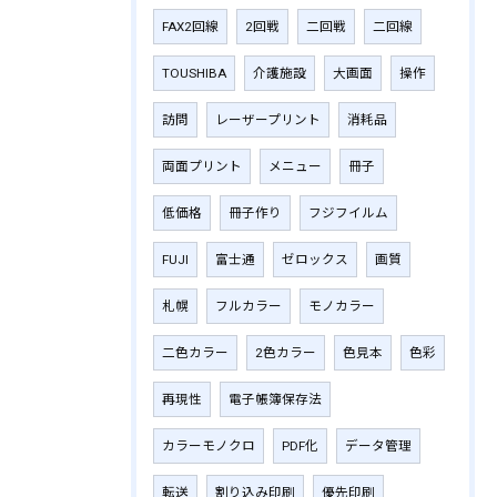
FAX2回線
2回戦
二回戦
二回線
TOUSHIBA
介護施設
大画面
操作
訪問
レーザープリント
消耗品
両面プリント
メニュー
冊子
低価格
冊子作り
フジフイルム
FUJI
富士通
ゼロックス
画質
札幌
フルカラー
モノカラー
二色カラー
2色カラー
色見本
色彩
再現性
電子帳簿保存法
カラーモノクロ
PDF化
データ管理
転送
割り込み印刷
優先印刷