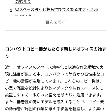
の始まり
省スペース設計と静音性能で変わるオフィス環
境の実態
軽量・持ち運び易さが業務効率をどう向上させ
るか
簡単操作の秘訣と高性能機能がもたらす生産性
アップ
コンパクトコピー機がもたらす新しいオフィスの始ま
これからのビジネスに欠かせない、最適なコピ
り
ー機活用法まとめ
近年、オフィスのスペース効率化と快適な作業環境の実
初心者でも安心！コンパクトコピー機の選び方
現に注目が集まる中、コンパクトで静音かつ高性能なコ
ガイド
ピー機の需要が急増しています。これらのコピー機は、
静音で高性能！快適オフィスを実現する最新コ
小型で軽量な設計により狭いデスクや共有スペースにも
ピー機紹介
設置しやすく、限られた空間を最大限に活用できます。
また、静音性の高いモデルを導入することで、コピー機
の動作音が周囲の作業に与える影響を軽減し、より集中