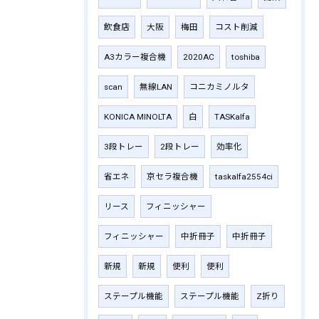
飲食店
大阪
梅田
コスト削減
A3カラー複合機
2020AC
toshiba
scan
無線LAN
コニカミノルタ
KONICA MINOLTA
白
TASKalfa
3段トレー
2段トレー
効率化
省エネ
京セラ複合機
taskalfa2554ci
リース
フィニッシャー
フィニッシャー
中折冊子
中折冊子
新規
新規
便利
便利
ステープル機能
ステープル機能
Z折り