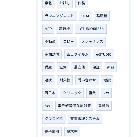
東北
お試し
体験
ランニングコスト
UTM
輪転機
MFP
高速機
e-STUDIO5525ci
不動産
コピー
メンテナンス
定期訪問
富士フイルム
e-STUDIO
兵庫
滋賀
最安値
保証
新品
連携
耐久性
問い合わせ
増設
西日本
クリニック
複数
2台
3台
電子帳簿保存法対策
電帳法
クラウド型
文書管理システム
電子取引
請求書