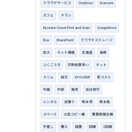
クラウドサービス
OneDrive
Evernote
カフェ
チラシ
Kyocera Cloud Print and Scan
GoogleDrive
Box
SharePoint
クラウドストレージ
拡大
セット価格
北海道
長崎
ふくごうき
印刷枚数多い
キット
スリム
自立
KYOUSER
低コスト
中国
中部
販売
当日保守
レンタル
見積り
熊本市
熊本県
スペース
大型コピー機
業務用複合機
手差し
搬入
設置
回線
2回線