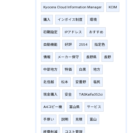
Kyocera Cloud Information Manager
KCIM
購入
インボイス制度
環境
初期設定
IPアドレス
おすすめ
自動機能
好評
2554
指定色
情報
メーカー保守
長野県
長野
中部地方
特価
白黒
地方
北信越
松本
安曇野
塩尻
現金購入
安全
TASKalfa352ci
A4コピー機
富山県
サービス
手厚い
説明
見積
富山
経費削減
コスト管理