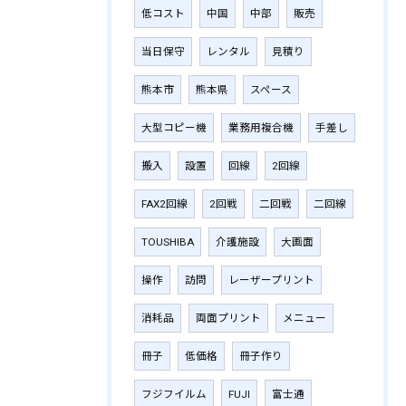
低コスト
中国
中部
販売
当日保守
レンタル
見積り
熊本市
熊本県
スペース
大型コピー機
業務用複合機
手差し
搬入
設置
回線
2回線
FAX2回線
2回戦
二回戦
二回線
TOUSHIBA
介護施設
大画面
操作
訪問
レーザープリント
消耗品
両面プリント
メニュー
冊子
低価格
冊子作り
フジフイルム
FUJI
富士通