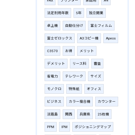
FAX
プリンター
家庭用
A4
法定耐用年数
5年
独立開業
卓上機
自動仕分け
富士フィルム
富士ゼロックス
A3コピー機
Apeos
C3570
お得
メリット
デメリット
リース料
審査
省電力
テレワーク
サイズ
モノクロ
特殊紙
オフィス
ビジネス
カラー複合機
カウンター
淡路島
関西
兵庫県
25枚機
PPM
IPM
ポジショニングマップ