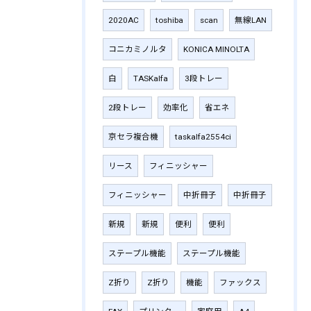
2020AC
toshiba
scan
無線LAN
コニカミノルタ
KONICA MINOLTA
白
TASKalfa
3段トレー
2段トレー
効率化
省エネ
京セラ複合機
taskalfa2554ci
リース
フィニッシャー
フィニッシャー
中折冊子
中折冊子
新規
新規
便利
便利
ステープル機能
ステープル機能
Z折り
Z折り
機能
ファックス