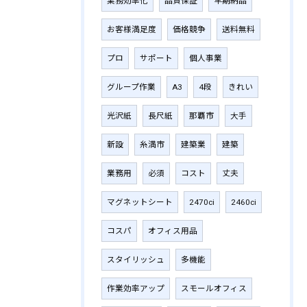
業務効率化
品質保証
早期納品
お客様満足度
価格競争
送料無料
プロ
サポート
個人事業
グループ作業
A3
4段
きれい
光沢紙
長尺紙
那覇市
大手
新設
糸満市
建築業
建築
業務用
必須
コスト
丈夫
マグネットシート
2470ci
2460ci
コスパ
オフィス用品
スタイリッシュ
多機能
作業効率アップ
スモールオフィス