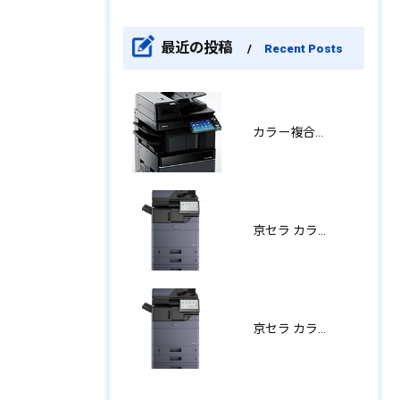
最近の投稿
Recent Posts
カラー複合機 東芝 e-STUDIO2021AC リース / 買取 / リース
京セラ カラーA3複合機 / TASKalfa MZ4001ci
京セラ カラーA3複合機 / MZ2501ci/MZ2501ci W