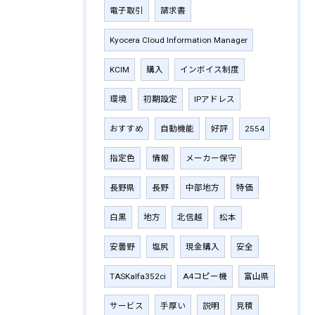
電子取引
請求書
Kyocera Cloud Information Manager
KCIM
購入
インボイス制度
環境
初期設定
IPアドレス
おすすめ
自動機能
好評
2554
指定色
情報
メーカー保守
長野県
長野
中部地方
特価
白黒
地方
北信越
松本
安曇野
塩尻
現金購入
安全
TASKalfa352ci
A4コピー機
富山県
サービス
手厚い
説明
見積