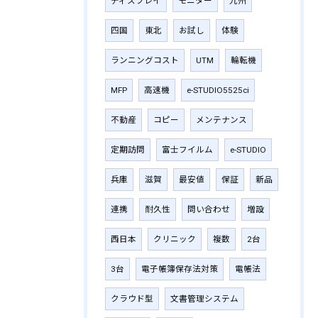
ディスプレイ
モニター
九州
四国
東北
お試し
体験
ランニングコスト
UTM
輪転機
MFP
高速機
e-STUDIO5525ci
不動産
コピー
メンテナンス
定期訪問
富士フイルム
e-STUDIO
兵庫
滋賀
最安値
保証
新品
連携
耐久性
問い合わせ
増設
西日本
クリニック
複数
2台
3台
電子帳簿保存法対策
電帳法
クラウド型
文書管理システム