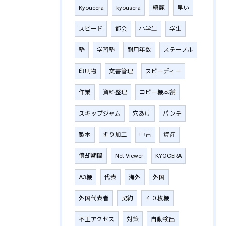
Kyoucera
kyousera
綺麗
早い
スピード
都会
小学生
学生
塾
学習塾
耐用年数
ステープル
印刷物
文書管理
スピーディー
作業
資料整理
コピー機本舗
スキップジャム
穴あけ
パンチ
製本
折り加工
中古
資産
償却期間
Net Viewer
KYOCERA
A3機
代表
海外
外国
外国代表者
契約
４０枚機
不正アクセス
対策
自動検出