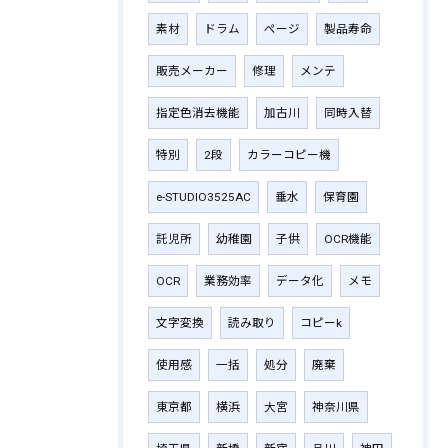
素材
ドラム
ページ
製品寿命
販売メーカー
修理
メンテ
指定色消去機能
加古川
同時入替
特別
2段
カラーコピー機
e-STUDIO3525AC
垂水
保育園
託児所
幼稚園
子供
OCR機能
OCR
業務効率
データ化
メモ
文字変換
読み取り
コピーk
使用感
一括
処分
廃棄
東京都
横浜
大宮
神奈川県