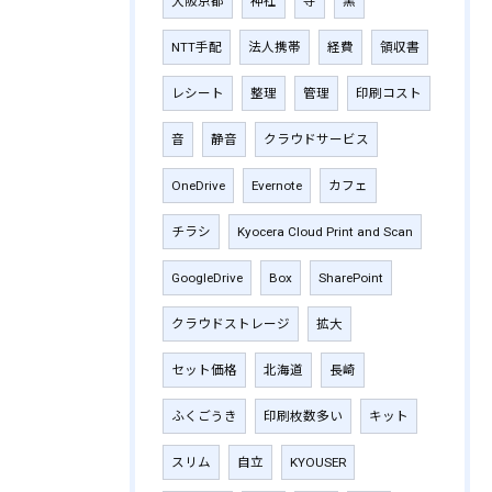
大阪京都
神社
寺
黒
NTT手配
法人携帯
経費
領収書
レシート
整理
管理
印刷コスト
音
静音
クラウドサービス
OneDrive
Evernote
カフェ
チラシ
Kyocera Cloud Print and Scan
GoogleDrive
Box
SharePoint
クラウドストレージ
拡大
セット価格
北海道
長崎
ふくごうき
印刷枚数多い
キット
スリム
自立
KYOUSER