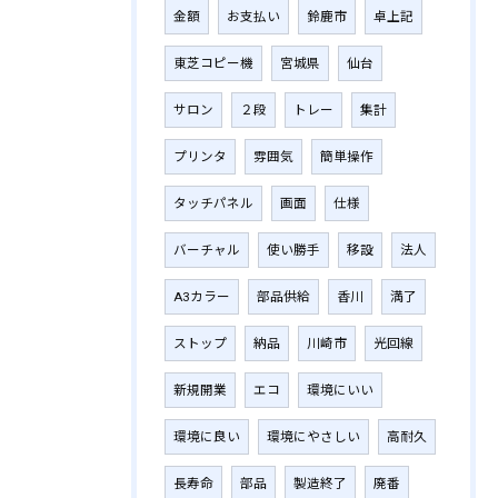
金額
お支払い
鈴鹿市
卓上記
東芝コピー機
宮城県
仙台
サロン
２段
トレー
集計
プリンタ
雰囲気
簡単操作
タッチパネル
画面
仕様
バーチャル
使い勝手
移設
法人
A3カラー
部品供給
香川
満了
ストップ
納品
川崎市
光回線
新規開業
エコ
環境にいい
環境に良い
環境にやさしい
高耐久
長寿命
部品
製造終了
廃番