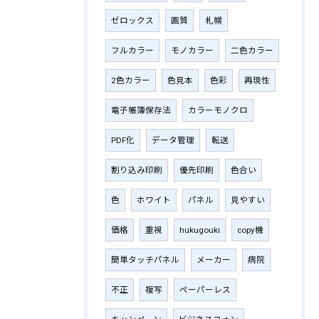
ゼロックス
画質
札幌
フルカラー
モノカラー
二色カラー
2色カラー
色見本
色彩
再現性
電子帳簿保存法
カラーモノクロ
PDF化
データ管理
転送
割り込み印刷
優先印刷
色合い
色
ホワイト
パネル
見やすい
価格
重視
hukugouki
copy機
簡単タッチパネル
メーカー
病院
不正
複写
ペーパーレス