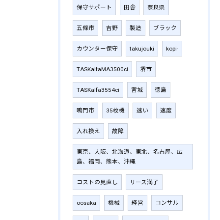
保守サポート
田舎
奈良県
五條市
吉野
製造
ブラック
カウンター保守
takujouki
kopi-
TASKalfaMA3500ci
堺市
TASKalfa3554ci
宮城
徳島
鳴門市
35枚機
速い
速度
入れ換え
故障
東京、大阪、北海道、東北、名古屋、広
島、福岡、熊本、沖縄
コストの見直し
リース満了
oosaka
機械
経営
コンサル