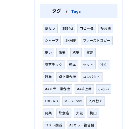
タグ
Tags
京セラ
3554ci
コピー機
複合機
シャープ
SHARP
ファーストコピー
安い
激安
格安
東芝
東芝テック
熊本
セット
独立
起業
卓上複合機
コンパクト
A4カラー複合機
A4卓上機
小さい
ECOSYS
M5526cdw
入れ替え
開業
飲食店
大阪
梅田
コスト削減
A3カラー複合機