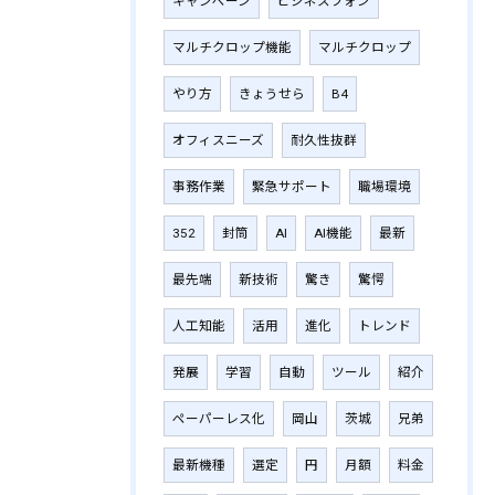
キャンペーン
ビジネスフォン
マルチクロップ機能
マルチクロップ
やり方
きょうせら
B4
オフィスニーズ
耐久性抜群
事務作業
緊急サポート
職場環境
352
封筒
AI
AI機能
最新
最先端
新技術
驚き
驚愕
人工知能
活用
進化
トレンド
発展
学習
自動
ツール
紹介
ペーパーレス化
岡山
茨城
兄弟
最新機種
選定
円
月額
料金