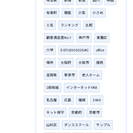
埼玉県
新橋
新宿
品川
神田
有楽町
銀座
小型
小さめ
人気
ランキング
比較
顧客満足度No.1
神戸市
東灘区
六甲
E-STUDIO5525AC
office
場所
大阪府
大阪市
接続
滋賀県
草津市
老人ホーム
2段給紙
インターネットFAX
名古屋
広島
福岡
2460
キット保守
京都府
京都市
山科区
ダンススクール
サンプル