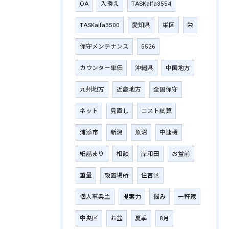
OA
入換え
TASKalfa3554
TASKalfa3500
愛知県
栄区
栄
保守メンテナンス
5526
カウンター単価
沖縄県
中国地方
九州地方
近畿地方
全国保守
ネット
見直し
コスト試算
浦添市
新潟
魚沼
中速機
紙詰まり
相談
岸和田
お盆前
重量
設置場所
住吉区
個人事業主
提案力
悩み
一軒家
中央区
お盆
夏季
8月