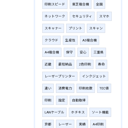
印刷スピード
東芝複合機
全国
ネットワーク
セキュリティ
スマホ
スキャナー
プリント
スキャン
クラウド
生産性
A3複合機
A4複合機
保守
安心
三重県
近畿
最短納品
2色印刷
寿命
レーザープリンター
インクジェット
違い
消費電力
印刷枚数
TEC値
印刷
設定
自動取得
LANケーブル
ホチキス
ソート機能
京都
レーザー
実績
A4印刷