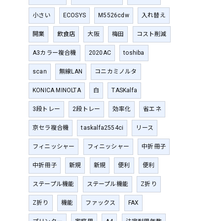
小さい
ECOSYS
M5526cdw
入れ替え
開業
飲食店
大阪
梅田
コスト削減
A3カラー複合機
2020AC
toshiba
scan
無線LAN
コニカミノルタ
KONICA MINOLTA
白
TASKalfa
3段トレー
2段トレー
効率化
省エネ
京セラ複合機
taskalfa2554ci
リース
フィニッシャー
フィニッシャー
中折冊子
中折冊子
新規
新規
便利
便利
ステープル機能
ステープル機能
Z折り
Z折り
機能
ファックス
FAX