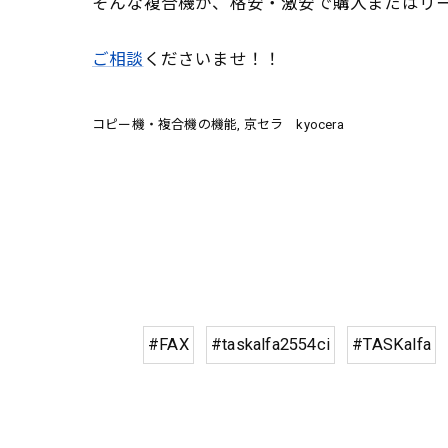
そんな複合機が、格安・激安で購入またはリ
ご相談
くださいませ！！
コピー機・複合機の機能
京セラ kyocera
#FAX
#taskalfa2554ci
#TASKalfa