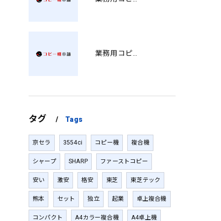
業務用コピー機の販売価格と選び方を徹底解説兵庫県導入前に知るべきポイント KK
タグ
Tags
京セラ
3554ci
コピー機
複合機
シャープ
SHARP
ファーストコピー
安い
激安
格安
東芝
東芝テック
熊本
セット
独立
起業
卓上複合機
コンパクト
A4カラー複合機
A4卓上機