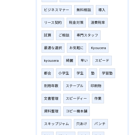
ビジネスマナー
無料相談
導入
リース契約
税金対策
消費税率
試算
ご相談
専門スタッフ
最適な選択
お気軽に
Kyoucera
kyousera
綺麗
早い
スピード
都会
小学生
学生
塾
学習塾
耐用年数
ステープル
印刷物
文書管理
スピーディー
作業
資料整理
コピー機本舗
スキップジャム
穴あけ
パンチ