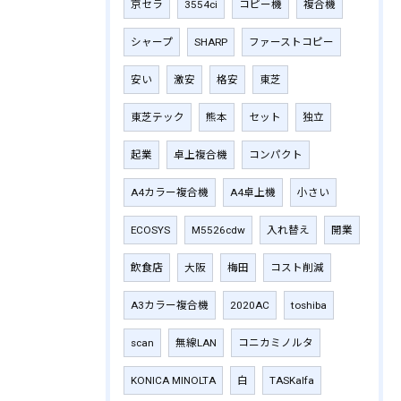
京セラ
3554ci
コピー機
複合機
シャープ
SHARP
ファーストコピー
安い
激安
格安
東芝
東芝テック
熊本
セット
独立
起業
卓上複合機
コンパクト
A4カラー複合機
A4卓上機
小さい
ECOSYS
M5526cdw
入れ替え
開業
飲食店
大阪
梅田
コスト削減
A3カラー複合機
2020AC
toshiba
scan
無線LAN
コニカミノルタ
KONICA MINOLTA
白
TASKalfa