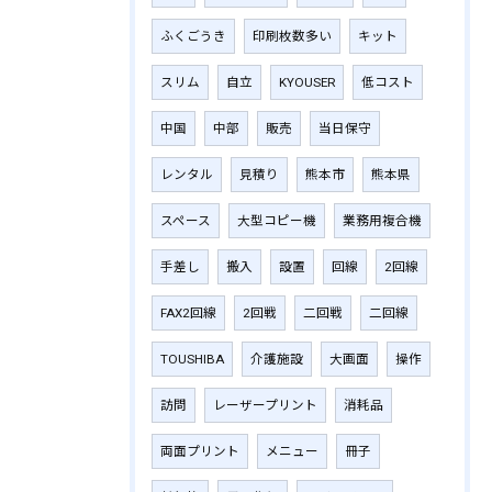
ふくごうき
印刷枚数多い
キット
スリム
自立
KYOUSER
低コスト
中国
中部
販売
当日保守
レンタル
見積り
熊本市
熊本県
スペース
大型コピー機
業務用複合機
手差し
搬入
設置
回線
2回線
FAX2回線
2回戦
二回戦
二回線
TOUSHIBA
介護施設
大画面
操作
訪問
レーザープリント
消耗品
両面プリント
メニュー
冊子