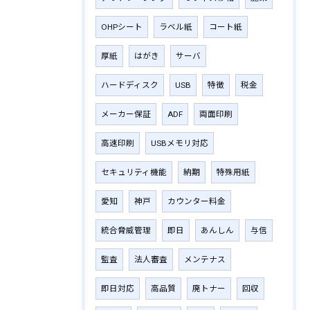
OHPシート
ラベル紙
コート紙
厚紙
はがき
サーバ
ハードディスク
USB
特徴
税金
メーカー保証
ADF
両面印刷
高速印刷
USBメモリ対応
セキュリティ機能
納期
特殊用紙
愛知
神戸
カウンター料金
統合脅威管理
即日
あんしん
与信
監査
法人審査
メンテナス
即日対応
高品質
廃トナー
回収