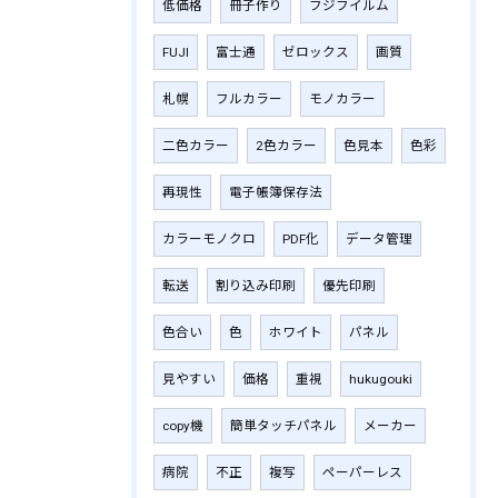
低価格
冊子作り
フジフイルム
FUJI
富士通
ゼロックス
画質
札幌
フルカラー
モノカラー
二色カラー
2色カラー
色見本
色彩
再現性
電子帳簿保存法
カラーモノクロ
PDF化
データ管理
転送
割り込み印刷
優先印刷
色合い
色
ホワイト
パネル
見やすい
価格
重視
hukugouki
copy機
簡単タッチパネル
メーカー
病院
不正
複写
ペーパーレス