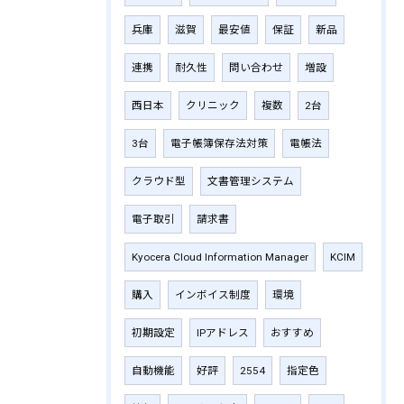
兵庫
滋賀
最安値
保証
新品
連携
耐久性
問い合わせ
増設
西日本
クリニック
複数
2台
3台
電子帳簿保存法対策
電帳法
クラウド型
文書管理システム
電子取引
請求書
Kyocera Cloud Information Manager
KCIM
購入
インボイス制度
環境
初期設定
IPアドレス
おすすめ
自動機能
好評
2554
指定色