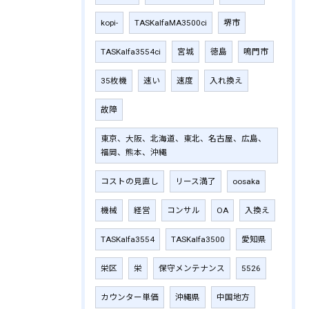
kopi-
TASKalfaMA3500ci
堺市
TASKalfa3554ci
宮城
徳島
鳴門市
35枚機
速い
速度
入れ換え
故障
東京、大阪、北海道、東北、名古屋、広島、
福岡、熊本、沖縄
コストの見直し
リース満了
oosaka
機械
経営
コンサル
OA
入換え
TASKalfa3554
TASKalfa3500
愛知県
栄区
栄
保守メンテナンス
5526
カウンター単価
沖縄県
中国地方