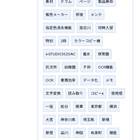
素材
ドラム
ページ
製品寿命
販売メーカー
修理
メンテ
指定色消去機能
加古川
同時入替
特別
2段
カラーコピー機
e-STUDIO3525AC
垂水
保育園
託児所
幼稚園
子供
OCR機能
OCR
業務効率
データ化
メモ
文字変換
読み取り
コピーk
使用感
一括
処分
廃棄
東京都
横浜
大宮
神奈川県
埼玉県
新橋
新宿
品川
神田
有楽町
銀座