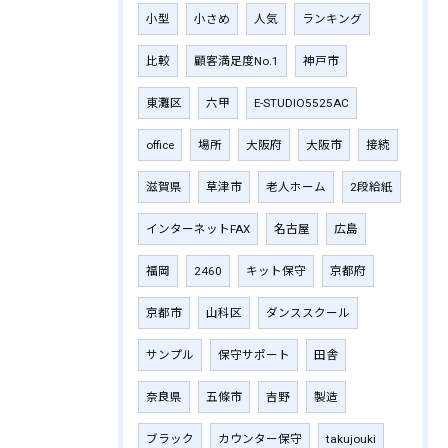
小型
小さめ
人気
ランキング
比較
顧客満足度No.1
神戸市
東灘区
六甲
E-STUDIO5525AC
office
場所
大阪府
大阪市
接続
滋賀県
草津市
老人ホーム
2段給紙
インターネットFAX
名古屋
広島
福岡
2460
キット保守
京都府
京都市
山科区
ダンススクール
サンプル
保守サポート
田舎
奈良県
五條市
吉野
製造
ブラック
カウンター保守
takujouki