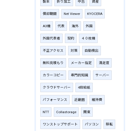
製本
折り加工
中古
資産
償却期間
Net Viewer
KYOCERA
A3機
代表
海外
外国
外国代表者
契約
４０枚機
不正アクセス
対策
自動検出
無料見積もり
メーカー指定
満足度
カラーコピー
専門的知識
サーバー
クラウドサーバー
4段給紙
パフォーマンス
近畿圏
維持費
NTT
Collastorage
関東
ワンストップサポート
パソコン
移転