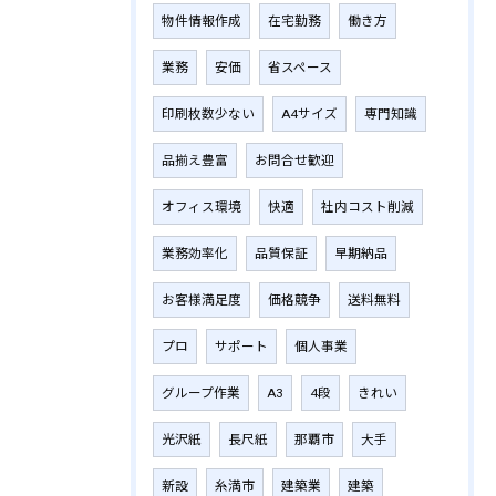
物件情報作成
在宅勤務
働き方
業務
安価
省スペース
印刷枚数少ない
A4サイズ
専門知識
品揃え豊富
お問合せ歓迎
オフィス環境
快適
社内コスト削減
業務効率化
品質保証
早期納品
お客様満足度
価格競争
送料無料
プロ
サポート
個人事業
グループ作業
A3
4段
きれい
光沢紙
長尺紙
那覇市
大手
新設
糸満市
建築業
建築