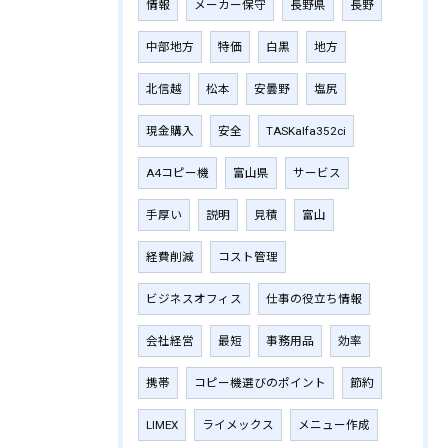
情報
メーカー保守
長野県
長野
中部地方
特価
白黒
地方
北信越
松本
安曇野
塩尻
現金購入
安全
TASKalfa352ci
A4コピー機
富山県
サービス
手厚い
説明
見積
富山
経費削減
コスト管理
ビジネスオフィス
仕事の役立ち情報
会社経営
最短
事務用品
効率
携帯
コピー機選びのポイント
節約
LIMEX
ライメックス
メニュー作成