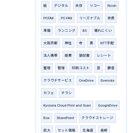
紙
デジタル
共存
リコー
Ricoh
PCFAX
PC-FAX
リーズナブル
奈良
単価
ランニング
B5
壊れにくい
大阪京都
神社
寺
黒
NTT手配
法人携帯
経費
領収書
レシート
整理
管理
印刷コスト
音
静音
クラウドサービス
OneDrive
Evernote
カフェ
チラシ
Kyocera Cloud Print and Scan
GoogleDrive
Box
SharePoint
クラウドストレージ
拡大
セット価格
北海道
長崎