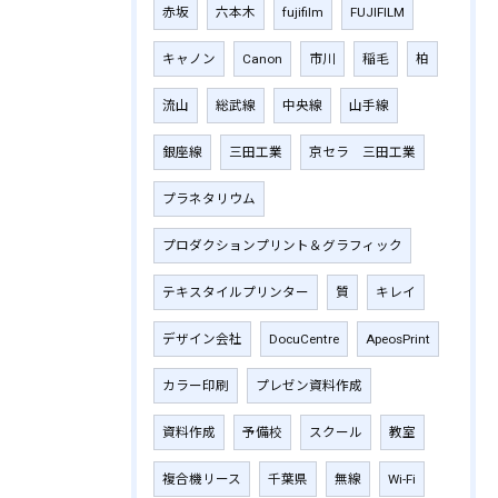
赤坂
六本木
fujifilm
‎FUJIFILM
キャノン
Canon
市川
稲毛
柏
流山
総武線
中央線
山手線
銀座線
三田工業
京セラ 三田工業
プラネタリウム
プロダクションプリント＆グラフィック
テキスタイルプリンター
質
キレイ
デザイン会社
DocuCentre
ApeosPrint
カラー印刷
プレゼン資料作成
資料作成
予備校
スクール
教室
複合機リース
千葉県
無線
Wi-Fi