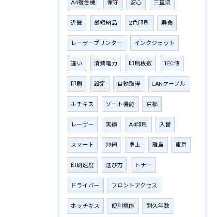
A4複合機
保守
安心
三重県
近畿
最短納品
2色印刷
寿命
レーザープリンター
インクジェット
違い
消費電力
印刷枚数
TEC値
印刷
設定
自動取得
LANケーブル
ホチキス
ソート機能
京都
レーザー
実績
A4印刷
入替
スマート
沖縄
卓上
離島
東京
印刷速度
選び方
トナー
ドライバー
フロントアクセス
ホッチキス
便利機能
耐久年数