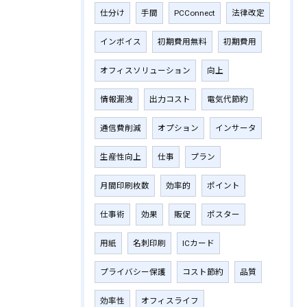
仕分け
手間
PCConnect
法律改定
インボイス
初期費用無料
初期費用
オフィスソリューション
向上
情報漏洩
出力コスト
電気代節約
通信費削減
オプション
インサータ
生産性向上
仕事
プラン
月間印刷枚数
効率的
ポイント
仕事術
効果
販促
ポスター
用紙
名刺印刷
ICカード
プライバシー保護
コスト節約
品質
効率性
オフィスライフ