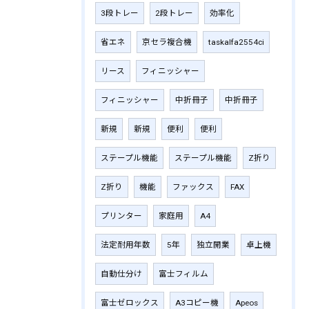
3段トレー
2段トレー
効率化
省エネ
京セラ複合機
taskalfa2554ci
リース
フィニッシャー
フィニッシャー
中折冊子
中折冊子
新規
新規
便利
便利
ステープル機能
ステープル機能
Z折り
Z折り
機能
ファックス
FAX
プリンター
家庭用
A4
法定耐用年数
5年
独立開業
卓上機
自動仕分け
富士フィルム
富士ゼロックス
A3コピー機
Apeos