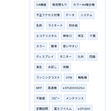
OA機器
相見積もり
カラーA4複合機
不正アクセス対策
データ
システム
名刺
ラミネート
耐水紙
エコクリスタル
神奈川
埼玉
千葉
カラー
簡単
使いやすい
ディスプレイ
モニター
九州
四国
東北
お試し
体験
ランニングコスト
UTM
輪転機
MFP
高速機
e-STUDIO5525ci
不動産
コピー
メンテナンス
定期訪問
富士フイルム
e-STUDIO