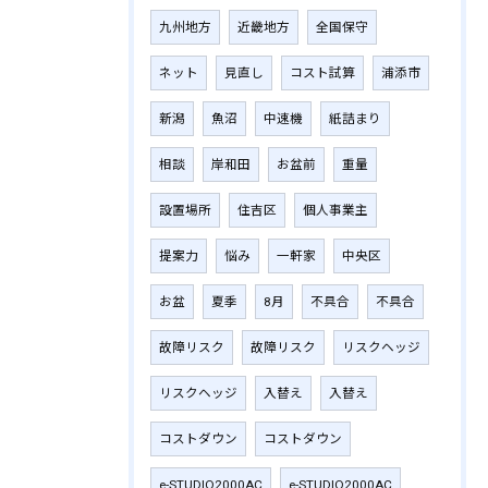
九州地方
近畿地方
全国保守
ネット
見直し
コスト試算
浦添市
新潟
魚沼
中速機
紙詰まり
相談
岸和田
お盆前
重量
設置場所
住吉区
個人事業主
提案力
悩み
一軒家
中央区
お盆
夏季
8月
不具合
不具合
故障リスク
故障リスク
リスクヘッジ
リスクヘッジ
入替え
入替え
コストダウン
コストダウン
e-STUDIO2000AC
e-STUDIO2000AC