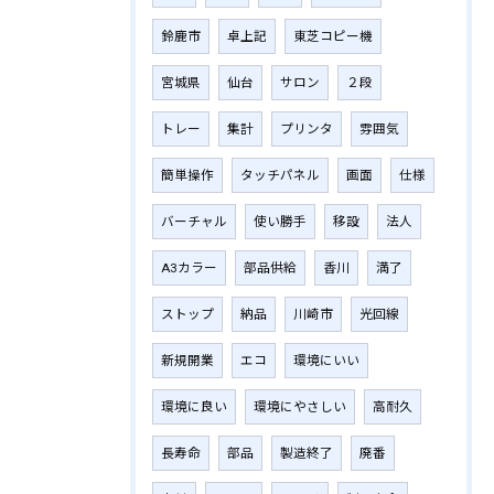
鈴鹿市
卓上記
東芝コピー機
宮城県
仙台
サロン
２段
トレー
集計
プリンタ
雰囲気
簡単操作
タッチパネル
画面
仕様
バーチャル
使い勝手
移設
法人
A3カラー
部品供給
香川
満了
ストップ
納品
川崎市
光回線
新規開業
エコ
環境にいい
環境に良い
環境にやさしい
高耐久
長寿命
部品
製造終了
廃番